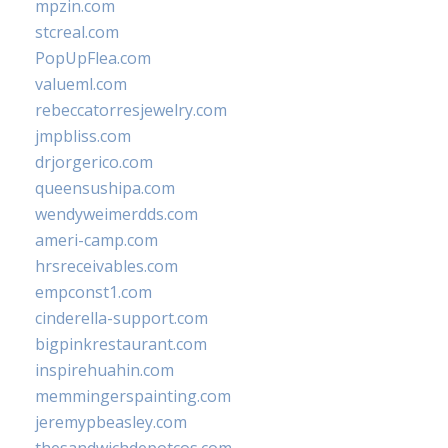
mpzin.com
stcreal.com
PopUpFlea.com
valueml.com
rebeccatorresjewelry.com
jmpbliss.com
drjorgerico.com
queensushipa.com
wendyweimerdds.com
ameri-camp.com
hrsreceivables.com
empconst1.com
cinderella-support.com
bigpinkrestaurant.com
inspirehuahin.com
memmingerspainting.com
jeremypbeasley.com