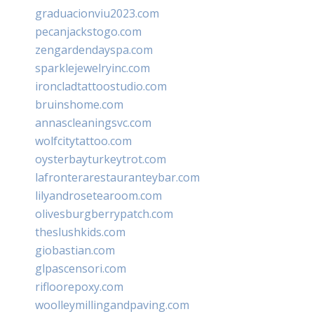
graduacionviu2023.com
pecanjackstogo.com
zengardendayspa.com
sparklejewelryinc.com
ironcladtattoostudio.com
bruinshome.com
annascleaningsvc.com
wolfcitytattoo.com
oysterbayturkeytrot.com
lafronterarestauranteybar.com
lilyandrosetearoom.com
olivesburgberrypatch.com
theslushkids.com
giobastian.com
glpascensori.com
rifloorepoxy.com
woolleymillingandpaving.com