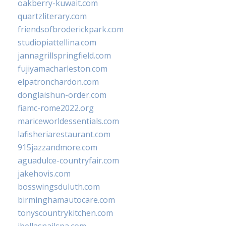
oakberry-kuwait.com
quartzliterary.com
friendsofbroderickpark.com
studiopiattellina.com
jannagrillspringfield.com
fujiyamacharleston.com
elpatronchardon.com
donglaishun-order.com
fiamc-rome2022.org
mariceworldessentials.com
lafisheriarestaurant.com
915jazzandmore.com
aguadulce-countryfair.com
jakehovis.com
bosswingsduluth.com
birminghamautocare.com
tonyscountrykitchen.com