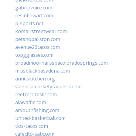
gabriovoice.com
resinflowart.com
p-sports.net
korsairstreetwear.com
petshopallston.com
avenue26tacos.com
topgglasses.com
broadmoornailsspacoloradosprings.com
missblackpasadena.com
anneskitchen.org
valenciamarketytaqueria.com
reefrecordsllc.com
alawaffle.com
aryouthfishing.com
united-basketball.com
tios-tacos.com
cafecito-satx.com