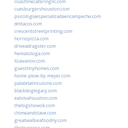
coastlinecateringnc.com
cuesburgershouston.com
psicologiaespecializadaencampeche.com
dmtacos.com
crescentstreetprinting.com
hornopizza.com
driveadragster.com
hematologa.com
lizaivanov.com
guesttinyhomes.com
home-plow-by-meyer.com
palatelatincuisine.com
blackdoglegacy.com
eatvivahouston.com
thebigshowok.com
chimeandstave.com
greatwallseafoodny.com
theloverose.com