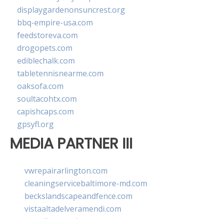
displaygardenonsuncrest.org
bbq-empire-usa.com
feedstoreva.com
drogopets.com
ediblechalk.com
tabletennisnearme.com
oaksofa.com
soultacohtx.com
capishcaps.com
gpsyfl.org
MEDIA PARTNER III
vwrepairarlington.com
cleaningservicebaltimore-md.com
beckslandscapeandfence.com
vistaaltadelveramendi.com