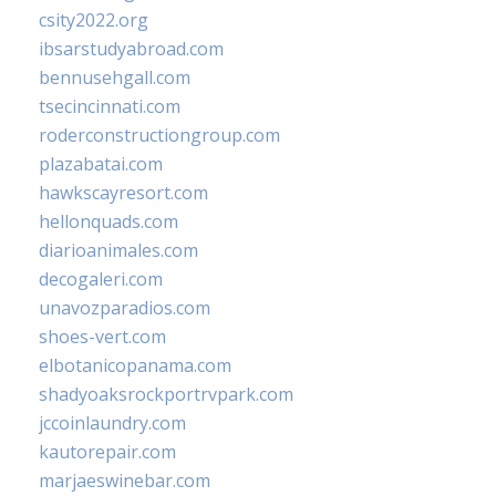
csity2022.org
ibsarstudyabroad.com
bennusehgall.com
tsecincinnati.com
roderconstructiongroup.com
plazabatai.com
hawkscayresort.com
hellonquads.com
diarioanimales.com
decogaleri.com
unavozparadios.com
shoes-vert.com
elbotanicopanama.com
shadyoaksrockportrvpark.com
jccoinlaundry.com
kautorepair.com
marjaeswinebar.com