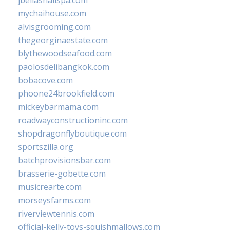
jbellasnailspa.com
mychaihouse.com
alvisgrooming.com
thegeorginaestate.com
blythewoodseafood.com
paolosdelibangkok.com
bobacove.com
phoone24brookfield.com
mickeybarmama.com
roadwayconstructioninc.com
shopdragonflyboutique.com
sportszilla.org
batchprovisionsbar.com
brasserie-gobette.com
musicrearte.com
morseysfarms.com
riverviewtennis.com
official-kelly-toys-squishmallows.com