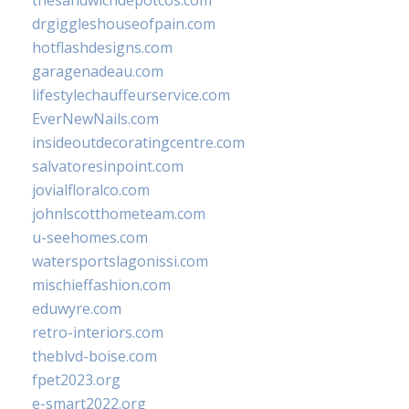
thesandwichdepotcos.com
drgiggleshouseofpain.com
hotflashdesigns.com
garagenadeau.com
lifestylechauffeurservice.com
EverNewNails.com
insideoutdecoratingcentre.com
salvatoresinpoint.com
jovialfloralco.com
johnlscotthometeam.com
u-seehomes.com
watersportslagonissi.com
mischieffashion.com
eduwyre.com
retro-interiors.com
theblvd-boise.com
fpet2023.org
e-smart2022.org