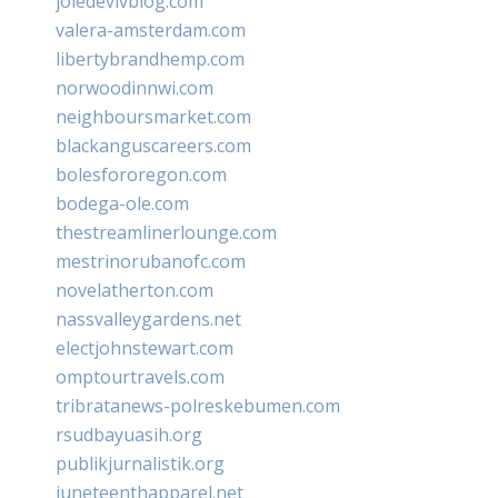
joiedevivblog.com
valera-amsterdam.com
libertybrandhemp.com
norwoodinnwi.com
neighboursmarket.com
blackanguscareers.com
bolesfororegon.com
bodega-ole.com
thestreamlinerlounge.com
mestrinorubanofc.com
novelatherton.com
nassvalleygardens.net
electjohnstewart.com
omptourtravels.com
tribratanews-polreskebumen.com
rsudbayuasih.org
publikjurnalistik.org
juneteenthapparel.net