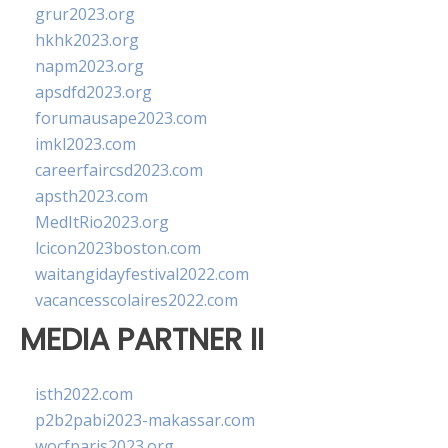
grur2023.org
hkhk2023.org
napm2023.org
apsdfd2023.org
forumausape2023.com
imkl2023.com
careerfaircsd2023.com
apsth2023.com
MedItRio2023.org
lcicon2023boston.com
waitangidayfestival2022.com
vacancesscolaires2022.com
MEDIA PARTNER II
isth2022.com
p2b2pabi2023-makassar.com
wocfparis2023.org