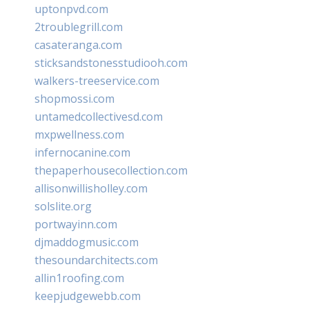
uptonpvd.com
2troublegrill.com
casateranga.com
sticksandstonesstudiooh.com
walkers-treeservice.com
shopmossi.com
untamedcollectivesd.com
mxpwellness.com
infernocanine.com
thepaperhousecollection.com
allisonwillisholley.com
solslite.org
portwayinn.com
djmaddogmusic.com
thesoundarchitects.com
allin1roofing.com
keepjudgewebb.com