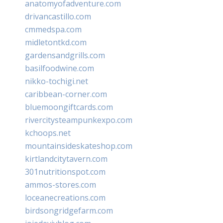
anatomyofadventure.com
drivancastillo.com
cmmedspa.com
midletontkd.com
gardensandgrills.com
basilfoodwine.com
nikko-tochigi.net
caribbean-corner.com
bluemoongiftcards.com
rivercitysteampunkexpo.com
kchoops.net
mountainsideskateshop.com
kirtlandcitytavern.com
301nutritionspot.com
ammos-stores.com
loceanecreations.com
birdsongridgefarm.com