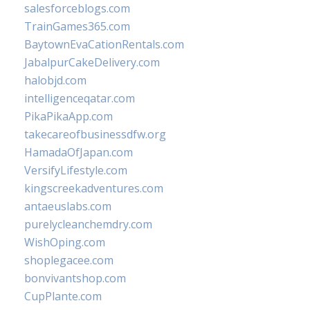
salesforceblogs.com
TrainGames365.com
BaytownEvaCationRentals.com
JabalpurCakeDelivery.com
halobjd.com
intelligenceqatar.com
PikaPikaApp.com
takecareofbusinessdfw.org
HamadaOfJapan.com
VersifyLifestyle.com
kingscreekadventures.com
antaeuslabs.com
purelycleanchemdry.com
WishOping.com
shoplegacee.com
bonvivantshop.com
CupPlante.com