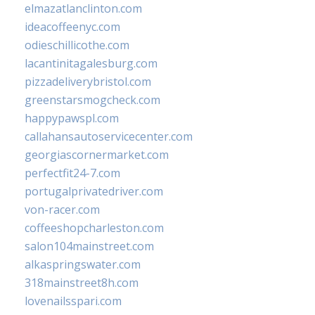
elmazatlanclinton.com
ideacoffeenyc.com
odieschillicothe.com
lacantinitagalesburg.com
pizzadeliverybristol.com
greenstarsmogcheck.com
happypawspl.com
callahansautoservicecenter.com
georgiascornermarket.com
perfectfit24-7.com
portugalprivatedriver.com
von-racer.com
coffeeshopcharleston.com
salon104mainstreet.com
alkaspringswater.com
318mainstreet8h.com
lovenailsspari.com