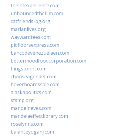
theintexperience.com
unboundedthefilm.com
catfriends-bg.org
marianlives.org
waywardtees.com
pidfloorsexpress.com
bancodevenezuelaen.com
bettermoodfoodcorporation.com
hingstonnt.com
chooseagender.com
hoverboardssale.com
alaskapolitics.com
stsmp.org
manoelneves.com
mandelaeffectlibrary.com
roselynns.com
balanceyoganj.com