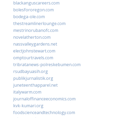
blackanguscareers.com
bolesfororegon.com
bodega-ole.com
thestreamlinerlounge.com
mestrinorubanofc.com
novelatherton.com
nassvalleygardens.net
electjohnstewart.com
omptourtravels.com
tribratanews-polreskebumen.com
rsudbayuasih.org
publikjurnalistik.org
juneteenthapparel.net
italywarm.com
journaloffinanceeconomics.com
kvk-kumari.org
foodscienceandtechnology.com