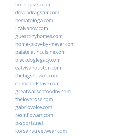
hornopizza.com
driveadragster.com
hematologa.com
lizaivanov.com
guesttinyhomes.com
home-plow-by-meyer.com
palatelatincuisine.com
blackdoglegacy.com
eatvivahouston.com
thebigshowok.com
chimeandstave.com
greatwallseafoodny.com
theloverose.com
gabriovoice.com
resinflowart.com
p-sports.net
korsairstreetwear.com