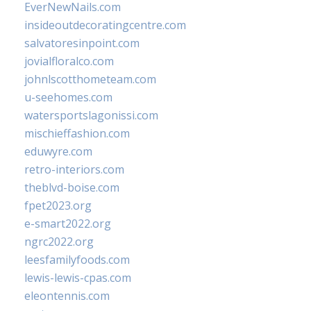
EverNewNails.com
insideoutdecoratingcentre.com
salvatoresinpoint.com
jovialfloralco.com
johnlscotthometeam.com
u-seehomes.com
watersportslagonissi.com
mischieffashion.com
eduwyre.com
retro-interiors.com
theblvd-boise.com
fpet2023.org
e-smart2022.org
ngrc2022.org
leesfamilyfoods.com
lewis-lewis-cpas.com
eleontennis.com