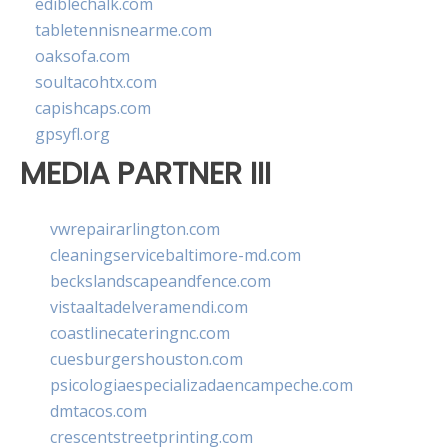
ediblechalk.com
tabletennisnearme.com
oaksofa.com
soultacohtx.com
capishcaps.com
gpsyfl.org
MEDIA PARTNER III
vwrepairarlington.com
cleaningservicebaltimore-md.com
beckslandscapeandfence.com
vistaaltadelveramendi.com
coastlinecateringnc.com
cuesburgershouston.com
psicologiaespecializadaencampeche.com
dmtacos.com
crescentstreetprinting.com