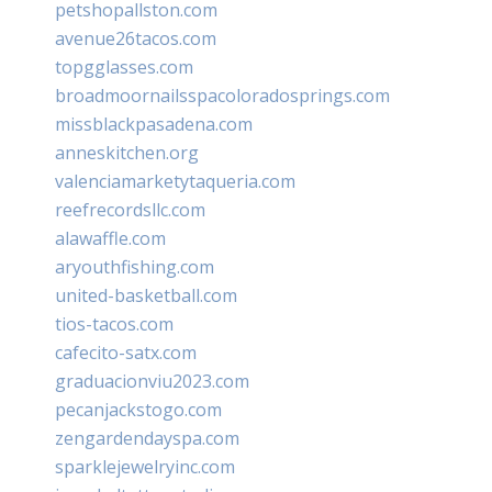
petshopallston.com
avenue26tacos.com
topgglasses.com
broadmoornailsspacoloradosprings.com
missblackpasadena.com
anneskitchen.org
valenciamarketytaqueria.com
reefrecordsllc.com
alawaffle.com
aryouthfishing.com
united-basketball.com
tios-tacos.com
cafecito-satx.com
graduacionviu2023.com
pecanjackstogo.com
zengardendayspa.com
sparklejewelryinc.com