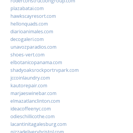
roderconstructiongroup.com
plazabatai.com
hawkscayresort.com
hellonquads.com
diarioanimales.com
decogaleri.com
unavozparadios.com
shoes-vert.com
elbotanicopanama.com
shadyoaksrockportrvpark.com
jccoinlaundry.com
kautorepair.com
marjaeswinebar.com
elmazatlanclinton.com
ideacoffeenyc.com
odieschillicothe.com
lacantinitagalesburg.com
pizzadeliverybristol.com