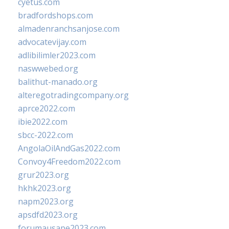
cyetus.com
bradfordshops.com
almadenranchsanjose.com
advocatevijay.com
adlibilimler2023.com
naswwebed.org
balithut-manado.org
alteregotradingcompany.org
aprce2022.com
ibie2022.com
sbcc-2022.com
AngolaOilAndGas2022.com
Convoy4Freedom2022.com
grur2023.org
hkhk2023.org
napm2023.org
apsdfd2023.org
forumausape2023.com