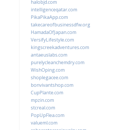
halobjd.com
intelligenceqatar.com
PikaPikaApp.com
takecareofbusinessdfw.org
HamadaOfJapan.com
VersifyLifestyle.com
kingscreekadventures.com
antaeuslabs.com
purelycleanchemdry.com
WishOping.com
shoplegacee.com
bonvivantshop.com
CupPlante.com
mpzin.com
stcreal.com
PopUpFlea.com
valueml.com