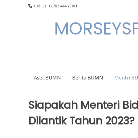
Skip
Call Us: +2782 444 YEAH
to
content
MORSEYSF
Aset BUMN
Berita BUMN
Mentri 
Siapakah Menteri B
Dilantik Tahun 2023?