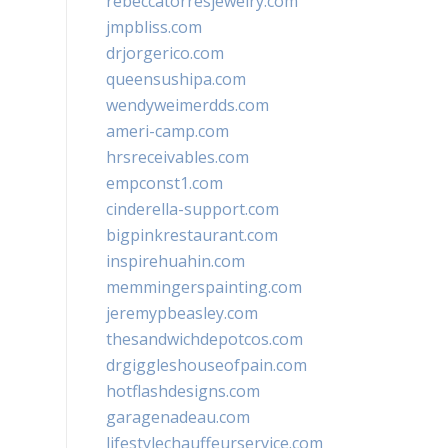
rebeccatorresjewelry.com
jmpbliss.com
drjorgerico.com
queensushipa.com
wendyweimerdds.com
ameri-camp.com
hrsreceivables.com
empconst1.com
cinderella-support.com
bigpinkrestaurant.com
inspirehuahin.com
memmingerspainting.com
jeremypbeasley.com
thesandwichdepotcos.com
drgiggleshouseofpain.com
hotflashdesigns.com
garagenadeau.com
lifestylechauffeurservice.com