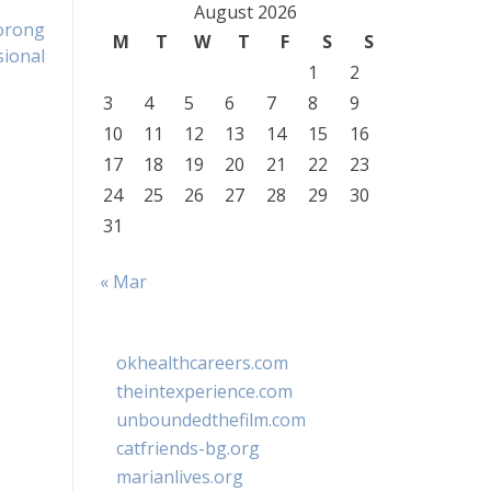
August 2026
orong
M
T
W
T
F
S
S
ional
1
2
3
4
5
6
7
8
9
10
11
12
13
14
15
16
17
18
19
20
21
22
23
24
25
26
27
28
29
30
31
« Mar
okhealthcareers.com
theintexperience.com
unboundedthefilm.com
catfriends-bg.org
marianlives.org