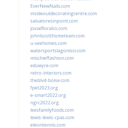
EverNewNails.com
insideoutdecoratingcentre.com
salvatoresinpoint.com
jovialfloralco.com
johnlscotthometeam.com
u-seehomes.com
watersportslagonissi.com
mischieffashion.com
eduwyre.com
retro-interiors.com
theblvd-boise.com
fpet2023.org
e-smart2022.org
ngrc2022.org
leesfamilyfoods.com
lewis-lewis-cpas.com
eleontennis.com