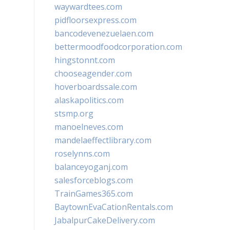
waywardtees.com
pidfloorsexpress.com
bancodevenezuelaen.com
bettermoodfoodcorporation.com
hingstonnt.com
chooseagender.com
hoverboardssale.com
alaskapolitics.com
stsmp.org
manoelneves.com
mandelaeffectlibrary.com
roselynns.com
balanceyoganj.com
salesforceblogs.com
TrainGames365.com
BaytownEvaCationRentals.com
JabalpurCakeDelivery.com