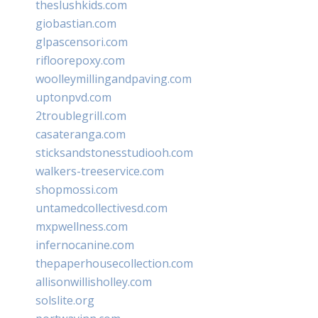
theslushkids.com
giobastian.com
glpascensori.com
rifloorepoxy.com
woolleymillingandpaving.com
uptonpvd.com
2troublegrill.com
casateranga.com
sticksandstonesstudiooh.com
walkers-treeservice.com
shopmossi.com
untamedcollectivesd.com
mxpwellness.com
infernocanine.com
thepaperhousecollection.com
allisonwillisholley.com
solslite.org