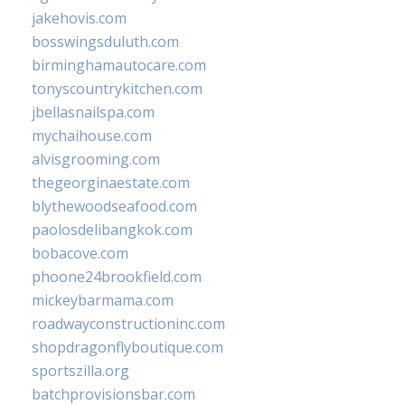
jakehovis.com
bosswingsduluth.com
birminghamautocare.com
tonyscountrykitchen.com
jbellasnailspa.com
mychaihouse.com
alvisgrooming.com
thegeorginaestate.com
blythewoodseafood.com
paolosdelibangkok.com
bobacove.com
phoone24brookfield.com
mickeybarmama.com
roadwayconstructioninc.com
shopdragonflyboutique.com
sportszilla.org
batchprovisionsbar.com