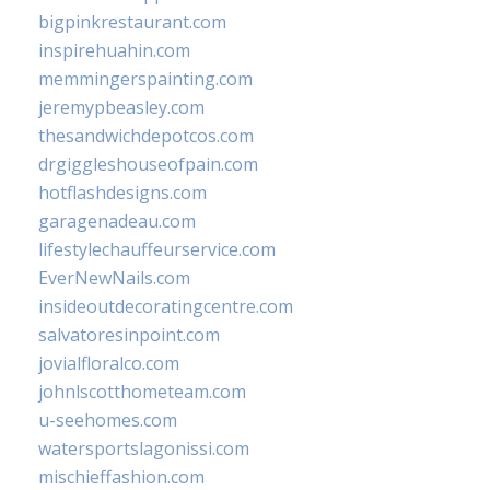
bigpinkrestaurant.com
inspirehuahin.com
memmingerspainting.com
jeremypbeasley.com
thesandwichdepotcos.com
drgiggleshouseofpain.com
hotflashdesigns.com
garagenadeau.com
lifestylechauffeurservice.com
EverNewNails.com
insideoutdecoratingcentre.com
salvatoresinpoint.com
jovialfloralco.com
johnlscotthometeam.com
u-seehomes.com
watersportslagonissi.com
mischieffashion.com