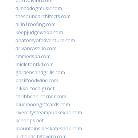
portwayinn.com
djmaddogmusic.com
thesoundarchitects.com
allin1roofing.com
keepjudgewebb.com
anatomyofadventure.com
drivancastillo.com
cmmedspa.com
midletontkd.com
gardensandgrills.com
basilfoodwine.com
nikko-tochigi.net
caribbean-corner.com
bluemoongiftcards.com
rivercitysteampunkexpo.com
kchoops.net
mountainsideskateshop.com
kirtlandcitytavern.com