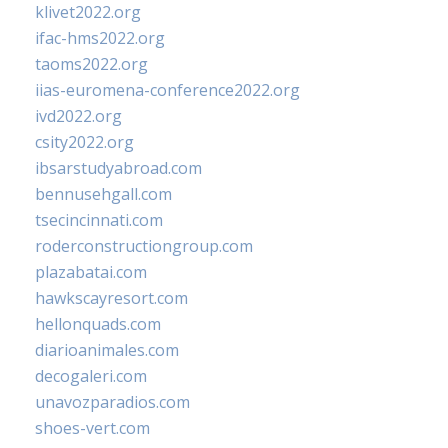
klivet2022.org
ifac-hms2022.org
taoms2022.org
iias-euromena-conference2022.org
ivd2022.org
csity2022.org
ibsarstudyabroad.com
bennusehgall.com
tsecincinnati.com
roderconstructiongroup.com
plazabatai.com
hawkscayresort.com
hellonquads.com
diarioanimales.com
decogaleri.com
unavozparadios.com
shoes-vert.com