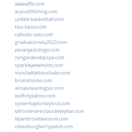
alawaffle.com
aryouthfishing.com
united-basketball.com
tios-tacos.com
cafecito-satx.com
graduacionviu2023.com
pecanjackstogo.com
zengardendayspa.com
sparklejewelryinc.com
ironcladtattoostudio.com
bruinshome.com
annascleaningsvc.com
wolfcitytattoo.com
oysterbayturkeytrot.com
lafronterarestauranteybar.com
lilyandrosetearoom.com
olivesburgberrypatch.com