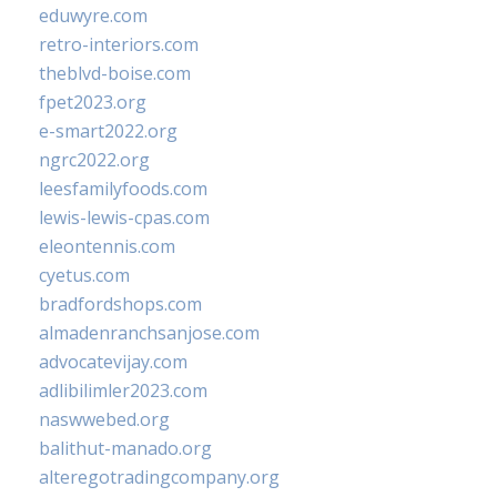
eduwyre.com
retro-interiors.com
theblvd-boise.com
fpet2023.org
e-smart2022.org
ngrc2022.org
leesfamilyfoods.com
lewis-lewis-cpas.com
eleontennis.com
cyetus.com
bradfordshops.com
almadenranchsanjose.com
advocatevijay.com
adlibilimler2023.com
naswwebed.org
balithut-manado.org
alteregotradingcompany.org