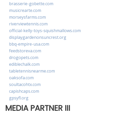
brasserie-gobette.com
musicrearte.com
morseysfarms.com
riverviewtennis.com
official-kelly-toys-squishmallows.com
displaygardenonsuncrest.org
bbq-empire-usa.com
feedstoreva.com
drogopets.com
ediblechalk.com
tabletennisnearme.com
oaksofa.com
soultacohtx.com
capishcaps.com
gpsyfl.org
MEDIA PARTNER III