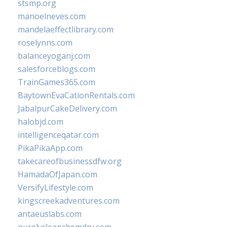
stsmp.org
manoelneves.com
mandelaeffectlibrary.com
roselynns.com
balanceyoganj.com
salesforceblogs.com
TrainGames365.com
BaytownEvaCationRentals.com
JabalpurCakeDelivery.com
halobjd.com
intelligenceqatar.com
PikaPikaApp.com
takecareofbusinessdfw.org
HamadaOfJapan.com
VersifyLifestyle.com
kingscreekadventures.com
antaeuslabs.com