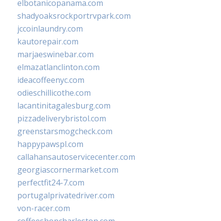
elbotanicopanama.com
shadyoaksrockportrvpark.com
jccoinlaundry.com
kautorepair.com
marjaeswinebar.com
elmazatlanclinton.com
ideacoffeenyc.com
odieschillicothe.com
lacantinitagalesburg.com
pizzadeliverybristol.com
greenstarsmogcheck.com
happypawspl.com
callahansautoservicecenter.com
georgiascornermarket.com
perfectfit24-7.com
portugalprivatedriver.com
von-racer.com