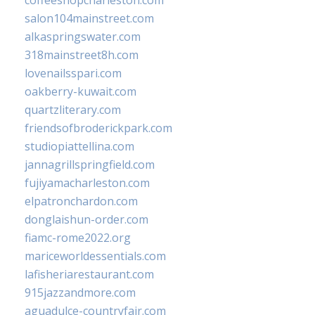
coffeeshopcharleston.com
salon104mainstreet.com
alkaspringswater.com
318mainstreet8h.com
lovenailsspari.com
oakberry-kuwait.com
quartzliterary.com
friendsofbroderickpark.com
studiopiattellina.com
jannagrillspringfield.com
fujiyamacharleston.com
elpatronchardon.com
donglaishun-order.com
fiamc-rome2022.org
mariceworldessentials.com
lafisheriarestaurant.com
915jazzandmore.com
aguadulce-countryfair.com