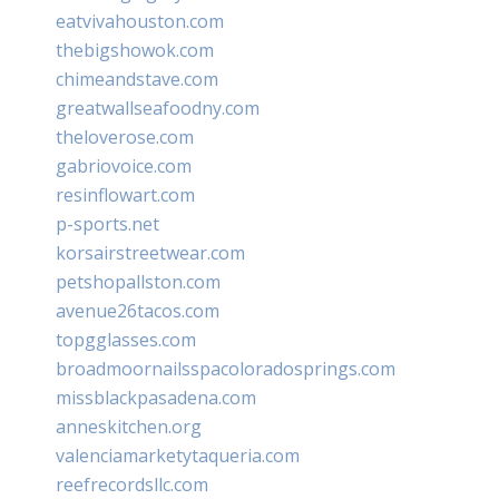
eatvivahouston.com
thebigshowok.com
chimeandstave.com
greatwallseafoodny.com
theloverose.com
gabriovoice.com
resinflowart.com
p-sports.net
korsairstreetwear.com
petshopallston.com
avenue26tacos.com
topgglasses.com
broadmoornailsspacoloradosprings.com
missblackpasadena.com
anneskitchen.org
valenciamarketytaqueria.com
reefrecordsllc.com