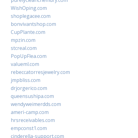
purelycleanchemdry.com
WishOping.com
shoplegacee.com
bonvivantshop.com
CupPlante.com
mpzin.com
stcreal.com
PopUpFlea.com
valueml.com
rebeccatorresjewelry.com
jmpbliss.com
drjorgerico.com
queensushipa.com
wendyweimerdds.com
ameri-camp.com
hrsreceivables.com
empconst1.com
cinderella-support.com