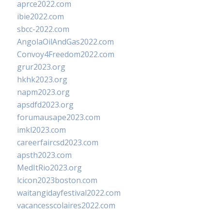
aprce2022.com
ibie2022.com
sbcc-2022.com
AngolaOilAndGas2022.com
Convoy4Freedom2022.com
grur2023.org
hkhk2023.org
napm2023.org
apsdfd2023.org
forumausape2023.com
imkl2023.com
careerfaircsd2023.com
apsth2023.com
MedItRio2023.org
lcicon2023boston.com
waitangidayfestival2022.com
vacancesscolaires2022.com