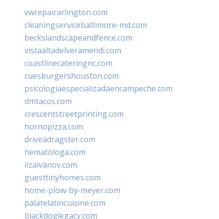
vwrepairarlington.com
cleaningservicebaltimore-md.com
beckslandscapeandfence.com
vistaaltadelveramendi.com
coastlinecateringnc.com
cuesburgershouston.com
psicologiaespecializadaencampeche.com
dmtacos.com
crescentstreetprinting.com
hornopizza.com
driveadragster.com
hematologa.com
lizaivanov.com
guesttinyhomes.com
home-plow-by-meyer.com
palatelatincuisine.com
blackdoglegacy.com