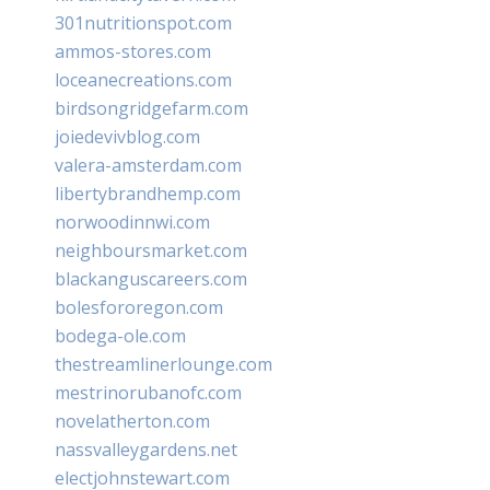
301nutritionspot.com
ammos-stores.com
loceanecreations.com
birdsongridgefarm.com
joiedevivblog.com
valera-amsterdam.com
libertybrandhemp.com
norwoodinnwi.com
neighboursmarket.com
blackanguscareers.com
bolesfororegon.com
bodega-ole.com
thestreamlinerlounge.com
mestrinorubanofc.com
novelatherton.com
nassvalleygardens.net
electjohnstewart.com