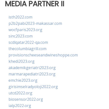
MEDIA PARTNER II
isth2022.com
p2b2pabi2023-makassar.com
wocfparis2023.org
sinc2023.com
scdlqatar2022-qa.com
thecolumbiagrill.com
provisionscheeseandwineshoppe.com
khedi2023.org
akademikgeriatri2023.org
marmarapediatri2023.org
emchie2023.org
girisimselradyoloji2022.org
utcd2022.org
biosensor2022.org
ialp2022.org