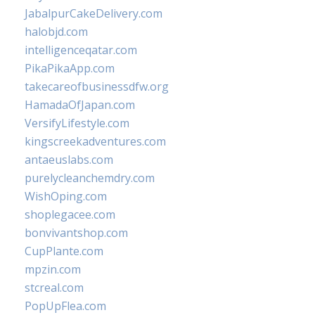
JabalpurCakeDelivery.com
halobjd.com
intelligenceqatar.com
PikaPikaApp.com
takecareofbusinessdfw.org
HamadaOfJapan.com
VersifyLifestyle.com
kingscreekadventures.com
antaeuslabs.com
purelycleanchemdry.com
WishOping.com
shoplegacee.com
bonvivantshop.com
CupPlante.com
mpzin.com
stcreal.com
PopUpFlea.com