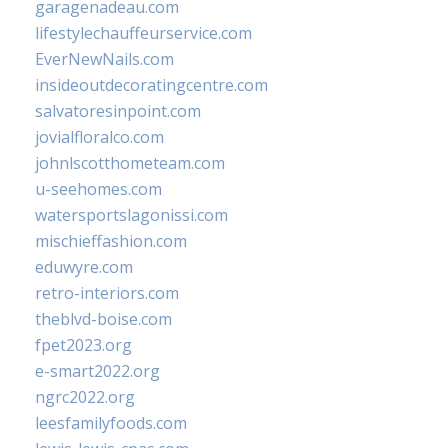
garagenadeau.com
lifestylechauffeurservice.com
EverNewNails.com
insideoutdecoratingcentre.com
salvatoresinpoint.com
jovialfloralco.com
johnlscotthometeam.com
u-seehomes.com
watersportslagonissi.com
mischieffashion.com
eduwyre.com
retro-interiors.com
theblvd-boise.com
fpet2023.org
e-smart2022.org
ngrc2022.org
leesfamilyfoods.com