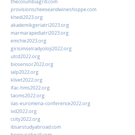
thecolumbiagrill.com
provisionscheeseandwineshoppe.com
khedi2023.org
akademikgeriatri2023.org
marmarapediatri2023.org
emchie2023.org
girisimselradyoloji2022.org
utcd2022.org
biosensor2022.org
ialp2022.org
klivet2022.org
ifac-hms2022.org
taoms2022.org
iias-euromena-conference2022.org
ivd2022.org
csity2022.org
ibsarstudyabroad.com
bennusehgall.com