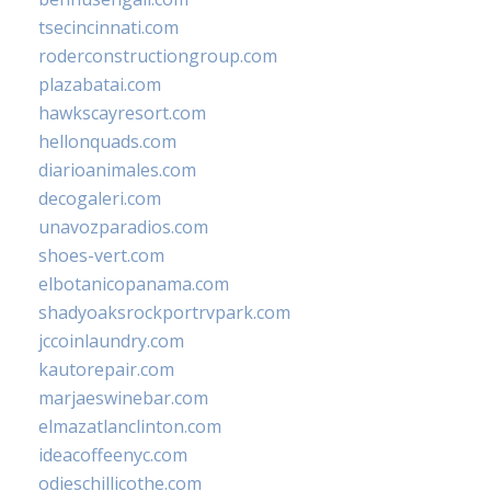
tsecincinnati.com
roderconstructiongroup.com
plazabatai.com
hawkscayresort.com
hellonquads.com
diarioanimales.com
decogaleri.com
unavozparadios.com
shoes-vert.com
elbotanicopanama.com
shadyoaksrockportrvpark.com
jccoinlaundry.com
kautorepair.com
marjaeswinebar.com
elmazatlanclinton.com
ideacoffeenyc.com
odieschillicothe.com