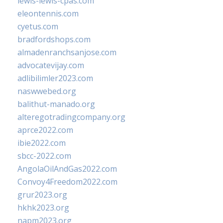
lewis-lewis-cpas.com
eleontennis.com
cyetus.com
bradfordshops.com
almadenranchsanjose.com
advocatevijay.com
adlibilimler2023.com
naswwebed.org
balithut-manado.org
alteregotradingcompany.org
aprce2022.com
ibie2022.com
sbcc-2022.com
AngolaOilAndGas2022.com
Convoy4Freedom2022.com
grur2023.org
hkhk2023.org
napm2023.org