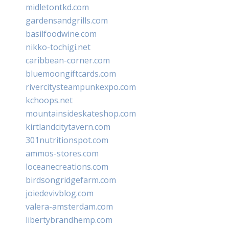
midletontkd.com
gardensandgrills.com
basilfoodwine.com
nikko-tochigi.net
caribbean-corner.com
bluemoongiftcards.com
rivercitysteampunkexpo.com
kchoops.net
mountainsideskateshop.com
kirtlandcitytavern.com
301nutritionspot.com
ammos-stores.com
loceanecreations.com
birdsongridgefarm.com
joiedevivblog.com
valera-amsterdam.com
libertybrandhemp.com