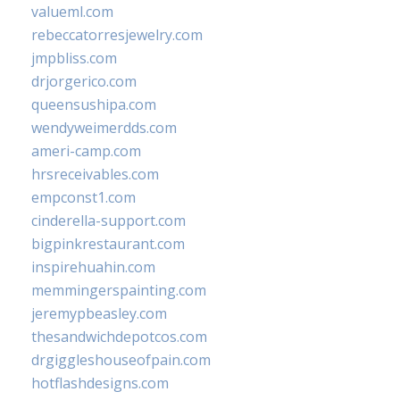
valueml.com
rebeccatorresjewelry.com
jmpbliss.com
drjorgerico.com
queensushipa.com
wendyweimerdds.com
ameri-camp.com
hrsreceivables.com
empconst1.com
cinderella-support.com
bigpinkrestaurant.com
inspirehuahin.com
memmingerspainting.com
jeremypbeasley.com
thesandwichdepotcos.com
drgiggleshouseofpain.com
hotflashdesigns.com