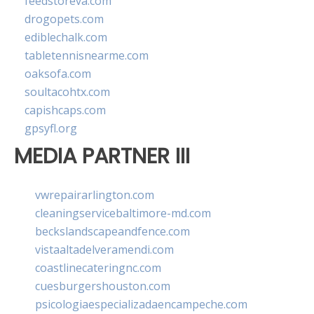
feedstoreva.com
drogopets.com
ediblechalk.com
tabletennisnearme.com
oaksofa.com
soultacohtx.com
capishcaps.com
gpsyfl.org
MEDIA PARTNER III
vwrepairarlington.com
cleaningservicebaltimore-md.com
beckslandscapeandfence.com
vistaaltadelveramendi.com
coastlinecateringnc.com
cuesburgershouston.com
psicologiaespecializadaencampeche.com