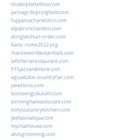
studiopiattellina.com
jannagrillspringfield.com
fujiyamacharleston.com
elpatronchardon.com
donglaishun-order.com
fiamc-rome2022.org
mariceworldessentials.com
lafisheriarestaurant.com
915jazzandmore.com
aguadulce-countryfair.com
jakehovis.com
bosswingsduluth.com
birminghamautocare.com
tonyscountrykitchen.com
jbellasnailspa.com
mychaihouse.com
alvisgrooming.com