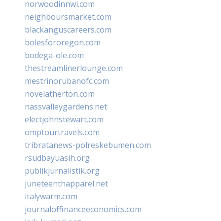
norwoodinnwi.com
neighboursmarket.com
blackanguscareers.com
bolesfororegon.com
bodega-ole.com
thestreamlinerlounge.com
mestrinorubanofc.com
novelatherton.com
nassvalleygardens.net
electjohnstewart.com
omptourtravels.com
tribratanews-polreskebumen.com
rsudbayuasih.org
publikjurnalistik.org
juneteenthapparel.net
italywarm.com
journaloffinanceeconomics.com