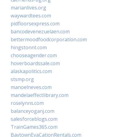
marianlives.org
waywardtees.com
pidfloorsexpress.com
bancodevenezuelaen.com
bettermoodfoodcorporation.com
hingstonnt.com
chooseagender.com
hoverboardssale.com
alaskapolitics.com
stsmp.org
manoelneves.com
mandelaeffectlibrary.com
roselynns.com
balanceyoganj.com
salesforceblogs.com
TrainGames365.com
BaytownEvaCationRentals.com