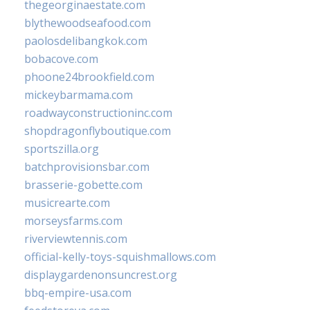
thegeorginaestate.com
blythewoodseafood.com
paolosdelibangkok.com
bobacove.com
phoone24brookfield.com
mickeybarmama.com
roadwayconstructioninc.com
shopdragonflyboutique.com
sportszilla.org
batchprovisionsbar.com
brasserie-gobette.com
musicrearte.com
morseysfarms.com
riverviewtennis.com
official-kelly-toys-squishmallows.com
displaygardenonsuncrest.org
bbq-empire-usa.com