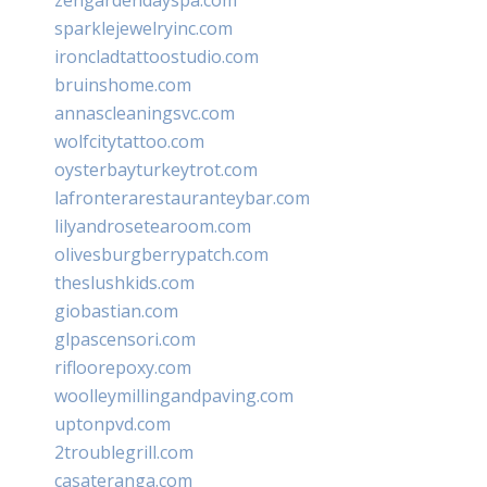
sparklejewelryinc.com
ironcladtattoostudio.com
bruinshome.com
annascleaningsvc.com
wolfcitytattoo.com
oysterbayturkeytrot.com
lafronterarestauranteybar.com
lilyandrosetearoom.com
olivesburgberrypatch.com
theslushkids.com
giobastian.com
glpascensori.com
rifloorepoxy.com
woolleymillingandpaving.com
uptonpvd.com
2troublegrill.com
casateranga.com