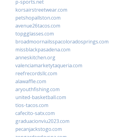
p-sports.net
korsairstreetwear.com
petshopallston.com
avenue26tacos.com
topgglasses.com
broadmoornailsspacoloradosprings.com
missblackpasadena.com
anneskitchen.org
valenciamarketytaqueria.com
reefrecordsllc.com
alawaffle.com
aryouthfishing.com
united-basketball.com
tios-tacos.com
cafecito-satx.com
graduacionviu2023.com
pecanjackstogo.com
zengardendayspa.com