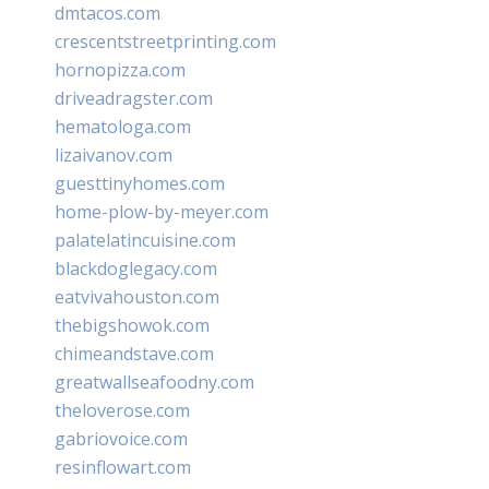
dmtacos.com
crescentstreetprinting.com
hornopizza.com
driveadragster.com
hematologa.com
lizaivanov.com
guesttinyhomes.com
home-plow-by-meyer.com
palatelatincuisine.com
blackdoglegacy.com
eatvivahouston.com
thebigshowok.com
chimeandstave.com
greatwallseafoodny.com
theloverose.com
gabriovoice.com
resinflowart.com