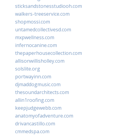
sticksandstonesstudiooh.com
walkers-treeservice.com
shopmossi.com
untamedcollectivesd.com
mxpwellness.com
infernocanine.com
thepaperhousecollection.com
allisonwillisholley.com
solslite.org
portwayinn.com
djmaddogmusic.com
thesoundarchitects.com
allin1roofing.com
keepjudgewebb.com
anatomyofadventure.com
drivancastillo.com
cmmedspa.com