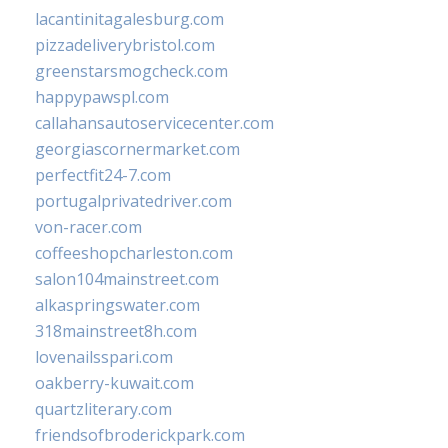
lacantinitagalesburg.com
pizzadeliverybristol.com
greenstarsmogcheck.com
happypawspl.com
callahansautoservicecenter.com
georgiascornermarket.com
perfectfit24-7.com
portugalprivatedriver.com
von-racer.com
coffeeshopcharleston.com
salon104mainstreet.com
alkaspringswater.com
318mainstreet8h.com
lovenailsspari.com
oakberry-kuwait.com
quartzliterary.com
friendsofbroderickpark.com