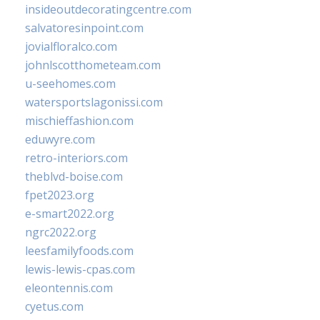
insideoutdecoratingcentre.com
salvatoresinpoint.com
jovialfloralco.com
johnlscotthometeam.com
u-seehomes.com
watersportslagonissi.com
mischieffashion.com
eduwyre.com
retro-interiors.com
theblvd-boise.com
fpet2023.org
e-smart2022.org
ngrc2022.org
leesfamilyfoods.com
lewis-lewis-cpas.com
eleontennis.com
cyetus.com