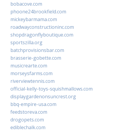
bobacove.com
phoone24brookfield.com
mickeybarmama.com
roadwayconstructioninc.com
shopdragonflyboutique.com
sportszilla.org
batchprovisionsbar.com
brasserie-gobette.com
musicrearte.com
morseysfarms.com
riverviewtennis.com
official-kelly-toys-squishmallows.com
displaygardenonsuncrest.org
bbq-empire-usa.com
feedstoreva.com
drogopets.com
ediblechalk.com