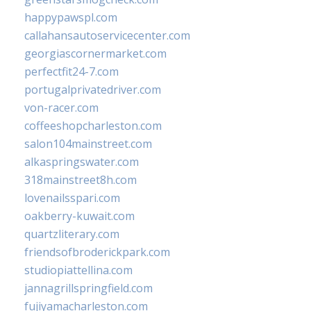
happypawspl.com
callahansautoservicecenter.com
georgiascornermarket.com
perfectfit24-7.com
portugalprivatedriver.com
von-racer.com
coffeeshopcharleston.com
salon104mainstreet.com
alkaspringswater.com
318mainstreet8h.com
lovenailsspari.com
oakberry-kuwait.com
quartzliterary.com
friendsofbroderickpark.com
studiopiattellina.com
jannagrillspringfield.com
fujiyamacharleston.com