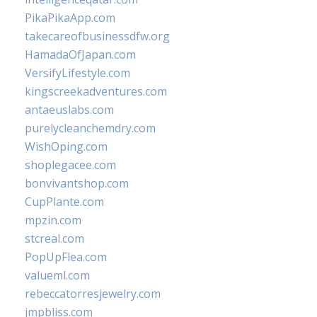
PikaPikaApp.com
takecareofbusinessdfw.org
HamadaOfJapan.com
VersifyLifestyle.com
kingscreekadventures.com
antaeuslabs.com
purelycleanchemdry.com
WishOping.com
shoplegacee.com
bonvivantshop.com
CupPlante.com
mpzin.com
stcreal.com
PopUpFlea.com
valueml.com
rebeccatorresjewelry.com
jmpbliss.com