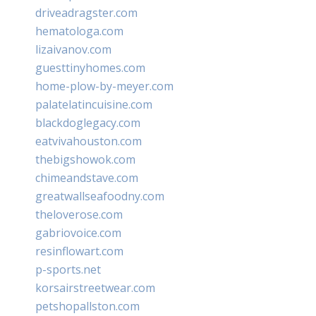
driveadragster.com
hematologa.com
lizaivanov.com
guesttinyhomes.com
home-plow-by-meyer.com
palatelatincuisine.com
blackdoglegacy.com
eatvivahouston.com
thebigshowok.com
chimeandstave.com
greatwallseafoodny.com
theloverose.com
gabriovoice.com
resinflowart.com
p-sports.net
korsairstreetwear.com
petshopallston.com