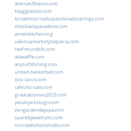
avenue26tacos.com
topgglasses.com
broadmoornailsspacoloradosprings.com
missblackpasadena.com
anneskitchen.org
valenciamarketytaqueria.com
reefrecordsllc.com
alawaffle.com
aryouthfishing.com
united-basketball.com
tios-tacos.com
cafecito-satx.com
graduacionviu2023.com
pecanjackstogo.com
zengardendayspa.com
sparklejewelryinc.com
ironcladtattoostudio.com