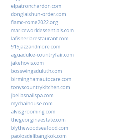
elpatronchardon.com
donglaishun-order.com
fiamc-rome2022.org
mariceworldessentials.com
lafisheriarestaurant.com
915jazzandmore.com
aguadulce-countryfair.com
jakehovis.com
bosswingsduluth.com
birminghamautocare.com
tonyscountrykitchen.com
jbellasnailspa.com
mychaihouse.com
alvisgrooming.com
thegeorginaestate.com
blythewoodseafood.com
paolosdelibangkok.com