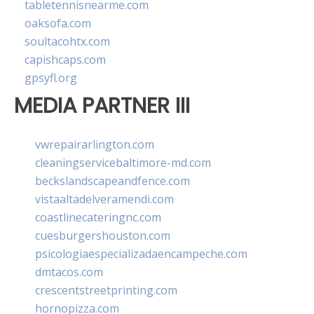
tabletennisnearme.com
oaksofa.com
soultacohtx.com
capishcaps.com
gpsyfl.org
MEDIA PARTNER III
vwrepairarlington.com
cleaningservicebaltimore-md.com
beckslandscapeandfence.com
vistaaltadelveramendi.com
coastlinecateringnc.com
cuesburgershouston.com
psicologiaespecializadaencampeche.com
dmtacos.com
crescentstreetprinting.com
hornopizza.com