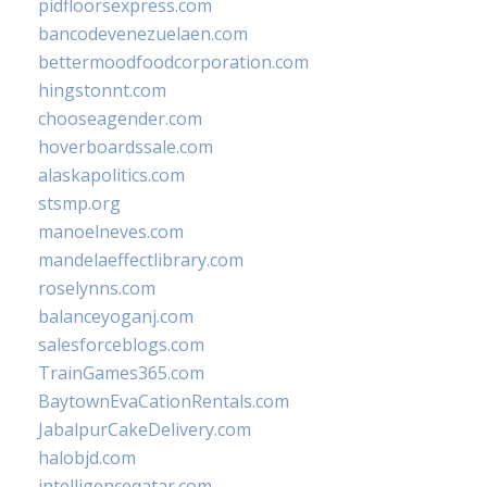
pidfloorsexpress.com
bancodevenezuelaen.com
bettermoodfoodcorporation.com
hingstonnt.com
chooseagender.com
hoverboardssale.com
alaskapolitics.com
stsmp.org
manoelneves.com
mandelaeffectlibrary.com
roselynns.com
balanceyoganj.com
salesforceblogs.com
TrainGames365.com
BaytownEvaCationRentals.com
JabalpurCakeDelivery.com
halobjd.com
intelligenceqatar.com