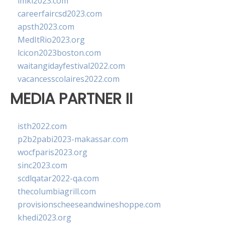
imkl2023.com
careerfaircsd2023.com
apsth2023.com
MedItRio2023.org
lcicon2023boston.com
waitangidayfestival2022.com
vacancesscolaires2022.com
MEDIA PARTNER II
isth2022.com
p2b2pabi2023-makassar.com
wocfparis2023.org
sinc2023.com
scdlqatar2022-qa.com
thecolumbiagrill.com
provisionscheeseandwineshoppe.com
khedi2023.org