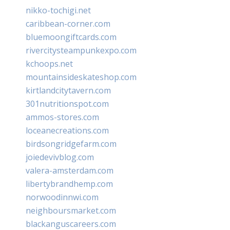
nikko-tochigi.net
caribbean-corner.com
bluemoongiftcards.com
rivercitysteampunkexpo.com
kchoops.net
mountainsideskateshop.com
kirtlandcitytavern.com
301nutritionspot.com
ammos-stores.com
loceanecreations.com
birdsongridgefarm.com
joiedevivblog.com
valera-amsterdam.com
libertybrandhemp.com
norwoodinnwi.com
neighboursmarket.com
blackanguscareers.com