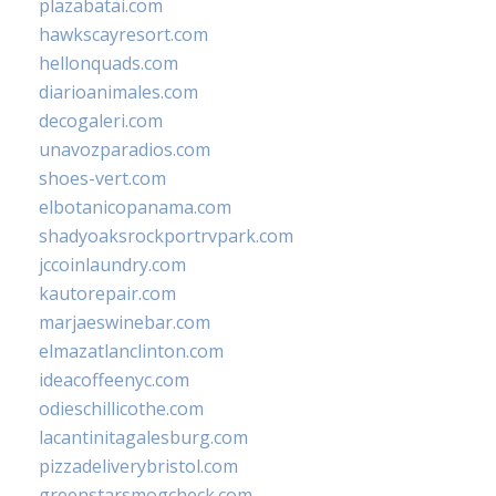
plazabatai.com
hawkscayresort.com
hellonquads.com
diarioanimales.com
decogaleri.com
unavozparadios.com
shoes-vert.com
elbotanicopanama.com
shadyoaksrockportrvpark.com
jccoinlaundry.com
kautorepair.com
marjaeswinebar.com
elmazatlanclinton.com
ideacoffeenyc.com
odieschillicothe.com
lacantinitagalesburg.com
pizzadeliverybristol.com
greenstarsmogcheck.com