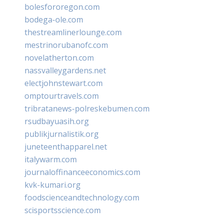
bolesfororegon.com
bodega-ole.com
thestreamlinerlounge.com
mestrinorubanofc.com
novelatherton.com
nassvalleygardens.net
electjohnstewart.com
omptourtravels.com
tribratanews-polreskebumen.com
rsudbayuasih.org
publikjurnalistik.org
juneteenthapparel.net
italywarm.com
journaloffinanceeconomics.com
kvk-kumari.org
foodscienceandtechnology.com
scisportsscience.com