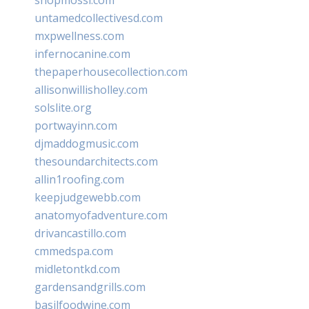
untamedcollectivesd.com
mxpwellness.com
infernocanine.com
thepaperhousecollection.com
allisonwillisholley.com
solslite.org
portwayinn.com
djmaddogmusic.com
thesoundarchitects.com
allin1roofing.com
keepjudgewebb.com
anatomyofadventure.com
drivancastillo.com
cmmedspa.com
midletontkd.com
gardensandgrills.com
basilfoodwine.com