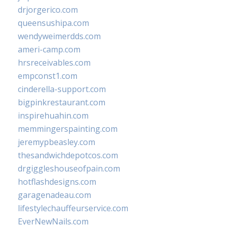
drjorgerico.com
queensushipa.com
wendyweimerdds.com
ameri-camp.com
hrsreceivables.com
empconst1.com
cinderella-support.com
bigpinkrestaurant.com
inspirehuahin.com
memmingerspainting.com
jeremypbeasley.com
thesandwichdepotcos.com
drgiggleshouseofpain.com
hotflashdesigns.com
garagenadeau.com
lifestylechauffeurservice.com
EverNewNails.com