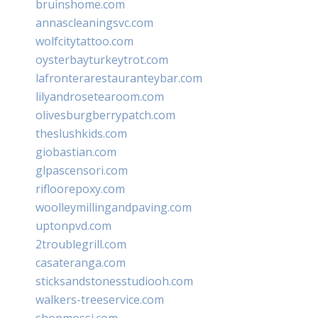
bruinshome.com
annascleaningsvc.com
wolfcitytattoo.com
oysterbayturkeytrot.com
lafronterarestauranteybar.com
lilyandrosetearoom.com
olivesburgberrypatch.com
theslushkids.com
giobastian.com
glpascensori.com
rifloorepoxy.com
woolleymillingandpaving.com
uptonpvd.com
2troublegrill.com
casateranga.com
sticksandstonesstudiooh.com
walkers-treeservice.com
shopmossi.com