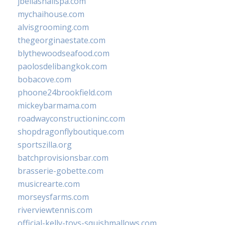
jbellasnailspa.com
mychaihouse.com
alvisgrooming.com
thegeorginaestate.com
blythewoodseafood.com
paolosdelibangkok.com
bobacove.com
phoone24brookfield.com
mickeybarmama.com
roadwayconstructioninc.com
shopdragonflyboutique.com
sportszilla.org
batchprovisionsbar.com
brasserie-gobette.com
musicrearte.com
morseysfarms.com
riverviewtennis.com
official-kelly-toys-squishmallows.com