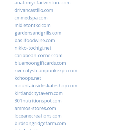
anatomyofadventure.com
drivancastillo.com
cmmedspa.com
midletontkd.com
gardensandgrills.com
basilfoodwine.com
nikko-tochigi.net
caribbean-corner.com
bluemoongiftcards.com
rivercitysteampunkexpo.com
kchoops.net
mountainsideskateshop.com
kirtlandcitytavern.com
301nutritionspot.com
ammos-stores.com
loceanecreations.com
birdsongridgefarm.com