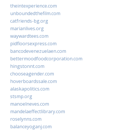
theintexperience.com
unboundedthefilm.com
catfriends-bg.org
marianlives.org
waywardtees.com
pidfloorsexpress.com
bancodevenezuelaen.com
bettermoodfoodcorporation.com
hingstonnt.com
chooseagender.com
hoverboardssale.com
alaskapolitics.com
stsmp.org
manoelneves.com
mandelaeffectlibrary.com
roselynns.com
balanceyoganj.com