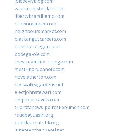
joiedevivblog.com
valera-amsterdam.com
libertybrandhemp.com
norwoodinnwi.com
neighboursmarket.com
blackanguscareers.com
bolesfororegon.com
bodega-ole.com
thestreamlinerlounge.com
mestrinorubanofc.com
novelatherton.com
nassvalleygardens.net
electjohnstewart.com
omptourtravels.com
tribratanews-polreskebumen.com
rsudbayuasih.org
publikjurnalistik.org
juneteenthapparel.net