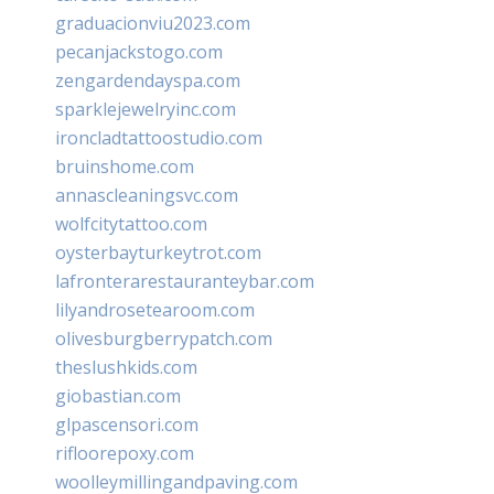
graduacionviu2023.com
pecanjackstogo.com
zengardendayspa.com
sparklejewelryinc.com
ironcladtattoostudio.com
bruinshome.com
annascleaningsvc.com
wolfcitytattoo.com
oysterbayturkeytrot.com
lafronterarestauranteybar.com
lilyandrosetearoom.com
olivesburgberrypatch.com
theslushkids.com
giobastian.com
glpascensori.com
rifloorepoxy.com
woolleymillingandpaving.com