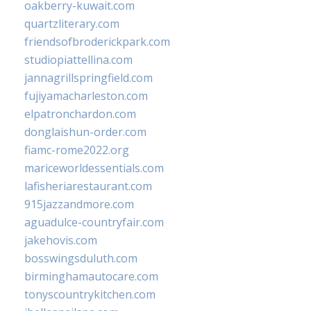
oakberry-kuwait.com
quartzliterary.com
friendsofbroderickpark.com
studiopiattellina.com
jannagrillspringfield.com
fujiyamacharleston.com
elpatronchardon.com
donglaishun-order.com
fiamc-rome2022.org
mariceworldessentials.com
lafisheriarestaurant.com
915jazzandmore.com
aguadulce-countryfair.com
jakehovis.com
bosswingsduluth.com
birminghamautocare.com
tonyscountrykitchen.com