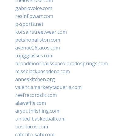
theloverose.com
gabriovoice.com
resinflowart.com
p-sports.net
korsairstreetwear.com
petshopallston.com
avenue26tacos.com
topgglasses.com
broadmoornailsspacoloradosprings.com
missblackpasadena.com
anneskitchen.org
valenciamarketytaqueria.com
reefrecordsllc.com
alawaffle.com
aryouthfishing.com
united-basketball.com
tios-tacos.com
cafecito-satx.com