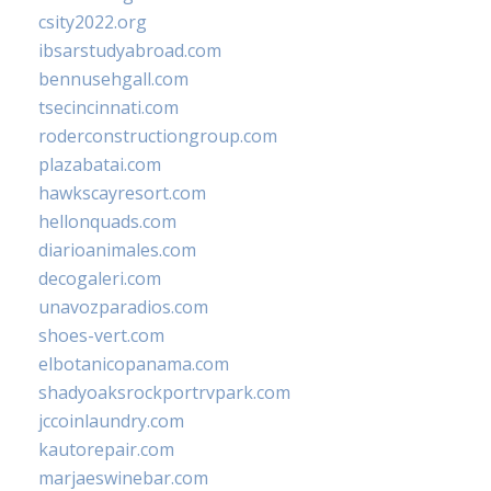
csity2022.org
ibsarstudyabroad.com
bennusehgall.com
tsecincinnati.com
roderconstructiongroup.com
plazabatai.com
hawkscayresort.com
hellonquads.com
diarioanimales.com
decogaleri.com
unavozparadios.com
shoes-vert.com
elbotanicopanama.com
shadyoaksrockportrvpark.com
jccoinlaundry.com
kautorepair.com
marjaeswinebar.com