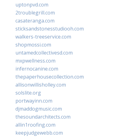
uptonpvd.com
2troublegrill.com
casateranga.com
sticksandstonesstudiooh.com
walkers-treeservice.com
shopmossi.com
untamedcollectivesd.com
mxpwellness.com
infernocanine.com
thepaperhousecollection.com
allisonwillisholley.com
solslite.org
portwayinn.com
djmaddogmusic.com
thesoundarchitects.com
allin1roofing.com
keepjudgewebb.com