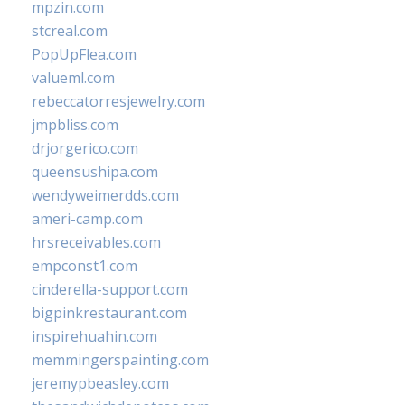
mpzin.com
stcreal.com
PopUpFlea.com
valueml.com
rebeccatorresjewelry.com
jmpbliss.com
drjorgerico.com
queensushipa.com
wendyweimerdds.com
ameri-camp.com
hrsreceivables.com
empconst1.com
cinderella-support.com
bigpinkrestaurant.com
inspirehuahin.com
memmingerspainting.com
jeremypbeasley.com