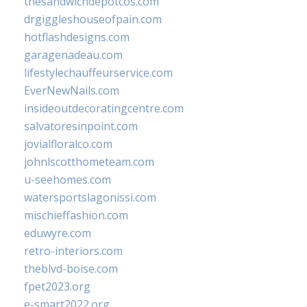
thesandwichdepotcos.com
drgiggleshouseofpain.com
hotflashdesigns.com
garagenadeau.com
lifestylechauffeurservice.com
EverNewNails.com
insideoutdecoratingcentre.com
salvatoresinpoint.com
jovialfloralco.com
johnlscotthometeam.com
u-seehomes.com
watersportslagonissi.com
mischieffashion.com
eduwyre.com
retro-interiors.com
theblvd-boise.com
fpet2023.org
e-smart2022.org