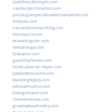
coastlinecateringnc.com
cuesburgershouston.com
psicologiaespecializadaencampeche.com
dmtacos.com
crescentstreetprinting.com
hornopizza.com
driveadragster.com
hematologa.com
lizaivanov.com
guesttinyhomes.com
home-plow-by-meyer.com
palatelatincuisine.com
blackdoglegacy.com
eatvivahouston.com
thebigshowok.com
chimeandstave.com
greatwallseafoodny.com