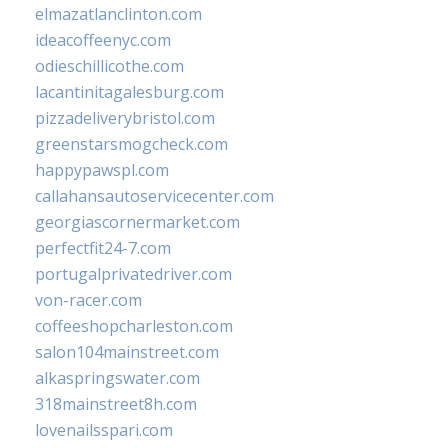
elmazatlanclinton.com
ideacoffeenyc.com
odieschillicothe.com
lacantinitagalesburg.com
pizzadeliverybristol.com
greenstarsmogcheck.com
happypawspl.com
callahansautoservicecenter.com
georgiascornermarket.com
perfectfit24-7.com
portugalprivatedriver.com
von-racer.com
coffeeshopcharleston.com
salon104mainstreet.com
alkaspringswater.com
318mainstreet8h.com
lovenailsspari.com