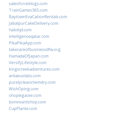
salesforceblogs.com
TrainGames365.com
BaytownEvaCationRentals.com
JabalpurCakeDelivery.com
halobjd.com
intelligenceqatar.com
PikaPikaApp.com
takecareofbusinessdfw.org
HamadaOfJapan.com
VersifyLifestyle.com
kingscreekadventures.com
antaeuslabs.com
purelycleanchemdry.com
WishOping.com
shoplegacee.com
bonvivantshop.com
CupPlante.com