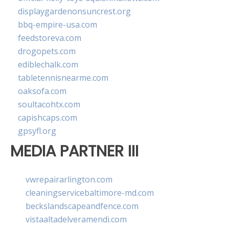
displaygardenonsuncrest.org
bbq-empire-usa.com
feedstoreva.com
drogopets.com
ediblechalk.com
tabletennisnearme.com
oaksofa.com
soultacohtx.com
capishcaps.com
gpsyfl.org
MEDIA PARTNER III
vwrepairarlington.com
cleaningservicebaltimore-md.com
beckslandscapeandfence.com
vistaaltadelveramendi.com