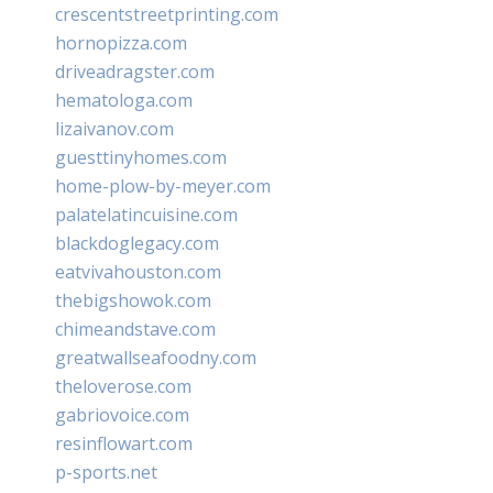
crescentstreetprinting.com
hornopizza.com
driveadragster.com
hematologa.com
lizaivanov.com
guesttinyhomes.com
home-plow-by-meyer.com
palatelatincuisine.com
blackdoglegacy.com
eatvivahouston.com
thebigshowok.com
chimeandstave.com
greatwallseafoodny.com
theloverose.com
gabriovoice.com
resinflowart.com
p-sports.net