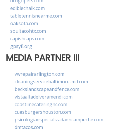
drogopets.com
ediblechalk.com
tabletennisnearme.com
oaksofa.com
soultacohtx.com
capishcaps.com
gpsyfl.org
MEDIA PARTNER III
vwrepairarlington.com
cleaningservicebaltimore-md.com
beckslandscapeandfence.com
vistaaltadelveramendi.com
coastlinecateringnc.com
cuesburgershouston.com
psicologiaespecializadaencampeche.com
dmtacos.com