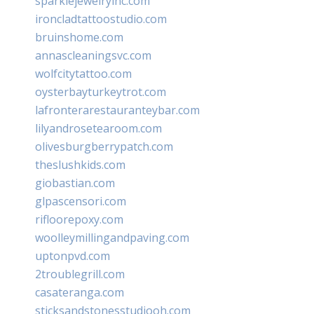
sparklejewelryinc.com
ironcladtattoostudio.com
bruinshome.com
annascleaningsvc.com
wolfcitytattoo.com
oysterbayturkeytrot.com
lafronterarestauranteybar.com
lilyandrosetearoom.com
olivesburgberrypatch.com
theslushkids.com
giobastian.com
glpascensori.com
rifloorepoxy.com
woolleymillingandpaving.com
uptonpvd.com
2troublegrill.com
casateranga.com
sticksandstonesstudiooh.com