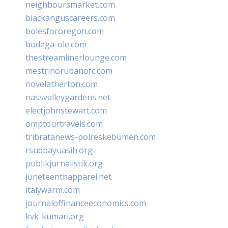
neighboursmarket.com
blackanguscareers.com
bolesfororegon.com
bodega-ole.com
thestreamlinerlounge.com
mestrinorubanofc.com
novelatherton.com
nassvalleygardens.net
electjohnstewart.com
omptourtravels.com
tribratanews-polreskebumen.com
rsudbayuasih.org
publikjurnalistik.org
juneteenthapparel.net
italywarm.com
journaloffinanceeconomics.com
kvk-kumari.org