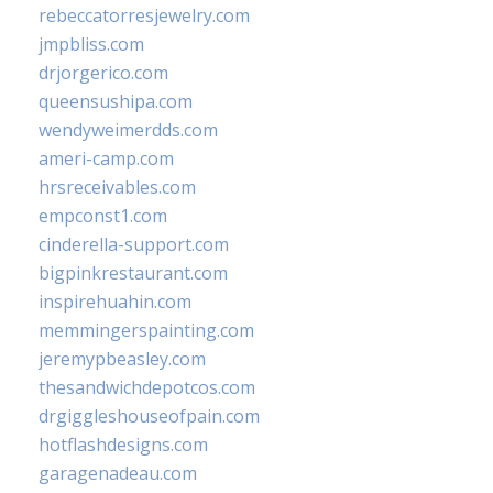
rebeccatorresjewelry.com
jmpbliss.com
drjorgerico.com
queensushipa.com
wendyweimerdds.com
ameri-camp.com
hrsreceivables.com
empconst1.com
cinderella-support.com
bigpinkrestaurant.com
inspirehuahin.com
memmingerspainting.com
jeremypbeasley.com
thesandwichdepotcos.com
drgiggleshouseofpain.com
hotflashdesigns.com
garagenadeau.com