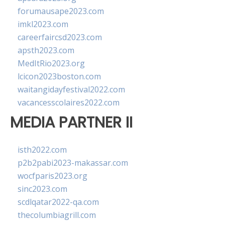
forumausape2023.com
imkl2023.com
careerfaircsd2023.com
apsth2023.com
MedItRio2023.org
lcicon2023boston.com
waitangidayfestival2022.com
vacancesscolaires2022.com
MEDIA PARTNER II
isth2022.com
p2b2pabi2023-makassar.com
wocfparis2023.org
sinc2023.com
scdlqatar2022-qa.com
thecolumbiagrill.com