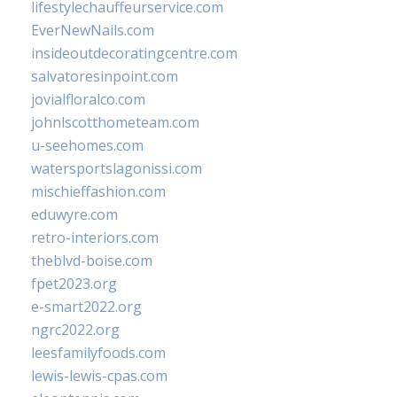
lifestylechauffeurservice.com
EverNewNails.com
insideoutdecoratingcentre.com
salvatoresinpoint.com
jovialfloralco.com
johnlscotthometeam.com
u-seehomes.com
watersportslagonissi.com
mischieffashion.com
eduwyre.com
retro-interiors.com
theblvd-boise.com
fpet2023.org
e-smart2022.org
ngrc2022.org
leesfamilyfoods.com
lewis-lewis-cpas.com