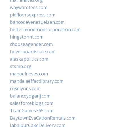
marianlives.org
waywardtees.com
pidfloorsexpress.com
bancodevenezuelaen.com
bettermoodfoodcorporation.com
hingstonnt.com
chooseagender.com
hoverboardssale.com
alaskapolitics.com
stsmp.org
manoelneves.com
mandelaeffectlibrary.com
roselynns.com
balanceyoganj.com
salesforceblogs.com
TrainGames365.com
BaytownEvaCationRentals.com
JabalpurCakeDelivery.com