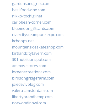
gardensandgrills.com
basilfoodwine.com
nikko-tochigi.net
caribbean-corner.com
bluemoongiftcards.com
rivercitysteampunkexpo.com
kchoops.net
mountainsideskateshop.com
kirtlandcitytavern.com
301nutritionspot.com
ammos-stores.com
loceanecreations.com
birdsongridgefarm.com
joiedevivblog.com
valera-amsterdam.com
libertybrandhemp.com
norwoodinnwi.com