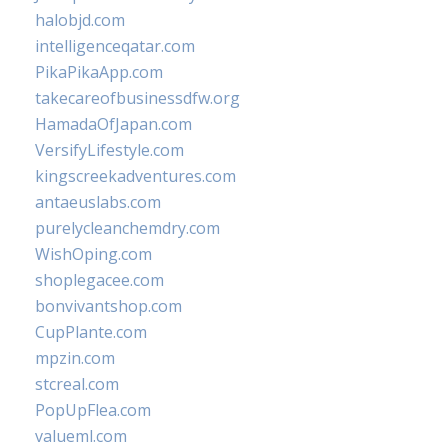
halobjd.com
intelligenceqatar.com
PikaPikaApp.com
takecareofbusinessdfw.org
HamadaOfJapan.com
VersifyLifestyle.com
kingscreekadventures.com
antaeuslabs.com
purelycleanchemdry.com
WishOping.com
shoplegacee.com
bonvivantshop.com
CupPlante.com
mpzin.com
stcreal.com
PopUpFlea.com
valueml.com