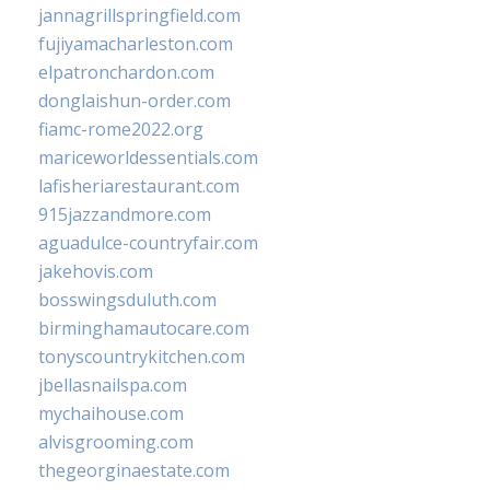
jannagrillspringfield.com
fujiyamacharleston.com
elpatronchardon.com
donglaishun-order.com
fiamc-rome2022.org
mariceworldessentials.com
lafisheriarestaurant.com
915jazzandmore.com
aguadulce-countryfair.com
jakehovis.com
bosswingsduluth.com
birminghamautocare.com
tonyscountrykitchen.com
jbellasnailspa.com
mychaihouse.com
alvisgrooming.com
thegeorginaestate.com