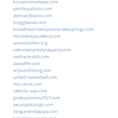
korsairstreetwear.com
petshopallston.com
avenue26tacos.com
topgglasses.com
broadmoornailsspacoloradosprings.com
missblackpasadena.com
anneskitchen.org
valenciamarketytaqueria.com
reefrecordsllc.com
alawaffle.com
aryouthfishing.com
united-basketball.com
tios-tacos.com
cafecito-satx.com
graduacionviu2023.com
pecanjackstogo.com
zengardendayspa.com