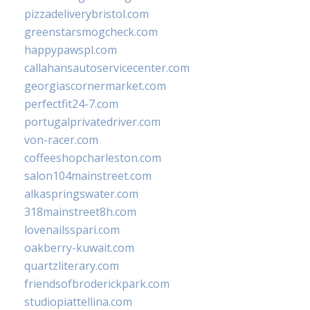
pizzadeliverybristol.com
greenstarsmogcheck.com
happypawspl.com
callahansautoservicecenter.com
georgiascornermarket.com
perfectfit24-7.com
portugalprivatedriver.com
von-racer.com
coffeeshopcharleston.com
salon104mainstreet.com
alkaspringswater.com
318mainstreet8h.com
lovenailsspari.com
oakberry-kuwait.com
quartzliterary.com
friendsofbroderickpark.com
studiopiattellina.com