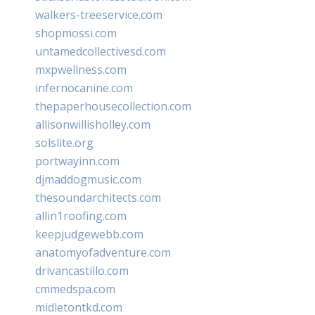
walkers-treeservice.com
shopmossi.com
untamedcollectivesd.com
mxpwellness.com
infernocanine.com
thepaperhousecollection.com
allisonwillisholley.com
solslite.org
portwayinn.com
djmaddogmusic.com
thesoundarchitects.com
allin1roofing.com
keepjudgewebb.com
anatomyofadventure.com
drivancastillo.com
cmmedspa.com
midletontkd.com