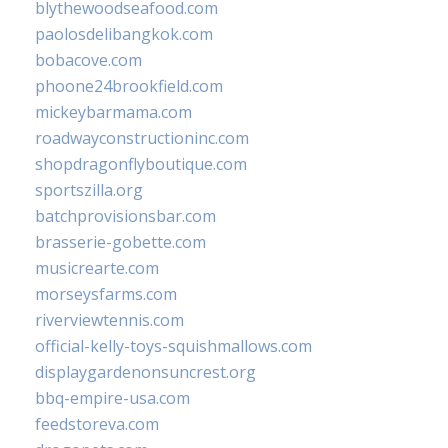
blythewoodseafood.com
paolosdelibangkok.com
bobacove.com
phoone24brookfield.com
mickeybarmama.com
roadwayconstructioninc.com
shopdragonflyboutique.com
sportszilla.org
batchprovisionsbar.com
brasserie-gobette.com
musicrearte.com
morseysfarms.com
riverviewtennis.com
official-kelly-toys-squishmallows.com
displaygardenonsuncrest.org
bbq-empire-usa.com
feedstoreva.com