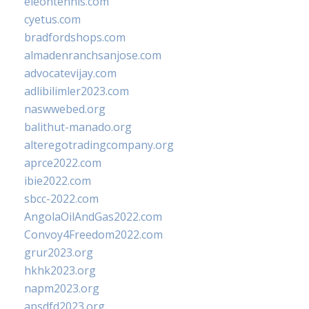
eleontennis.com
cyetus.com
bradfordshops.com
almadenranchsanjose.com
advocatevijay.com
adlibilimler2023.com
naswwebed.org
balithut-manado.org
alteregotradingcompany.org
aprce2022.com
ibie2022.com
sbcc-2022.com
AngolaOilAndGas2022.com
Convoy4Freedom2022.com
grur2023.org
hkhk2023.org
napm2023.org
apsdfd2023.org