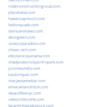
tsecincinnati.com
roderconstructiongroup.com
plazabatai.com
hawkscayresort.com
hellonquads.com
diarioanimales.com
decogaleri.com
unavozparadios.com
shoes-vert.com
elbotanicopanama.com
shadyoaksrockportrvpark.com
jccoinlaundry.com
kautorepair.com
marjaeswinebar.com
elmazatlanclinton.com
ideacoffeenyc.com
odieschillicothe.com
lacantinitagalesburg.com