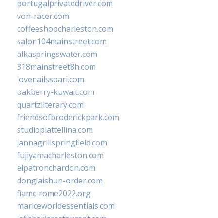
portugalprivatedriver.com
von-racer.com
coffeeshopcharleston.com
salon104mainstreet.com
alkaspringswater.com
318mainstreet8h.com
lovenailsspari.com
oakberry-kuwait.com
quartzliterary.com
friendsofbroderickpark.com
studiopiattellina.com
jannagrillspringfield.com
fujiyamacharleston.com
elpatronchardon.com
donglaishun-order.com
fiamc-rome2022.org
mariceworldessentials.com