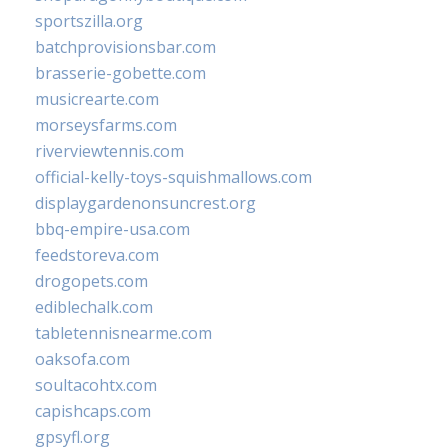
sportszilla.org
batchprovisionsbar.com
brasserie-gobette.com
musicrearte.com
morseysfarms.com
riverviewtennis.com
official-kelly-toys-squishmallows.com
displaygardenonsuncrest.org
bbq-empire-usa.com
feedstoreva.com
drogopets.com
ediblechalk.com
tabletennisnearme.com
oaksofa.com
soultacohtx.com
capishcaps.com
gpsyfl.org