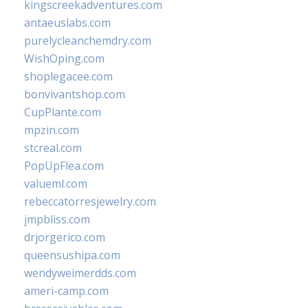
kingscreekadventures.com
antaeuslabs.com
purelycleanchemdry.com
WishOping.com
shoplegacee.com
bonvivantshop.com
CupPlante.com
mpzin.com
stcreal.com
PopUpFlea.com
valueml.com
rebeccatorresjewelry.com
jmpbliss.com
drjorgerico.com
queensushipa.com
wendyweimerdds.com
ameri-camp.com