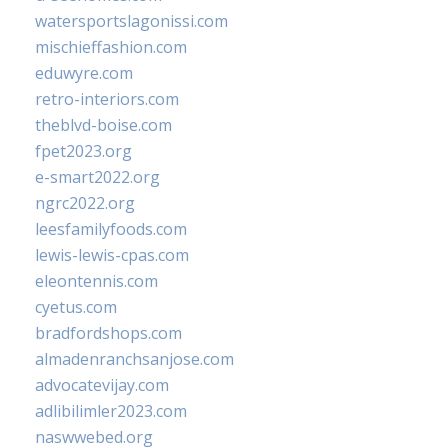
watersportslagonissi.com
mischieffashion.com
eduwyre.com
retro-interiors.com
theblvd-boise.com
fpet2023.org
e-smart2022.org
ngrc2022.org
leesfamilyfoods.com
lewis-lewis-cpas.com
eleontennis.com
cyetus.com
bradfordshops.com
almadenranchsanjose.com
advocatevijay.com
adlibilimler2023.com
naswwebed.org