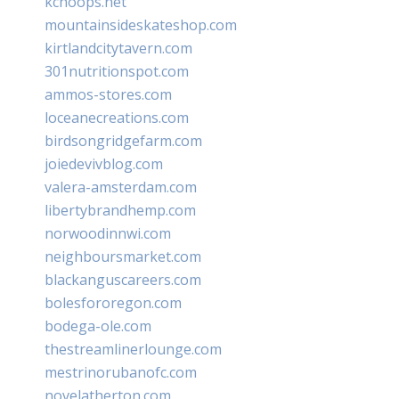
kchoops.net
mountainsideskateshop.com
kirtlandcitytavern.com
301nutritionspot.com
ammos-stores.com
loceanecreations.com
birdsongridgefarm.com
joiedevivblog.com
valera-amsterdam.com
libertybrandhemp.com
norwoodinnwi.com
neighboursmarket.com
blackanguscareers.com
bolesfororegon.com
bodega-ole.com
thestreamlinerlounge.com
mestrinorubanofc.com
novelatherton.com