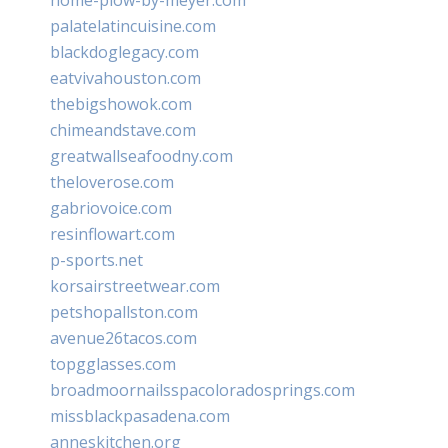
palatelatincuisine.com
blackdoglegacy.com
eatvivahouston.com
thebigshowok.com
chimeandstave.com
greatwallseafoodny.com
theloverose.com
gabriovoice.com
resinflowart.com
p-sports.net
korsairstreetwear.com
petshopallston.com
avenue26tacos.com
topgglasses.com
broadmoornailsspacoloradosprings.com
missblackpasadena.com
anneskitchen.org