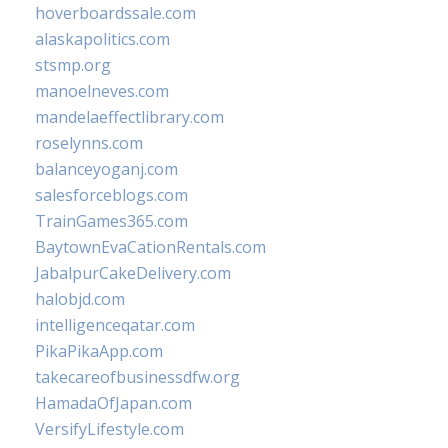
hoverboardssale.com
alaskapolitics.com
stsmp.org
manoelneves.com
mandelaeffectlibrary.com
roselynns.com
balanceyoganj.com
salesforceblogs.com
TrainGames365.com
BaytownEvaCationRentals.com
JabalpurCakeDelivery.com
halobjd.com
intelligenceqatar.com
PikaPikaApp.com
takecareofbusinessdfw.org
HamadaOfJapan.com
VersifyLifestyle.com