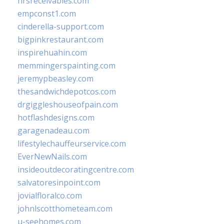
hrsreceivables.com
empconst1.com
cinderella-support.com
bigpinkrestaurant.com
inspirehuahin.com
memmingerspainting.com
jeremypbeasley.com
thesandwichdepotcos.com
drgiggleshouseofpain.com
hotflashdesigns.com
garagenadeau.com
lifestylechauffeurservice.com
EverNewNails.com
insideoutdecoratingcentre.com
salvatoresinpoint.com
jovialfloralco.com
johnlscotthometeam.com
u-seehomes.com