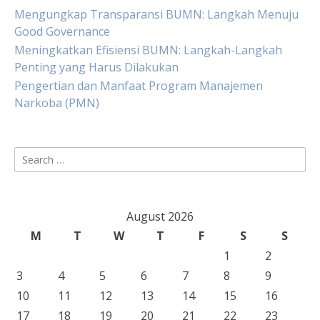
Mengungkap Transparansi BUMN: Langkah Menuju
Good Governance
Meningkatkan Efisiensi BUMN: Langkah-Langkah
Penting yang Harus Dilakukan
Pengertian dan Manfaat Program Manajemen
Narkoba (PMN)
Search
for:
August 2026
M
T
W
T
F
S
S
1
2
3
4
5
6
7
8
9
10
11
12
13
14
15
16
17
18
19
20
21
22
23