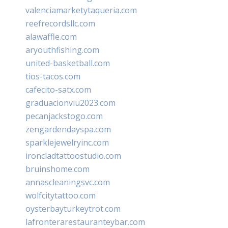
valenciamarketytaqueria.com
reefrecordsllc.com
alawaffle.com
aryouthfishing.com
united-basketball.com
tios-tacos.com
cafecito-satx.com
graduacionviu2023.com
pecanjackstogo.com
zengardendayspa.com
sparklejewelryinc.com
ironcladtattoostudio.com
bruinshome.com
annascleaningsvc.com
wolfcitytattoo.com
oysterbayturkeytrot.com
lafronterarestauranteybar.com