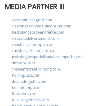
MEDIA PARTNER III
vwrepairarlington.com
cleaningservicebaltimore-md.com
beckslandscapeandfence.com
vistaaltadelveramendi.com
coastlinecateringnc.com
cuesburgershouston.com
psicologiaespecializadaencampeche.com
dmtacos.com
crescentstreetprinting.com
hornopizza.com
driveadragster.com
hematologa.com
lizaivanov.com
guesttinyhomes.com
home-plow-by-meyer.com