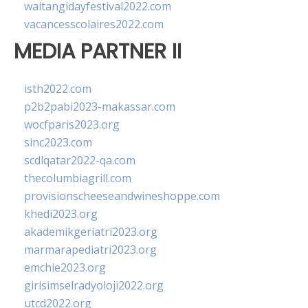
waitangidayfestival2022.com
vacancesscolaires2022.com
MEDIA PARTNER II
isth2022.com
p2b2pabi2023-makassar.com
wocfparis2023.org
sinc2023.com
scdlqatar2022-qa.com
thecolumbiagrill.com
provisionscheeseandwineshoppe.com
khedi2023.org
akademikgeriatri2023.org
marmarapediatri2023.org
emchie2023.org
girisimselradyoloji2022.org
utcd2022.org