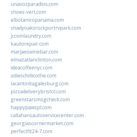
unavozparadios.com
shoes-vert.com
elbotanicopanama.com
shadyoaksrockportrvpark.com
jccoinlaundry.com
kautorepair.com
marjaeswinebar.com
elmazatlanclinton.com
ideacoffeenyc.com
odieschillicothe.com
lacantinitagalesburg.com
pizzadeliverybristol.com
greenstarsmogcheck.com
happypawspl.com
callahansautoservicecenter.com
georgiascornermarket.com
perfectfit24-7.com