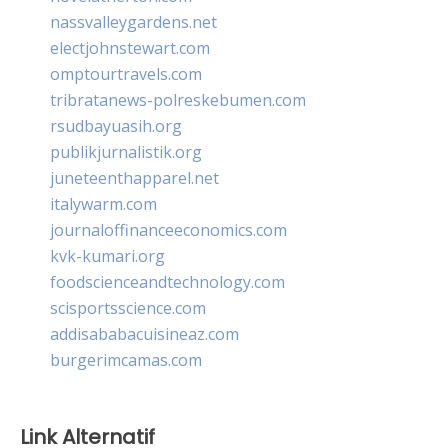
nassvalleygardens.net
electjohnstewart.com
omptourtravels.com
tribratanews-polreskebumen.com
rsudbayuasih.org
publikjurnalistik.org
juneteenthapparel.net
italywarm.com
journaloffinanceeconomics.com
kvk-kumari.org
foodscienceandtechnology.com
scisportsscience.com
addisababacuisineaz.com
burgerimcamas.com
Link Alternatif