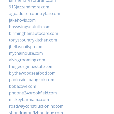
lafisheriarestaurant.com
915jazzandmore.com
aguadulce-countryfair.com
jakehovis.com
bosswingsduluth.com
birminghamautocare.com
tonyscountrykitchen.com
jbellasnailspa.com
mychaihouse.com
alvisgrooming.com
thegeorginaestate.com
blythewoodseafood.com
paolosdelibangkok.com
bobacove.com
phoone24brookfield.com
mickeybarmama.com
roadwayconstructioninc.com
shopdragonflyboutique.com