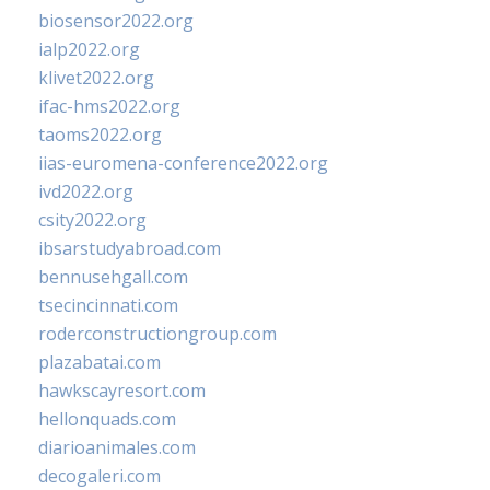
biosensor2022.org
ialp2022.org
klivet2022.org
ifac-hms2022.org
taoms2022.org
iias-euromena-conference2022.org
ivd2022.org
csity2022.org
ibsarstudyabroad.com
bennusehgall.com
tsecincinnati.com
roderconstructiongroup.com
plazabatai.com
hawkscayresort.com
hellonquads.com
diarioanimales.com
decogaleri.com