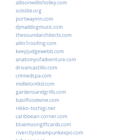
allisonwillisholley.com
solslite.org
portwayinn.com
djmaddogmusic.com
thesoundarchitects.com
allin1roofing.com
keepjudgewebb.com
anatomyofadventure.com
drivancastillo.com
cmmedspa.com
midletontkd.com
gardensandgrills.com
basilfoodwine.com
nikko-tochigi.net
caribbean-corner.com
bluemoongiftcards.com
rivercitysteampunkexpo.com