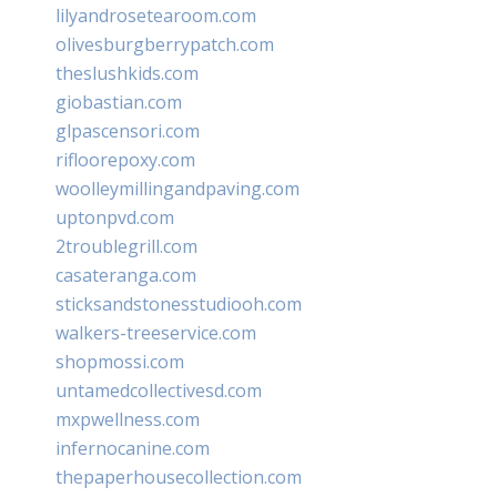
lilyandrosetearoom.com
olivesburgberrypatch.com
theslushkids.com
giobastian.com
glpascensori.com
rifloorepoxy.com
woolleymillingandpaving.com
uptonpvd.com
2troublegrill.com
casateranga.com
sticksandstonesstudiooh.com
walkers-treeservice.com
shopmossi.com
untamedcollectivesd.com
mxpwellness.com
infernocanine.com
thepaperhousecollection.com