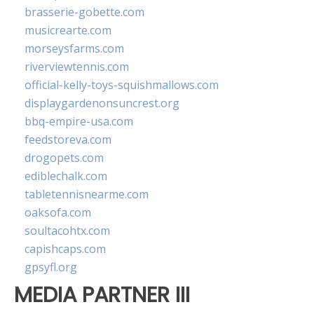
brasserie-gobette.com
musicrearte.com
morseysfarms.com
riverviewtennis.com
official-kelly-toys-squishmallows.com
displaygardenonsuncrest.org
bbq-empire-usa.com
feedstoreva.com
drogopets.com
ediblechalk.com
tabletennisnearme.com
oaksofa.com
soultacohtx.com
capishcaps.com
gpsyfl.org
MEDIA PARTNER III