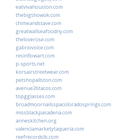
eatvivahouston.com
thebigshowok.com
chimeandstave.com
greatwallseafoodny.com
theloverose.com
gabriovoice.com
resinflowart.com
p-sports.net
korsairstreetwear.com
petshopallston.com
avenue26tacos.com
topgglasses.com
broadmoornailsspacoloradosprings.com
missblackpasadena.com
anneskitchen.org
valenciamarketytaqueria.com
reefrecordsllc.com