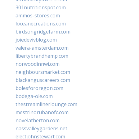
301nutritionspot.com
ammos-stores.com
loceanecreations.com
birdsongridgefarm.com
joiedevivblog.com
valera-amsterdam.com
libertybrandhemp.com
norwoodinnwi.com
neighboursmarket.com
blackanguscareers.com
bolesfororegon.com
bodega-ole.com
thestreamlinerlounge.com
mestrinorubanofc.com
novelatherton.com
nassvalleygardens.net
electjohnstewart.com