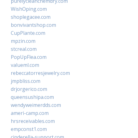
purelycleanchemdry.com
WishOping.com
shoplegacee.com
bonvivantshop.com
CupPlante.com
mpzin.com
stcreal.com
PopUpFlea.com
valueml.com
rebeccatorresjewelry.com
jmpbliss.com
drjorgerico.com
queensushipa.com
wendyweimerdds.com
ameri-camp.com
hrsreceivables.com
empconst1.com
cinderella-support.com