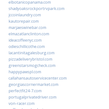
elbotanicopanama.com
shadyoaksrockportrvpark.com
jccoinlaundry.com
kautorepair.com
marjaeswinebar.com
elmazatlanclinton.com
ideacoffeenyc.com
odieschillicothe.com
lacantinitagalesburg.com
pizzadeliverybristol.com
greenstarsmogcheck.com
happypawspl.com
callahansautoservicecenter.com
georgiascornermarket.com
perfectfit24-7.com
portugalprivatedriver.com
von-racer.com