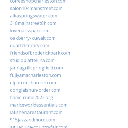
coffeeshopcharleston.com
salon104mainstreet.com
alkaspringswater.com
318mainstreet8h.com
lovenailsspari.com
oakberry-kuwait.com
quartzliterary.com
friendsofbroderickpark.com
studiopiattellina.com
jannagrillspringfield.com
fujiyamacharleston.com
elpatronchardon.com
donglaishun-order.com
fiamc-rome2022.org
mariceworldessentials.com
lafisheriarestaurant.com
915jazzandmore.com
aguadulce-countryfair.com