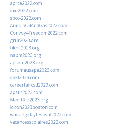
aprce2022.com
ibie2022.com
sbcc-2022.com
AngolaOilAndGas2022.com
Convoy4Freedom2022.com
grur2023.org
hkhk2023.org
napm2023.org
apsdfd2023.org
forumausape2023.com
imkl2023.com
careerfaircsd2023.com
apsth2023.com
MedItRio2023.org
lcicon2023boston.com
waitangidayfestival2022.com
vacancesscolaires2022.com