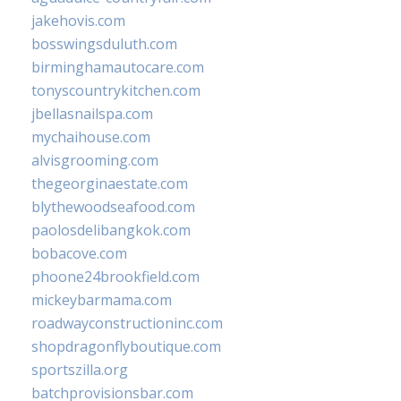
jakehovis.com
bosswingsduluth.com
birminghamautocare.com
tonyscountrykitchen.com
jbellasnailspa.com
mychaihouse.com
alvisgrooming.com
thegeorginaestate.com
blythewoodseafood.com
paolosdelibangkok.com
bobacove.com
phoone24brookfield.com
mickeybarmama.com
roadwayconstructioninc.com
shopdragonflyboutique.com
sportszilla.org
batchprovisionsbar.com