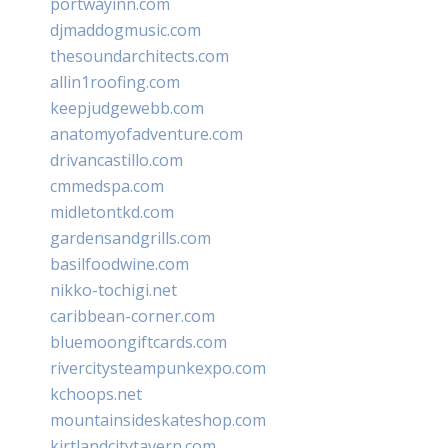
portwayinn.com
djmaddogmusic.com
thesoundarchitects.com
allin1roofing.com
keepjudgewebb.com
anatomyofadventure.com
drivancastillo.com
cmmedspa.com
midletontkd.com
gardensandgrills.com
basilfoodwine.com
nikko-tochigi.net
caribbean-corner.com
bluemoongiftcards.com
rivercitysteampunkexpo.com
kchoops.net
mountainsideskateshop.com
kirtlandcitytavern.com