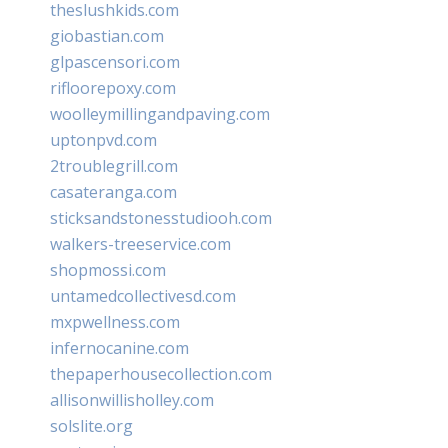
theslushkids.com
giobastian.com
glpascensori.com
rifloorepoxy.com
woolleymillingandpaving.com
uptonpvd.com
2troublegrill.com
casateranga.com
sticksandstonesstudiooh.com
walkers-treeservice.com
shopmossi.com
untamedcollectivesd.com
mxpwellness.com
infernocanine.com
thepaperhousecollection.com
allisonwillisholley.com
solslite.org