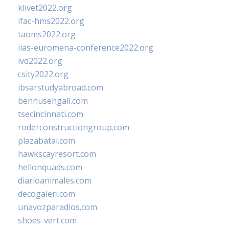
klivet2022.org
ifac-hms2022.org
taoms2022.org
iias-euromena-conference2022.org
ivd2022.org
csity2022.org
ibsarstudyabroad.com
bennusehgall.com
tsecincinnati.com
roderconstructiongroup.com
plazabatai.com
hawkscayresort.com
hellonquads.com
diarioanimales.com
decogaleri.com
unavozparadios.com
shoes-vert.com