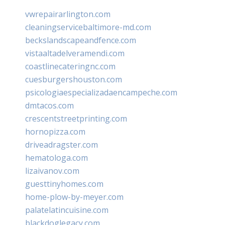
vwrepairarlington.com
cleaningservicebaltimore-md.com
beckslandscapeandfence.com
vistaaltadelveramendi.com
coastlinecateringnc.com
cuesburgershouston.com
psicologiaespecializadaencampeche.com
dmtacos.com
crescentstreetprinting.com
hornopizza.com
driveadragster.com
hematologa.com
lizaivanov.com
guesttinyhomes.com
home-plow-by-meyer.com
palatelatincuisine.com
blackdoglegacy.com