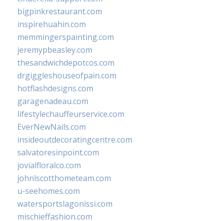
bigpinkrestaurant.com
inspirehuahin.com
memmingerspainting.com
jeremypbeasley.com
thesandwichdepotcos.com
drgiggleshouseofpain.com
hotflashdesigns.com
garagenadeau.com
lifestylechauffeurservice.com
EverNewNails.com
insideoutdecoratingcentre.com
salvatoresinpoint.com
jovialfloralco.com
johnlscotthometeam.com
u-seehomes.com
watersportslagonissi.com
mischieffashion.com