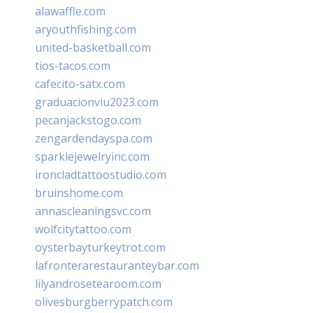
alawaffle.com
aryouthfishing.com
united-basketball.com
tios-tacos.com
cafecito-satx.com
graduacionviu2023.com
pecanjackstogo.com
zengardendayspa.com
sparklejewelryinc.com
ironcladtattoostudio.com
bruinshome.com
annascleaningsvc.com
wolfcitytattoo.com
oysterbayturkeytrot.com
lafronterarestauranteybar.com
lilyandrosetearoom.com
olivesburgberrypatch.com