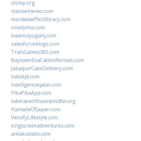
stsmp.org
manoelneves.com
mandelaeffectlibrary.com
roselynns.com
balanceyoganj.com
salesforceblogs.com
TrainGames365.com
BaytownEvaCationRentals.com
JabalpurCakeDelivery.com
halobjd.com
intelligenceqatar.com
PikaPikaApp.com
takecareofbusinessdfw.org
HamadaOfJapan.com
VersifyLifestyle.com
kingscreekadventures.com
antaeuslabs.com