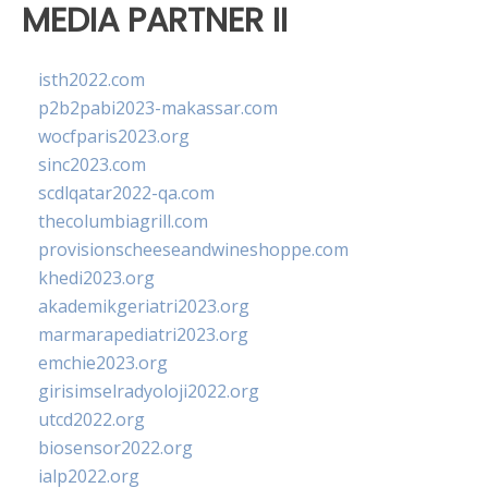
MEDIA PARTNER II
isth2022.com
p2b2pabi2023-makassar.com
wocfparis2023.org
sinc2023.com
scdlqatar2022-qa.com
thecolumbiagrill.com
provisionscheeseandwineshoppe.com
khedi2023.org
akademikgeriatri2023.org
marmarapediatri2023.org
emchie2023.org
girisimselradyoloji2022.org
utcd2022.org
biosensor2022.org
ialp2022.org