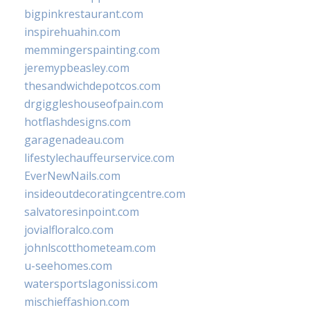
bigpinkrestaurant.com
inspirehuahin.com
memmingerspainting.com
jeremypbeasley.com
thesandwichdepotcos.com
drgiggleshouseofpain.com
hotflashdesigns.com
garagenadeau.com
lifestylechauffeurservice.com
EverNewNails.com
insideoutdecoratingcentre.com
salvatoresinpoint.com
jovialfloralco.com
johnlscotthometeam.com
u-seehomes.com
watersportslagonissi.com
mischieffashion.com