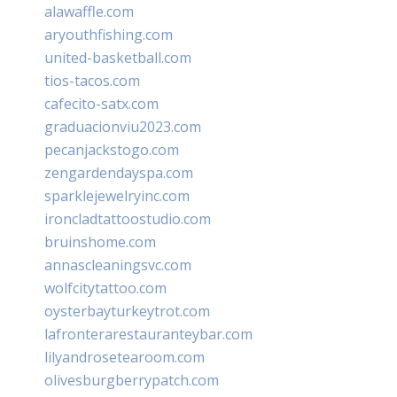
alawaffle.com
aryouthfishing.com
united-basketball.com
tios-tacos.com
cafecito-satx.com
graduacionviu2023.com
pecanjackstogo.com
zengardendayspa.com
sparklejewelryinc.com
ironcladtattoostudio.com
bruinshome.com
annascleaningsvc.com
wolfcitytattoo.com
oysterbayturkeytrot.com
lafronterarestauranteybar.com
lilyandrosetearoom.com
olivesburgberrypatch.com