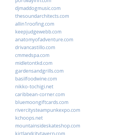
portwayinn.com
djmaddogmusic.com
thesoundarchitects.com
allin1roofing.com
keepjudgewebb.com
anatomyofadventure.com
drivancastillo.com
cmmedspa.com
midletontkd.com
gardensandgrills.com
basilfoodwine.com
nikko-tochigi.net
caribbean-corner.com
bluemoongiftcards.com
rivercitysteampunkexpo.com
kchoops.net
mountainsideskateshop.com
kirtlandcitytavern.com