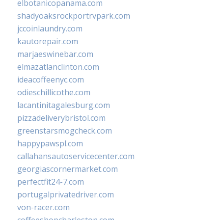
elbotanicopanama.com
shadyoaksrockportrvpark.com
jccoinlaundry.com
kautorepair.com
marjaeswinebar.com
elmazatlanclinton.com
ideacoffeenyc.com
odieschillicothe.com
lacantinitagalesburg.com
pizzadeliverybristol.com
greenstarsmogcheck.com
happypawspl.com
callahansautoservicecenter.com
georgiascornermarket.com
perfectfit24-7.com
portugalprivatedriver.com
von-racer.com