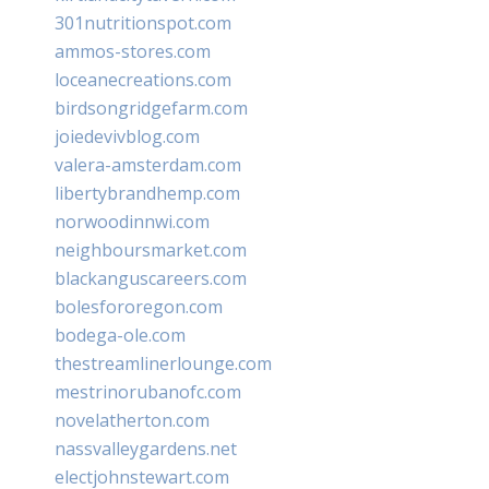
301nutritionspot.com
ammos-stores.com
loceanecreations.com
birdsongridgefarm.com
joiedevivblog.com
valera-amsterdam.com
libertybrandhemp.com
norwoodinnwi.com
neighboursmarket.com
blackanguscareers.com
bolesfororegon.com
bodega-ole.com
thestreamlinerlounge.com
mestrinorubanofc.com
novelatherton.com
nassvalleygardens.net
electjohnstewart.com