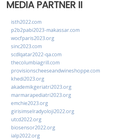
MEDIA PARTNER II
isth2022.com
p2b2pabi2023-makassar.com
wocfparis2023.org
sinc2023.com
scdlqatar2022-qa.com
thecolumbiagrill.com
provisionscheeseandwineshoppe.com
khedi2023.org
akademikgeriatri2023.org
marmarapediatri2023.org
emchie2023.org
girisimselradyoloji2022.org
utcd2022.org
biosensor2022.org
ialp2022.org