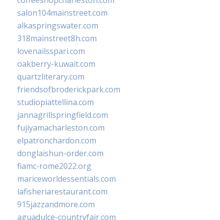
coffeeshopcharleston.com
salon104mainstreet.com
alkaspringswater.com
318mainstreet8h.com
lovenailsspari.com
oakberry-kuwait.com
quartzliterary.com
friendsofbroderickpark.com
studiopiattellina.com
jannagrillspringfield.com
fujiyamacharleston.com
elpatronchardon.com
donglaishun-order.com
fiamc-rome2022.org
mariceworldessentials.com
lafisheriarestaurant.com
915jazzandmore.com
aguadulce-countryfair.com