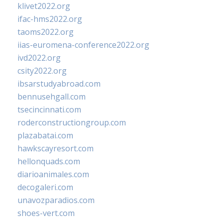
klivet2022.org
ifac-hms2022.org
taoms2022.org
iias-euromena-conference2022.org
ivd2022.org
csity2022.org
ibsarstudyabroad.com
bennusehgall.com
tsecincinnati.com
roderconstructiongroup.com
plazabatai.com
hawkscayresort.com
hellonquads.com
diarioanimales.com
decogaleri.com
unavozparadios.com
shoes-vert.com