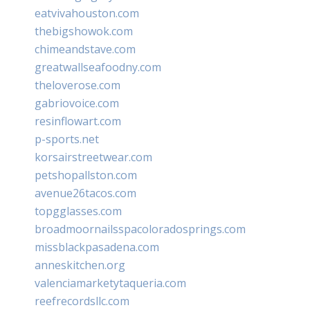
eatvivahouston.com
thebigshowok.com
chimeandstave.com
greatwallseafoodny.com
theloverose.com
gabriovoice.com
resinflowart.com
p-sports.net
korsairstreetwear.com
petshopallston.com
avenue26tacos.com
topgglasses.com
broadmoornailsspacoloradosprings.com
missblackpasadena.com
anneskitchen.org
valenciamarketytaqueria.com
reefrecordsllc.com