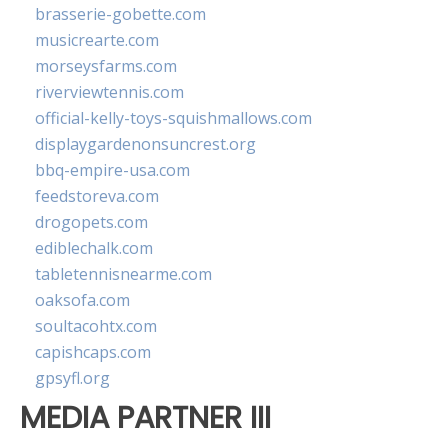
brasserie-gobette.com
musicrearte.com
morseysfarms.com
riverviewtennis.com
official-kelly-toys-squishmallows.com
displaygardenonsuncrest.org
bbq-empire-usa.com
feedstoreva.com
drogopets.com
ediblechalk.com
tabletennisnearme.com
oaksofa.com
soultacohtx.com
capishcaps.com
gpsyfl.org
MEDIA PARTNER III