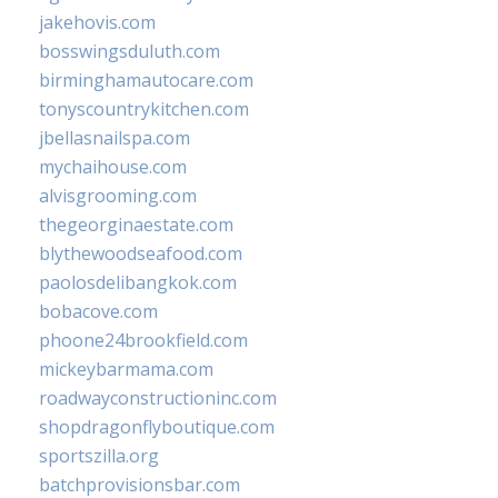
jakehovis.com
bosswingsduluth.com
birminghamautocare.com
tonyscountrykitchen.com
jbellasnailspa.com
mychaihouse.com
alvisgrooming.com
thegeorginaestate.com
blythewoodseafood.com
paolosdelibangkok.com
bobacove.com
phoone24brookfield.com
mickeybarmama.com
roadwayconstructioninc.com
shopdragonflyboutique.com
sportszilla.org
batchprovisionsbar.com