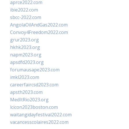
aprce2022.com
ibie2022.com
sbcc-2022.com
AngolaOilAndGas2022.com
Convoy4Freedom2022.com
grur2023.org
hkhk2023.org
napm2023.org
apsdfd2023.org
forumausape2023.com
imkl2023.com
careerfaircsd2023.com
apsth2023.com
MedItRio2023.org
lcicon2023boston.com
waitangidayfestival2022.com
vacancesscolaires2022.com