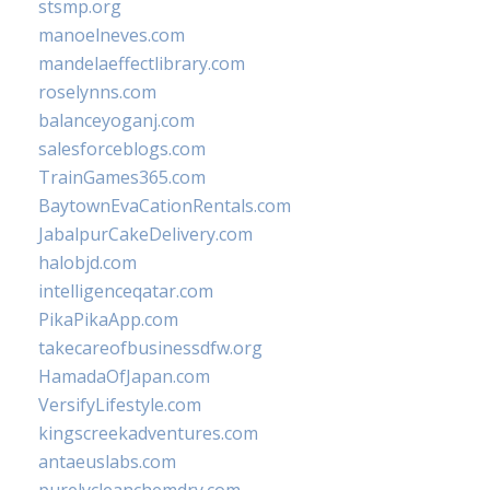
stsmp.org
manoelneves.com
mandelaeffectlibrary.com
roselynns.com
balanceyoganj.com
salesforceblogs.com
TrainGames365.com
BaytownEvaCationRentals.com
JabalpurCakeDelivery.com
halobjd.com
intelligenceqatar.com
PikaPikaApp.com
takecareofbusinessdfw.org
HamadaOfJapan.com
VersifyLifestyle.com
kingscreekadventures.com
antaeuslabs.com