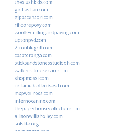
theslushkids.com
giobastian.com
glpascensori.com
rifloorepoxy.com
woolleymillingandpaving.com
uptonpvd.com
2troublegrill.com
casateranga.com
sticksandstonesstudiooh.com
walkers-treeservice.com
shopmossi.com
untamedcollectivesd.com
mxpwellness.com
infernocanine.com
thepaperhousecollection.com
allisonwillisholley.com
solslite.org