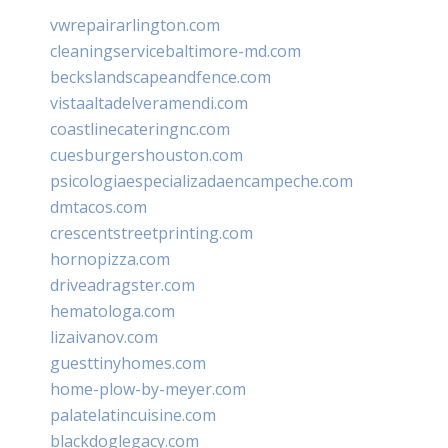
vwrepairarlington.com
cleaningservicebaltimore-md.com
beckslandscapeandfence.com
vistaaltadelveramendi.com
coastlinecateringnc.com
cuesburgershouston.com
psicologiaespecializadaencampeche.com
dmtacos.com
crescentstreetprinting.com
hornopizza.com
driveadragster.com
hematologa.com
lizaivanov.com
guesttinyhomes.com
home-plow-by-meyer.com
palatelatincuisine.com
blackdoglegacy.com