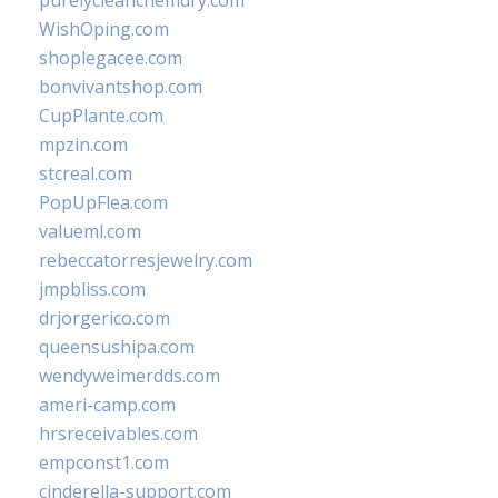
purelycleanchemdry.com
WishOping.com
shoplegacee.com
bonvivantshop.com
CupPlante.com
mpzin.com
stcreal.com
PopUpFlea.com
valueml.com
rebeccatorresjewelry.com
jmpbliss.com
drjorgerico.com
queensushipa.com
wendyweimerdds.com
ameri-camp.com
hrsreceivables.com
empconst1.com
cinderella-support.com