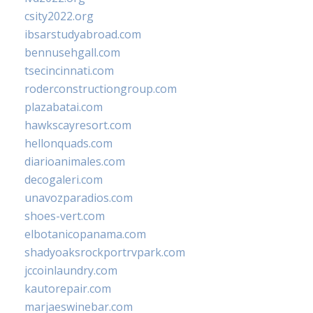
csity2022.org
ibsarstudyabroad.com
bennusehgall.com
tsecincinnati.com
roderconstructiongroup.com
plazabatai.com
hawkscayresort.com
hellonquads.com
diarioanimales.com
decogaleri.com
unavozparadios.com
shoes-vert.com
elbotanicopanama.com
shadyoaksrockportrvpark.com
jccoinlaundry.com
kautorepair.com
marjaeswinebar.com