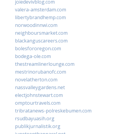
joiedevivblog.com
valera-amsterdam.com
libertybrandhemp.com
norwoodinnwi.com
neighboursmarket.com
blackanguscareers.com
bolesfororegon.com
bodega-ole.com
thestreamlinerlounge.com
mestrinorubanofc.com
novelatherton.com
nassvalleygardens.net
electjohnstewart.com
omptourtravels.com
tribratanews-polreskebumen.com
rsudbayuasih.org
publikjurnalistik.org
juneteenthapparel.net