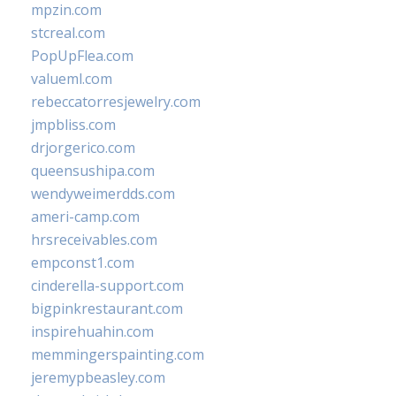
mpzin.com
stcreal.com
PopUpFlea.com
valueml.com
rebeccatorresjewelry.com
jmpbliss.com
drjorgerico.com
queensushipa.com
wendyweimerdds.com
ameri-camp.com
hrsreceivables.com
empconst1.com
cinderella-support.com
bigpinkrestaurant.com
inspirehuahin.com
memmingerspainting.com
jeremypbeasley.com