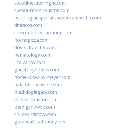
coastlinecateringnc.com
cuesburgershouston.com
psicologiaespecializadaencampeche.com
dmtacos.com
crescentstreetprinting.com
hornopizza.com
driveadragster.com
hematologa.com
lizaivanov.com
guesttinyhomes.com
home-plow-by-meyer.com
palatelatincuisine.com
blackdoglegacy.com
eatvivahouston.com
thebigshowok.com
chimeandstave.com
greatwallseafoodny.com