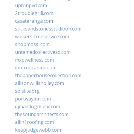
uptonpvd.com
2troublegrill.com
casateranga.com
sticksandstonesstudiooh.com
walkers-treeservice.com
shopmossi.com
untamedcollectivesd.com
mxpwellness.com
infernocanine.com
thepaperhousecollection.com
allisonwillisholley.com
solslite.org
portwayinn.com
djmaddogmusic.com
thesoundarchitects.com
allin1roofing.com
keepjudgewebb.com