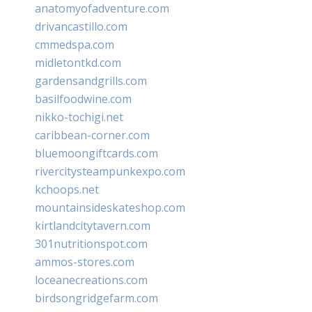
anatomyofadventure.com
drivancastillo.com
cmmedspa.com
midletontkd.com
gardensandgrills.com
basilfoodwine.com
nikko-tochigi.net
caribbean-corner.com
bluemoongiftcards.com
rivercitysteampunkexpo.com
kchoops.net
mountainsideskateshop.com
kirtlandcitytavern.com
301nutritionspot.com
ammos-stores.com
loceanecreations.com
birdsongridgefarm.com