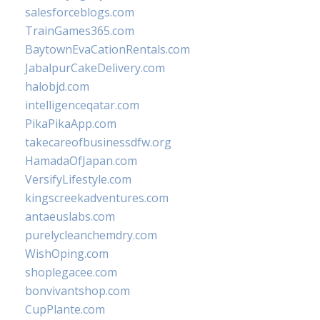
salesforceblogs.com
TrainGames365.com
BaytownEvaCationRentals.com
JabalpurCakeDelivery.com
halobjd.com
intelligenceqatar.com
PikaPikaApp.com
takecareofbusinessdfw.org
HamadaOfJapan.com
VersifyLifestyle.com
kingscreekadventures.com
antaeuslabs.com
purelycleanchemdry.com
WishOping.com
shoplegacee.com
bonvivantshop.com
CupPlante.com