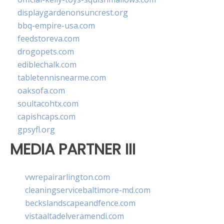
displaygardenonsuncrest.org
bbq-empire-usa.com
feedstoreva.com
drogopets.com
ediblechalk.com
tabletennisnearme.com
oaksofa.com
soultacohtx.com
capishcaps.com
gpsyfl.org
MEDIA PARTNER III
vwrepairarlington.com
cleaningservicebaltimore-md.com
beckslandscapeandfence.com
vistaaltadelveramendi.com