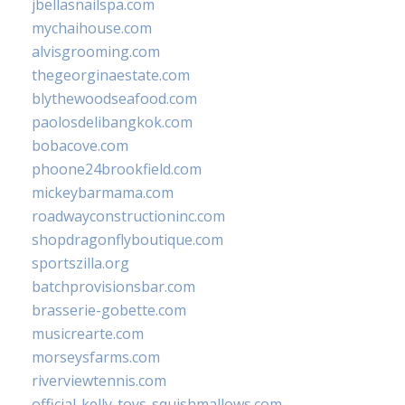
jbellasnailspa.com
mychaihouse.com
alvisgrooming.com
thegeorginaestate.com
blythewoodseafood.com
paolosdelibangkok.com
bobacove.com
phoone24brookfield.com
mickeybarmama.com
roadwayconstructioninc.com
shopdragonflyboutique.com
sportszilla.org
batchprovisionsbar.com
brasserie-gobette.com
musicrearte.com
morseysfarms.com
riverviewtennis.com
official-kelly-toys-squishmallows.com