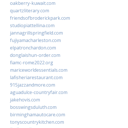
oakberry-kuwait.com
quartzliterary.com
friendsofbroderickpark.com
studiopiattellina.com
jannagrillspringfield.com
fujiyamacharleston.com
elpatronchardon.com
donglaishun-order.com
fiamc-rome2022.org
mariceworldessentials.com
lafisheriarestaurant.com
915jazzandmore.com
aguadulce-countryfair.com
jakehovis.com
bosswingsduluth.com
birminghamautocare.com
tonyscountrykitchen.com