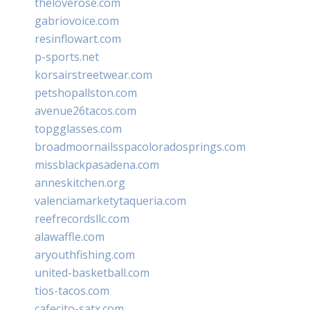
theloverose.com
gabriovoice.com
resinflowart.com
p-sports.net
korsairstreetwear.com
petshopallston.com
avenue26tacos.com
topgglasses.com
broadmoornailsspacoloradosprings.com
missblackpasadena.com
anneskitchen.org
valenciamarketytaqueria.com
reefrecordsllc.com
alawaffle.com
aryouthfishing.com
united-basketball.com
tios-tacos.com
cafecito-satx.com