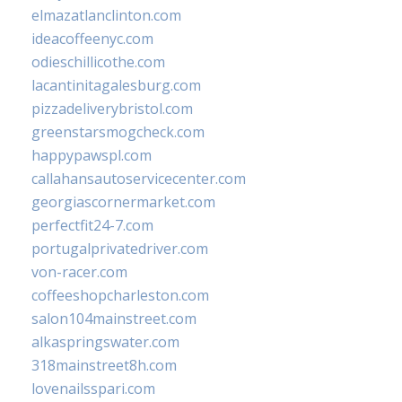
elmazatlanclinton.com
ideacoffeenyc.com
odieschillicothe.com
lacantinitagalesburg.com
pizzadeliverybristol.com
greenstarsmogcheck.com
happypawspl.com
callahansautoservicecenter.com
georgiascornermarket.com
perfectfit24-7.com
portugalprivatedriver.com
von-racer.com
coffeeshopcharleston.com
salon104mainstreet.com
alkaspringswater.com
318mainstreet8h.com
lovenailsspari.com