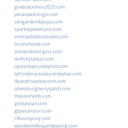
graduacionviu2023.com
pecanjackstogo.com
zengardendayspa.com
sparklejewelryinc.com
ironcladtattoostudio.com
bruinshome.com
annascleaningsvc.com
wolfcitytattoo.com
oysterbayturkeytrot.com
lafronterarestauranteybar.com
lilyandrosetearoom.com
olivesburgberrypatch.com
theslushkids.com
giobastian.com
glpascensori.com
rifloorepoxy.com
woolleymillingandpaving.com