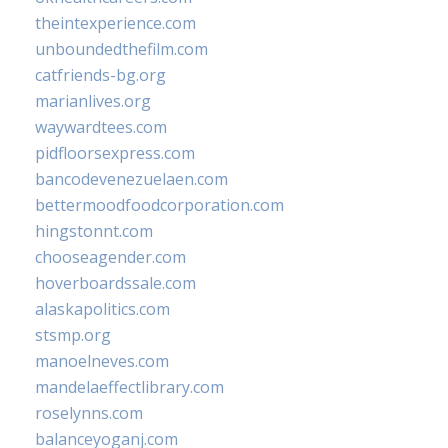
theintexperience.com
unboundedthefilm.com
catfriends-bg.org
marianlives.org
waywardtees.com
pidfloorsexpress.com
bancodevenezuelaen.com
bettermoodfoodcorporation.com
hingstonnt.com
chooseagender.com
hoverboardssale.com
alaskapolitics.com
stsmp.org
manoelneves.com
mandelaeffectlibrary.com
roselynns.com
balanceyoganj.com