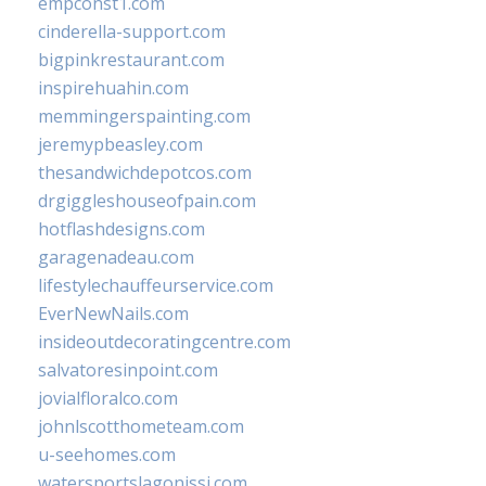
empconst1.com
cinderella-support.com
bigpinkrestaurant.com
inspirehuahin.com
memmingerspainting.com
jeremypbeasley.com
thesandwichdepotcos.com
drgiggleshouseofpain.com
hotflashdesigns.com
garagenadeau.com
lifestylechauffeurservice.com
EverNewNails.com
insideoutdecoratingcentre.com
salvatoresinpoint.com
jovialfloralco.com
johnlscotthometeam.com
u-seehomes.com
watersportslagonissi.com