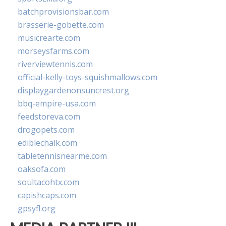
batchprovisionsbar.com
brasserie-gobette.com
musicrearte.com
morseysfarms.com
riverviewtennis.com
official-kelly-toys-squishmallows.com
displaygardenonsuncrest.org
bbq-empire-usa.com
feedstoreva.com
drogopets.com
ediblechalk.com
tabletennisnearme.com
oaksofa.com
soultacohtx.com
capishcaps.com
gpsyfl.org