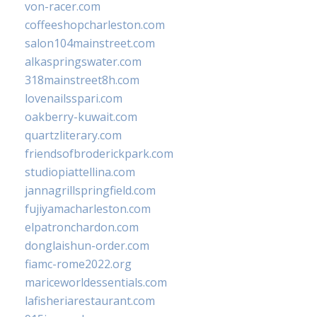
von-racer.com
coffeeshopcharleston.com
salon104mainstreet.com
alkaspringswater.com
318mainstreet8h.com
lovenailsspari.com
oakberry-kuwait.com
quartzliterary.com
friendsofbroderickpark.com
studiopiattellina.com
jannagrillspringfield.com
fujiyamacharleston.com
elpatronchardon.com
donglaishun-order.com
fiamc-rome2022.org
mariceworldessentials.com
lafisheriarestaurant.com