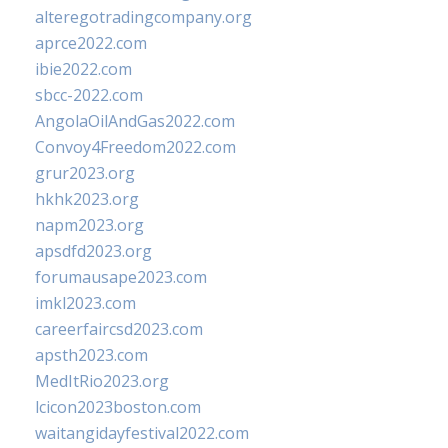
alteregotradingcompany.org
aprce2022.com
ibie2022.com
sbcc-2022.com
AngolaOilAndGas2022.com
Convoy4Freedom2022.com
grur2023.org
hkhk2023.org
napm2023.org
apsdfd2023.org
forumausape2023.com
imkl2023.com
careerfaircsd2023.com
apsth2023.com
MedItRio2023.org
lcicon2023boston.com
waitangidayfestival2022.com