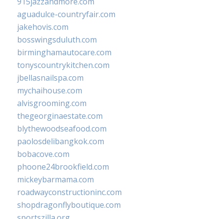
915jazzandmore.com
aguadulce-countryfair.com
jakehovis.com
bosswingsduluth.com
birminghamautocare.com
tonyscountrykitchen.com
jbellasnailspa.com
mychaihouse.com
alvisgrooming.com
thegeorginaestate.com
blythewoodseafood.com
paolosdelibangkok.com
bobacove.com
phoone24brookfield.com
mickeybarmama.com
roadwayconstructioninc.com
shopdragonflyboutique.com
sportszilla.org