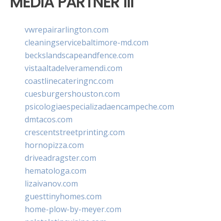
MEDIA PARTNER III
vwrepairarlington.com
cleaningservicebaltimore-md.com
beckslandscapeandfence.com
vistaaltadelveramendi.com
coastlinecateringnc.com
cuesburgershouston.com
psicologiaespecializadaencampeche.com
dmtacos.com
crescentstreetprinting.com
hornopizza.com
driveadragster.com
hematologa.com
lizaivanov.com
guesttinyhomes.com
home-plow-by-meyer.com