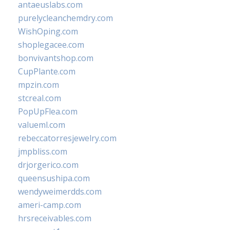
antaeuslabs.com
purelycleanchemdry.com
WishOping.com
shoplegacee.com
bonvivantshop.com
CupPlante.com
mpzin.com
stcreal.com
PopUpFlea.com
valueml.com
rebeccatorresjewelry.com
jmpbliss.com
drjorgerico.com
queensushipa.com
wendyweimerdds.com
ameri-camp.com
hrsreceivables.com