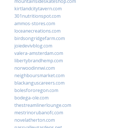
mountainsideskateshop.com
kirtlandcitytavern.com
301nutritionspot.com
ammos-stores.com
loceanecreations.com
birdsongridgefarm.com
joiedevivblog.com
valera-amsterdam.com
libertybrandhemp.com
norwoodinnwi.com
neighboursmarket.com
blackanguscareers.com
bolesfororegon.com
bodega-ole.com
thestreamlinerlounge.com
mestrinorubanofc.com
novelatherton.com
nassvalleygardens.net