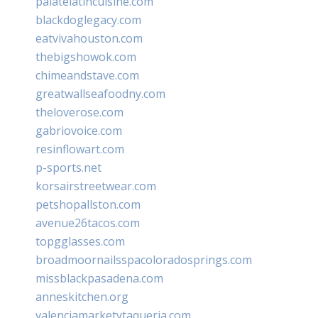
palatelatincuisine.com
blackdoglegacy.com
eatvivahouston.com
thebigshowok.com
chimeandstave.com
greatwallseafoodny.com
theloverose.com
gabriovoice.com
resinflowart.com
p-sports.net
korsairstreetwear.com
petshopallston.com
avenue26tacos.com
topgglasses.com
broadmoornailsspacoloradosprings.com
missblackpasadena.com
anneskitchen.org
valenciamarketytaqueria.com