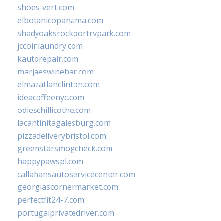
shoes-vert.com
elbotanicopanama.com
shadyoaksrockportrvpark.com
jccoinlaundry.com
kautorepair.com
marjaeswinebar.com
elmazatlanclinton.com
ideacoffeenyc.com
odieschillicothe.com
lacantinitagalesburg.com
pizzadeliverybristol.com
greenstarsmogcheck.com
happypawspl.com
callahansautoservicecenter.com
georgiascornermarket.com
perfectfit24-7.com
portugalprivatedriver.com