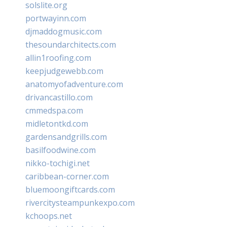
solslite.org
portwayinn.com
djmaddogmusic.com
thesoundarchitects.com
allin1roofing.com
keepjudgewebb.com
anatomyofadventure.com
drivancastillo.com
cmmedspa.com
midletontkd.com
gardensandgrills.com
basilfoodwine.com
nikko-tochigi.net
caribbean-corner.com
bluemoongiftcards.com
rivercitysteampunkexpo.com
kchoops.net