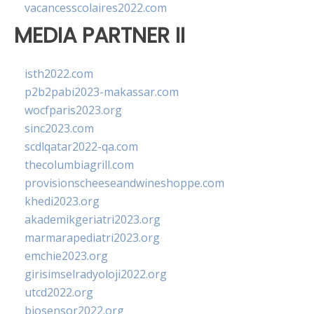
vacancesscolaires2022.com
MEDIA PARTNER II
isth2022.com
p2b2pabi2023-makassar.com
wocfparis2023.org
sinc2023.com
scdlqatar2022-qa.com
thecolumbiagrill.com
provisionscheeseandwineshoppe.com
khedi2023.org
akademikgeriatri2023.org
marmarapediatri2023.org
emchie2023.org
girisimselradyoloji2022.org
utcd2022.org
biosensor2022.org