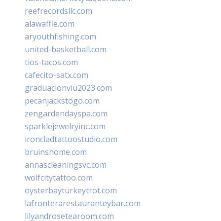
reefrecordsllc.com
alawaffle.com
aryouthfishing.com
united-basketball.com
tios-tacos.com
cafecito-satx.com
graduacionviu2023.com
pecanjackstogo.com
zengardendayspa.com
sparklejewelryinc.com
ironcladtattoostudio.com
bruinshome.com
annascleaningsvc.com
wolfcitytattoo.com
oysterbayturkeytrot.com
lafronterarestauranteybar.com
lilyandrosetearoom.com