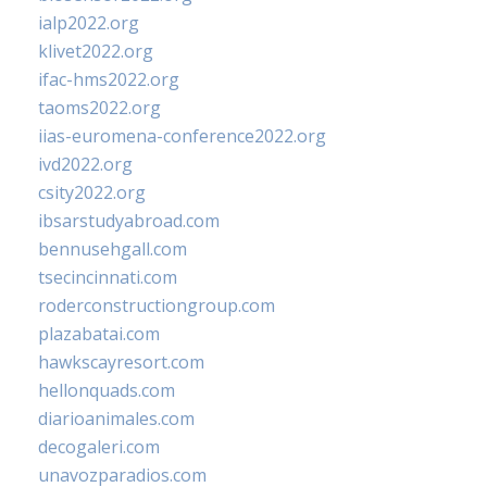
ialp2022.org
klivet2022.org
ifac-hms2022.org
taoms2022.org
iias-euromena-conference2022.org
ivd2022.org
csity2022.org
ibsarstudyabroad.com
bennusehgall.com
tsecincinnati.com
roderconstructiongroup.com
plazabatai.com
hawkscayresort.com
hellonquads.com
diarioanimales.com
decogaleri.com
unavozparadios.com