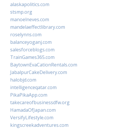
alaskapolitics.com
stsmp.org
manoelneves.com
mandelaeffectlibrary.com
roselynns.com
balanceyoganj.com
salesforceblogs.com
TrainGames365.com
BaytownEvaCationRentals.com
JabalpurCakeDelivery.com
halobjd.com
intelligenceqatar.com
PikaPikaApp.com
takecareofbusinessdfw.org
HamadaOfJapan.com
VersifyLifestyle.com
kingscreekadventures.com