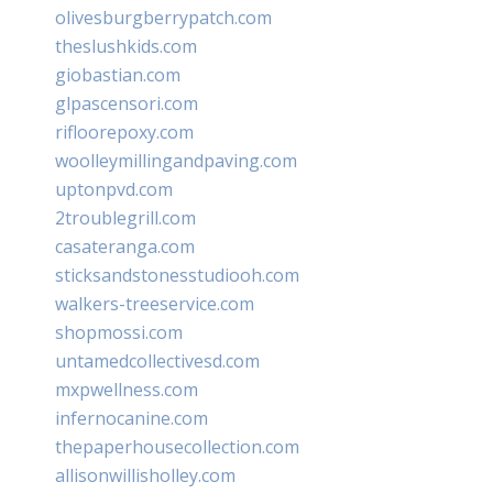
olivesburgberrypatch.com
theslushkids.com
giobastian.com
glpascensori.com
rifloorepoxy.com
woolleymillingandpaving.com
uptonpvd.com
2troublegrill.com
casateranga.com
sticksandstonesstudiooh.com
walkers-treeservice.com
shopmossi.com
untamedcollectivesd.com
mxpwellness.com
infernocanine.com
thepaperhousecollection.com
allisonwillisholley.com