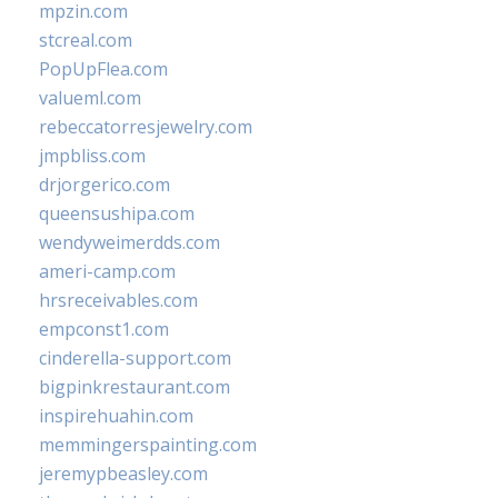
mpzin.com
stcreal.com
PopUpFlea.com
valueml.com
rebeccatorresjewelry.com
jmpbliss.com
drjorgerico.com
queensushipa.com
wendyweimerdds.com
ameri-camp.com
hrsreceivables.com
empconst1.com
cinderella-support.com
bigpinkrestaurant.com
inspirehuahin.com
memmingerspainting.com
jeremypbeasley.com