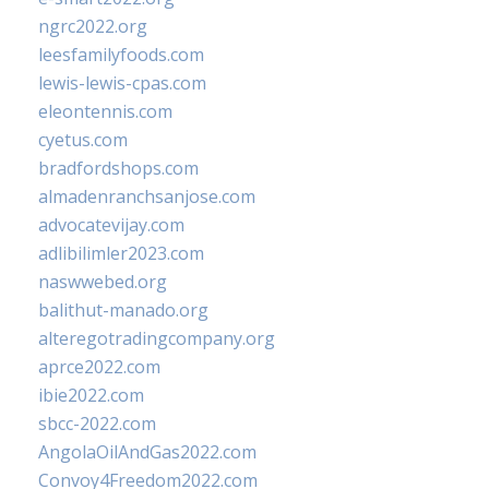
ngrc2022.org
leesfamilyfoods.com
lewis-lewis-cpas.com
eleontennis.com
cyetus.com
bradfordshops.com
almadenranchsanjose.com
advocatevijay.com
adlibilimler2023.com
naswwebed.org
balithut-manado.org
alteregotradingcompany.org
aprce2022.com
ibie2022.com
sbcc-2022.com
AngolaOilAndGas2022.com
Convoy4Freedom2022.com