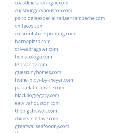
coastlinecateringnc.com
cuesburgershouston.com
psicologiaespecializadaencampeche.com
dmtacos.com
crescentstreetprinting.com
hornopizza.com
driveadragster.com
hematologa.com
lizaivanov.com
guesttinyhomes.com
home-plow-by-meyer.com
palatelatincuisine.com
blackdoglegacy.com
eatvivahouston.com
thebigshowok.com
chimeandstave.com
greatwallseafoodny.com