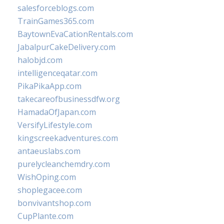
salesforceblogs.com
TrainGames365.com
BaytownEvaCationRentals.com
JabalpurCakeDelivery.com
halobjd.com
intelligenceqatar.com
PikaPikaApp.com
takecareofbusinessdfw.org
HamadaOfJapan.com
VersifyLifestyle.com
kingscreekadventures.com
antaeuslabs.com
purelycleanchemdry.com
WishOping.com
shoplegacee.com
bonvivantshop.com
CupPlante.com