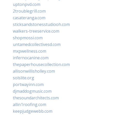
uptonpvd.com
2troublegrill.com
casateranga.com
sticksandstonesstudiooh.com
walkers-treeservice.com
shopmossi.com
untamedcollectivesd.com
mxpwellness.com
infernocanine.com
thepaperhousecollection.com
allisonwillisholley.com
solslite.org
portwayinn.com
djmaddogmusic.com
thesoundarchitects.com
allin1roofing.com
keepjudgewebb.com