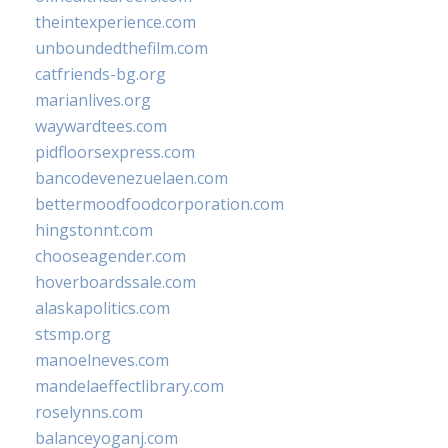
theintexperience.com
unboundedthefilm.com
catfriends-bg.org
marianlives.org
waywardtees.com
pidfloorsexpress.com
bancodevenezuelaen.com
bettermoodfoodcorporation.com
hingstonnt.com
chooseagender.com
hoverboardssale.com
alaskapolitics.com
stsmp.org
manoelneves.com
mandelaeffectlibrary.com
roselynns.com
balanceyoganj.com