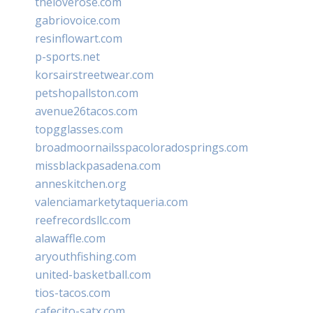
theloverose.com
gabriovoice.com
resinflowart.com
p-sports.net
korsairstreetwear.com
petshopallston.com
avenue26tacos.com
topgglasses.com
broadmoornailsspacoloradosprings.com
missblackpasadena.com
anneskitchen.org
valenciamarketytaqueria.com
reefrecordsllc.com
alawaffle.com
aryouthfishing.com
united-basketball.com
tios-tacos.com
cafecito-satx.com