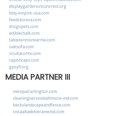
displaygardenonsuncrest.org
bbq-empire-usa.com
feedstoreva.com
drogopets.com
ediblechalk.com
tabletennisnearme.com
oaksofa.com
soultacohtx.com
capishcaps.com
gpsyfl.org
MEDIA PARTNER III
vwrepairarlington.com
cleaningservicebaltimore-md.com
beckslandscapeandfence.com
vistaaltadelveramendi.com