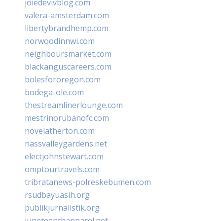
joiedevivblog.com
valera-amsterdam.com
libertybrandhemp.com
norwoodinnwi.com
neighboursmarket.com
blackanguscareers.com
bolesfororegon.com
bodega-ole.com
thestreamlinerlounge.com
mestrinorubanofc.com
novelatherton.com
nassvalleygardens.net
electjohnstewart.com
omptourtravels.com
tribratanews-polreskebumen.com
rsudbayuasih.org
publikjurnalistik.org
juneteenthapparel.net