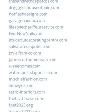
thesandwichdepotcos.com
drgiggleshouseofpain.com
hotflashdesigns.com
garagenadeau.com
lifestylechauffeurservice.com
EverNewNails.com
insideoutdecoratingcentre.com
salvatoresinpoint.com
jovialfloralco.com
johnlscotthometeam.com
u-seehomes.com
watersportslagonissi.com
mischieffashion.com
eduwyre.com
retro-interiors.com
theblvd-boise.com
fpet2023.org
e-smart2022.org