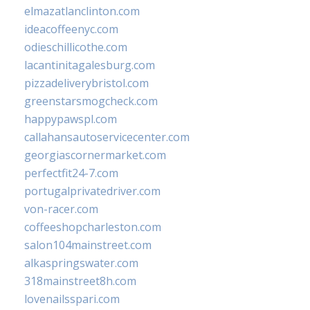
elmazatlanclinton.com
ideacoffeenyc.com
odieschillicothe.com
lacantinitagalesburg.com
pizzadeliverybristol.com
greenstarsmogcheck.com
happypawspl.com
callahansautoservicecenter.com
georgiascornermarket.com
perfectfit24-7.com
portugalprivatedriver.com
von-racer.com
coffeeshopcharleston.com
salon104mainstreet.com
alkaspringswater.com
318mainstreet8h.com
lovenailsspari.com