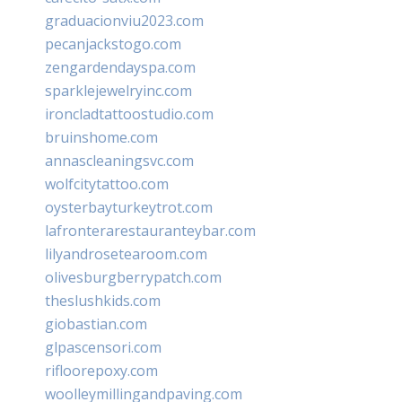
graduacionviu2023.com
pecanjackstogo.com
zengardendayspa.com
sparklejewelryinc.com
ironcladtattoostudio.com
bruinshome.com
annascleaningsvc.com
wolfcitytattoo.com
oysterbayturkeytrot.com
lafronterarestauranteybar.com
lilyandrosetearoom.com
olivesburgberrypatch.com
theslushkids.com
giobastian.com
glpascensori.com
rifloorepoxy.com
woolleymillingandpaving.com