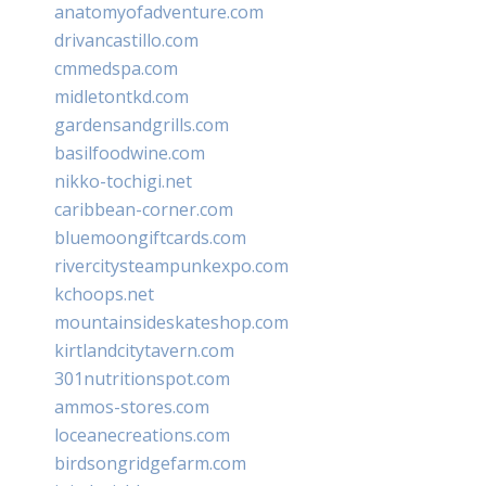
anatomyofadventure.com
drivancastillo.com
cmmedspa.com
midletontkd.com
gardensandgrills.com
basilfoodwine.com
nikko-tochigi.net
caribbean-corner.com
bluemoongiftcards.com
rivercitysteampunkexpo.com
kchoops.net
mountainsideskateshop.com
kirtlandcitytavern.com
301nutritionspot.com
ammos-stores.com
loceanecreations.com
birdsongridgefarm.com