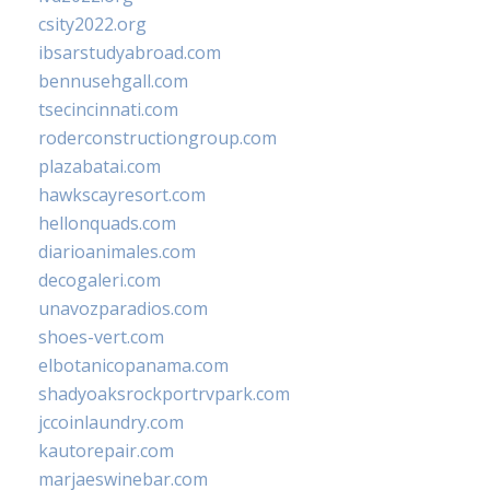
csity2022.org
ibsarstudyabroad.com
bennusehgall.com
tsecincinnati.com
roderconstructiongroup.com
plazabatai.com
hawkscayresort.com
hellonquads.com
diarioanimales.com
decogaleri.com
unavozparadios.com
shoes-vert.com
elbotanicopanama.com
shadyoaksrockportrvpark.com
jccoinlaundry.com
kautorepair.com
marjaeswinebar.com