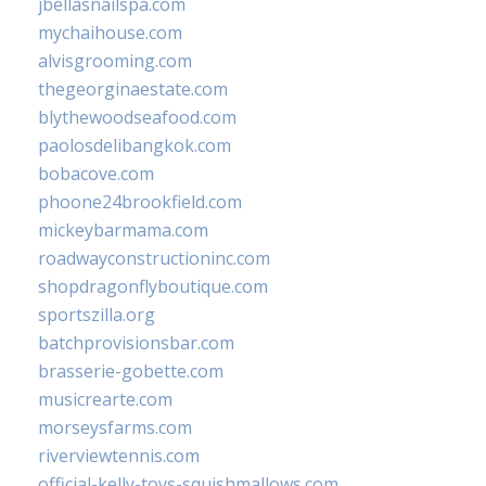
jbellasnailspa.com
mychaihouse.com
alvisgrooming.com
thegeorginaestate.com
blythewoodseafood.com
paolosdelibangkok.com
bobacove.com
phoone24brookfield.com
mickeybarmama.com
roadwayconstructioninc.com
shopdragonflyboutique.com
sportszilla.org
batchprovisionsbar.com
brasserie-gobette.com
musicrearte.com
morseysfarms.com
riverviewtennis.com
official-kelly-toys-squishmallows.com