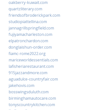
oakberry-kuwait.com
quartzliterary.com
friendsofbroderickpark.com
studiopiattellina.com
jannagrillspringfield.com
fujiyamacharleston.com
elpatronchardon.com
donglaishun-order.com
fiamc-rome2022.org
mariceworldessentials.com
lafisheriarestaurant.com
915jazzandmore.com
aguadulce-countryfair.com
jakehovis.com
bosswingsduluth.com
birminghamautocare.com
tonyscountrykitchen.com