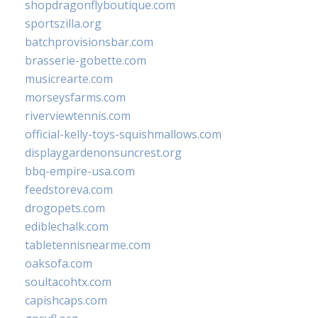
shopdragonflyboutique.com
sportszilla.org
batchprovisionsbar.com
brasserie-gobette.com
musicrearte.com
morseysfarms.com
riverviewtennis.com
official-kelly-toys-squishmallows.com
displaygardenonsuncrest.org
bbq-empire-usa.com
feedstoreva.com
drogopets.com
ediblechalk.com
tabletennisnearme.com
oaksofa.com
soultacohtx.com
capishcaps.com