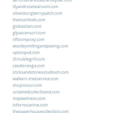
lilyandrosetearoom.com
olivesburgberrypatch.com
theslushkids.com
giobastian.com
glpascensori.com
rifloorepoxy.com
woolleymillingandpaving.com
uptonpvd.com
2troublegrill.com
casateranga.com
sticksandstonesstudiooh.com
walkers-treeservice.com
shopmossi.com
untamedcollectivesd.com
mxpwellness.com
infernocanine.com
thepaperhousecollection.com