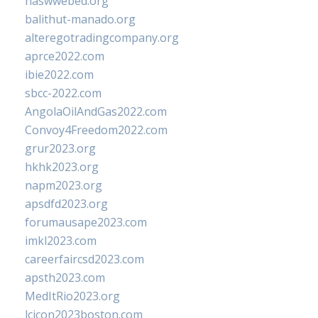
naswwebed.org
balithut-manado.org
alteregotradingcompany.org
aprce2022.com
ibie2022.com
sbcc-2022.com
AngolaOilAndGas2022.com
Convoy4Freedom2022.com
grur2023.org
hkhk2023.org
napm2023.org
apsdfd2023.org
forumausape2023.com
imkl2023.com
careerfaircsd2023.com
apsth2023.com
MedItRio2023.org
lcicon2023boston.com