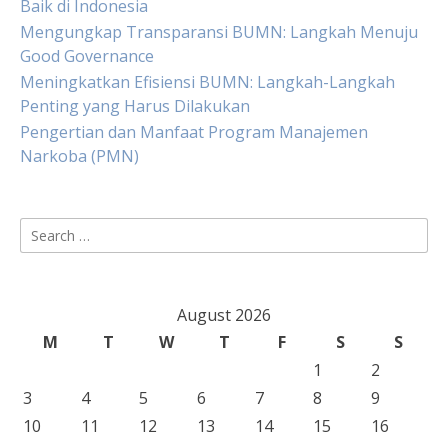
Baik di Indonesia
Mengungkap Transparansi BUMN: Langkah Menuju
Good Governance
Meningkatkan Efisiensi BUMN: Langkah-Langkah
Penting yang Harus Dilakukan
Pengertian dan Manfaat Program Manajemen
Narkoba (PMN)
Search
for:
August 2026
M
T
W
T
F
S
S
1
2
3
4
5
6
7
8
9
10
11
12
13
14
15
16