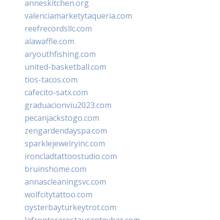
anneskitchen.org
valenciamarketytaqueria.com
reefrecordsllc.com
alawaffle.com
aryouthfishing.com
united-basketball.com
tios-tacos.com
cafecito-satx.com
graduacionviu2023.com
pecanjackstogo.com
zengardendayspa.com
sparklejewelryinc.com
ironcladtattoostudio.com
bruinshome.com
annascleaningsvc.com
wolfcitytattoo.com
oysterbayturkeytrot.com
lafronterarestauranteybar.com