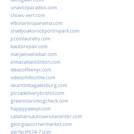
unavozparadios.com
shoes-vert.com
elbotanicopanama.com
shadyoaksrockportrvpark.com
jccoinlaundry.com
kautorepair.com
marjaeswinebar.com
elmazatlanclinton.com
ideacoffeenyc.com
odieschillicothe.com
lacantinitagalesburg.com
pizzadeliverybristol.com
greenstarsmogcheck.com
happypawspl.com
callahansautoservicecenter.com
georgiascornermarket.com
perfectfit24-7.com