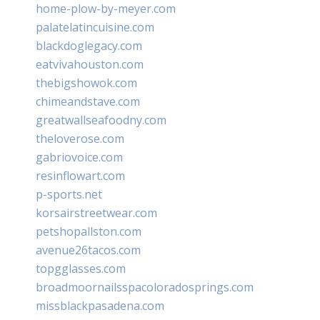
home-plow-by-meyer.com
palatelatincuisine.com
blackdoglegacy.com
eatvivahouston.com
thebigshowok.com
chimeandstave.com
greatwallseafoodny.com
theloverose.com
gabriovoice.com
resinflowart.com
p-sports.net
korsairstreetwear.com
petshopallston.com
avenue26tacos.com
topgglasses.com
broadmoornailsspacoloradosprings.com
missblackpasadena.com