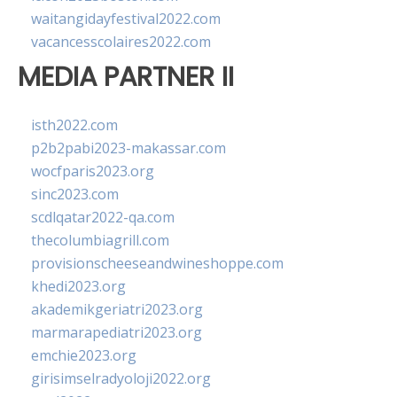
waitangidayfestival2022.com
vacancesscolaires2022.com
MEDIA PARTNER II
isth2022.com
p2b2pabi2023-makassar.com
wocfparis2023.org
sinc2023.com
scdlqatar2022-qa.com
thecolumbiagrill.com
provisionscheeseandwineshoppe.com
khedi2023.org
akademikgeriatri2023.org
marmarapediatri2023.org
emchie2023.org
girisimselradyoloji2022.org