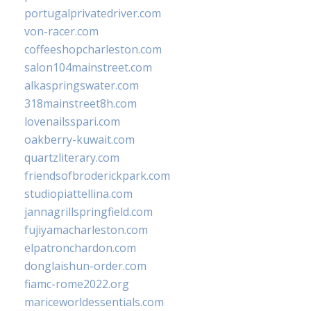
portugalprivatedriver.com
von-racer.com
coffeeshopcharleston.com
salon104mainstreet.com
alkaspringswater.com
318mainstreet8h.com
lovenailsspari.com
oakberry-kuwait.com
quartzliterary.com
friendsofbroderickpark.com
studiopiattellina.com
jannagrillspringfield.com
fujiyamacharleston.com
elpatronchardon.com
donglaishun-order.com
fiamc-rome2022.org
mariceworldessentials.com