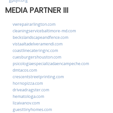
gpsyfl.org
MEDIA PARTNER III
vwrepairarlington.com
cleaningservicebaltimore-md.com
beckslandscapeandfence.com
vistaaltadelveramendi.com
coastlinecateringnc.com
cuesburgershouston.com
psicologiaespecializadaencampeche.com
dmtacos.com
crescentstreetprinting.com
hornopizza.com
driveadragster.com
hematologa.com
lizaivanov.com
guesttinyhomes.com