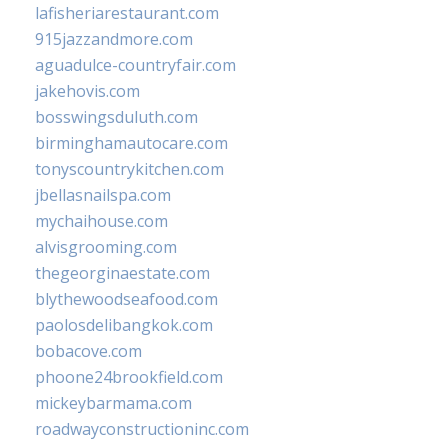
lafisheriarestaurant.com
915jazzandmore.com
aguadulce-countryfair.com
jakehovis.com
bosswingsduluth.com
birminghamautocare.com
tonyscountrykitchen.com
jbellasnailspa.com
mychaihouse.com
alvisgrooming.com
thegeorginaestate.com
blythewoodseafood.com
paolosdelibangkok.com
bobacove.com
phoone24brookfield.com
mickeybarmama.com
roadwayconstructioninc.com