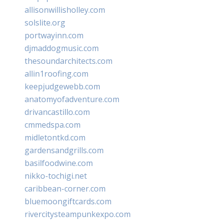
allisonwillisholley.com
solslite.org
portwayinn.com
djmaddogmusic.com
thesoundarchitects.com
allin1roofing.com
keepjudgewebb.com
anatomyofadventure.com
drivancastillo.com
cmmedspa.com
midletontkd.com
gardensandgrills.com
basilfoodwine.com
nikko-tochigi.net
caribbean-corner.com
bluemoongiftcards.com
rivercitysteampunkexpo.com