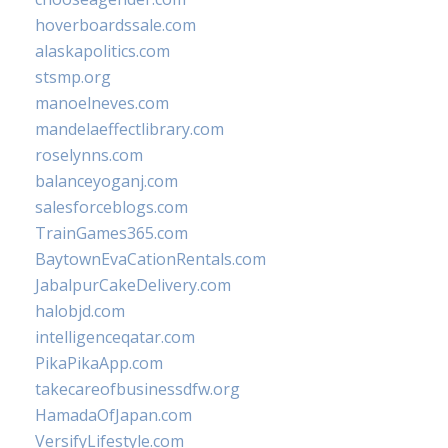
hoverboardssale.com
alaskapolitics.com
stsmp.org
manoelneves.com
mandelaeffectlibrary.com
roselynns.com
balanceyoganj.com
salesforceblogs.com
TrainGames365.com
BaytownEvaCationRentals.com
JabalpurCakeDelivery.com
halobjd.com
intelligenceqatar.com
PikaPikaApp.com
takecareofbusinessdfw.org
HamadaOfJapan.com
VersifyLifestyle.com