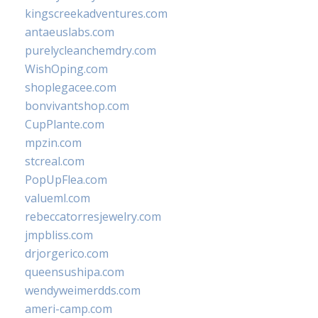
kingscreekadventures.com
antaeuslabs.com
purelycleanchemdry.com
WishOping.com
shoplegacee.com
bonvivantshop.com
CupPlante.com
mpzin.com
stcreal.com
PopUpFlea.com
valueml.com
rebeccatorresjewelry.com
jmpbliss.com
drjorgerico.com
queensushipa.com
wendyweimerdds.com
ameri-camp.com