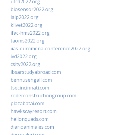
utcd2022.org
biosensor2022.org
ialp2022.org
klivet2022.org
ifac-hms2022.org
taoms2022.org
iias-euromena-conference2022.org
ivd2022.org
csity2022.org
ibsarstudyabroad.com
bennusehgall.com
tsecincinnati.com
roderconstructiongroup.com
plazabatai.com
hawkscayresort.com
hellonquads.com
diarioanimales.com
decogaleri.com