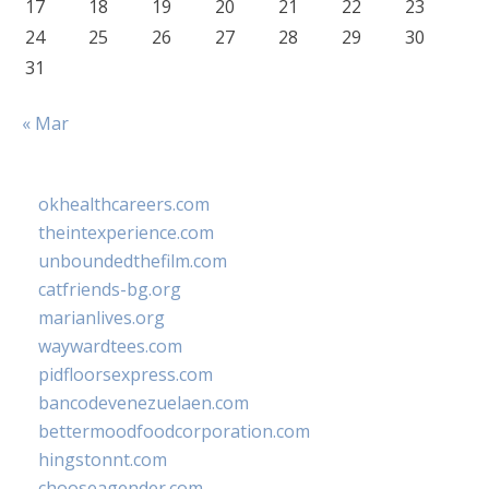
17
18
19
20
21
22
23
24
25
26
27
28
29
30
31
« Mar
okhealthcareers.com
theintexperience.com
unboundedthefilm.com
catfriends-bg.org
marianlives.org
waywardtees.com
pidfloorsexpress.com
bancodevenezuelaen.com
bettermoodfoodcorporation.com
hingstonnt.com
chooseagender.com