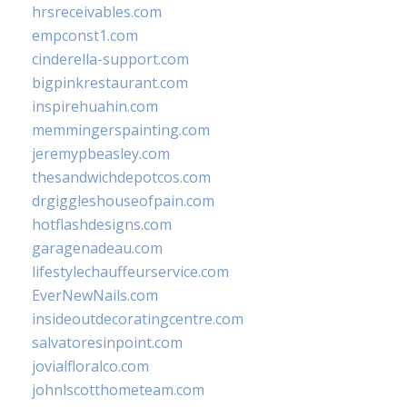
hrsreceivables.com
empconst1.com
cinderella-support.com
bigpinkrestaurant.com
inspirehuahin.com
memmingerspainting.com
jeremypbeasley.com
thesandwichdepotcos.com
drgiggleshouseofpain.com
hotflashdesigns.com
garagenadeau.com
lifestylechauffeurservice.com
EverNewNails.com
insideoutdecoratingcentre.com
salvatoresinpoint.com
jovialfloralco.com
johnlscotthometeam.com