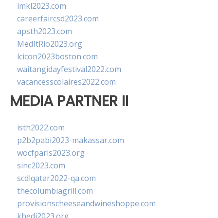
imkl2023.com
careerfaircsd2023.com
apsth2023.com
MedItRio2023.org
lcicon2023boston.com
waitangidayfestival2022.com
vacancesscolaires2022.com
MEDIA PARTNER II
isth2022.com
p2b2pabi2023-makassar.com
wocfparis2023.org
sinc2023.com
scdlqatar2022-qa.com
thecolumbiagrill.com
provisionscheeseandwineshoppe.com
khedi2023.org