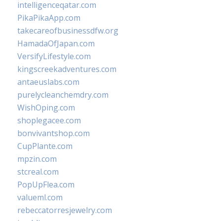
intelligenceqatar.com
PikaPikaApp.com
takecareofbusinessdfw.org
HamadaOfJapan.com
VersifyLifestyle.com
kingscreekadventures.com
antaeuslabs.com
purelycleanchemdry.com
WishOping.com
shoplegacee.com
bonvivantshop.com
CupPlante.com
mpzin.com
stcreal.com
PopUpFlea.com
valueml.com
rebeccatorresjewelry.com