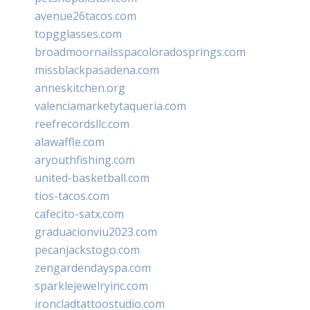
avenue26tacos.com
topgglasses.com
broadmoornailsspacoloradosprings.com
missblackpasadena.com
anneskitchen.org
valenciamarketytaqueria.com
reefrecordsllc.com
alawaffle.com
aryouthfishing.com
united-basketball.com
tios-tacos.com
cafecito-satx.com
graduacionviu2023.com
pecanjackstogo.com
zengardendayspa.com
sparklejewelryinc.com
ironcladtattoostudio.com