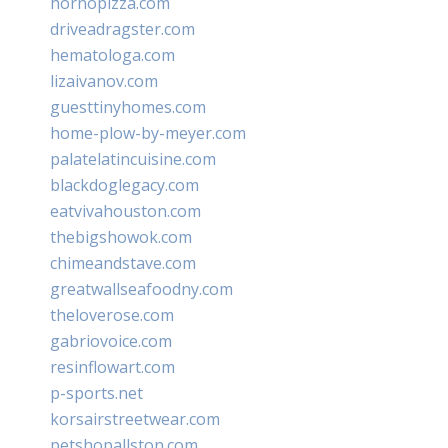
hornopizza.com
driveadragster.com
hematologa.com
lizaivanov.com
guesttinyhomes.com
home-plow-by-meyer.com
palatelatincuisine.com
blackdoglegacy.com
eatvivahouston.com
thebigshowok.com
chimeandstave.com
greatwallseafoodny.com
theloverose.com
gabriovoice.com
resinflowart.com
p-sports.net
korsairstreetwear.com
petshopallston.com