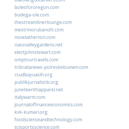
bolesfororegon.com
bodega-ole.com
thestreamlinerlounge.com
mestrinorubanofc.com
novelatherton.com
nassvalleygardens.net
electjohnstewart.com
omptourtravels.com
tribratanews-polreskebumen.com
rsudbayuasih.org
publikjurnalistik.org
juneteenthapparel.net
italywarm.com
journaloffinanceeconomics.com
kvk-kumari.org
foodscienceandtechnology.com
scisportsscience.com