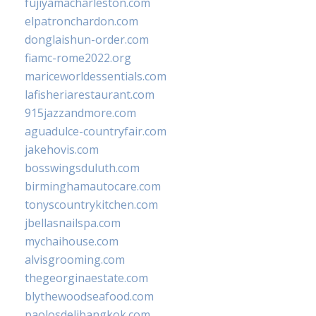
fujiyamacharleston.com
elpatronchardon.com
donglaishun-order.com
fiamc-rome2022.org
mariceworldessentials.com
lafisheriarestaurant.com
915jazzandmore.com
aguadulce-countryfair.com
jakehovis.com
bosswingsduluth.com
birminghamautocare.com
tonyscountrykitchen.com
jbellasnailspa.com
mychaihouse.com
alvisgrooming.com
thegeorginaestate.com
blythewoodseafood.com
paolosdelibangkok.com