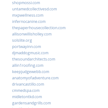
shopmossi.com
untamedcollectivesd.com
mxpwellness.com
infernocanine.com
thepaperhousecollection.com
allisonwillisholley.com
solslite.org
portwayinn.com
djmaddogmusic.com
thesoundarchitects.com
allin1roofing.com
keepjudgewebb.com
anatomyofadventure.com
drivancastillo.com
cmmedspa.com
midletontkd.com
gardensandgrills.com