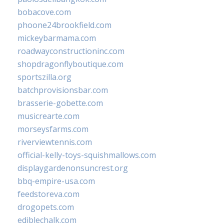
bobacove.com
phoone24brookfield.com
mickeybarmama.com
roadwayconstructioninc.com
shopdragonflyboutique.com
sportszilla.org
batchprovisionsbar.com
brasserie-gobette.com
musicrearte.com
morseysfarms.com
riverviewtennis.com
official-kelly-toys-squishmallows.com
displaygardenonsuncrest.org
bbq-empire-usa.com
feedstoreva.com
drogopets.com
ediblechalk.com