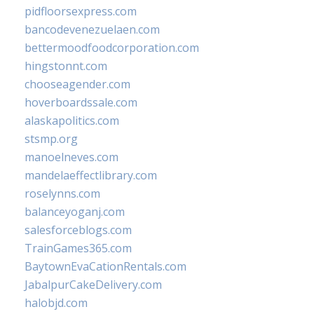
pidfloorsexpress.com
bancodevenezuelaen.com
bettermoodfoodcorporation.com
hingstonnt.com
chooseagender.com
hoverboardssale.com
alaskapolitics.com
stsmp.org
manoelneves.com
mandelaeffectlibrary.com
roselynns.com
balanceyoganj.com
salesforceblogs.com
TrainGames365.com
BaytownEvaCationRentals.com
JabalpurCakeDelivery.com
halobjd.com