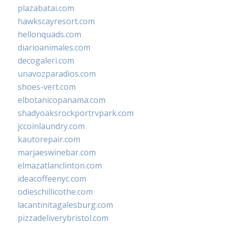
plazabatai.com
hawkscayresort.com
hellonquads.com
diarioanimales.com
decogaleri.com
unavozparadios.com
shoes-vert.com
elbotanicopanama.com
shadyoaksrockportrvpark.com
jccoinlaundry.com
kautorepair.com
marjaeswinebar.com
elmazatlanclinton.com
ideacoffeenyc.com
odieschillicothe.com
lacantinitagalesburg.com
pizzadeliverybristol.com