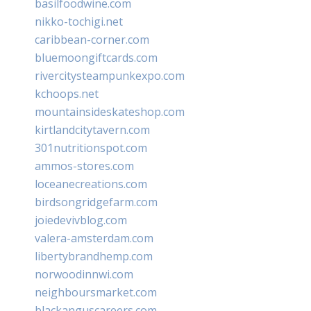
basilfoodwine.com
nikko-tochigi.net
caribbean-corner.com
bluemoongiftcards.com
rivercitysteampunkexpo.com
kchoops.net
mountainsideskateshop.com
kirtlandcitytavern.com
301nutritionspot.com
ammos-stores.com
loceanecreations.com
birdsongridgefarm.com
joiedevivblog.com
valera-amsterdam.com
libertybrandhemp.com
norwoodinnwi.com
neighboursmarket.com
blackanguscareers.com