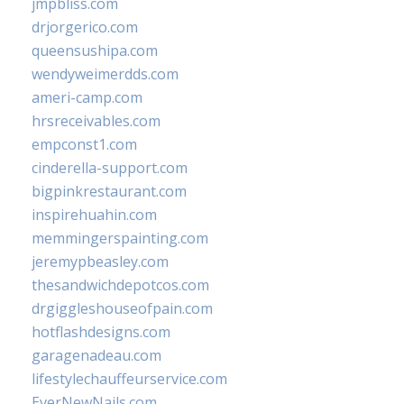
jmpbliss.com
drjorgerico.com
queensushipa.com
wendyweimerdds.com
ameri-camp.com
hrsreceivables.com
empconst1.com
cinderella-support.com
bigpinkrestaurant.com
inspirehuahin.com
memmingerspainting.com
jeremypbeasley.com
thesandwichdepotcos.com
drgiggleshouseofpain.com
hotflashdesigns.com
garagenadeau.com
lifestylechauffeurservice.com
EverNewNails.com