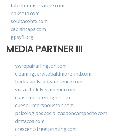
tabletennisnearme.com
oaksofa.com
soultacohtx.com
capishcaps.com
gpsyfl.org
MEDIA PARTNER III
vwrepairarlington.com
cleaningservicebaltimore-md.com
beckslandscapeandfence.com
vistaaltadelveramendi.com
coastlinecateringnc.com
cuesburgershouston.com
psicologiaespecializadaencampeche.com
dmtacos.com
crescentstreetprinting.com