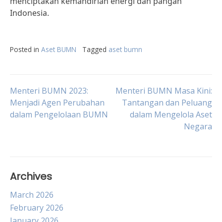
menciptakan kemandirian energi dan pangan
Indonesia.
Posted in
Aset BUMN
Tagged
aset bumn
Post
Menteri BUMN 2023:
Menteri BUMN Masa Kini:
Menjadi Agen Perubahan
Tantangan dan Peluang
dalam Pengelolaan BUMN
dalam Mengelola Aset
navigation
Negara
Archives
March 2026
February 2026
January 2026