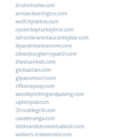
bruinshome.com
annascleaningsvc.com
wolfcitytattoo.com
oysterbayturkeytrot.com
lafronterarestauranteybar.com
lilyandrosetearoom.com
olivesburgberrypatch.com
theslushkids.com
giobastian.com
glpascensori.com
rifloorepoxy.com
woolleymillingandpaving.com
uptonpvd.com
2troublegrill.com
casateranga.com
sticksandstonesstudiooh.com
walkers-treeservice.com