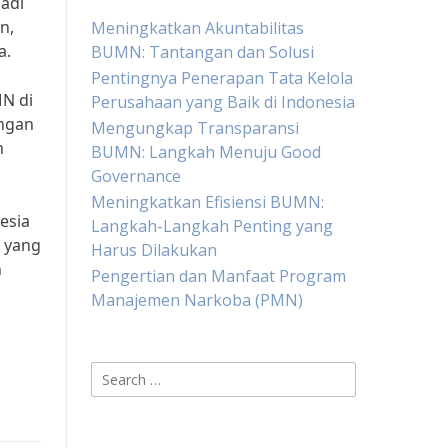
jadi
n,
Meningkatkan Akuntabilitas
a.
BUMN: Tantangan dan Solusi
Pentingnya Penerapan Tata Kelola
MN di
Perusahaan yang Baik di Indonesia
angan
Mengungkap Transparansi
m
BUMN: Langkah Menuju Good
Governance
Meningkatkan Efisiensi BUMN:
esia
Langkah-Langkah Penting yang
s yang
Harus Dilakukan
n
Pengertian dan Manfaat Program
Manajemen Narkoba (PMN)
Search
for: