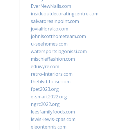
EverNewNails.com
insideoutdecoratingcentre.com
salvatoresinpoint.com
jovialfloralco.com
johnlscotthometeam.com
u-seehomes.com
watersportslagonissi.com
mischieffashion.com
eduwyre.com
retro-interiors.com
theblvd-boise.com
fpet2023.org
e-smart2022.org
ngrc2022.org
leesfamilyfoods.com
lewis-lewis-cpas.com
eleontennis.com