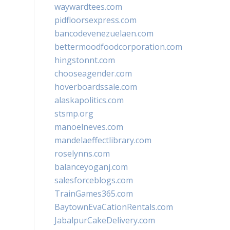
waywardtees.com
pidfloorsexpress.com
bancodevenezuelaen.com
bettermoodfoodcorporation.com
hingstonnt.com
chooseagender.com
hoverboardssale.com
alaskapolitics.com
stsmp.org
manoelneves.com
mandelaeffectlibrary.com
roselynns.com
balanceyoganj.com
salesforceblogs.com
TrainGames365.com
BaytownEvaCationRentals.com
JabalpurCakeDelivery.com