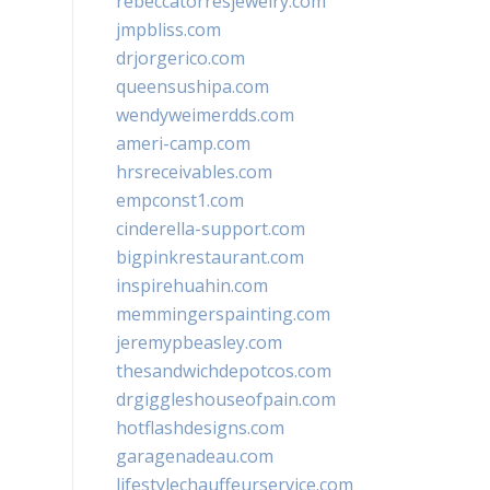
rebeccatorresjewelry.com
jmpbliss.com
drjorgerico.com
queensushipa.com
wendyweimerdds.com
ameri-camp.com
hrsreceivables.com
empconst1.com
cinderella-support.com
bigpinkrestaurant.com
inspirehuahin.com
memmingerspainting.com
jeremypbeasley.com
thesandwichdepotcos.com
drgiggleshouseofpain.com
hotflashdesigns.com
garagenadeau.com
lifestylechauffeurservice.com