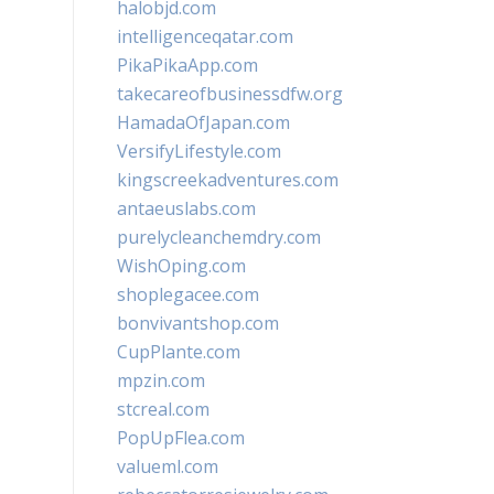
halobjd.com
intelligenceqatar.com
PikaPikaApp.com
takecareofbusinessdfw.org
HamadaOfJapan.com
VersifyLifestyle.com
kingscreekadventures.com
antaeuslabs.com
purelycleanchemdry.com
WishOping.com
shoplegacee.com
bonvivantshop.com
CupPlante.com
mpzin.com
stcreal.com
PopUpFlea.com
valueml.com