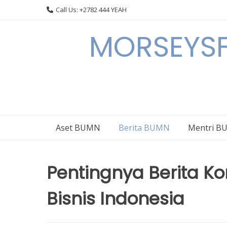
Skip
Call Us: +2782 444 YEAH
to
content
MORSEYSF
Aset BUMN
Berita BUMN
Mentri 
Pentingnya Berita K
Bisnis Indonesia