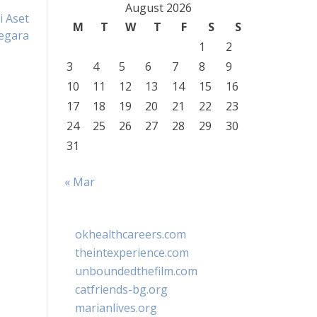
August 2026
 Aset
M
T
W
T
F
S
S
egara
1
2
3
4
5
6
7
8
9
10
11
12
13
14
15
16
17
18
19
20
21
22
23
24
25
26
27
28
29
30
31
« Mar
okhealthcareers.com
theintexperience.com
unboundedthefilm.com
catfriends-bg.org
marianlives.org