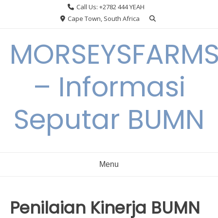
Skip
Call Us: +2782 444 YEAH
to
Cape Town, South Africa
content
MORSEYSFARM
– Informasi
Seputar BUMN
Menu
Penilaian Kinerja BUMN