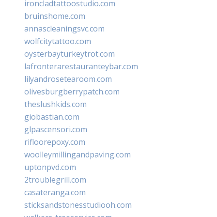
ironcladtattoostudio.com
bruinshome.com
annascleaningsvc.com
wolfcitytattoo.com
oysterbayturkeytrot.com
lafronterarestauranteybar.com
lilyandrosetearoom.com
olivesburgberrypatch.com
theslushkids.com
giobastian.com
glpascensori.com
rifloorepoxy.com
woolleymillingandpaving.com
uptonpvd.com
2troublegrill.com
casateranga.com
sticksandstonesstudiooh.com