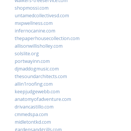
walkers-treeservice.com
shopmossi.com
untamedcollectivesd.com
mxpwellness.com
infernocanine.com
thepaperhousecollection.com
allisonwillisholley.com
solslite.org
portwayinn.com
djmaddogmusic.com
thesoundarchitects.com
allin1roofing.com
keepjudgewebb.com
anatomyofadventure.com
drivancastillo.com
cmmedspa.com
midletontkd.com
gardensandgrills.com