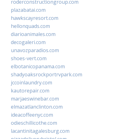
roderconstructiongroup.com
plazabatai.com
hawkscayresort.com
hellonquads.com
diarioanimales.com
decogaleri.com
unavozparadios.com
shoes-vert.com
elbotanicopanama.com
shadyoaksrockportrvpark.com
jccoinlaundry.com
kautorepair.com
marjaeswinebar.com
elmazatlanclinton.com
ideacoffeenyc.com
odieschillicothe.com
lacantinitagalesburg.com