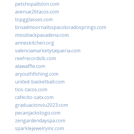
petshopallston.com
avenue26tacos.com
topgglasses.com
broadmoornailsspacoloradosprings.com
missblackpasadena.com
anneskitchen.org
valenciamarketytaqueria.com
reefrecordsllc.com
alawaffle.com
aryouthfishing.com
united-basketball.com
tios-tacos.com
cafecito-satx.com
graduacionviu2023.com
pecanjackstogo.com
zengardendayspa.com
sparklejewelryinc.com