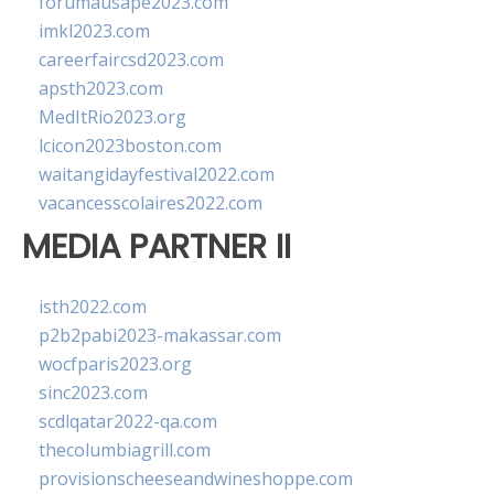
forumausape2023.com
imkl2023.com
careerfaircsd2023.com
apsth2023.com
MedItRio2023.org
lcicon2023boston.com
waitangidayfestival2022.com
vacancesscolaires2022.com
MEDIA PARTNER II
isth2022.com
p2b2pabi2023-makassar.com
wocfparis2023.org
sinc2023.com
scdlqatar2022-qa.com
thecolumbiagrill.com
provisionscheeseandwineshoppe.com