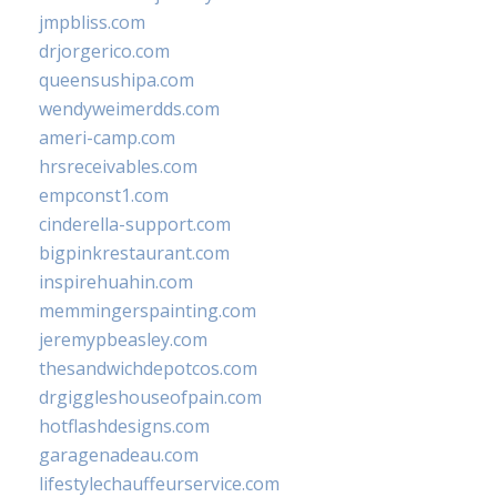
jmpbliss.com
drjorgerico.com
queensushipa.com
wendyweimerdds.com
ameri-camp.com
hrsreceivables.com
empconst1.com
cinderella-support.com
bigpinkrestaurant.com
inspirehuahin.com
memmingerspainting.com
jeremypbeasley.com
thesandwichdepotcos.com
drgiggleshouseofpain.com
hotflashdesigns.com
garagenadeau.com
lifestylechauffeurservice.com