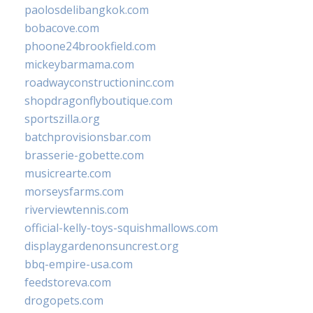
paolosdelibangkok.com
bobacove.com
phoone24brookfield.com
mickeybarmama.com
roadwayconstructioninc.com
shopdragonflyboutique.com
sportszilla.org
batchprovisionsbar.com
brasserie-gobette.com
musicrearte.com
morseysfarms.com
riverviewtennis.com
official-kelly-toys-squishmallows.com
displaygardenonsuncrest.org
bbq-empire-usa.com
feedstoreva.com
drogopets.com