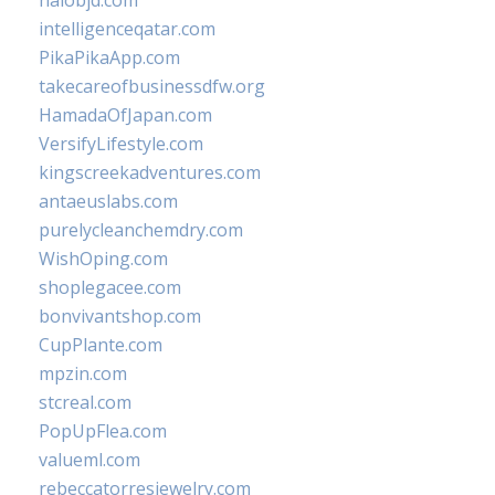
halobjd.com
intelligenceqatar.com
PikaPikaApp.com
takecareofbusinessdfw.org
HamadaOfJapan.com
VersifyLifestyle.com
kingscreekadventures.com
antaeuslabs.com
purelycleanchemdry.com
WishOping.com
shoplegacee.com
bonvivantshop.com
CupPlante.com
mpzin.com
stcreal.com
PopUpFlea.com
valueml.com
rebeccatorresjewelry.com