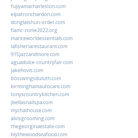
fujiyamacharleston.com
elpatronchardon.com
donglaishun-order.com
fiamc-rome2022.org
mariceworldessentials.com
lafisheriarestaurant.com
915jazzandmore.com
aguadulce-countryfair.com
jakehovis.com
bosswingsduluth.com
birminghamautocare.com
tonyscountrykitchen.com
jbellasnailspa.com
mychaihouse.com
alvisgrooming.com
thegeorginaestate.com
blythewoodseafood.com