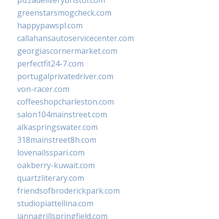
pizzadeliverybristol.com
greenstarsmogcheck.com
happypawspl.com
callahansautoservicecenter.com
georgiascornermarket.com
perfectfit24-7.com
portugalprivatedriver.com
von-racer.com
coffeeshopcharleston.com
salon104mainstreet.com
alkaspringswater.com
318mainstreet8h.com
lovenailsspari.com
oakberry-kuwait.com
quartzliterary.com
friendsofbroderickpark.com
studiopiattellina.com
jannagrillspringfield.com