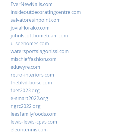
EverNewNails.com
insideoutdecoratingcentre.com
salvatoresinpoint.com
jovialfloralco.com
johnlscotthometeam.com
u-seehomes.com
watersportslagonissi.com
mischieffashion.com
eduwyre.com
retro-interiors.com
theblvd-boise.com
fpet2023.org
e-smart2022.org
ngrc2022.org
leesfamilyfoods.com
lewis-lewis-cpas.com
eleontennis.com