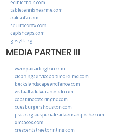
ediblechalk.com
tabletennisnearme.com
oaksofa.com
soultacohtx.com
capishcaps.com
gpsyfl.org
MEDIA PARTNER III
vwrepairarlington.com
cleaningservicebaltimore-md.com
beckslandscapeandfence.com
vistaaltadelveramendi.com
coastlinecateringnc.com
cuesburgershouston.com
psicologiaespecializadaencampeche.com
dmtacos.com
crescentstreetprinting.com