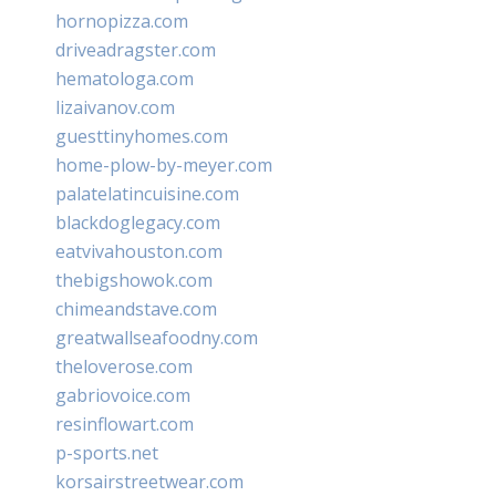
hornopizza.com
driveadragster.com
hematologa.com
lizaivanov.com
guesttinyhomes.com
home-plow-by-meyer.com
palatelatincuisine.com
blackdoglegacy.com
eatvivahouston.com
thebigshowok.com
chimeandstave.com
greatwallseafoodny.com
theloverose.com
gabriovoice.com
resinflowart.com
p-sports.net
korsairstreetwear.com