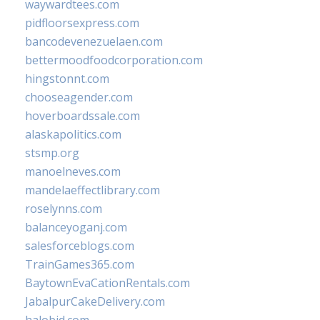
waywardtees.com
pidfloorsexpress.com
bancodevenezuelaen.com
bettermoodfoodcorporation.com
hingstonnt.com
chooseagender.com
hoverboardssale.com
alaskapolitics.com
stsmp.org
manoelneves.com
mandelaeffectlibrary.com
roselynns.com
balanceyoganj.com
salesforceblogs.com
TrainGames365.com
BaytownEvaCationRentals.com
JabalpurCakeDelivery.com