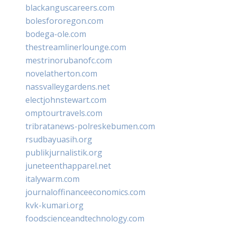
blackanguscareers.com
bolesfororegon.com
bodega-ole.com
thestreamlinerlounge.com
mestrinorubanofc.com
novelatherton.com
nassvalleygardens.net
electjohnstewart.com
omptourtravels.com
tribratanews-polreskebumen.com
rsudbayuasih.org
publikjurnalistik.org
juneteenthapparel.net
italywarm.com
journaloffinanceeconomics.com
kvk-kumari.org
foodscienceandtechnology.com