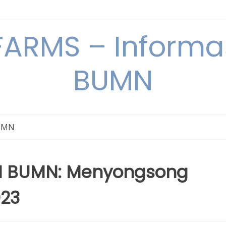
ARMS – Informas
BUMN
BUMN
 BUMN: Menyongsong
023