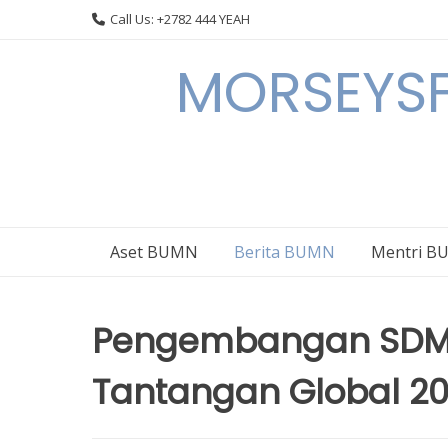
Skip
Call Us: +2782 444 YEAH
to
content
MORSEYSF
Aset BUMN
Berita BUMN
Mentri 
Pengembangan SDM
Tantangan Global 2