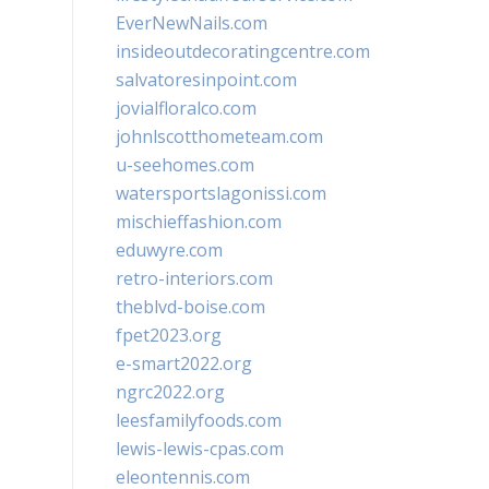
EverNewNails.com
insideoutdecoratingcentre.com
salvatoresinpoint.com
jovialfloralco.com
johnlscotthometeam.com
u-seehomes.com
watersportslagonissi.com
mischieffashion.com
eduwyre.com
retro-interiors.com
theblvd-boise.com
fpet2023.org
e-smart2022.org
ngrc2022.org
leesfamilyfoods.com
lewis-lewis-cpas.com
eleontennis.com