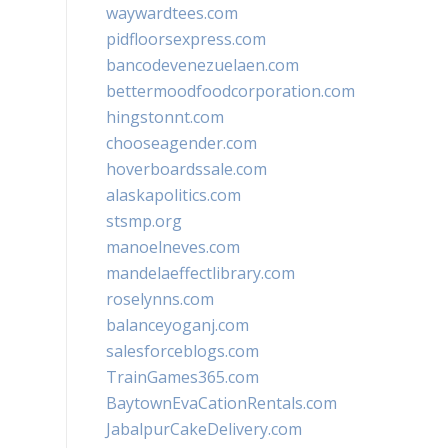
waywardtees.com
pidfloorsexpress.com
bancodevenezuelaen.com
bettermoodfoodcorporation.com
hingstonnt.com
chooseagender.com
hoverboardssale.com
alaskapolitics.com
stsmp.org
manoelneves.com
mandelaeffectlibrary.com
roselynns.com
balanceyoganj.com
salesforceblogs.com
TrainGames365.com
BaytownEvaCationRentals.com
JabalpurCakeDelivery.com