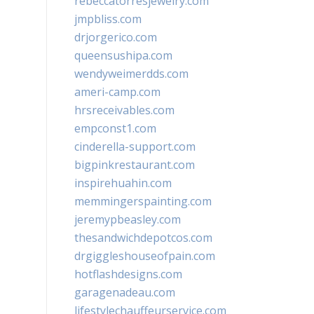
rebeccatorresjewelry.com
jmpbliss.com
drjorgerico.com
queensushipa.com
wendyweimerdds.com
ameri-camp.com
hrsreceivables.com
empconst1.com
cinderella-support.com
bigpinkrestaurant.com
inspirehuahin.com
memmingerspainting.com
jeremypbeasley.com
thesandwichdepotcos.com
drgiggleshouseofpain.com
hotflashdesigns.com
garagenadeau.com
lifestylechauffeurservice.com