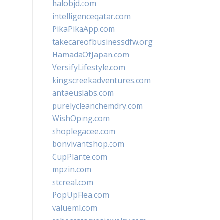
halobjd.com
intelligenceqatar.com
PikaPikaApp.com
takecareofbusinessdfw.org
HamadaOfJapan.com
VersifyLifestyle.com
kingscreekadventures.com
antaeuslabs.com
purelycleanchemdry.com
WishOping.com
shoplegacee.com
bonvivantshop.com
CupPlante.com
mpzin.com
stcreal.com
PopUpFlea.com
valueml.com