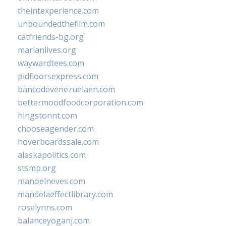
theintexperience.com
unboundedthefilm.com
catfriends-bg.org
marianlives.org
waywardtees.com
pidfloorsexpress.com
bancodevenezuelaen.com
bettermoodfoodcorporation.com
hingstonnt.com
chooseagender.com
hoverboardssale.com
alaskapolitics.com
stsmp.org
manoelneves.com
mandelaeffectlibrary.com
roselynns.com
balanceyoganj.com