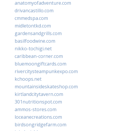
anatomyofadventure.com
drivancastillo.com
cmmedspa.com
midletontkd.com
gardensandgrills.com
basilfoodwine.com
nikko-tochigi.net
caribbean-corner.com
bluemoongiftcards.com
rivercitysteampunkexpo.com
kchoops.net
mountainsideskateshop.com
kirtlandcitytavern.com
301nutritionspot.com
ammos-stores.com
loceanecreations.com
birdsongridgefarm.com