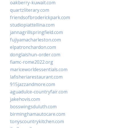
oakberry-kuwait.com
quartzliterary.com
friendsofbroderickpark.com
studiopiattellina.com
jannagrillspringfield.com
fujiyamacharleston.com
elpatronchardon.com
donglaishun-order.com
fiamc-rome2022.org
mariceworldessentials.com
lafisheriarestaurant.com
915jazzandmore.com
aguadulce-countryfair.com
jakehovis.com
bosswingsduluth.com
birminghamautocare.com
tonyscountrykitchen.com