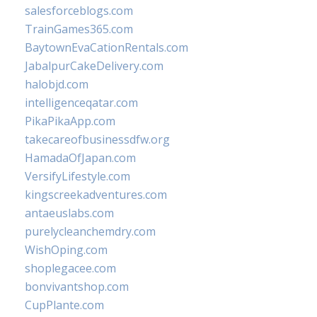
salesforceblogs.com
TrainGames365.com
BaytownEvaCationRentals.com
JabalpurCakeDelivery.com
halobjd.com
intelligenceqatar.com
PikaPikaApp.com
takecareofbusinessdfw.org
HamadaOfJapan.com
VersifyLifestyle.com
kingscreekadventures.com
antaeuslabs.com
purelycleanchemdry.com
WishOping.com
shoplegacee.com
bonvivantshop.com
CupPlante.com