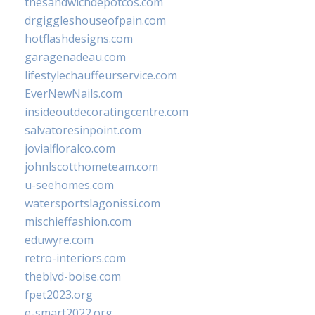
thesandwichdepotcos.com
drgiggleshouseofpain.com
hotflashdesigns.com
garagenadeau.com
lifestylechauffeurservice.com
EverNewNails.com
insideoutdecoratingcentre.com
salvatoresinpoint.com
jovialfloralco.com
johnlscotthometeam.com
u-seehomes.com
watersportslagonissi.com
mischieffashion.com
eduwyre.com
retro-interiors.com
theblvd-boise.com
fpet2023.org
e-smart2022.org