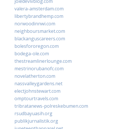
joiedevivblog.com
valera-amsterdam.com
libertybrandhemp.com
norwoodinnwi.com
neighboursmarket.com
blackanguscareers.com
bolesfororegon.com
bodega-ole.com
thestreamlinerlounge.com
mestrinorubanofc.com
novelatherton.com
nassvalleygardens.net
electjohnstewart.com
omptourtravels.com
tribratanews-polreskebumen.com
rsudbayuasih.org
publikjurnalistik.org
juneteenthapparel.net