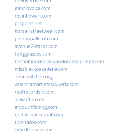
theloverose.com
gabriovoice.com
resinflowart.com
p-sports.net
korsairstreetwear.com
petshopallston.com
avenue26tacos.com
topgglasses.com
broadmoornailsspacoloradosprings.com
missblackpasadena.com
anneskitchen.org
valenciamarketytaqueria.com
reefrecordsllc.com
alawaffle.com
aryouthfishing.com
united-basketball.com
tios-tacos.com
cafecito-satx.com