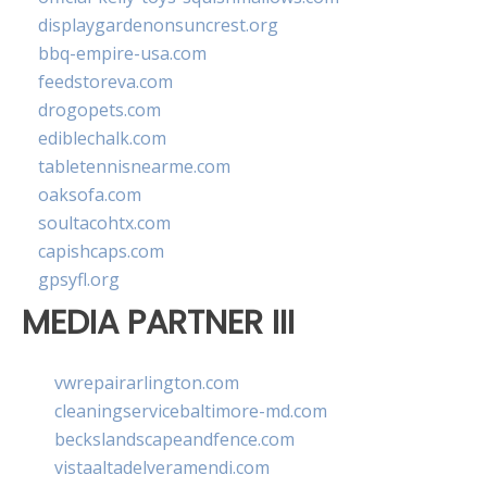
displaygardenonsuncrest.org
bbq-empire-usa.com
feedstoreva.com
drogopets.com
ediblechalk.com
tabletennisnearme.com
oaksofa.com
soultacohtx.com
capishcaps.com
gpsyfl.org
MEDIA PARTNER III
vwrepairarlington.com
cleaningservicebaltimore-md.com
beckslandscapeandfence.com
vistaaltadelveramendi.com