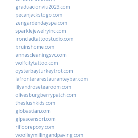
graduacionviu2023.com
pecanjackstogo.com
zengardendayspa.com
sparklejewelryinc.com
ironcladtattoostudio.com
bruinshome.com
annascleaningsvc.com
wolfcitytattoo.com
oysterbayturkeytrot.com
lafronterarestauranteybar.com
lilyandrosetearoom.com
olivesburgberrypatch.com
theslushkids.com
giobastian.com
glpascensori.com
rifloorepoxy.com
woolleymillingandpaving.com