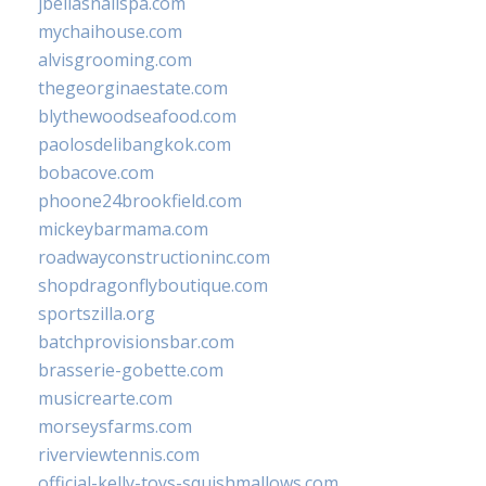
jbellasnailspa.com
mychaihouse.com
alvisgrooming.com
thegeorginaestate.com
blythewoodseafood.com
paolosdelibangkok.com
bobacove.com
phoone24brookfield.com
mickeybarmama.com
roadwayconstructioninc.com
shopdragonflyboutique.com
sportszilla.org
batchprovisionsbar.com
brasserie-gobette.com
musicrearte.com
morseysfarms.com
riverviewtennis.com
official-kelly-toys-squishmallows.com