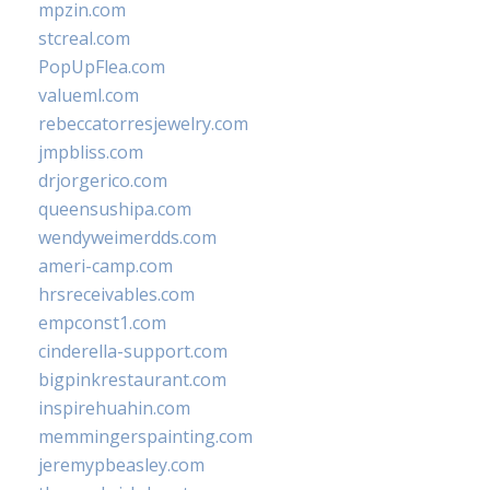
mpzin.com
stcreal.com
PopUpFlea.com
valueml.com
rebeccatorresjewelry.com
jmpbliss.com
drjorgerico.com
queensushipa.com
wendyweimerdds.com
ameri-camp.com
hrsreceivables.com
empconst1.com
cinderella-support.com
bigpinkrestaurant.com
inspirehuahin.com
memmingerspainting.com
jeremypbeasley.com