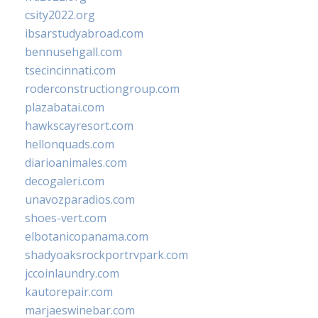
csity2022.org
ibsarstudyabroad.com
bennusehgall.com
tsecincinnati.com
roderconstructiongroup.com
plazabatai.com
hawkscayresort.com
hellonquads.com
diarioanimales.com
decogaleri.com
unavozparadios.com
shoes-vert.com
elbotanicopanama.com
shadyoaksrockportrvpark.com
jccoinlaundry.com
kautorepair.com
marjaeswinebar.com