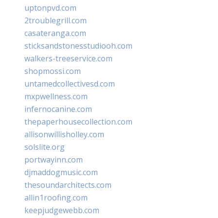
uptonpvd.com
2troublegrill.com
casateranga.com
sticksandstonesstudiooh.com
walkers-treeservice.com
shopmossi.com
untamedcollectivesd.com
mxpwellness.com
infernocanine.com
thepaperhousecollection.com
allisonwillisholley.com
solslite.org
portwayinn.com
djmaddogmusic.com
thesoundarchitects.com
allin1roofing.com
keepjudgewebb.com