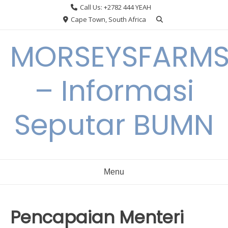
Skip
Call Us: +2782 444 YEAH
to
Cape Town, South Africa
content
MORSEYSFARM
– Informasi
Seputar BUMN
Menu
Pencapaian Menteri