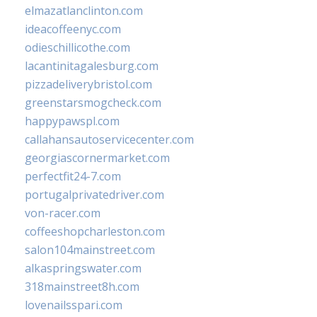
elmazatlanclinton.com
ideacoffeenyc.com
odieschillicothe.com
lacantinitagalesburg.com
pizzadeliverybristol.com
greenstarsmogcheck.com
happypawspl.com
callahansautoservicecenter.com
georgiascornermarket.com
perfectfit24-7.com
portugalprivatedriver.com
von-racer.com
coffeeshopcharleston.com
salon104mainstreet.com
alkaspringswater.com
318mainstreet8h.com
lovenailsspari.com