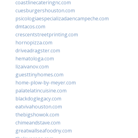
coastlinecateringnc.com
cuesburgershouston.com
psicologiaespecializadaencampeche.com
dmtacos.com
crescentstreetprinting.com
hornopizza.com
driveadragster.com
hematologa.com
lizaivanov.com
guesttinyhomes.com
home-plow-by-meyer.com
palatelatincuisine.com
blackdoglegacy.com
eatvivahouston.com
thebigshowok.com
chimeandstave.com
greatwallseafoodny.com