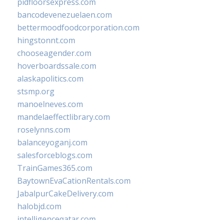
pidfloorsexpress.com
bancodevenezuelaen.com
bettermoodfoodcorporation.com
hingstonnt.com
chooseagender.com
hoverboardssale.com
alaskapolitics.com
stsmp.org
manoelneves.com
mandelaeffectlibrary.com
roselynns.com
balanceyoganj.com
salesforceblogs.com
TrainGames365.com
BaytownEvaCationRentals.com
JabalpurCakeDelivery.com
halobjd.com
intelligenceqatar.com