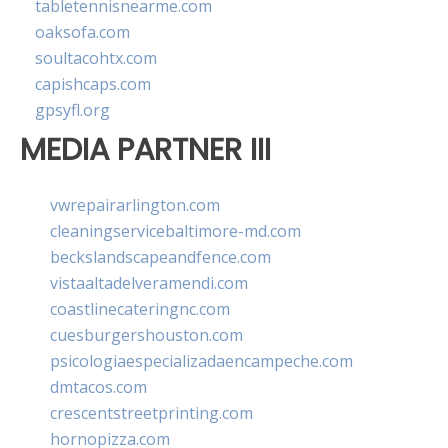
tabletennisnearme.com
oaksofa.com
soultacohtx.com
capishcaps.com
gpsyfl.org
MEDIA PARTNER III
vwrepairarlington.com
cleaningservicebaltimore-md.com
beckslandscapeandfence.com
vistaaltadelveramendi.com
coastlinecateringnc.com
cuesburgershouston.com
psicologiaespecializadaencampeche.com
dmtacos.com
crescentstreetprinting.com
hornopizza.com