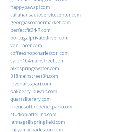
happypawspl.com
callahansautoservicecenter.com
georgiascornermarket.com
perfectfit24-7.com
portugalprivatedriver.com
von-racer.com
coffeeshopcharleston.com
salon104mainstreet.com
alkaspringswater.com
318mainstreet8h.com
lovenailsspari.com
oakberry-kuwait.com
quartzliterary.com
friendsofbroderickpark.com
studiopiattellina.com
jannagrillspringfield.com
fujiyamacharleston.com