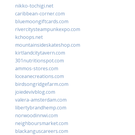
nikko-tochigi.net
caribbean-corner.com
bluemoongiftcards.com
rivercitysteampunkexpo.com
kchoops.net
mountainsideskateshop.com
kirtlandcitytavern.com
301nutritionspot.com
ammos-stores.com
loceanecreations.com
birdsongridgefarm.com
joiedevivblog.com
valera-amsterdam.com
libertybrandhemp.com
norwoodinnwi.com
neighboursmarket.com
blackanguscareers.com