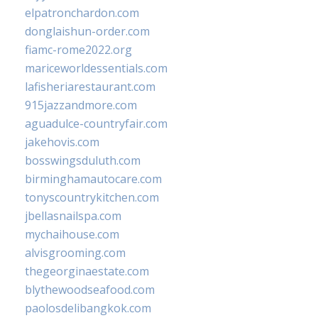
elpatronchardon.com
donglaishun-order.com
fiamc-rome2022.org
mariceworldessentials.com
lafisheriarestaurant.com
915jazzandmore.com
aguadulce-countryfair.com
jakehovis.com
bosswingsduluth.com
birminghamautocare.com
tonyscountrykitchen.com
jbellasnailspa.com
mychaihouse.com
alvisgrooming.com
thegeorginaestate.com
blythewoodseafood.com
paolosdelibangkok.com