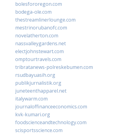
bolesfororegon.com
bodega-ole.com
thestreamlinerlounge.com
mestrinorubanofc.com
novelatherton.com
nassvalleygardens.net
electjohnstewart.com
omptourtravels.com
tribratanews-polreskebumen.com
rsudbayuasih.org
publikjurnalistik.org
juneteenthapparel.net
italywarm.com
journaloffinanceeconomics.com
kvk-kumari.org
foodscienceandtechnology.com
scisportsscience.com