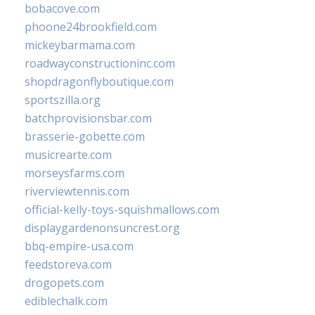
bobacove.com
phoone24brookfield.com
mickeybarmama.com
roadwayconstructioninc.com
shopdragonflyboutique.com
sportszilla.org
batchprovisionsbar.com
brasserie-gobette.com
musicrearte.com
morseysfarms.com
riverviewtennis.com
official-kelly-toys-squishmallows.com
displaygardenonsuncrest.org
bbq-empire-usa.com
feedstoreva.com
drogopets.com
ediblechalk.com