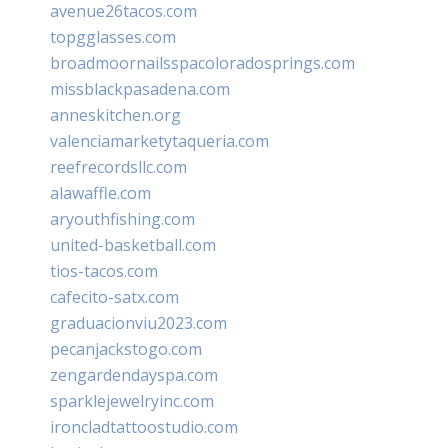
avenue26tacos.com
topgglasses.com
broadmoornailsspacoloradosprings.com
missblackpasadena.com
anneskitchen.org
valenciamarketytaqueria.com
reefrecordsllc.com
alawaffle.com
aryouthfishing.com
united-basketball.com
tios-tacos.com
cafecito-satx.com
graduacionviu2023.com
pecanjackstogo.com
zengardendayspa.com
sparklejewelryinc.com
ironcladtattoostudio.com