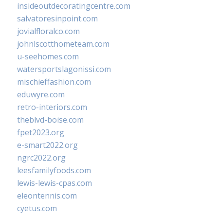
insideoutdecoratingcentre.com
salvatoresinpoint.com
jovialfloralco.com
johnlscotthometeam.com
u-seehomes.com
watersportslagonissi.com
mischieffashion.com
eduwyre.com
retro-interiors.com
theblvd-boise.com
fpet2023.org
e-smart2022.org
ngrc2022.org
leesfamilyfoods.com
lewis-lewis-cpas.com
eleontennis.com
cyetus.com