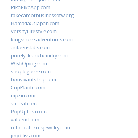
PikaPikaApp.com
takecareofbusinessdfw.org
HamadaOfJapan.com
VersifyLifestyle.com
kingscreekadventures.com
antaeuslabs.com
purelycleanchemdry.com
WishOping.com
shoplegacee.com
bonvivantshop.com
CupPlante.com
mpzin.com
stcreal.com
PopUpFlea.com
valueml.com
rebeccatorresjewelry.com
jmpbliss.com