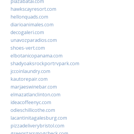
plazabatai.com
hawkscayresort.com
hellonquads.com
diarioanimales.com
decogaleri.com
unavozparadios.com
shoes-vert.com
elbotanicopanama.com
shadyoaksrockportrvpark.com
jccoinlaundry.com
kautorepair.com
marjaeswinebar.com
elmazatlanclinton.com
ideacoffeenyc.com
odieschillicothe.com
lacantinitagalesburg.com
pizzadeliverybristol.com
greenstarsmogcheck.com