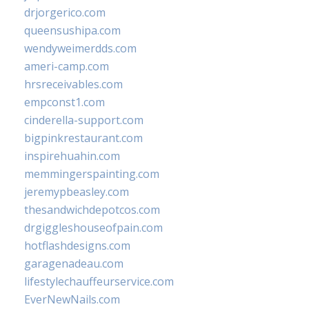
drjorgerico.com
queensushipa.com
wendyweimerdds.com
ameri-camp.com
hrsreceivables.com
empconst1.com
cinderella-support.com
bigpinkrestaurant.com
inspirehuahin.com
memmingerspainting.com
jeremypbeasley.com
thesandwichdepotcos.com
drgiggleshouseofpain.com
hotflashdesigns.com
garagenadeau.com
lifestylechauffeurservice.com
EverNewNails.com