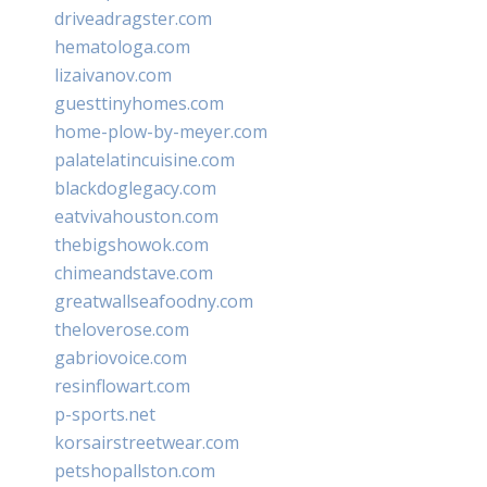
driveadragster.com
hematologa.com
lizaivanov.com
guesttinyhomes.com
home-plow-by-meyer.com
palatelatincuisine.com
blackdoglegacy.com
eatvivahouston.com
thebigshowok.com
chimeandstave.com
greatwallseafoodny.com
theloverose.com
gabriovoice.com
resinflowart.com
p-sports.net
korsairstreetwear.com
petshopallston.com