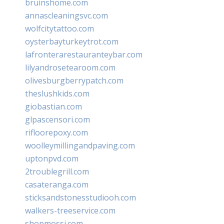
bruinshome.com
annascleaningsvc.com
wolfcitytattoo.com
oysterbayturkeytrot.com
lafronterarestauranteybar.com
lilyandrosetearoom.com
olivesburgberrypatch.com
theslushkids.com
giobastian.com
glpascensori.com
rifloorepoxy.com
woolleymillingandpaving.com
uptonpvd.com
2troublegrill.com
casateranga.com
sticksandstonesstudiooh.com
walkers-treeservice.com
shopmossi.com