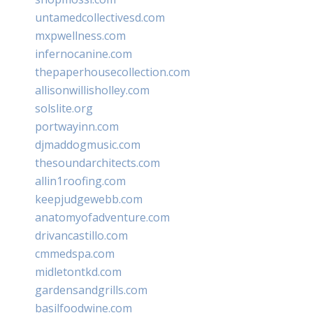
untamedcollectivesd.com
mxpwellness.com
infernocanine.com
thepaperhousecollection.com
allisonwillisholley.com
solslite.org
portwayinn.com
djmaddogmusic.com
thesoundarchitects.com
allin1roofing.com
keepjudgewebb.com
anatomyofadventure.com
drivancastillo.com
cmmedspa.com
midletontkd.com
gardensandgrills.com
basilfoodwine.com