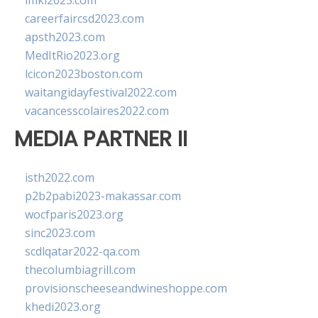
imkl2023.com
careerfaircsd2023.com
apsth2023.com
MedItRio2023.org
lcicon2023boston.com
waitangidayfestival2022.com
vacancesscolaires2022.com
MEDIA PARTNER II
isth2022.com
p2b2pabi2023-makassar.com
wocfparis2023.org
sinc2023.com
scdlqatar2022-qa.com
thecolumbiagrill.com
provisionscheeseandwineshoppe.com
khedi2023.org