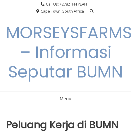
Skip
Call Us: +2782 444 YEAH
to
Cape Town, South Africa
content
MORSEYSFARM
– Informasi
Seputar BUMN
Menu
Peluang Kerja di BUMN