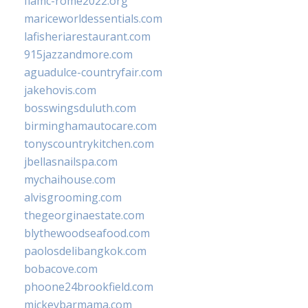
fiamc-rome2022.org
mariceworldessentials.com
lafisheriarestaurant.com
915jazzandmore.com
aguadulce-countryfair.com
jakehovis.com
bosswingsduluth.com
birminghamautocare.com
tonyscountrykitchen.com
jbellasnailspa.com
mychaihouse.com
alvisgrooming.com
thegeorginaestate.com
blythewoodseafood.com
paolosdelibangkok.com
bobacove.com
phoone24brookfield.com
mickeybarmama.com