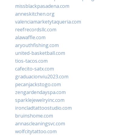
missblackpasadena.com
anneskitchen.org
valenciamarketytaqueria.com
reefrecordsllc.com
alawaffle.com
aryouthfishing.com
united-basketball.com
tios-tacos.com
cafecito-satx.com
graduacionviu2023.com
pecanjackstogo.com
zengardendayspa.com
sparklejewelryinc.com
ironcladtattoostudio.com
bruinshome.com
annascleaningsvc.com
wolfcitytattoo.com