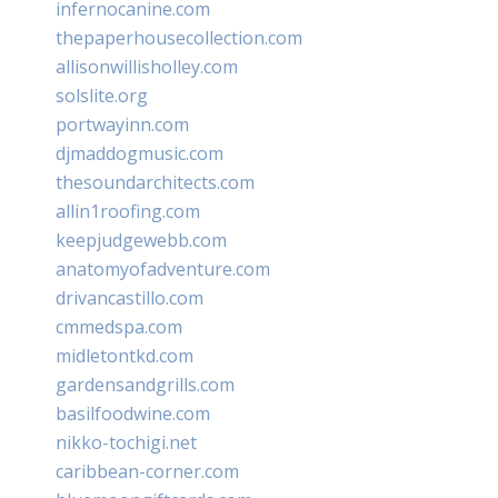
infernocanine.com
thepaperhousecollection.com
allisonwillisholley.com
solslite.org
portwayinn.com
djmaddogmusic.com
thesoundarchitects.com
allin1roofing.com
keepjudgewebb.com
anatomyofadventure.com
drivancastillo.com
cmmedspa.com
midletontkd.com
gardensandgrills.com
basilfoodwine.com
nikko-tochigi.net
caribbean-corner.com