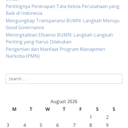
Pentingnya Penerapan Tata Kelola Perusahaan yang
Baik di Indonesia
Mengungkap Transparansi BUMN: Langkah Menuju
Good Governance
Meningkatkan Efisiensi BUMN: Langkah-Langkah
Penting yang Harus Dilakukan
Pengertian dan Manfaat Program Manajemen
Narkoba (PMN)
Search
for:
August 2026
M
T
W
T
F
S
S
1
2
3
4
5
6
7
8
9