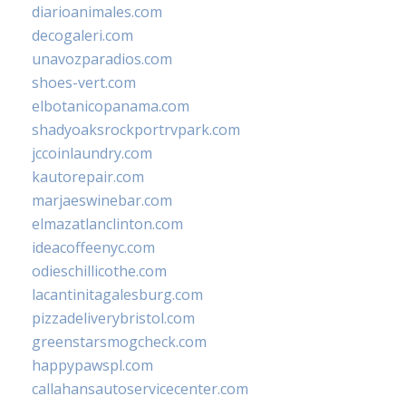
diarioanimales.com
decogaleri.com
unavozparadios.com
shoes-vert.com
elbotanicopanama.com
shadyoaksrockportrvpark.com
jccoinlaundry.com
kautorepair.com
marjaeswinebar.com
elmazatlanclinton.com
ideacoffeenyc.com
odieschillicothe.com
lacantinitagalesburg.com
pizzadeliverybristol.com
greenstarsmogcheck.com
happypawspl.com
callahansautoservicecenter.com