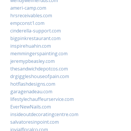
wendyweimerdds.com
ameri-camp.com
hrsreceivables.com
empconst1.com
cinderella-support.com
bigpinkrestaurant.com
inspirehuahin.com
memmingerspainting.com
jeremypbeasley.com
thesandwichdepotcos.com
drgiggleshouseofpain.com
hotflashdesigns.com
garagenadeau.com
lifestylechauffeurservice.com
EverNewNails.com
insideoutdecoratingcentre.com
salvatoresinpoint.com
jovialfloralco.com