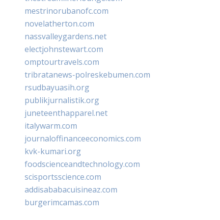
mestrinorubanofc.com
novelatherton.com
nassvalleygardens.net
electjohnstewart.com
omptourtravels.com
tribratanews-polreskebumen.com
rsudbayuasih.org
publikjurnalistik.org
juneteenthapparel.net
italywarm.com
journaloffinanceeconomics.com
kvk-kumari.org
foodscienceandtechnology.com
scisportsscience.com
addisababacuisineaz.com
burgerimcamas.com