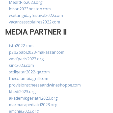
MedItRio2023.org
lcicon2023boston.com
waitangidayfestival2022.com
vacancesscolaires2022.com
MEDIA PARTNER II
isth2022.com
p2b2pabi2023-makassar.com
wocfparis2023.org
sinc2023.com
scdlqatar2022-qa.com
thecolumbiagrill.com
provisionscheeseandwineshoppe.com
khedi2023.org
akademikgeriatri2023.org
marmarapediatri2023.org
emchie2023.org