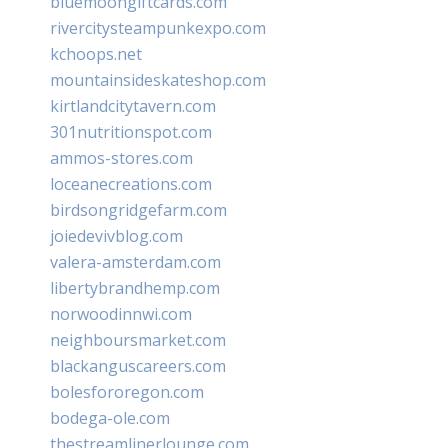
bluemoongiftcards.com
rivercitysteampunkexpo.com
kchoops.net
mountainsideskateshop.com
kirtlandcitytavern.com
301nutritionspot.com
ammos-stores.com
loceanecreations.com
birdsongridgefarm.com
joiedevivblog.com
valera-amsterdam.com
libertybrandhemp.com
norwoodinnwi.com
neighboursmarket.com
blackanguscareers.com
bolesfororegon.com
bodega-ole.com
thestreamlinerlounge.com