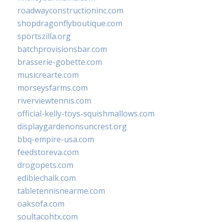
roadwayconstructioninc.com
shopdragonflyboutique.com
sportszilla.org
batchprovisionsbar.com
brasserie-gobette.com
musicrearte.com
morseysfarms.com
riverviewtennis.com
official-kelly-toys-squishmallows.com
displaygardenonsuncrest.org
bbq-empire-usa.com
feedstoreva.com
drogopets.com
ediblechalk.com
tabletennisnearme.com
oaksofa.com
soultacohtx.com