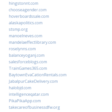
hingstonnt.com
chooseagender.com
hoverboardssale.com
alaskapolitics.com
stsmp.org
manoelneves.com
mandelaeffectlibrary.com
roselynns.com
balanceyoganj.com
salesforceblogs.com
TrainGames365.com
BaytownEvaCationRentals.com
JabalpurCakeDelivery.com
halobjd.com
intelligenceqatar.com
PikaPikaApp.com
takecareofbusinessdfw.org