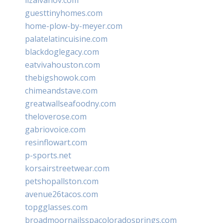
guesttinyhomes.com
home-plow-by-meyer.com
palatelatincuisine.com
blackdoglegacy.com
eatvivahouston.com
thebigshowok.com
chimeandstave.com
greatwallseafoodny.com
theloverose.com
gabriovoice.com
resinflowart.com
p-sports.net
korsairstreetwear.com
petshopallston.com
avenue26tacos.com
topgglasses.com
broadmoornailsspacoloradosprings.com