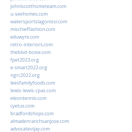
johnlscotthometeam.com
u-seehomes.com
watersportslagonissi.com
mischieffashion.com
eduwyre.com
retro-interiors.com
theblvd-boise.com
fpet2023.org
e-smart2022.org
ngrc2022.org
leesfamilyfoods.com
lewis-lewis-cpas.com
eleontennis.com
cyetus.com
bradfordshops.com
almadenranchsanjose.com
advocatevijay.com