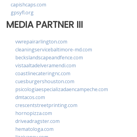
capishcaps.com
gpsyfl.org
MEDIA PARTNER III
vwrepairarlington.com
cleaningservicebaltimore-md.com
beckslandscapeandfence.com
vistaaltadelveramendi.com
coastlinecateringnc.com
cuesburgershouston.com
psicologiaespecializadaencampeche.com
dmtacos.com
crescentstreetprinting.com
hornopizza.com
driveadragster.com
hematologa.com
lizaivanov.com