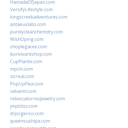
HamadaOfJapan.com
VersifyLifestyle.com
kingscreekadventures.com
antaeuslabs.com
purelycleanchemdry.com
WishOping.com
shoplegacee.com
bonvivantshop.com
CupPlante.com
mpzin.com
stcreal.com
PopUpFlea.com
valueml.com
rebeccatorresjewelry.com
jmpbliss.com
drjorgerico.com
queensushipa.com