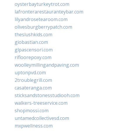
oysterbayturkeytrot.com
lafronterarestauranteybar.com
lilyandrosetearoom.com
olivesburgberrypatch.com
theslushkids.com
giobastian.com
glpascensori.com
rifloorepoxy.com
woolleymillingandpaving.com
uptonpvd.com
2troublegrill.com
casateranga.com
sticksandstonesstudiooh.com
walkers-treeservice.com
shopmossi.com
untamedcollectivesd.com
mxpwellness.com