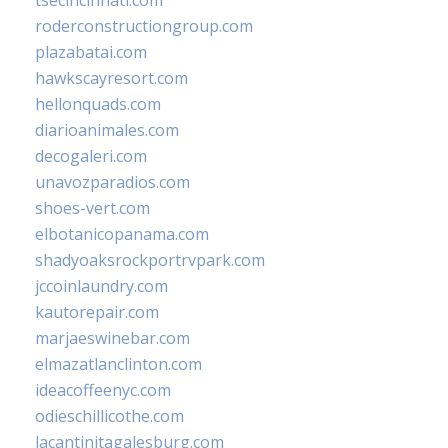
tsecincinnati.com
roderconstructiongroup.com
plazabatai.com
hawkscayresort.com
hellonquads.com
diarioanimales.com
decogaleri.com
unavozparadios.com
shoes-vert.com
elbotanicopanama.com
shadyoaksrockportrvpark.com
jccoinlaundry.com
kautorepair.com
marjaeswinebar.com
elmazatlanclinton.com
ideacoffeenyc.com
odieschillicothe.com
lacantinitagalesburg.com