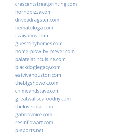
crescentstreetprinting.com
hornopizza.com
driveadragster.com
hematologa.com
lizaivanov.com
guesttinyhomes.com
home-plow-by-meyer.com
palatelatincuisine.com
blackdoglegacy.com
eatvivahouston.com
thebigshowok.com
chimeandstave.com
greatwallseafoodny.com
theloverose.com
gabriovoice.com
resinflowart.com
p-sports.net