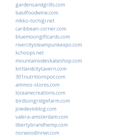
gardensandgrills.com
basilfoodwine.com
nikko-tochigi.net
caribbean-corner.com
bluemoongiftcards.com
rivercitysteampunkexpo.com
kchoops.net
mountainsideskateshop.com
kirtlandcitytavern.com
301nutritionspot.com
ammos-stores.com
loceanecreations.com
birdsongridgefarm.com
joiedevivblog.com
valera-amsterdam.com
libertybrandhemp.com
norwoodinnwi.com