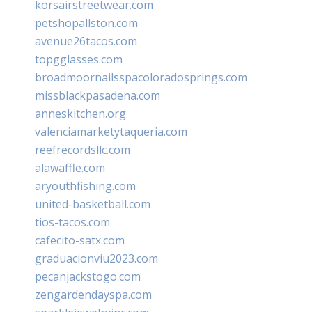
korsairstreetwear.com
petshopallston.com
avenue26tacos.com
topgglasses.com
broadmoornailsspacoloradosprings.com
missblackpasadena.com
anneskitchen.org
valenciamarketytaqueria.com
reefrecordsllc.com
alawaffle.com
aryouthfishing.com
united-basketball.com
tios-tacos.com
cafecito-satx.com
graduacionviu2023.com
pecanjackstogo.com
zengardendayspa.com