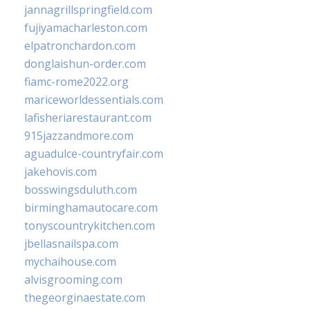
jannagrillspringfield.com
fujiyamacharleston.com
elpatronchardon.com
donglaishun-order.com
fiamc-rome2022.org
mariceworldessentials.com
lafisheriarestaurant.com
915jazzandmore.com
aguadulce-countryfair.com
jakehovis.com
bosswingsduluth.com
birminghamautocare.com
tonyscountrykitchen.com
jbellasnailspa.com
mychaihouse.com
alvisgrooming.com
thegeorginaestate.com