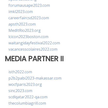
forumausape2023.com
imkl2023.com
careerfaircsd2023.com
apsth2023.com
MedItRio2023.org
lcicon2023boston.com
waitangidayfestival2022.com
vacancesscolaires2022.com
MEDIA PARTNER II
isth2022.com
p2b2pabi2023-makassar.com
wocfparis2023.org
sinc2023.com
scdlqatar2022-qa.com
thecolumbiagrill.com