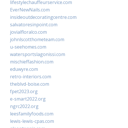
lifestylechauffeurservice.com
EverNewNails.com
insideoutdecoratingcentre.com
salvatoresinpoint.com
jovialfloralco.com
johnlscotthometeam.com
u-seehomes.com
watersportslagonissi.com
mischieffashion.com
eduwyre.com
retro-interiors.com
theblvd-boise.com
fpet2023.org
e-smart2022.org
ngrc2022.org
leesfamilyfoods.com
lewis-lewis-cpas.com