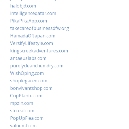
halobjd.com
intelligenceqatar.com
PikaPikaApp.com
takecareofbusinessdfw.org
HamadaOfJapan.com
VersifyLifestyle.com
kingscreekadventures.com
antaeuslabs.com
purelycleanchemdry.com
WishOping.com
shoplegacee.com
bonvivantshop.com
CupPlante.com
mpzin.com
stcreal.com
PopUpFlea.com
valueml.com