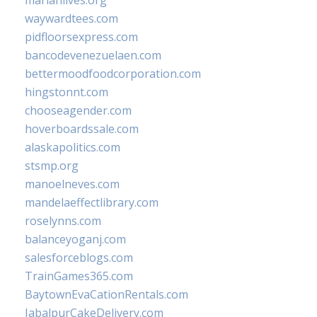
marianlives.org
waywardtees.com
pidfloorsexpress.com
bancodevenezuelaen.com
bettermoodfoodcorporation.com
hingstonnt.com
chooseagender.com
hoverboardssale.com
alaskapolitics.com
stsmp.org
manoelneves.com
mandelaeffectlibrary.com
roselynns.com
balanceyoganj.com
salesforceblogs.com
TrainGames365.com
BaytownEvaCationRentals.com
JabalpurCakeDelivery.com