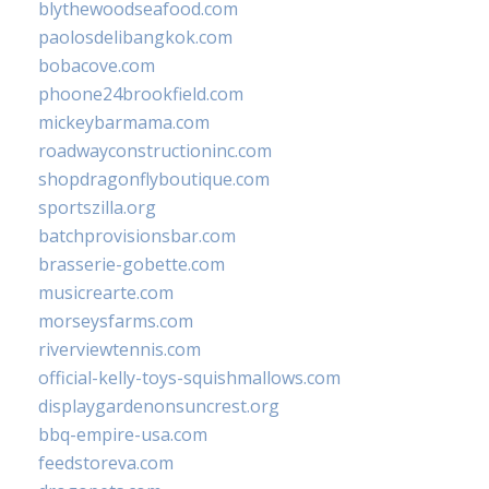
blythewoodseafood.com
paolosdelibangkok.com
bobacove.com
phoone24brookfield.com
mickeybarmama.com
roadwayconstructioninc.com
shopdragonflyboutique.com
sportszilla.org
batchprovisionsbar.com
brasserie-gobette.com
musicrearte.com
morseysfarms.com
riverviewtennis.com
official-kelly-toys-squishmallows.com
displaygardenonsuncrest.org
bbq-empire-usa.com
feedstoreva.com