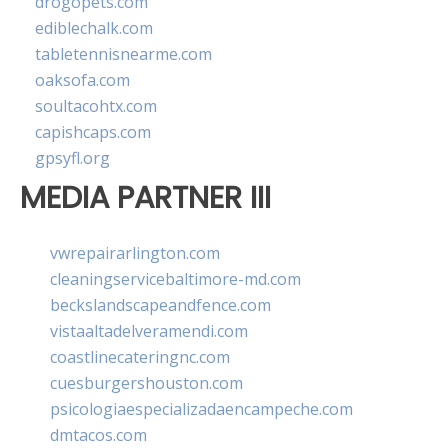
drogopets.com
ediblechalk.com
tabletennisnearme.com
oaksofa.com
soultacohtx.com
capishcaps.com
gpsyfl.org
MEDIA PARTNER III
vwrepairarlington.com
cleaningservicebaltimore-md.com
beckslandscapeandfence.com
vistaaltadelveramendi.com
coastlinecateringnc.com
cuesburgershouston.com
psicologiaespecializadaencampeche.com
dmtacos.com