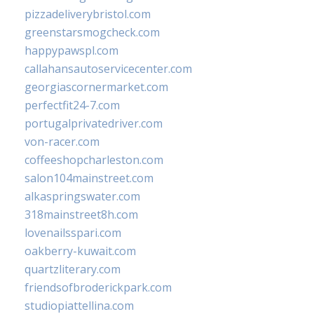
pizzadeliverybristol.com
greenstarsmogcheck.com
happypawspl.com
callahansautoservicecenter.com
georgiascornermarket.com
perfectfit24-7.com
portugalprivatedriver.com
von-racer.com
coffeeshopcharleston.com
salon104mainstreet.com
alkaspringswater.com
318mainstreet8h.com
lovenailsspari.com
oakberry-kuwait.com
quartzliterary.com
friendsofbroderickpark.com
studiopiattellina.com