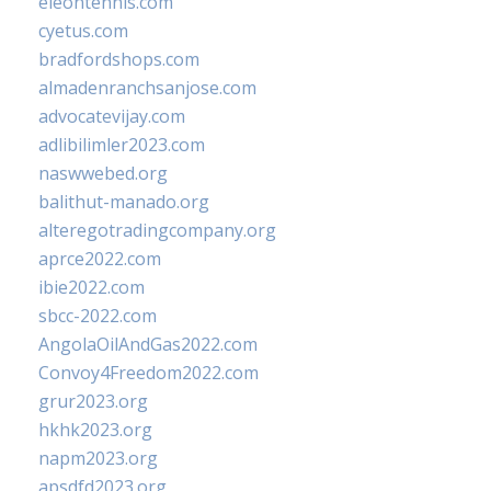
eleontennis.com
cyetus.com
bradfordshops.com
almadenranchsanjose.com
advocatevijay.com
adlibilimler2023.com
naswwebed.org
balithut-manado.org
alteregotradingcompany.org
aprce2022.com
ibie2022.com
sbcc-2022.com
AngolaOilAndGas2022.com
Convoy4Freedom2022.com
grur2023.org
hkhk2023.org
napm2023.org
apsdfd2023.org