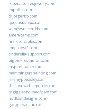
rebeccatorresjewelry.com
jmpbliss.com
drjorgerico.com
queensushipa.com
wendyweimerdds.com
ameri-camp.com
hrsreceivables.com
empconst1.com
cinderella-support.com
bigpinkrestaurant.com
inspirehuahin.com
memmingerspainting.com
jeremypbeasley.com
thesandwichdepotcos.com
drgiggleshouseofpain.com
hotflashdesigns.com
garagenadeau.com