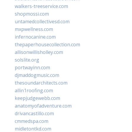
walkers-treeservice.com
shopmossi.com
untamedcollectivesd.com
mxpwellness.com
infernocanine.com
thepaperhousecollection.com
allisonwillisholley.com
solslite.org
portwayinn.com
djmaddogmusic.com
thesoundarchitects.com
allin1roofing.com
keepjudgewebb.com
anatomyofadventure.com
drivancastillo.com
cmmedspa.com
midletontkd.com