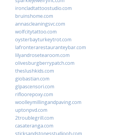
sparklejewelryinc.com
ironcladtattoostudio.com
bruinshome.com
annascleaningsvc.com
wolfcitytattoo.com
oysterbayturkeytrot.com
lafronterarestauranteybar.com
lilyandrosetearoom.com
olivesburgberrypatch.com
theslushkids.com
giobastian.com
glpascensori.com
rifloorepoxy.com
woolleymillingandpaving.com
uptonpvd.com
2troublegrill.com
casateranga.com
sticksandstonesstudiooh.com