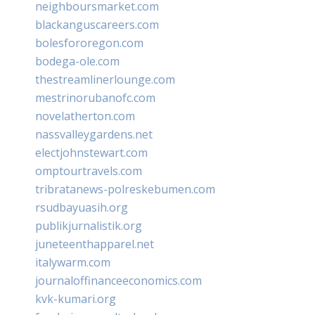
neighboursmarket.com
blackanguscareers.com
bolesfororegon.com
bodega-ole.com
thestreamlinerlounge.com
mestrinorubanofc.com
novelatherton.com
nassvalleygardens.net
electjohnstewart.com
omptourtravels.com
tribratanews-polreskebumen.com
rsudbayuasih.org
publikjurnalistik.org
juneteenthapparel.net
italywarm.com
journaloffinanceeconomics.com
kvk-kumari.org