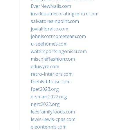
EverNewNails.com
insideoutdecoratingcentre.com
salvatoresinpoint.com
jovialfloralco.com
johnlscotthometeam.com
u-seehomes.com
watersportslagonissi.com
mischieffashion.com
eduwyre.com
retro-interiors.com
theblvd-boise.com
fpet2023.org
e-smart2022.org
ngrc2022.org
leesfamilyfoods.com
lewis-lewis-cpas.com
eleontennis.com