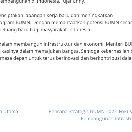
mbangunan di Indonesia,” ujar Enny.
menciptakan lapangan kerja baru dan meningkatkan
program BUMN. Dengan memanfaatkan potensi BUMN seca
-peluang baru bagi masyarakat Indonesia.
dalam membangun infrastruktur dan ekonomi, Menteri B
dedikasinya dalam memajukan bangsa. Semoga keberhasilan 
i masa depan untuk terus berinovasi dan berkontribusi dal
in Utama
Rencana Strategis BUMN 2023: Fokus
Pembangunan Infrastr