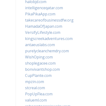
halobjd.com
intelligenceqatar.com
PikaPikaApp.com
takecareofbusinessdfw.org
HamadaOfJapan.com
VersifyLifestyle.com
kingscreekadventures.com
antaeuslabs.com
purelycleanchemdry.com
WishOping.com
shoplegacee.com
bonvivantshop.com
CupPlante.com
mpzin.com
stcreal.com
PopUpFlea.com
valueml.com