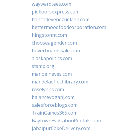
waywardtees.com
pidfloorsexpress.com
bancodevenezuelaen.com
bettermoodfoodcorporation.com
hingstonnt.com
chooseagender.com
hoverboardssale.com
alaskapolitics.com
stsmp.org
manoelneves.com
mandelaeffectlibrary.com
roselynns.com
balanceyoganj.com
salesforceblogs.com
TrainGames365.com
BaytownEvaCationRentals.com
JabalpurCakeDelivery.com