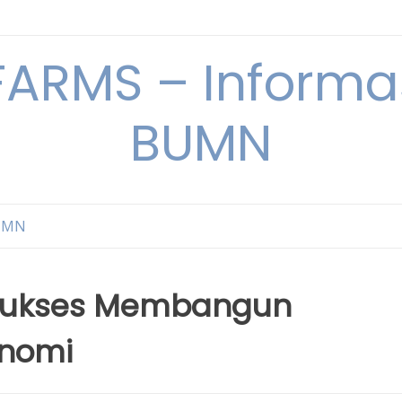
ARMS – Informas
BUMN
BUMN
 Sukses Membangun
onomi