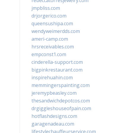
rebeccatorresjewelry.com
jmpbliss.com
drjorgerico.com
queensushipa.com
wendyweimerdds.com
ameri-camp.com
hrsreceivables.com
empconst1.com
cinderella-support.com
bigpinkrestaurant.com
inspirehuahin.com
memmingerspainting.com
jeremypbeasley.com
thesandwichdepotcos.com
drgiggleshouseofpain.com
hotflashdesigns.com
garagenadeau.com
lifestylechauffeurservice.com