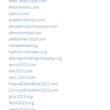
lewis-lewis-cpas.com
eleontennis.com
cyetus.com
bradfordshops.com
almadenranchsanjose.com
advocatevijay.com
adlibilimler2023.com
naswwebed.org
balithut-manado.org
alteregotradingcompany.org
aprce2022.com
ibie2022.com
sbcc-2022.com
AngolaOilAndGas2022.com
Convoy4Freedom2022.com
grur2023.org
hkhk2023.org
napm2023.org