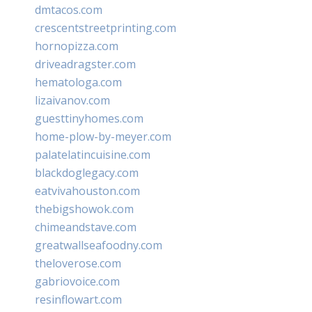
dmtacos.com
crescentstreetprinting.com
hornopizza.com
driveadragster.com
hematologa.com
lizaivanov.com
guesttinyhomes.com
home-plow-by-meyer.com
palatelatincuisine.com
blackdoglegacy.com
eatvivahouston.com
thebigshowok.com
chimeandstave.com
greatwallseafoodny.com
theloverose.com
gabriovoice.com
resinflowart.com