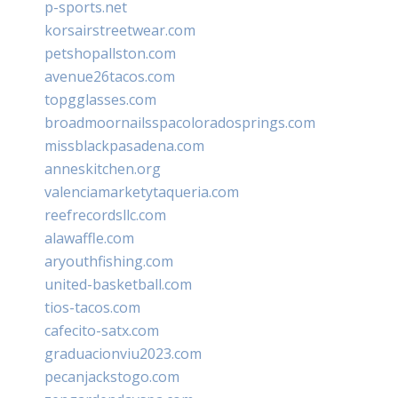
p-sports.net
korsairstreetwear.com
petshopallston.com
avenue26tacos.com
topgglasses.com
broadmoornailsspacoloradosprings.com
missblackpasadena.com
anneskitchen.org
valenciamarketytaqueria.com
reefrecordsllc.com
alawaffle.com
aryouthfishing.com
united-basketball.com
tios-tacos.com
cafecito-satx.com
graduacionviu2023.com
pecanjackstogo.com