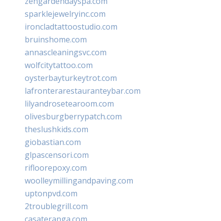
zengardendayspa.com
sparklejewelryinc.com
ironcladtattoostudio.com
bruinshome.com
annascleaningsvc.com
wolfcitytattoo.com
oysterbayturkeytrot.com
lafronterarestauranteybar.com
lilyandrosetearoom.com
olivesburgberrypatch.com
theslushkids.com
giobastian.com
glpascensori.com
rifloorepoxy.com
woolleymillingandpaving.com
uptonpvd.com
2troublegrill.com
casateranga.com