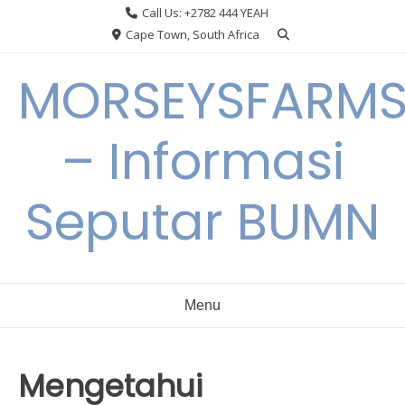
Skip
Call Us: +2782 444 YEAH
to
Cape Town, South Africa
content
MORSEYSFARM
– Informasi
Seputar BUMN
Menu
Mengetahui