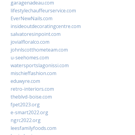
garagenadeau.com
lifestylechauffeurservice.com
EverNewNails.com
insideoutdecoratingcentre.com
salvatoresinpoint.com
jovialfloralco.com
johnlscotthometeam.com
u-seehomes.com
watersportslagonissi.com
mischieffashion.com
eduwyre.com
retro-interiors.com
theblvd-boise.com
fpet2023.org
e-smart2022.org
ngrc2022.org
leesfamilyfoods.com