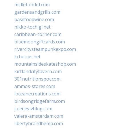
midletontkd.com
gardensandgrills.com
basilfoodwine.com
nikko-tochigi.net
caribbean-corner.com
bluemoongiftcards.com
rivercitysteampunkexpo.com
kchoops.net
mountainsideskateshop.com
kirtlandcitytavern.com
301nutritionspot.com
ammos-stores.com
loceanecreations.com
birdsongridgefarm.com
joiedevivblog.com
valera-amsterdam.com
libertybrandhemp.com