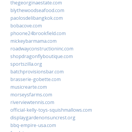
thegeorginaestate.com
blythewoodseafood.com
paolosdelibangkok.com
bobacove.com
phoone24brookfield.com
mickeybarmama.com
roadwayconstructioninc.com
shopdragonflyboutique.com
sportszilla.org
batchprovisionsbar.com
brasserie-gobette.com
musicrearte.com
morseysfarms.com
riverviewtennis.com
official-kelly-toys-squishmallows.com
displaygardenonsuncrest.org
bbq-empire-usa.com