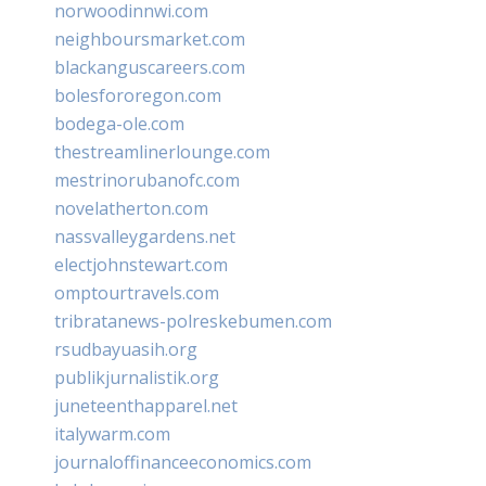
norwoodinnwi.com
neighboursmarket.com
blackanguscareers.com
bolesfororegon.com
bodega-ole.com
thestreamlinerlounge.com
mestrinorubanofc.com
novelatherton.com
nassvalleygardens.net
electjohnstewart.com
omptourtravels.com
tribratanews-polreskebumen.com
rsudbayuasih.org
publikjurnalistik.org
juneteenthapparel.net
italywarm.com
journaloffinanceeconomics.com