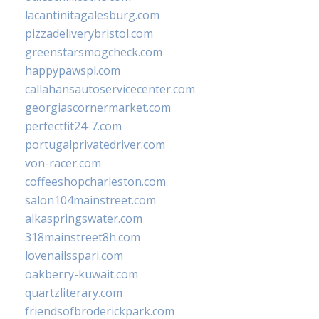
lacantinitagalesburg.com
pizzadeliverybristol.com
greenstarsmogcheck.com
happypawspl.com
callahansautoservicecenter.com
georgiascornermarket.com
perfectfit24-7.com
portugalprivatedriver.com
von-racer.com
coffeeshopcharleston.com
salon104mainstreet.com
alkaspringswater.com
318mainstreet8h.com
lovenailsspari.com
oakberry-kuwait.com
quartzliterary.com
friendsofbroderickpark.com