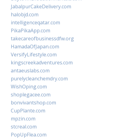
JabalpurCakeDelivery.com
halobjd.com
intelligenceqatar.com
PikaPikaApp.com
takecareofbusinessdfw.org
HamadaOfJapan.com
VersifyLifestyle.com
kingscreekadventures.com
antaeuslabs.com
purelycleanchemdry.com
WishOping.com
shoplegacee.com
bonvivantshop.com
CupPlante.com
mpzin.com
stcreal.com
PopUpFlea.com