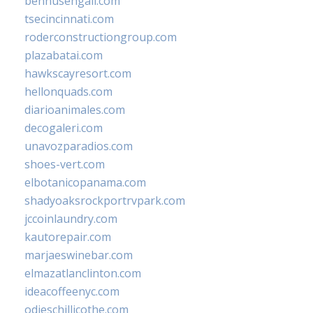
bennusehgall.com
tsecincinnati.com
roderconstructiongroup.com
plazabatai.com
hawkscayresort.com
hellonquads.com
diarioanimales.com
decogaleri.com
unavozparadios.com
shoes-vert.com
elbotanicopanama.com
shadyoaksrockportrvpark.com
jccoinlaundry.com
kautorepair.com
marjaeswinebar.com
elmazatlanclinton.com
ideacoffeenyc.com
odieschillicothe.com