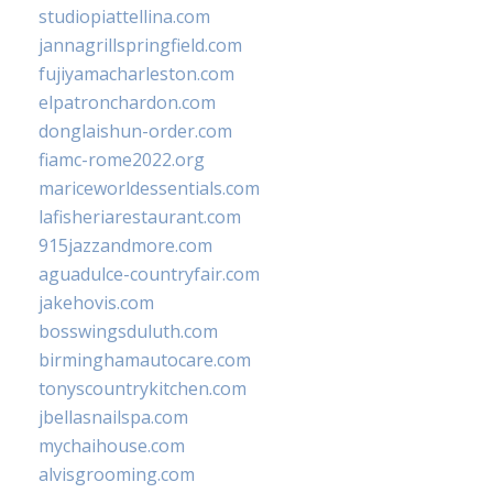
studiopiattellina.com
jannagrillspringfield.com
fujiyamacharleston.com
elpatronchardon.com
donglaishun-order.com
fiamc-rome2022.org
mariceworldessentials.com
lafisheriarestaurant.com
915jazzandmore.com
aguadulce-countryfair.com
jakehovis.com
bosswingsduluth.com
birminghamautocare.com
tonyscountrykitchen.com
jbellasnailspa.com
mychaihouse.com
alvisgrooming.com