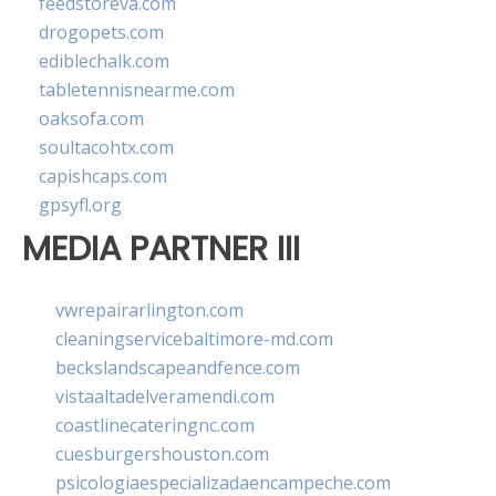
feedstoreva.com
drogopets.com
ediblechalk.com
tabletennisnearme.com
oaksofa.com
soultacohtx.com
capishcaps.com
gpsyfl.org
MEDIA PARTNER III
vwrepairarlington.com
cleaningservicebaltimore-md.com
beckslandscapeandfence.com
vistaaltadelveramendi.com
coastlinecateringnc.com
cuesburgershouston.com
psicologiaespecializadaencampeche.com