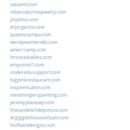
valueml.com
rebeccatorresjewelry.com
jmpbliss.com
drjorgerico.com
queensushipa.com
wendyweimerdds.com
ameri-camp.com
hrsreceivables.com
empconst1.com
cinderella-support.com
bigpinkrestaurant.com
inspirehuahin.com
memmingerspainting.com
jeremypbeasley.com
thesandwichdepotcos.com
drgiggleshouseofpain.com
hotflashdesigns.com