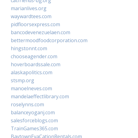
catfriends-bg.org
marianlives.org
waywardtees.com
pidfloorsexpress.com
bancodevenezuelaen.com
bettermoodfoodcorporation.com
hingstonnt.com
chooseagender.com
hoverboardssale.com
alaskapolitics.com
stsmp.org
manoelneves.com
mandelaeffectlibrary.com
roselynns.com
balanceyoganj.com
salesforceblogs.com
TrainGames365.com
BaytownEvaCationRentals.com