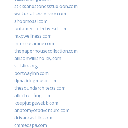
sticksandstonesstudiooh.com
walkers-treeservice.com
shopmossi.com
untamedcollectivesd.com
mxpwellness.com
infernocanine.com
thepaperhousecollection.com
allisonwillisholley.com
solslite.org
portwayinn.com
djmaddogmusic.com
thesoundarchitects.com
allin1roofing.com
keepjudgewebb.com
anatomyofadventure.com
drivancastillo.com
cmmedspa.com