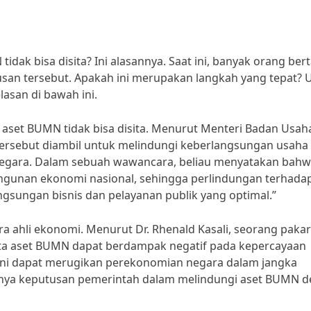
k bisa disita? Ini alasannya. Saat ini, banyak orang ber
an tersebut. Apakah ini merupakan langkah yang tepat? 
asan di bawah ini.
set BUMN tidak bisa disita. Menurut Menteri Badan Usah
 tersebut diambil untuk melindungi keberlangsungan usaha
egara. Dalam sebuah wawancara, beliau menyatakan bah
gunan ekonomi nasional, sehingga perlindungan terhadap
sungan bisnis dan pelayanan publik yang optimal.”
ara ahli ekonomi. Menurut Dr. Rhenald Kasali, seorang pakar
ita aset BUMN dapat berdampak negatif pada kepercayaan
 ini dapat merugikan perekonomian negara dalam jangka
ngnya keputusan pemerintah dalam melindungi aset BUMN 