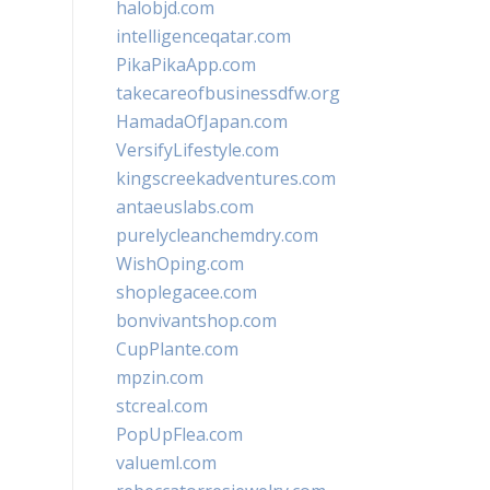
halobjd.com
intelligenceqatar.com
PikaPikaApp.com
takecareofbusinessdfw.org
HamadaOfJapan.com
VersifyLifestyle.com
kingscreekadventures.com
antaeuslabs.com
purelycleanchemdry.com
WishOping.com
shoplegacee.com
bonvivantshop.com
CupPlante.com
mpzin.com
stcreal.com
PopUpFlea.com
valueml.com