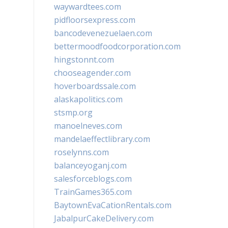
waywardtees.com
pidfloorsexpress.com
bancodevenezuelaen.com
bettermoodfoodcorporation.com
hingstonnt.com
chooseagender.com
hoverboardssale.com
alaskapolitics.com
stsmp.org
manoelneves.com
mandelaeffectlibrary.com
roselynns.com
balanceyoganj.com
salesforceblogs.com
TrainGames365.com
BaytownEvaCationRentals.com
JabalpurCakeDelivery.com