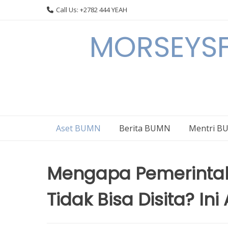
Skip
Call Us: +2782 444 YEAH
to
content
MORSEYSF
Aset BUMN
Berita BUMN
Mentri 
Mengapa Pemerinta
Tidak Bisa Disita? In