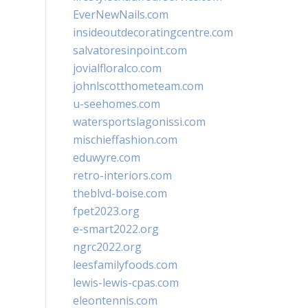
EverNewNails.com
insideoutdecoratingcentre.com
salvatoresinpoint.com
jovialfloralco.com
johnlscotthometeam.com
u-seehomes.com
watersportslagonissi.com
mischieffashion.com
eduwyre.com
retro-interiors.com
theblvd-boise.com
fpet2023.org
e-smart2022.org
ngrc2022.org
leesfamilyfoods.com
lewis-lewis-cpas.com
eleontennis.com