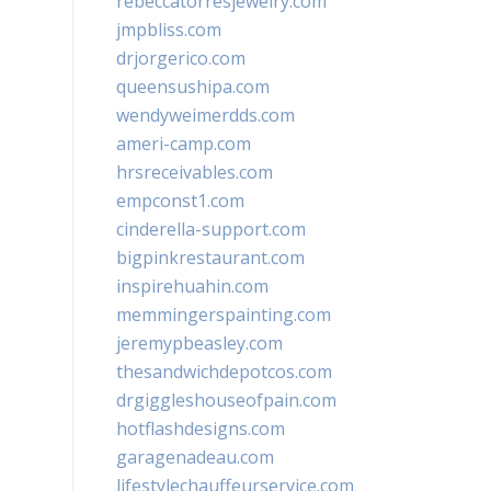
rebeccatorresjewelry.com
jmpbliss.com
drjorgerico.com
queensushipa.com
wendyweimerdds.com
ameri-camp.com
hrsreceivables.com
empconst1.com
cinderella-support.com
bigpinkrestaurant.com
inspirehuahin.com
memmingerspainting.com
jeremypbeasley.com
thesandwichdepotcos.com
drgiggleshouseofpain.com
hotflashdesigns.com
garagenadeau.com
lifestylechauffeurservice.com