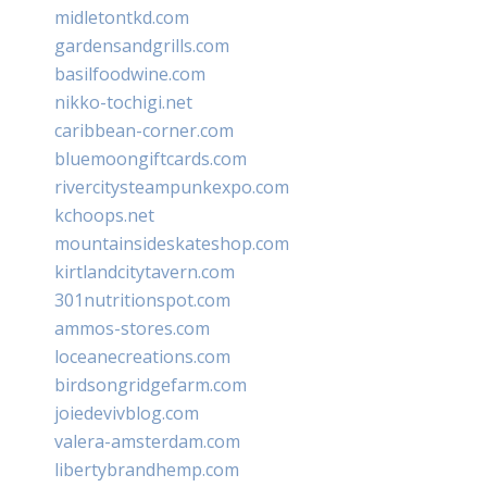
midletontkd.com
gardensandgrills.com
basilfoodwine.com
nikko-tochigi.net
caribbean-corner.com
bluemoongiftcards.com
rivercitysteampunkexpo.com
kchoops.net
mountainsideskateshop.com
kirtlandcitytavern.com
301nutritionspot.com
ammos-stores.com
loceanecreations.com
birdsongridgefarm.com
joiedevivblog.com
valera-amsterdam.com
libertybrandhemp.com