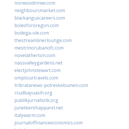
norwoodinnwi.com
neighboursmarket.com
blackanguscareers.com
bolesfororegon.com
bodega-ole.com
thestreamlinerlounge.com
mestrinorubanofc.com
novelatherton.com
nassvalleygardens.net
electjohnstewart.com
omptourtravels.com
tribratanews-polreskebumen.com
rsudbayuasih.org
publikjurnalistik.org
juneteenthapparel.net
italywarm.com
journaloffinanceeconomics.com