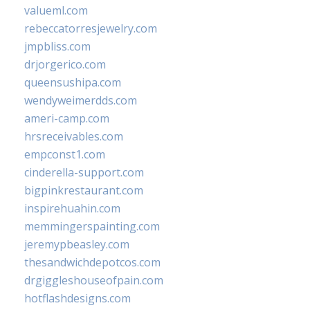
valueml.com
rebeccatorresjewelry.com
jmpbliss.com
drjorgerico.com
queensushipa.com
wendyweimerdds.com
ameri-camp.com
hrsreceivables.com
empconst1.com
cinderella-support.com
bigpinkrestaurant.com
inspirehuahin.com
memmingerspainting.com
jeremypbeasley.com
thesandwichdepotcos.com
drgiggleshouseofpain.com
hotflashdesigns.com