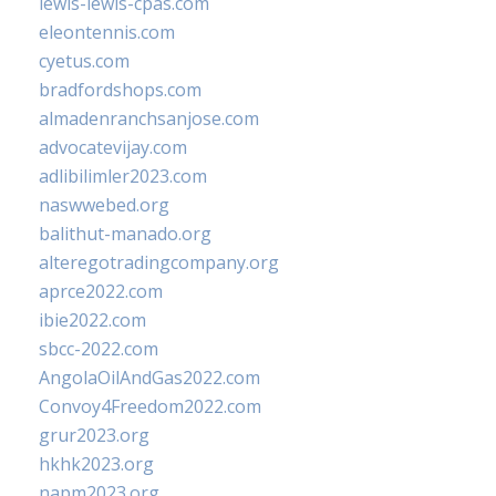
lewis-lewis-cpas.com
eleontennis.com
cyetus.com
bradfordshops.com
almadenranchsanjose.com
advocatevijay.com
adlibilimler2023.com
naswwebed.org
balithut-manado.org
alteregotradingcompany.org
aprce2022.com
ibie2022.com
sbcc-2022.com
AngolaOilAndGas2022.com
Convoy4Freedom2022.com
grur2023.org
hkhk2023.org
napm2023.org