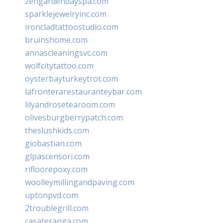
zengardendayspa.com
sparklejewelryinc.com
ironcladtattoostudio.com
bruinshome.com
annascleaningsvc.com
wolfcitytattoo.com
oysterbayturkeytrot.com
lafronterarestauranteybar.com
lilyandrosetearoom.com
olivesburgberrypatch.com
theslushkids.com
giobastian.com
glpascensori.com
rifloorepoxy.com
woolleymillingandpaving.com
uptonpvd.com
2troublegrill.com
casateranga.com