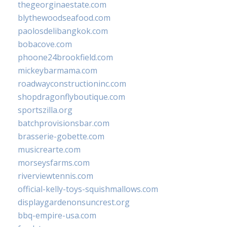
thegeorginaestate.com
blythewoodseafood.com
paolosdelibangkok.com
bobacove.com
phoone24brookfield.com
mickeybarmama.com
roadwayconstructioninc.com
shopdragonflyboutique.com
sportszilla.org
batchprovisionsbar.com
brasserie-gobette.com
musicrearte.com
morseysfarms.com
riverviewtennis.com
official-kelly-toys-squishmallows.com
displaygardenonsuncrest.org
bbq-empire-usa.com