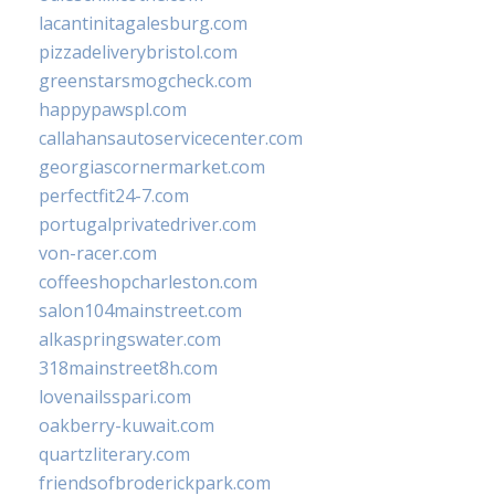
lacantinitagalesburg.com
pizzadeliverybristol.com
greenstarsmogcheck.com
happypawspl.com
callahansautoservicecenter.com
georgiascornermarket.com
perfectfit24-7.com
portugalprivatedriver.com
von-racer.com
coffeeshopcharleston.com
salon104mainstreet.com
alkaspringswater.com
318mainstreet8h.com
lovenailsspari.com
oakberry-kuwait.com
quartzliterary.com
friendsofbroderickpark.com