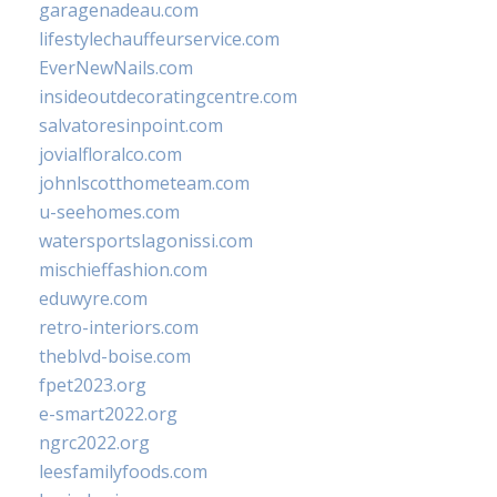
garagenadeau.com
lifestylechauffeurservice.com
EverNewNails.com
insideoutdecoratingcentre.com
salvatoresinpoint.com
jovialfloralco.com
johnlscotthometeam.com
u-seehomes.com
watersportslagonissi.com
mischieffashion.com
eduwyre.com
retro-interiors.com
theblvd-boise.com
fpet2023.org
e-smart2022.org
ngrc2022.org
leesfamilyfoods.com