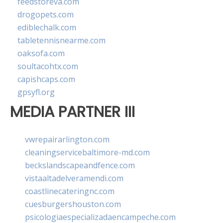
feedstoreva.com
drogopets.com
ediblechalk.com
tabletennisnearme.com
oaksofa.com
soultacohtx.com
capishcaps.com
gpsyfl.org
MEDIA PARTNER III
vwrepairarlington.com
cleaningservicebaltimore-md.com
beckslandscapeandfence.com
vistaaltadelveramendi.com
coastlinecateringnc.com
cuesburgershouston.com
psicologiaespecializadaencampeche.com