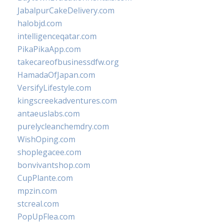
JabalpurCakeDelivery.com
halobjd.com
intelligenceqatar.com
PikaPikaApp.com
takecareofbusinessdfw.org
HamadaOfJapan.com
VersifyLifestyle.com
kingscreekadventures.com
antaeuslabs.com
purelycleanchemdry.com
WishOping.com
shoplegacee.com
bonvivantshop.com
CupPlante.com
mpzin.com
stcreal.com
PopUpFlea.com