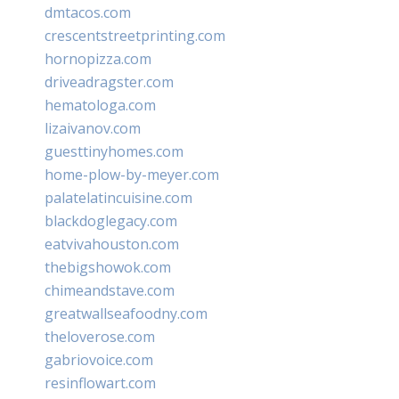
dmtacos.com
crescentstreetprinting.com
hornopizza.com
driveadragster.com
hematologa.com
lizaivanov.com
guesttinyhomes.com
home-plow-by-meyer.com
palatelatincuisine.com
blackdoglegacy.com
eatvivahouston.com
thebigshowok.com
chimeandstave.com
greatwallseafoodny.com
theloverose.com
gabriovoice.com
resinflowart.com