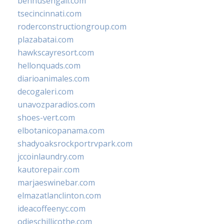
bennusehgall.com
tsecincinnati.com
roderconstructiongroup.com
plazabatai.com
hawkscayresort.com
hellonquads.com
diarioanimales.com
decogaleri.com
unavozparadios.com
shoes-vert.com
elbotanicopanama.com
shadyoaksrockportrvpark.com
jccoinlaundry.com
kautorepair.com
marjaeswinebar.com
elmazatlanclinton.com
ideacoffeenyc.com
odieschillicothe.com