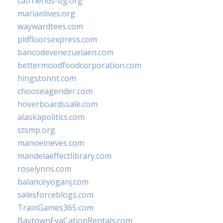
catfriends-bg.org
marianlives.org
waywardtees.com
pidfloorsexpress.com
bancodevenezuelaen.com
bettermoodfoodcorporation.com
hingstonnt.com
chooseagender.com
hoverboardssale.com
alaskapolitics.com
stsmp.org
manoelneves.com
mandelaeffectlibrary.com
roselynns.com
balanceyoganj.com
salesforceblogs.com
TrainGames365.com
BaytownEvaCationRentals.com