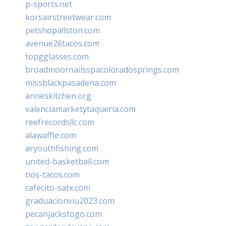
p-sports.net
korsairstreetwear.com
petshopallston.com
avenue26tacos.com
topgglasses.com
broadmoornailsspacoloradosprings.com
missblackpasadena.com
anneskitchen.org
valenciamarketytaqueria.com
reefrecordsllc.com
alawaffle.com
aryouthfishing.com
united-basketball.com
tios-tacos.com
cafecito-satx.com
graduacionviu2023.com
pecanjackstogo.com