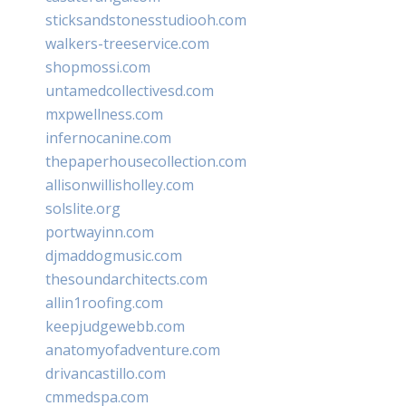
sticksandstonesstudiooh.com
walkers-treeservice.com
shopmossi.com
untamedcollectivesd.com
mxpwellness.com
infernocanine.com
thepaperhousecollection.com
allisonwillisholley.com
solslite.org
portwayinn.com
djmaddogmusic.com
thesoundarchitects.com
allin1roofing.com
keepjudgewebb.com
anatomyofadventure.com
drivancastillo.com
cmmedspa.com