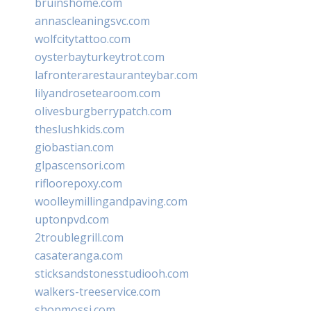
bruinshome.com
annascleaningsvc.com
wolfcitytattoo.com
oysterbayturkeytrot.com
lafronterarestauranteybar.com
lilyandrosetearoom.com
olivesburgberrypatch.com
theslushkids.com
giobastian.com
glpascensori.com
rifloorepoxy.com
woolleymillingandpaving.com
uptonpvd.com
2troublegrill.com
casateranga.com
sticksandstonesstudiooh.com
walkers-treeservice.com
shopmossi.com