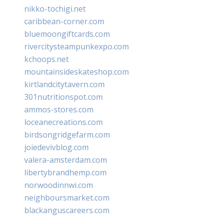
nikko-tochigi.net
caribbean-corner.com
bluemoongiftcards.com
rivercitysteampunkexpo.com
kchoops.net
mountainsideskateshop.com
kirtlandcitytavern.com
301nutritionspot.com
ammos-stores.com
loceanecreations.com
birdsongridgefarm.com
joiedevivblog.com
valera-amsterdam.com
libertybrandhemp.com
norwoodinnwi.com
neighboursmarket.com
blackanguscareers.com