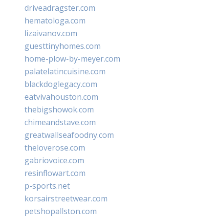
driveadragster.com
hematologa.com
lizaivanov.com
guesttinyhomes.com
home-plow-by-meyer.com
palatelatincuisine.com
blackdoglegacy.com
eatvivahouston.com
thebigshowok.com
chimeandstave.com
greatwallseafoodny.com
theloverose.com
gabriovoice.com
resinflowart.com
p-sports.net
korsairstreetwear.com
petshopallston.com