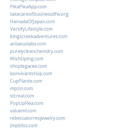
PikaPikaApp.com
takecareofbusinessdfw.org
HamadaOfJapan.com
VersifyLifestyle.com
kingscreekadventures.com
antaeuslabs.com
purelycleanchemdry.com
WishOping.com
shoplegacee.com
bonvivantshop.com
CupPlante.com
mpzin.com
stcreal.com
PopUpFlea.com
valueml.com
rebeccatorresjewelry.com
jmpbliss.com