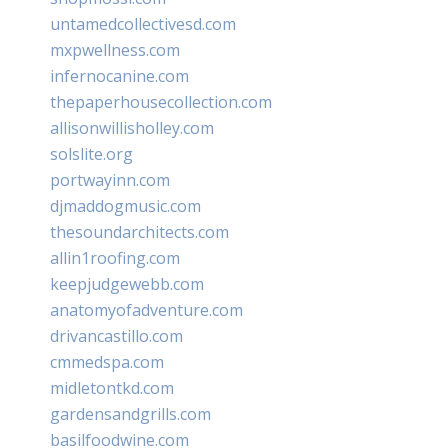
untamedcollectivesd.com
mxpwellness.com
infernocanine.com
thepaperhousecollection.com
allisonwillisholley.com
solslite.org
portwayinn.com
djmaddogmusic.com
thesoundarchitects.com
allin1roofing.com
keepjudgewebb.com
anatomyofadventure.com
drivancastillo.com
cmmedspa.com
midletontkd.com
gardensandgrills.com
basilfoodwine.com