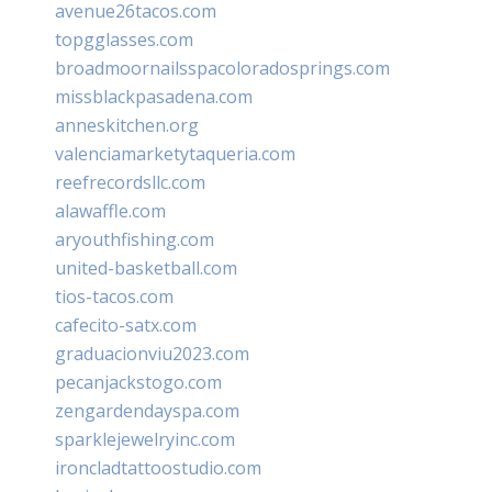
avenue26tacos.com
topgglasses.com
broadmoornailsspacoloradosprings.com
missblackpasadena.com
anneskitchen.org
valenciamarketytaqueria.com
reefrecordsllc.com
alawaffle.com
aryouthfishing.com
united-basketball.com
tios-tacos.com
cafecito-satx.com
graduacionviu2023.com
pecanjackstogo.com
zengardendayspa.com
sparklejewelryinc.com
ironcladtattoostudio.com