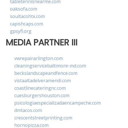
tabletennisnearme.com
oaksofa.com
soultacohtx.com
capishcaps.com
gpsyfl.org
MEDIA PARTNER III
vwrepairarlington.com
cleaningservicebaltimore-md.com
beckslandscapeandfence.com
vistaaltadelveramendi.com
coastlinecateringnc.com
cuesburgershouston.com
psicologiaespecializadaencampeche.com
dmtacos.com
crescentstreetprinting.com
hornopizza.com