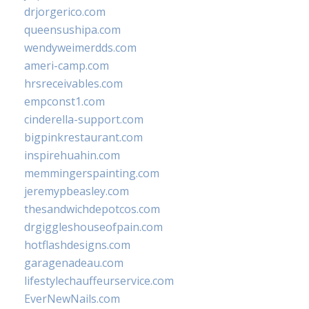
drjorgerico.com
queensushipa.com
wendyweimerdds.com
ameri-camp.com
hrsreceivables.com
empconst1.com
cinderella-support.com
bigpinkrestaurant.com
inspirehuahin.com
memmingerspainting.com
jeremypbeasley.com
thesandwichdepotcos.com
drgiggleshouseofpain.com
hotflashdesigns.com
garagenadeau.com
lifestylechauffeurservice.com
EverNewNails.com