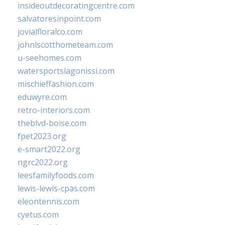
insideoutdecoratingcentre.com
salvatoresinpoint.com
jovialfloralco.com
johnlscotthometeam.com
u-seehomes.com
watersportslagonissi.com
mischieffashion.com
eduwyre.com
retro-interiors.com
theblvd-boise.com
fpet2023.org
e-smart2022.org
ngrc2022.org
leesfamilyfoods.com
lewis-lewis-cpas.com
eleontennis.com
cyetus.com