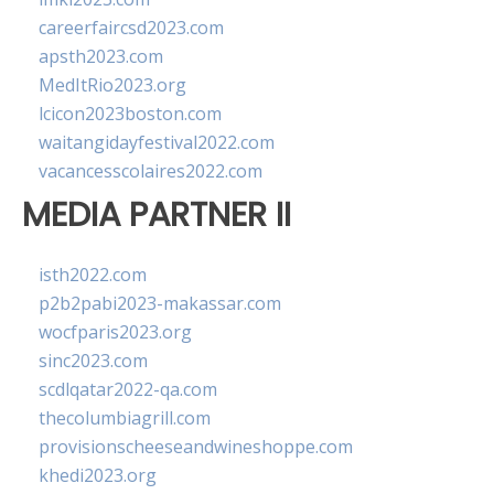
careerfaircsd2023.com
apsth2023.com
MedItRio2023.org
lcicon2023boston.com
waitangidayfestival2022.com
vacancesscolaires2022.com
MEDIA PARTNER II
isth2022.com
p2b2pabi2023-makassar.com
wocfparis2023.org
sinc2023.com
scdlqatar2022-qa.com
thecolumbiagrill.com
provisionscheeseandwineshoppe.com
khedi2023.org