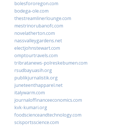
bolesfororegon.com
bodega-ole.com
thestreamlinerlounge.com
mestrinorubanofc.com
novelatherton.com
nassvalleygardens.net
electjohnstewart.com
omptourtravels.com
tribratanews-polreskebumen.com
rsudbayuasih.org
publikjurnalistik.org
juneteenthapparel.net
italywarm.com
journaloffinanceeconomics.com
kvk-kumari.org
foodscienceandtechnology.com
scisportsscience.com