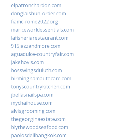
elpatronchardon.com
donglaishun-order.com
fiamc-rome2022.org
mariceworldessentials.com
lafisheriarestaurant.com
915jazzandmore.com
aguadulce-countryfair.com
jakehovis.com
bosswingsduluth.com
birminghamautocare.com
tonyscountrykitchen.com
jbellasnailspa.com
mychaihouse.com
alvisgrooming.com
thegeorginaestate.com
blythewoodseafood.com
paolosdelibangkok.com