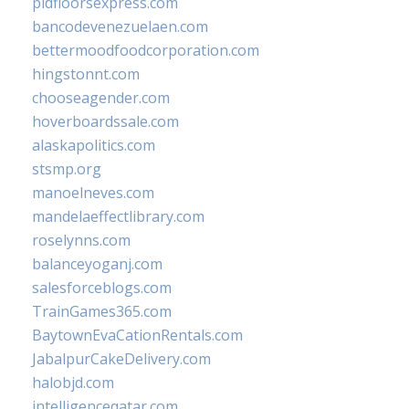
pidfloorsexpress.com
bancodevenezuelaen.com
bettermoodfoodcorporation.com
hingstonnt.com
chooseagender.com
hoverboardssale.com
alaskapolitics.com
stsmp.org
manoelneves.com
mandelaeffectlibrary.com
roselynns.com
balanceyoganj.com
salesforceblogs.com
TrainGames365.com
BaytownEvaCationRentals.com
JabalpurCakeDelivery.com
halobjd.com
intelligenceqatar.com