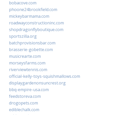
bobacove.com
phoone24brookfield.com
mickeybarmama.com
roadwayconstructioninc.com
shopdragonflyboutique.com
sportszilla.org
batchprovisionsbar.com
brasserie-gobette.com
musicrearte.com
morseysfarms.com
riverviewtennis.com
official-kelly-toys-squishmallows.com
displaygardenonsuncrest.org
bbq-empire-usa.com
feedstoreva.com
drogopets.com
ediblechalk.com