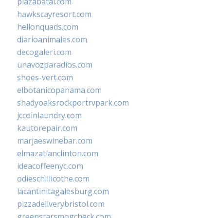
plazabatai.com
hawkscayresort.com
hellonquads.com
diarioanimales.com
decogaleri.com
unavozparadios.com
shoes-vert.com
elbotanicopanama.com
shadyoaksrockportrvpark.com
jccoinlaundry.com
kautorepair.com
marjaeswinebar.com
elmazatlanclinton.com
ideacoffeenyc.com
odieschillicothe.com
lacantinitagalesburg.com
pizzadeliverybristol.com
greenstarsmogcheck.com