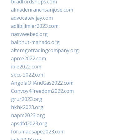
bradfordshops.com
almadenranchsanjose.com
advocatevijay.com
adlibilimler2023.com
naswwebed.org
balithut-manado.org
alteregotradingcompany.org
aprce2022.com
ibie2022.com
sbcc-2022.com
AngolaOilAndGas2022.com
Convoy4Freedom2022.com
grur2023.org
hkhk2023.org
napm2023.org
apsdfd2023.org
forumausape2023.com
imkl2023.com