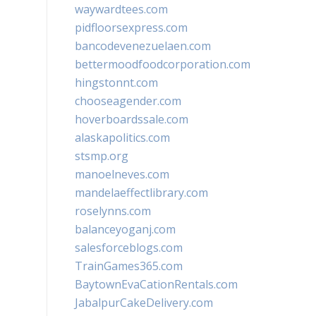
waywardtees.com
pidfloorsexpress.com
bancodevenezuelaen.com
bettermoodfoodcorporation.com
hingstonnt.com
chooseagender.com
hoverboardssale.com
alaskapolitics.com
stsmp.org
manoelneves.com
mandelaeffectlibrary.com
roselynns.com
balanceyoganj.com
salesforceblogs.com
TrainGames365.com
BaytownEvaCationRentals.com
JabalpurCakeDelivery.com