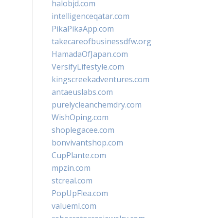
halobjd.com
intelligenceqatar.com
PikaPikaApp.com
takecareofbusinessdfw.org
HamadaOfJapan.com
VersifyLifestyle.com
kingscreekadventures.com
antaeuslabs.com
purelycleanchemdry.com
WishOping.com
shoplegacee.com
bonvivantshop.com
CupPlante.com
mpzin.com
stcreal.com
PopUpFlea.com
valueml.com