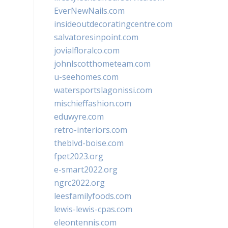
EverNewNails.com
insideoutdecoratingcentre.com
salvatoresinpoint.com
jovialfloralco.com
johnlscotthometeam.com
u-seehomes.com
watersportslagonissi.com
mischieffashion.com
eduwyre.com
retro-interiors.com
theblvd-boise.com
fpet2023.org
e-smart2022.org
ngrc2022.org
leesfamilyfoods.com
lewis-lewis-cpas.com
eleontennis.com