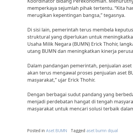
Koordinator Bidang Perekonomian. Menurutny
memperkaya sejumlah pihak tertentu. “Kita h
merugikan kepentingan bangsa,” tegasnya.
Di sisi lain, pemerintah terus membela keput
struktural yang diperlukan untuk meningkatk
Usaha Milik Negara (BUMN) Erick Thohir, lang
utang BUMN dan meningkatkan kinerja perus
Dalam pandangan pemerintah, penjualan aset 
akan terus mengawal proses penjualan aset B
masyarakat,” ujar Erick Thohir.
Dengan berbagai sudut pandang yang berbeda,
menjadi perdebatan hangat di tengah masyarak
masyarakat untuk mencari solusi terbaik dal
Posted in
Aset BUMN
Tagged
aset bumn dijual