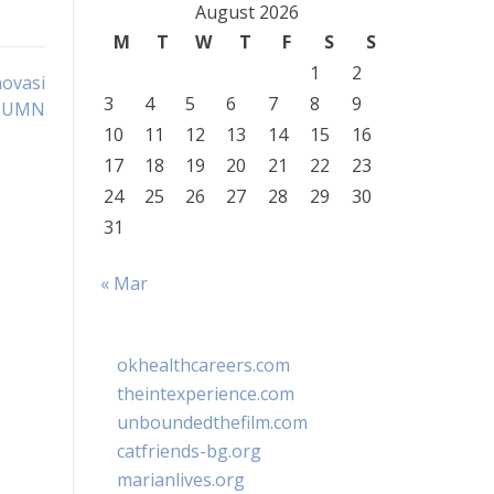
August 2026
M
T
W
T
F
S
S
1
2
novasi
3
4
5
6
7
8
9
 BUMN
10
11
12
13
14
15
16
17
18
19
20
21
22
23
24
25
26
27
28
29
30
31
« Mar
okhealthcareers.com
theintexperience.com
unboundedthefilm.com
catfriends-bg.org
marianlives.org