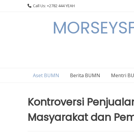
Skip
Call Us: +2782 444 YEAH
to
content
MORSEYSF
Aset BUMN
Berita BUMN
Mentri 
Kontroversi Penjuala
Masyarakat dan Pem