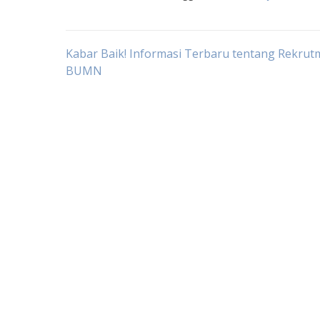
Post
Kabar Baik! Informasi Terbaru tentang Rekru
BUMN
navigation