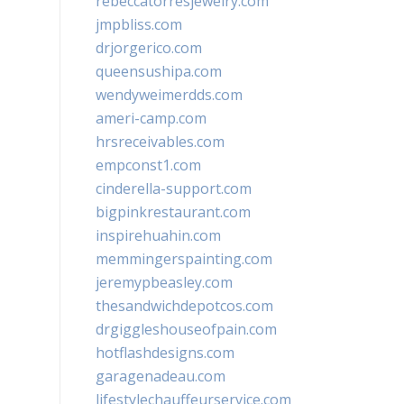
rebeccatorresjewelry.com
jmpbliss.com
drjorgerico.com
queensushipa.com
wendyweimerdds.com
ameri-camp.com
hrsreceivables.com
empconst1.com
cinderella-support.com
bigpinkrestaurant.com
inspirehuahin.com
memmingerspainting.com
jeremypbeasley.com
thesandwichdepotcos.com
drgiggleshouseofpain.com
hotflashdesigns.com
garagenadeau.com
lifestylechauffeurservice.com