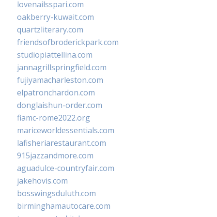
lovenailsspari.com
oakberry-kuwait.com
quartzliterary.com
friendsofbroderickpark.com
studiopiattellina.com
jannagrillspringfield.com
fujiyamacharleston.com
elpatronchardon.com
donglaishun-order.com
fiamc-rome2022.org
mariceworldessentials.com
lafisheriarestaurant.com
915jazzandmore.com
aguadulce-countryfair.com
jakehovis.com
bosswingsduluth.com
birminghamautocare.com