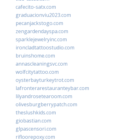
cafecito-satx.com
graduacionviu2023.com
pecanjackstogo.com
zengardendayspa.com
sparklejewelryinc.com
ironcladtattoostudio.com
bruinshome.com
annascleaningsvc.com
wolfcitytattoo.com
oysterbayturkeytrot.com
lafronterarestauranteybar.com
lilyandrosetearoom.com
olivesburgberrypatch.com
theslushkids.com
giobastian.com
glpascensori.com
rifloorepoxy.com