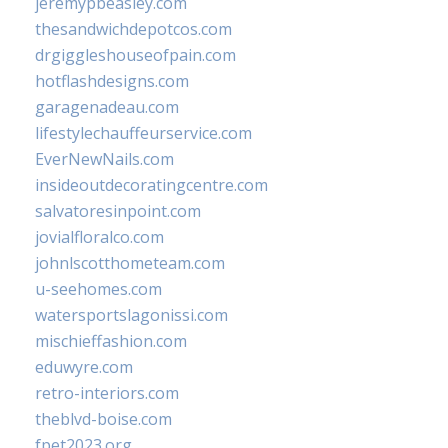
jeremypbeasley.com
thesandwichdepotcos.com
drgiggleshouseofpain.com
hotflashdesigns.com
garagenadeau.com
lifestylechauffeurservice.com
EverNewNails.com
insideoutdecoratingcentre.com
salvatoresinpoint.com
jovialfloralco.com
johnlscotthometeam.com
u-seehomes.com
watersportslagonissi.com
mischieffashion.com
eduwyre.com
retro-interiors.com
theblvd-boise.com
fpet2023.org