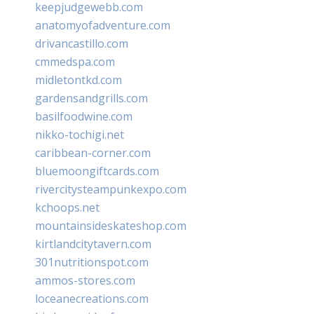
keepjudgewebb.com
anatomyofadventure.com
drivancastillo.com
cmmedspa.com
midletontkd.com
gardensandgrills.com
basilfoodwine.com
nikko-tochigi.net
caribbean-corner.com
bluemoongiftcards.com
rivercitysteampunkexpo.com
kchoops.net
mountainsideskateshop.com
kirtlandcitytavern.com
301nutritionspot.com
ammos-stores.com
loceanecreations.com