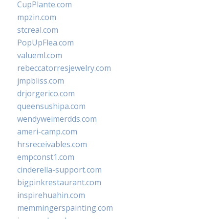
CupPlante.com
mpzin.com
stcreal.com
PopUpFlea.com
valueml.com
rebeccatorresjewelry.com
jmpbliss.com
drjorgerico.com
queensushipa.com
wendyweimerdds.com
ameri-camp.com
hrsreceivables.com
empconst1.com
cinderella-support.com
bigpinkrestaurant.com
inspirehuahin.com
memmingerspainting.com