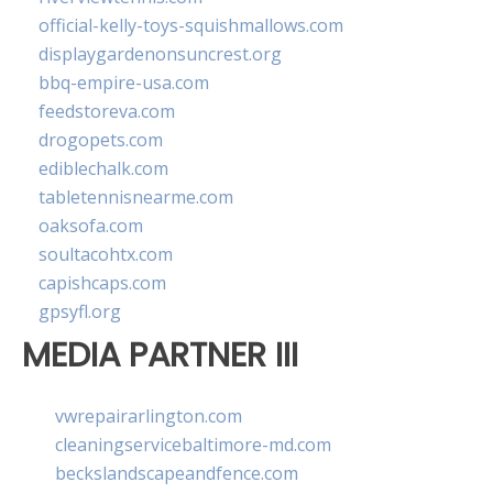
official-kelly-toys-squishmallows.com
displaygardenonsuncrest.org
bbq-empire-usa.com
feedstoreva.com
drogopets.com
ediblechalk.com
tabletennisnearme.com
oaksofa.com
soultacohtx.com
capishcaps.com
gpsyfl.org
MEDIA PARTNER III
vwrepairarlington.com
cleaningservicebaltimore-md.com
beckslandscapeandfence.com