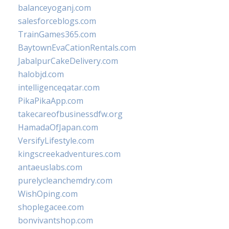
balanceyoganj.com
salesforceblogs.com
TrainGames365.com
BaytownEvaCationRentals.com
JabalpurCakeDelivery.com
halobjd.com
intelligenceqatar.com
PikaPikaApp.com
takecareofbusinessdfw.org
HamadaOfJapan.com
VersifyLifestyle.com
kingscreekadventures.com
antaeuslabs.com
purelycleanchemdry.com
WishOping.com
shoplegacee.com
bonvivantshop.com