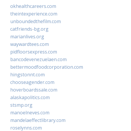
okhealthcareers.com
theintexperience.com
unboundedthefilm.com
catfriends-bg.org
marianlives.org
waywardtees.com
pidfloorsexpress.com
bancodevenezuelaen.com
bettermoodfoodcorporation.com
hingstonnt.com
chooseagender.com
hoverboardssale.com
alaskapolitics.com
stsmp.org
manoelneves.com
mandelaeffectlibrary.com
roselynns.com