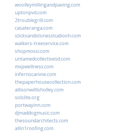
woolleymillingandpaving.com
uptonpvd.com
2troublegrill.com
casateranga.com
sticksandstonesstudiooh.com
walkers-treeservice.com
shopmossi.com
untamedcollectivesd.com
mxpwellness.com
infernocanine.com
thepaperhousecollection.com
allisonwillisholley.com
solslite.org
portwayinn.com
djmaddogmusic.com
thesoundarchitects.com
allin1roofing.com