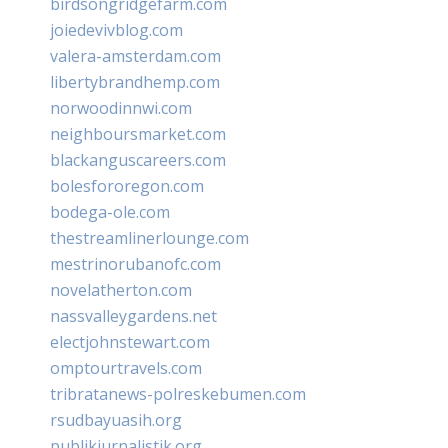
birdsongridgefarm.com
joiedevivblog.com
valera-amsterdam.com
libertybrandhemp.com
norwoodinnwi.com
neighboursmarket.com
blackanguscareers.com
bolesfororegon.com
bodega-ole.com
thestreamlinerlounge.com
mestrinorubanofc.com
novelatherton.com
nassvalleygardens.net
electjohnstewart.com
omptourtravels.com
tribratanews-polreskebumen.com
rsudbayuasih.org
publikjurnalistik.org