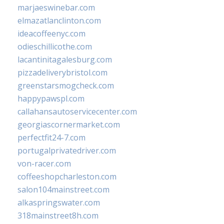
marjaeswinebar.com
elmazatlanclinton.com
ideacoffeenyc.com
odieschillicothe.com
lacantinitagalesburg.com
pizzadeliverybristol.com
greenstarsmogcheck.com
happypawspl.com
callahansautoservicecenter.com
georgiascornermarket.com
perfectfit24-7.com
portugalprivatedriver.com
von-racer.com
coffeeshopcharleston.com
salon104mainstreet.com
alkaspringswater.com
318mainstreet8h.com