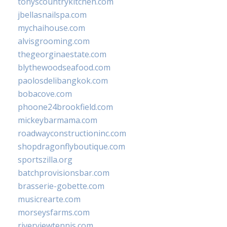
tonyscountrykitchen.com
jbellasnailspa.com
mychaihouse.com
alvisgrooming.com
thegeorginaestate.com
blythewoodseafood.com
paolosdelibangkok.com
bobacove.com
phoone24brookfield.com
mickeybarmama.com
roadwayconstructioninc.com
shopdragonflyboutique.com
sportszilla.org
batchprovisionsbar.com
brasserie-gobette.com
musicrearte.com
morseysfarms.com
riverviewtennis.com