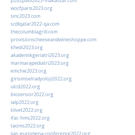
p2b2pabi2023-makassar.com
wocfparis2023.org
sinc2023.com
scdlqatar2022-qa.com
thecolumbiagrill.com
provisionscheeseandwineshoppe.com
khedi2023.org
akademikgeriatri2023.org
marmarapediatri2023.org
emchie2023.org
girisimselradyoloji2022.org
utcd2022.org
biosensor2022.org
ialp2022.org
klivet2022.org
ifac-hms2022.org
taoms2022.org
iias-euromena-conference2022.org