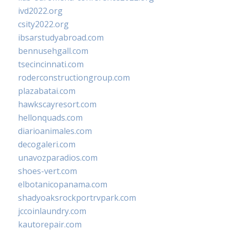
ivd2022.org
csity2022.org
ibsarstudyabroad.com
bennusehgall.com
tsecincinnati.com
roderconstructiongroup.com
plazabatai.com
hawkscayresort.com
hellonquads.com
diarioanimales.com
decogaleri.com
unavozparadios.com
shoes-vert.com
elbotanicopanama.com
shadyoaksrockportrvpark.com
jccoinlaundry.com
kautorepair.com