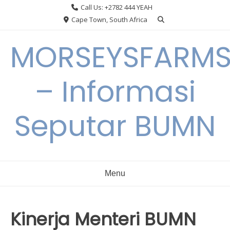
Skip
Call Us: +2782 444 YEAH
to
Cape Town, South Africa
content
MORSEYSFARM
– Informasi
Seputar BUMN
Menu
Kinerja Menteri BUMN