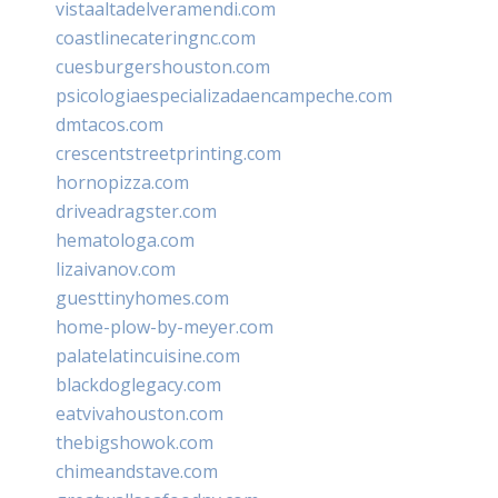
vistaaltadelveramendi.com
coastlinecateringnc.com
cuesburgershouston.com
psicologiaespecializadaencampeche.com
dmtacos.com
crescentstreetprinting.com
hornopizza.com
driveadragster.com
hematologa.com
lizaivanov.com
guesttinyhomes.com
home-plow-by-meyer.com
palatelatincuisine.com
blackdoglegacy.com
eatvivahouston.com
thebigshowok.com
chimeandstave.com