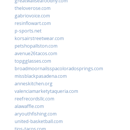
greatwallseafoodny.com
theloverose.com
gabriovoice.com
resinflowart.com
p-sports.net
korsairstreetwear.com
petshopallston.com
avenue26tacos.com
topgglasses.com
broadmoornailsspacoloradosprings.com
missblackpasadena.com
anneskitchen.org
valenciamarketytaqueria.com
reefrecordsllc.com
alawaffle.com
aryouthfishing.com
united-basketball.com
tios-tacos.com