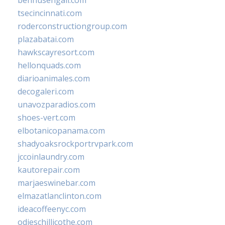
bennusehgall.com
tsecincinnati.com
roderconstructiongroup.com
plazabatai.com
hawkscayresort.com
hellonquads.com
diarioanimales.com
decogaleri.com
unavozparadios.com
shoes-vert.com
elbotanicopanama.com
shadyoaksrockportrvpark.com
jccoinlaundry.com
kautorepair.com
marjaeswinebar.com
elmazatlanclinton.com
ideacoffeenyc.com
odieschillicothe.com