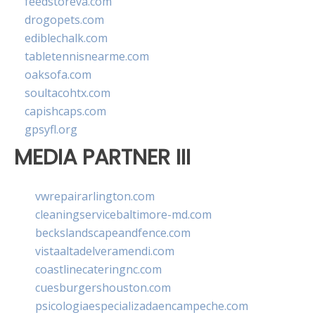
feedstoreva.com
drogopets.com
ediblechalk.com
tabletennisnearme.com
oaksofa.com
soultacohtx.com
capishcaps.com
gpsyfl.org
MEDIA PARTNER III
vwrepairarlington.com
cleaningservicebaltimore-md.com
beckslandscapeandfence.com
vistaaltadelveramendi.com
coastlinecateringnc.com
cuesburgershouston.com
psicologiaespecializadaencampeche.com