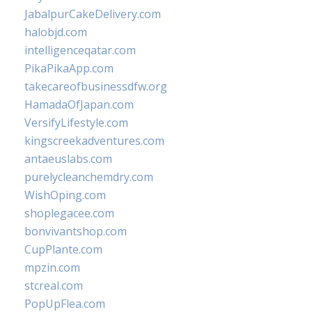
JabalpurCakeDelivery.com
halobjd.com
intelligenceqatar.com
PikaPikaApp.com
takecareofbusinessdfw.org
HamadaOfJapan.com
VersifyLifestyle.com
kingscreekadventures.com
antaeuslabs.com
purelycleanchemdry.com
WishOping.com
shoplegacee.com
bonvivantshop.com
CupPlante.com
mpzin.com
stcreal.com
PopUpFlea.com