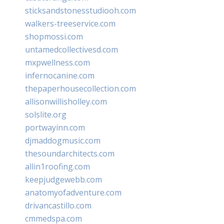
sticksandstonesstudiooh.com
walkers-treeservice.com
shopmossi.com
untamedcollectivesd.com
mxpwellness.com
infernocanine.com
thepaperhousecollection.com
allisonwillisholley.com
solslite.org
portwayinn.com
djmaddogmusic.com
thesoundarchitects.com
allin1roofing.com
keepjudgewebb.com
anatomyofadventure.com
drivancastillo.com
cmmedspa.com