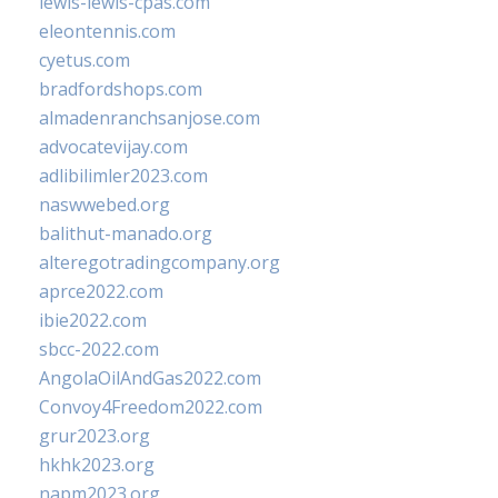
lewis-lewis-cpas.com
eleontennis.com
cyetus.com
bradfordshops.com
almadenranchsanjose.com
advocatevijay.com
adlibilimler2023.com
naswwebed.org
balithut-manado.org
alteregotradingcompany.org
aprce2022.com
ibie2022.com
sbcc-2022.com
AngolaOilAndGas2022.com
Convoy4Freedom2022.com
grur2023.org
hkhk2023.org
napm2023.org