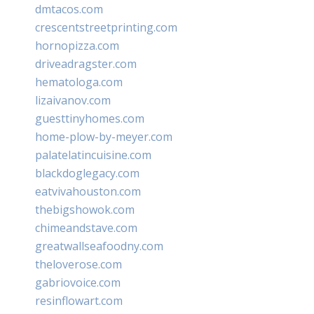
dmtacos.com
crescentstreetprinting.com
hornopizza.com
driveadragster.com
hematologa.com
lizaivanov.com
guesttinyhomes.com
home-plow-by-meyer.com
palatelatincuisine.com
blackdoglegacy.com
eatvivahouston.com
thebigshowok.com
chimeandstave.com
greatwallseafoodny.com
theloverose.com
gabriovoice.com
resinflowart.com