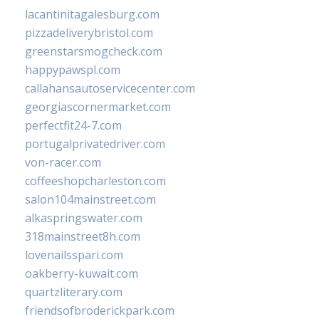
lacantinitagalesburg.com
pizzadeliverybristol.com
greenstarsmogcheck.com
happypawspl.com
callahansautoservicecenter.com
georgiascornermarket.com
perfectfit24-7.com
portugalprivatedriver.com
von-racer.com
coffeeshopcharleston.com
salon104mainstreet.com
alkaspringswater.com
318mainstreet8h.com
lovenailsspari.com
oakberry-kuwait.com
quartzliterary.com
friendsofbroderickpark.com