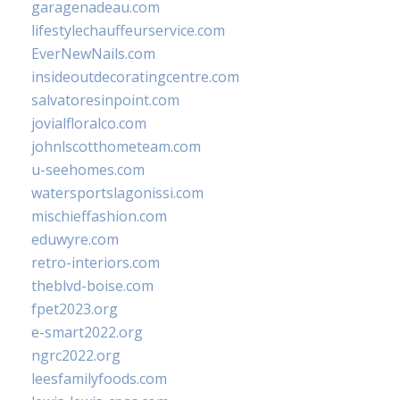
garagenadeau.com
lifestylechauffeurservice.com
EverNewNails.com
insideoutdecoratingcentre.com
salvatoresinpoint.com
jovialfloralco.com
johnlscotthometeam.com
u-seehomes.com
watersportslagonissi.com
mischieffashion.com
eduwyre.com
retro-interiors.com
theblvd-boise.com
fpet2023.org
e-smart2022.org
ngrc2022.org
leesfamilyfoods.com