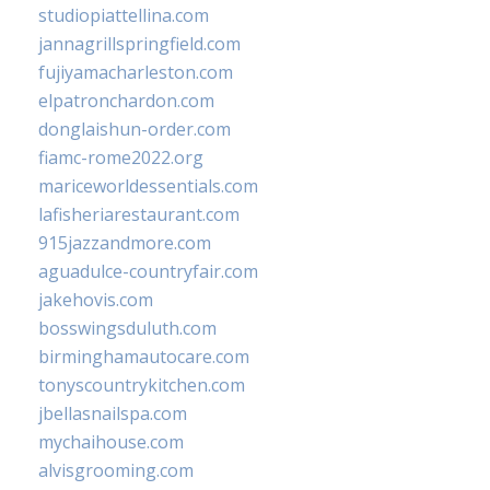
studiopiattellina.com
jannagrillspringfield.com
fujiyamacharleston.com
elpatronchardon.com
donglaishun-order.com
fiamc-rome2022.org
mariceworldessentials.com
lafisheriarestaurant.com
915jazzandmore.com
aguadulce-countryfair.com
jakehovis.com
bosswingsduluth.com
birminghamautocare.com
tonyscountrykitchen.com
jbellasnailspa.com
mychaihouse.com
alvisgrooming.com