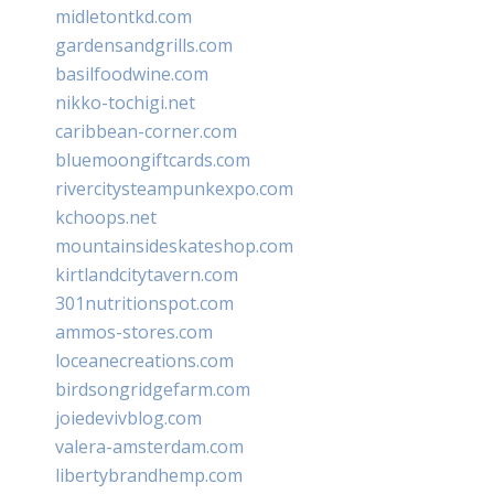
midletontkd.com
gardensandgrills.com
basilfoodwine.com
nikko-tochigi.net
caribbean-corner.com
bluemoongiftcards.com
rivercitysteampunkexpo.com
kchoops.net
mountainsideskateshop.com
kirtlandcitytavern.com
301nutritionspot.com
ammos-stores.com
loceanecreations.com
birdsongridgefarm.com
joiedevivblog.com
valera-amsterdam.com
libertybrandhemp.com