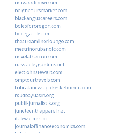
norwoodinnwi.com
neighboursmarket.com
blackanguscareers.com
bolesfororegon.com
bodega-ole.com
thestreamlinerlounge.com
mestrinorubanofc.com
novelatherton.com
nassvalleygardens.net
electjohnstewart.com
omptourtravels.com
tribratanews-polreskebumen.com
rsudbayuasih.org
publikjurnalistik.org
juneteenthapparel.net
italywarm.com
journaloffinanceeconomics.com