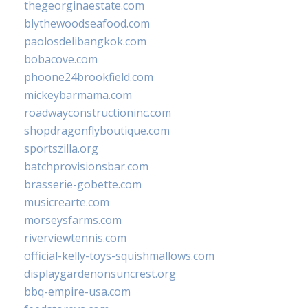
thegeorginaestate.com
blythewoodseafood.com
paolosdelibangkok.com
bobacove.com
phoone24brookfield.com
mickeybarmama.com
roadwayconstructioninc.com
shopdragonflyboutique.com
sportszilla.org
batchprovisionsbar.com
brasserie-gobette.com
musicrearte.com
morseysfarms.com
riverviewtennis.com
official-kelly-toys-squishmallows.com
displaygardenonsuncrest.org
bbq-empire-usa.com