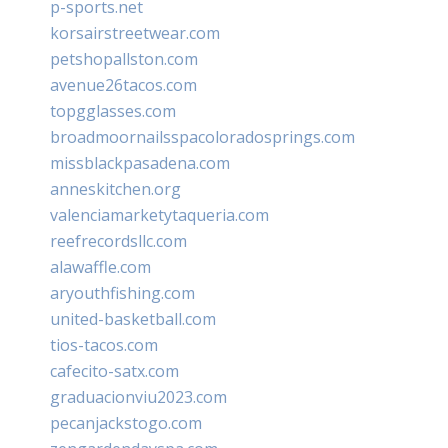
p-sports.net
korsairstreetwear.com
petshopallston.com
avenue26tacos.com
topgglasses.com
broadmoornailsspacoloradosprings.com
missblackpasadena.com
anneskitchen.org
valenciamarketytaqueria.com
reefrecordsllc.com
alawaffle.com
aryouthfishing.com
united-basketball.com
tios-tacos.com
cafecito-satx.com
graduacionviu2023.com
pecanjackstogo.com