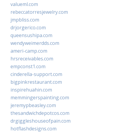
valueml.com
rebeccatorresjewelry.com
jmpbliss.com
drjorgerico.com
queensushipa.com
wendyweimerdds.com
ameri-camp.com
hrsreceivables.com
empconst1.com
cinderella-support.com
bigpinkrestaurant.com
inspirehuahin.com
memmingerspainting.com
jeremypbeasley.com
thesandwichdepotcos.com
drgiggleshouseofpain.com
hotflashdesigns.com