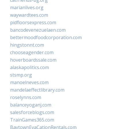
catfriends-bg.org
marianlives.org
waywardtees.com
pidfloorsexpress.com
bancodevenezuelaen.com
bettermoodfoodcorporation.com
hingstonnt.com
chooseagender.com
hoverboardssale.com
alaskapolitics.com
stsmp.org
manoelneves.com
mandelaeffectlibrary.com
roselynns.com
balanceyoganj.com
salesforceblogs.com
TrainGames365.com
BaytownEvaCationRentals.com