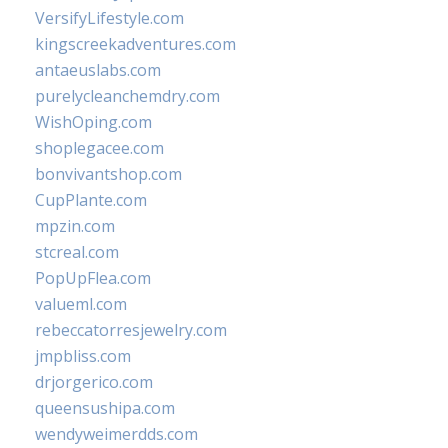
VersifyLifestyle.com
kingscreekadventures.com
antaeuslabs.com
purelycleanchemdry.com
WishOping.com
shoplegacee.com
bonvivantshop.com
CupPlante.com
mpzin.com
stcreal.com
PopUpFlea.com
valueml.com
rebeccatorresjewelry.com
jmpbliss.com
drjorgerico.com
queensushipa.com
wendyweimerdds.com