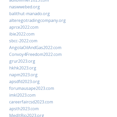
adlibilimler2023.com
naswwebed.org
balithut-manado.org
alteregotradingcompany.org
aprce2022.com
ibie2022.com
sbcc-2022.com
AngolaOilAndGas2022.com
Convoy4Freedom2022.com
grur2023.org
hkhk2023.org
napm2023.org
apsdfd2023.org
forumausape2023.com
imkl2023.com
careerfaircsd2023.com
apsth2023.com
MedItRio2023.org