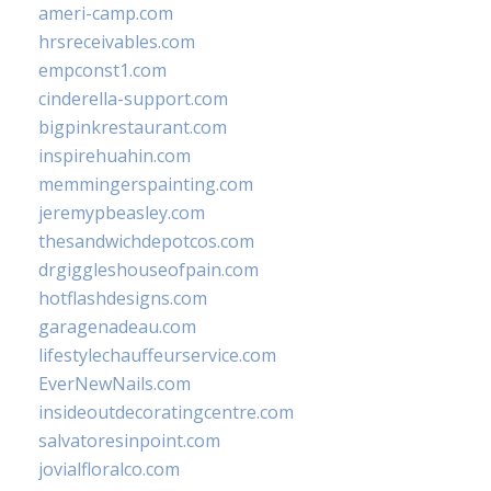
ameri-camp.com
hrsreceivables.com
empconst1.com
cinderella-support.com
bigpinkrestaurant.com
inspirehuahin.com
memmingerspainting.com
jeremypbeasley.com
thesandwichdepotcos.com
drgiggleshouseofpain.com
hotflashdesigns.com
garagenadeau.com
lifestylechauffeurservice.com
EverNewNails.com
insideoutdecoratingcentre.com
salvatoresinpoint.com
jovialfloralco.com