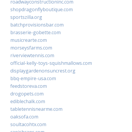
roadwayconstructioninc.com
shopdragonflyboutique.com
sportszilla.org
batchprovisionsbar.com
brasserie-gobette.com
musicrearte.com
morseysfarms.com
riverviewtennis.com
official-kelly-toys-squishmallows.com
displaygardenonsuncrest.org
bbq-empire-usa.com
feedstoreva.com
drogopets.com
ediblechalk.com
tabletennisnearme.com
oaksofa.com
soultacohtx.com