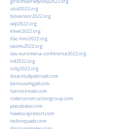
girisimselradyoloji2022.org
utcd2022.org
biosensor2022.org
ialp2022.org
klivet2022.org
ifac-hms2022.org
taoms2022.org
iias-euromena-conference2022.org
ivd2022.org
csity2022.org
ibsarstudyabroad.com
bennusehgall.com
tsecincinnati.com
roderconstructiongroup.com
plazabatai.com
hawkscayresort.com
hellonquads.com
diarioanimales.com