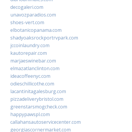
decogaleri.com
unavozparadios.com
shoes-vert.com
elbotanicopanama.com
shadyoaksrockportrvpark.com
jccoinlaundry.com
kautorepair.com
marjaeswinebar.com
elmazatlanclinton.com
ideacoffeenyc.com
odieschillicothe.com
lacantinitagalesburg.com
pizzadeliverybristol.com
greenstarsmogcheck.com
happypawspl.com
callahansautoservicecenter.com
georgiascornermarket.com