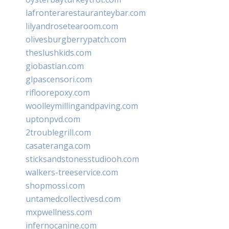
lafronterarestauranteybar.com
lilyandrosetearoom.com
olivesburgberrypatch.com
theslushkids.com
giobastian.com
glpascensori.com
rifloorepoxy.com
woolleymillingandpaving.com
uptonpvd.com
2troublegrill.com
casateranga.com
sticksandstonesstudiooh.com
walkers-treeservice.com
shopmossi.com
untamedcollectivesd.com
mxpwellness.com
infernocanine.com