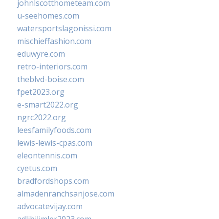
johnlscotthometeam.com
u-seehomes.com
watersportslagonissi.com
mischieffashion.com
eduwyre.com
retro-interiors.com
theblvd-boise.com
fpet2023.org
e-smart2022.org
ngrc2022.org
leesfamilyfoods.com
lewis-lewis-cpas.com
eleontennis.com
cyetus.com
bradfordshops.com
almadenranchsanjose.com
advocatevijay.com