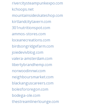
rivercitysteampunkexpo.com
kchoops.net
mountainsideskateshop.com
kirtlandcitytavern.com
301nutritionspot.com
ammos-stores.com
loceanecreations.com
birdsongridgefarm.com
joiedevivblog.com
valera-amsterdam.com
libertybrandhemp.com
norwoodinnwi.com
neighboursmarket.com
blackanguscareers.com
bolesfororegon.com
bodega-ole.com
thestreamlinerlounge.com