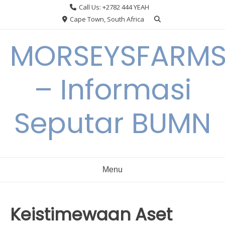
Skip
Call Us: +2782 444 YEAH
to
Cape Town, South Africa
content
MORSEYSFARM
– Informasi
Seputar BUMN
Menu
Keistimewaan Aset