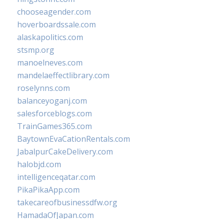
chooseagender.com
hoverboardssale.com
alaskapolitics.com
stsmp.org
manoelneves.com
mandelaeffectlibrary.com
roselynns.com
balanceyoganj.com
salesforceblogs.com
TrainGames365.com
BaytownEvaCationRentals.com
JabalpurCakeDelivery.com
halobjd.com
intelligenceqatar.com
PikaPikaApp.com
takecareofbusinessdfw.org
HamadaOfJapan.com