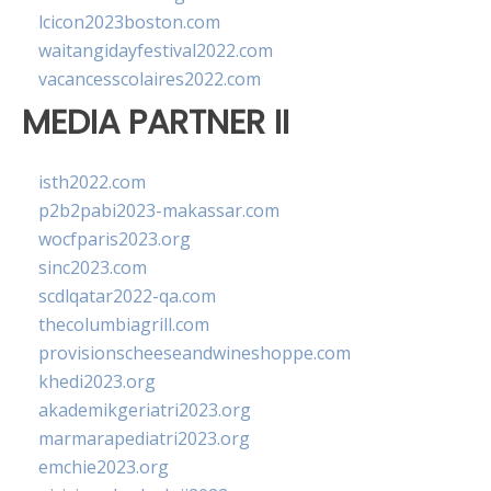
lcicon2023boston.com
waitangidayfestival2022.com
vacancesscolaires2022.com
MEDIA PARTNER II
isth2022.com
p2b2pabi2023-makassar.com
wocfparis2023.org
sinc2023.com
scdlqatar2022-qa.com
thecolumbiagrill.com
provisionscheeseandwineshoppe.com
khedi2023.org
akademikgeriatri2023.org
marmarapediatri2023.org
emchie2023.org