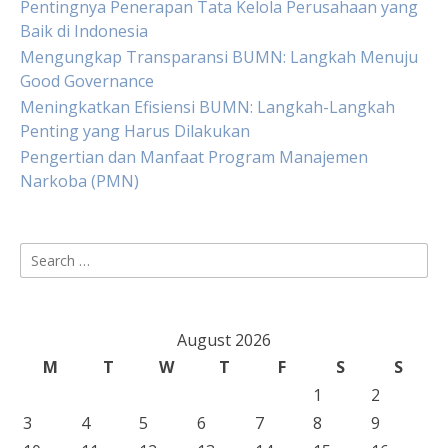
Pentingnya Penerapan Tata Kelola Perusahaan yang
Baik di Indonesia
Mengungkap Transparansi BUMN: Langkah Menuju
Good Governance
Meningkatkan Efisiensi BUMN: Langkah-Langkah
Penting yang Harus Dilakukan
Pengertian dan Manfaat Program Manajemen
Narkoba (PMN)
Search
for:
August 2026
M
T
W
T
F
S
S
1
2
3
4
5
6
7
8
9