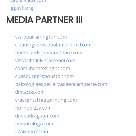
capishcaps.com
gpsyfl.org
MEDIA PARTNER III
vwrepairarlington.com
cleaningservicebaltimore-md.com
beckslandscapeandfence.com
vistaaltadelveramendi.com
coastlinecateringnc.com
cuesburgershouston.com
psicologiaespecializadaencampeche.com
dmtacos.com
crescentstreetprinting.com
hornopizza.com
driveadragster.com
hematologa.com
lizaivanov.com