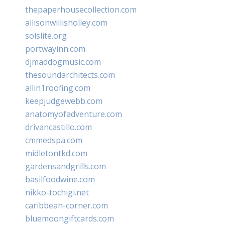
thepaperhousecollection.com
allisonwillisholley.com
solslite.org
portwayinn.com
djmaddogmusic.com
thesoundarchitects.com
allin1roofing.com
keepjudgewebb.com
anatomyofadventure.com
drivancastillo.com
cmmedspa.com
midletontkd.com
gardensandgrills.com
basilfoodwine.com
nikko-tochigi.net
caribbean-corner.com
bluemoongiftcards.com