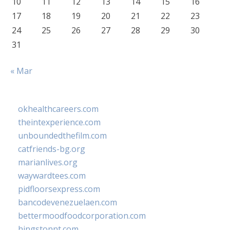
10
11
12
13
14
15
16
17
18
19
20
21
22
23
24
25
26
27
28
29
30
31
« Mar
okhealthcareers.com
theintexperience.com
unboundedthefilm.com
catfriends-bg.org
marianlives.org
waywardtees.com
pidfloorsexpress.com
bancodevenezuelaen.com
bettermoodfoodcorporation.com
hingstonnt.com