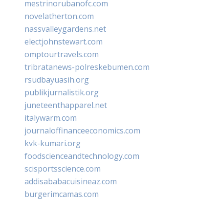
mestrinorubanofc.com
novelatherton.com
nassvalleygardens.net
electjohnstewart.com
omptourtravels.com
tribratanews-polreskebumen.com
rsudbayuasih.org
publikjurnalistik.org
juneteenthapparel.net
italywarm.com
journaloffinanceeconomics.com
kvk-kumari.org
foodscienceandtechnology.com
scisportsscience.com
addisababacuisineaz.com
burgerimcamas.com