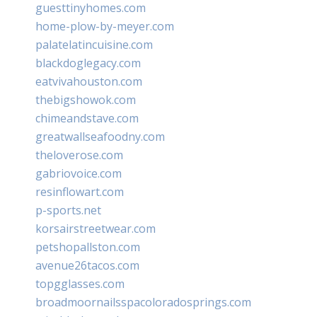
guesttinyhomes.com
home-plow-by-meyer.com
palatelatincuisine.com
blackdoglegacy.com
eatvivahouston.com
thebigshowok.com
chimeandstave.com
greatwallseafoodny.com
theloverose.com
gabriovoice.com
resinflowart.com
p-sports.net
korsairstreetwear.com
petshopallston.com
avenue26tacos.com
topgglasses.com
broadmoornailsspacoloradosprings.com