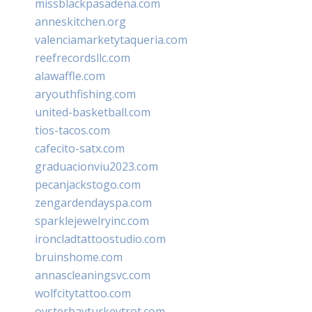
missblackpasadena.com
anneskitchen.org
valenciamarketytaqueria.com
reefrecordsllc.com
alawaffle.com
aryouthfishing.com
united-basketball.com
tios-tacos.com
cafecito-satx.com
graduacionviu2023.com
pecanjackstogo.com
zengardendayspa.com
sparklejewelryinc.com
ironcladtattoostudio.com
bruinshome.com
annascleaningsvc.com
wolfcitytattoo.com
oysterbayturkeytrot.com