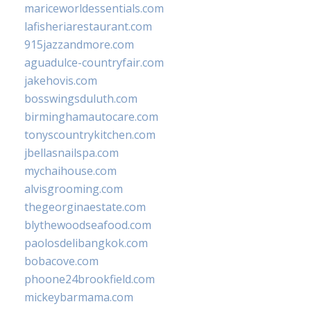
mariceworldessentials.com
lafisheriarestaurant.com
915jazzandmore.com
aguadulce-countryfair.com
jakehovis.com
bosswingsduluth.com
birminghamautocare.com
tonyscountrykitchen.com
jbellasnailspa.com
mychaihouse.com
alvisgrooming.com
thegeorginaestate.com
blythewoodseafood.com
paolosdelibangkok.com
bobacove.com
phoone24brookfield.com
mickeybarmama.com