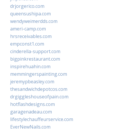
drjorgerico.com
queensushipa.com
wendyweimerdds.com
ameri-camp.com
hrsreceivables.com
empconst1.com
cinderella-support.com
bigpinkrestaurant.com
inspirehuahin.com
memmingerspainting.com
jeremypbeasley.com
thesandwichdepotcos.com
drgiggleshouseofpain.com
hotflashdesigns.com
garagenadeau.com
lifestylechauffeurservice.com
EverNewNails.com