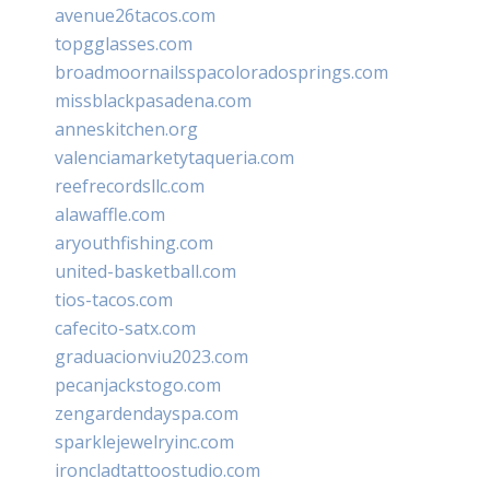
avenue26tacos.com
topgglasses.com
broadmoornailsspacoloradosprings.com
missblackpasadena.com
anneskitchen.org
valenciamarketytaqueria.com
reefrecordsllc.com
alawaffle.com
aryouthfishing.com
united-basketball.com
tios-tacos.com
cafecito-satx.com
graduacionviu2023.com
pecanjackstogo.com
zengardendayspa.com
sparklejewelryinc.com
ironcladtattoostudio.com