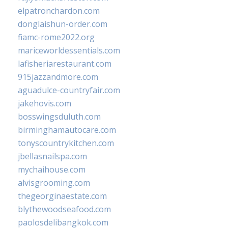
elpatronchardon.com
donglaishun-order.com
fiamc-rome2022.org
mariceworldessentials.com
lafisheriarestaurant.com
915jazzandmore.com
aguadulce-countryfair.com
jakehovis.com
bosswingsduluth.com
birminghamautocare.com
tonyscountrykitchen.com
jbellasnailspa.com
mychaihouse.com
alvisgrooming.com
thegeorginaestate.com
blythewoodseafood.com
paolosdelibangkok.com