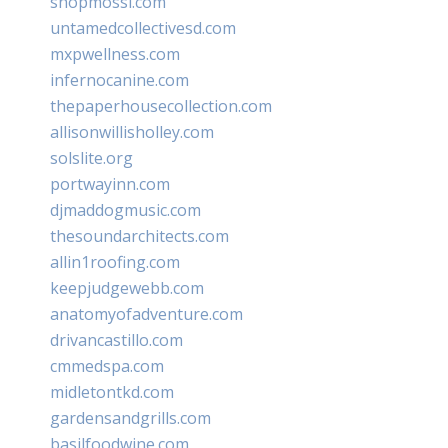
shopmossi.com
untamedcollectivesd.com
mxpwellness.com
infernocanine.com
thepaperhousecollection.com
allisonwillisholley.com
solslite.org
portwayinn.com
djmaddogmusic.com
thesoundarchitects.com
allin1roofing.com
keepjudgewebb.com
anatomyofadventure.com
drivancastillo.com
cmmedspa.com
midletontkd.com
gardensandgrills.com
basilfoodwine.com