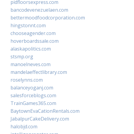
pidfloorsexpress.com
bancodevenezuelaen.com
bettermoodfoodcorporation.com
hingstonnt.com
chooseagender.com
hoverboardssale.com
alaskapolitics.com
stsmp.org
manoelneves.com
mandelaeffectlibrary.com
roselynns.com
balanceyoganj.com
salesforceblogs.com
TrainGames365.com
BaytownEvaCationRentals.com
JabalpurCakeDelivery.com
halobjd.com