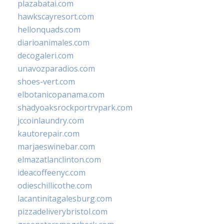
plazabatai.com
hawkscayresort.com
hellonquads.com
diarioanimales.com
decogaleri.com
unavozparadios.com
shoes-vert.com
elbotanicopanama.com
shadyoaksrockportrvpark.com
jccoinlaundry.com
kautorepair.com
marjaeswinebar.com
elmazatlanclinton.com
ideacoffeenyc.com
odieschillicothe.com
lacantinitagalesburg.com
pizzadeliverybristol.com