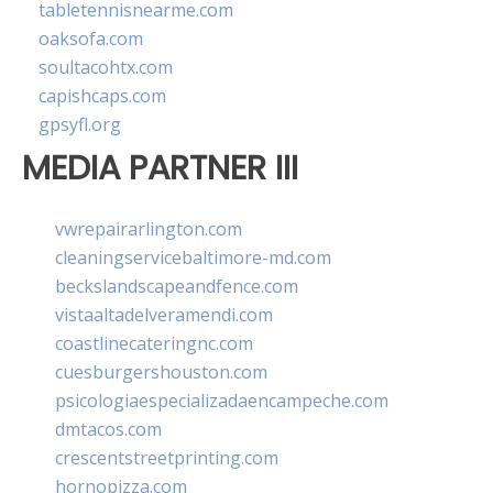
tabletennisnearme.com
oaksofa.com
soultacohtx.com
capishcaps.com
gpsyfl.org
MEDIA PARTNER III
vwrepairarlington.com
cleaningservicebaltimore-md.com
beckslandscapeandfence.com
vistaaltadelveramendi.com
coastlinecateringnc.com
cuesburgershouston.com
psicologiaespecializadaencampeche.com
dmtacos.com
crescentstreetprinting.com
hornopizza.com