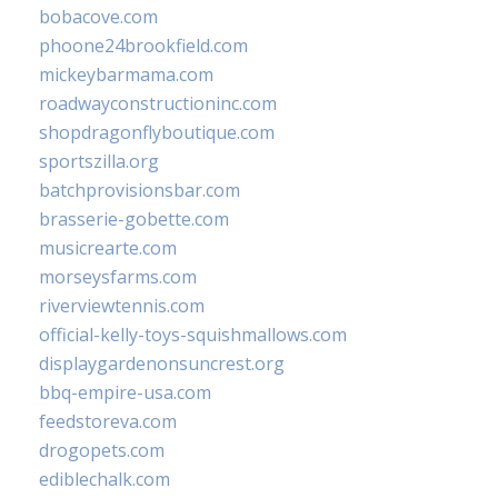
bobacove.com
phoone24brookfield.com
mickeybarmama.com
roadwayconstructioninc.com
shopdragonflyboutique.com
sportszilla.org
batchprovisionsbar.com
brasserie-gobette.com
musicrearte.com
morseysfarms.com
riverviewtennis.com
official-kelly-toys-squishmallows.com
displaygardenonsuncrest.org
bbq-empire-usa.com
feedstoreva.com
drogopets.com
ediblechalk.com