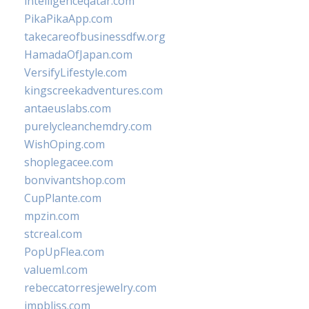
intelligenceqatar.com
PikaPikaApp.com
takecareofbusinessdfw.org
HamadaOfJapan.com
VersifyLifestyle.com
kingscreekadventures.com
antaeuslabs.com
purelycleanchemdry.com
WishOping.com
shoplegacee.com
bonvivantshop.com
CupPlante.com
mpzin.com
stcreal.com
PopUpFlea.com
valueml.com
rebeccatorresjewelry.com
jmpbliss.com