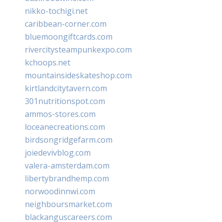
nikko-tochigi.net
caribbean-corner.com
bluemoongiftcards.com
rivercitysteampunkexpo.com
kchoops.net
mountainsideskateshop.com
kirtlandcitytavern.com
301nutritionspot.com
ammos-stores.com
loceanecreations.com
birdsongridgefarm.com
joiedevivblog.com
valera-amsterdam.com
libertybrandhemp.com
norwoodinnwi.com
neighboursmarket.com
blackanguscareers.com