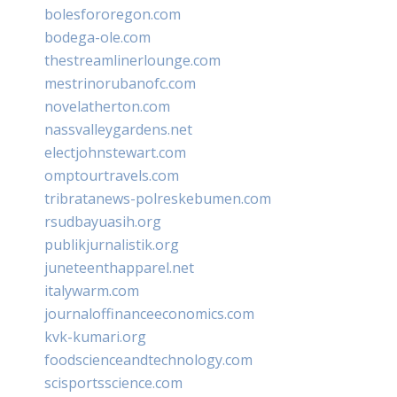
bolesfororegon.com
bodega-ole.com
thestreamlinerlounge.com
mestrinorubanofc.com
novelatherton.com
nassvalleygardens.net
electjohnstewart.com
omptourtravels.com
tribratanews-polreskebumen.com
rsudbayuasih.org
publikjurnalistik.org
juneteenthapparel.net
italywarm.com
journaloffinanceeconomics.com
kvk-kumari.org
foodscienceandtechnology.com
scisportsscience.com