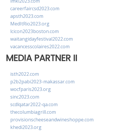
imkl2023.com
careerfaircsd2023.com
apsth2023.com
MedItRio2023.org
lcicon2023boston.com
waitangidayfestival2022.com
vacancesscolaires2022.com
MEDIA PARTNER II
isth2022.com
p2b2pabi2023-makassar.com
wocfparis2023.org
sinc2023.com
scdlqatar2022-qa.com
thecolumbiagrill.com
provisionscheeseandwineshoppe.com
khedi2023.org