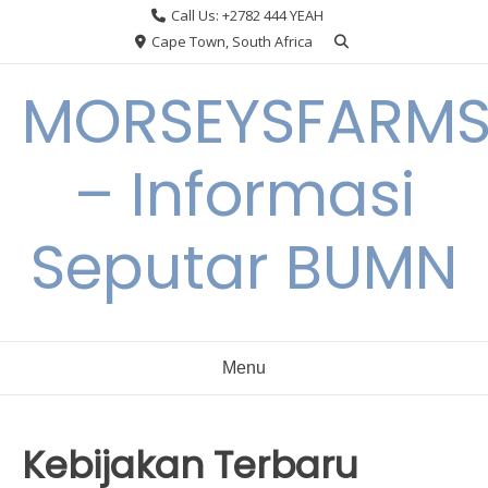
Skip
Call Us: +2782 444 YEAH
to
Cape Town, South Africa
content
MORSEYSFARM
– Informasi
Seputar BUMN
Menu
Kebijakan Terbaru