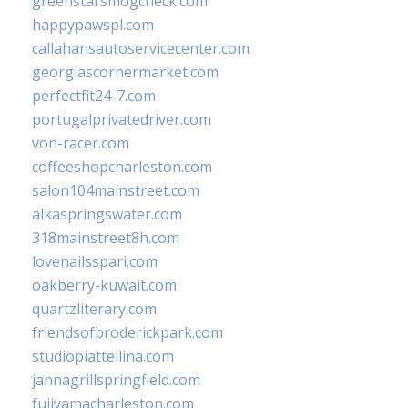
greenstarsmogcheck.com
happypawspl.com
callahansautoservicecenter.com
georgiascornermarket.com
perfectfit24-7.com
portugalprivatedriver.com
von-racer.com
coffeeshopcharleston.com
salon104mainstreet.com
alkaspringswater.com
318mainstreet8h.com
lovenailsspari.com
oakberry-kuwait.com
quartzliterary.com
friendsofbroderickpark.com
studiopiattellina.com
jannagrillspringfield.com
fujiyamacharleston.com