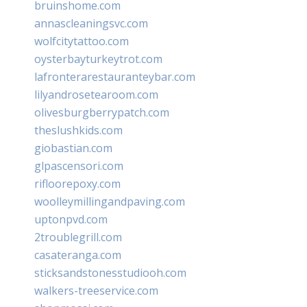
bruinshome.com
annascleaningsvc.com
wolfcitytattoo.com
oysterbayturkeytrot.com
lafronterarestauranteybar.com
lilyandrosetearoom.com
olivesburgberrypatch.com
theslushkids.com
giobastian.com
glpascensori.com
rifloorepoxy.com
woolleymillingandpaving.com
uptonpvd.com
2troublegrill.com
casateranga.com
sticksandstonesstudiooh.com
walkers-treeservice.com