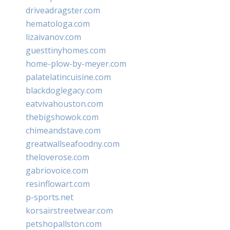
driveadragster.com
hematologa.com
lizaivanov.com
guesttinyhomes.com
home-plow-by-meyer.com
palatelatincuisine.com
blackdoglegacy.com
eatvivahouston.com
thebigshowok.com
chimeandstave.com
greatwallseafoodny.com
theloverose.com
gabriovoice.com
resinflowart.com
p-sports.net
korsairstreetwear.com
petshopallston.com