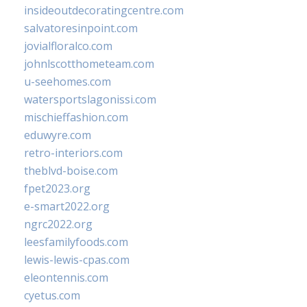
insideoutdecoratingcentre.com
salvatoresinpoint.com
jovialfloralco.com
johnlscotthometeam.com
u-seehomes.com
watersportslagonissi.com
mischieffashion.com
eduwyre.com
retro-interiors.com
theblvd-boise.com
fpet2023.org
e-smart2022.org
ngrc2022.org
leesfamilyfoods.com
lewis-lewis-cpas.com
eleontennis.com
cyetus.com