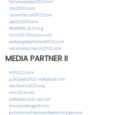
forumausape2023.com
imkl2023.com
careerfaircsd2023.com
apsth2023.com
MedItRio2023.org
lcicon2023boston.com
waitangidayfestival2022.com
vacancesscolaires2022.com
MEDIA PARTNER II
isth2022.com
p2b2pabi2023-makassar.com
wocfparis2023.org
sinc2023.com
scdlqatar2022-qa.com
thecolumbiagrill.com
provisionscheeseandwineshoppe.com