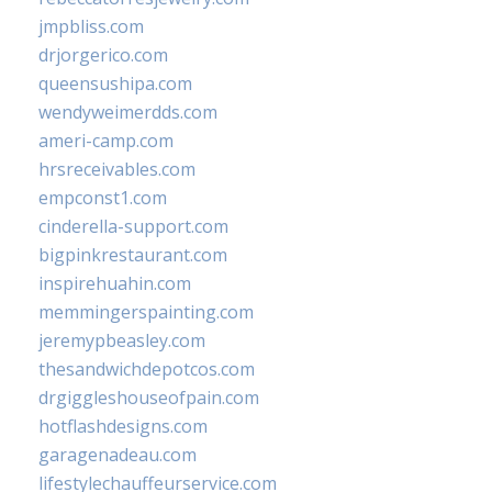
jmpbliss.com
drjorgerico.com
queensushipa.com
wendyweimerdds.com
ameri-camp.com
hrsreceivables.com
empconst1.com
cinderella-support.com
bigpinkrestaurant.com
inspirehuahin.com
memmingerspainting.com
jeremypbeasley.com
thesandwichdepotcos.com
drgiggleshouseofpain.com
hotflashdesigns.com
garagenadeau.com
lifestylechauffeurservice.com