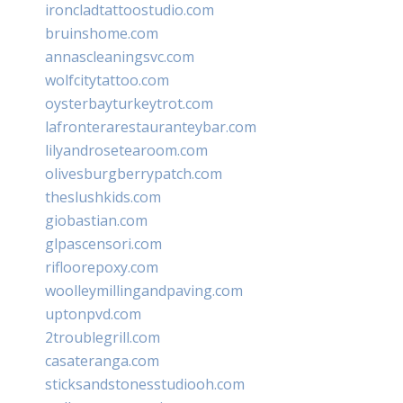
ironcladtattoostudio.com
bruinshome.com
annascleaningsvc.com
wolfcitytattoo.com
oysterbayturkeytrot.com
lafronterarestauranteybar.com
lilyandrosetearoom.com
olivesburgberrypatch.com
theslushkids.com
giobastian.com
glpascensori.com
rifloorepoxy.com
woolleymillingandpaving.com
uptonpvd.com
2troublegrill.com
casateranga.com
sticksandstonesstudiooh.com