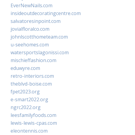
EverNewNails.com
insideoutdecoratingcentre.com
salvatoresinpoint.com
jovialfloralco.com
johnlscotthometeam.com
u-seehomes.com
watersportslagonissi.com
mischieffashion.com
eduwyre.com
retro-interiors.com
theblvd-boise.com
fpet2023.org
e-smart2022.org
ngrc2022.org
leesfamilyfoods.com
lewis-lewis-cpas.com
eleontennis.com