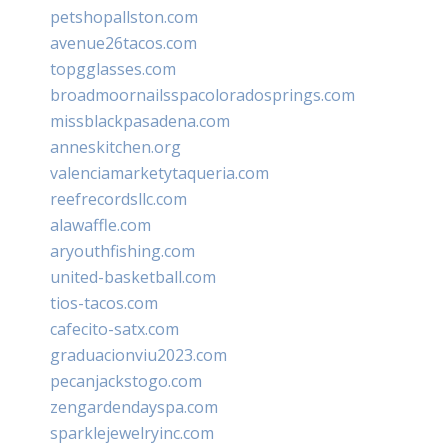
petshopallston.com
avenue26tacos.com
topgglasses.com
broadmoornailsspacoloradosprings.com
missblackpasadena.com
anneskitchen.org
valenciamarketytaqueria.com
reefrecordsllc.com
alawaffle.com
aryouthfishing.com
united-basketball.com
tios-tacos.com
cafecito-satx.com
graduacionviu2023.com
pecanjackstogo.com
zengardendayspa.com
sparklejewelryinc.com