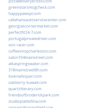
pizzadeliverybristol.com
greenstarsmogcheck.com
happypawspl.com
callahansautoservicecenter.com
georgiascornermarket.com
perfectfit24-7.com
portugalprivatedriver.com
von-racer.com
coffeeshopcharleston.com
salon104mainstreet.com
alkaspringswater.com
318mainstreet8h.com
lovenailsspari.com
oakberry-kuwait.com
quartzliterary.com
friendsofbroderickpark.com
studiopiattellina.com
jannagrillspringfield.com