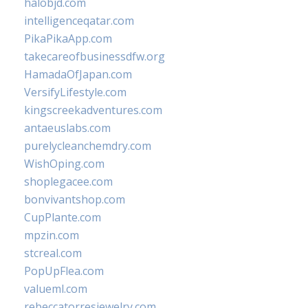
halobjd.com
intelligenceqatar.com
PikaPikaApp.com
takecareofbusinessdfw.org
HamadaOfJapan.com
VersifyLifestyle.com
kingscreekadventures.com
antaeuslabs.com
purelycleanchemdry.com
WishOping.com
shoplegacee.com
bonvivantshop.com
CupPlante.com
mpzin.com
stcreal.com
PopUpFlea.com
valueml.com
rebeccatorresjewelry.com