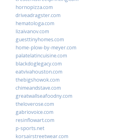
hornopizza.com
driveadragster.com
hematologa.com
lizaivanov.com
guesttinyhomes.com
home-plow-by-meyer.com
palatelatincuisine.com
blackdoglegacy.com
eatvivahouston.com
thebigshowok.com
chimeandstave.com
greatwallseafoodny.com
theloverose.com
gabriovoice.com
resinflowart.com
p-sports.net
korsairstreetwear.com