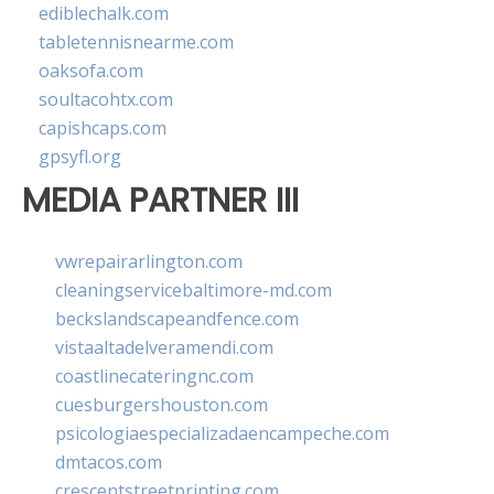
ediblechalk.com
tabletennisnearme.com
oaksofa.com
soultacohtx.com
capishcaps.com
gpsyfl.org
MEDIA PARTNER III
vwrepairarlington.com
cleaningservicebaltimore-md.com
beckslandscapeandfence.com
vistaaltadelveramendi.com
coastlinecateringnc.com
cuesburgershouston.com
psicologiaespecializadaencampeche.com
dmtacos.com
crescentstreetprinting.com