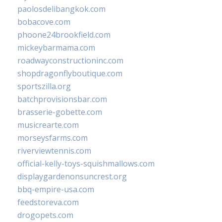
paolosdelibangkok.com
bobacove.com
phoone24brookfield.com
mickeybarmama.com
roadwayconstructioninc.com
shopdragonflyboutique.com
sportszilla.org
batchprovisionsbar.com
brasserie-gobette.com
musicrearte.com
morseysfarms.com
riverviewtennis.com
official-kelly-toys-squishmallows.com
displaygardenonsuncrest.org
bbq-empire-usa.com
feedstoreva.com
drogopets.com