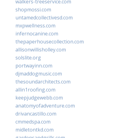
walkers-treeservice.com
shopmossi.com
untamedcollectivesd.com
mxpwellness.com
infernocanine.com
thepaperhousecollection.com
allisonwillisholley.com
solslite.org
portwayinn.com
djmaddogmusic.com
thesoundarchitects.com
allin1roofing.com
keepjudgewebb.com
anatomyofadventure.com
drivancastillo.com
cmmedspa.com
midletontkd.com
gardensandgrills.com