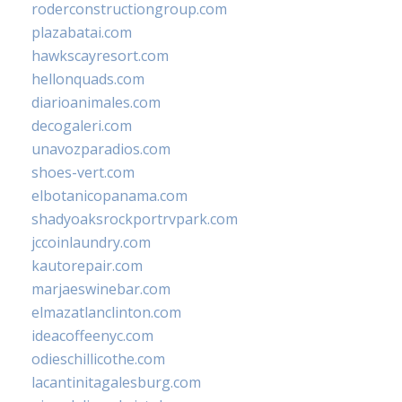
roderconstructiongroup.com
plazabatai.com
hawkscayresort.com
hellonquads.com
diarioanimales.com
decogaleri.com
unavozparadios.com
shoes-vert.com
elbotanicopanama.com
shadyoaksrockportrvpark.com
jccoinlaundry.com
kautorepair.com
marjaeswinebar.com
elmazatlanclinton.com
ideacoffeenyc.com
odieschillicothe.com
lacantinitagalesburg.com