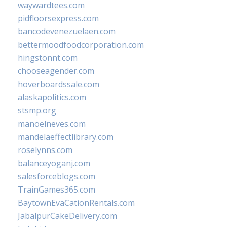
waywardtees.com
pidfloorsexpress.com
bancodevenezuelaen.com
bettermoodfoodcorporation.com
hingstonnt.com
chooseagender.com
hoverboardssale.com
alaskapolitics.com
stsmp.org
manoelneves.com
mandelaeffectlibrary.com
roselynns.com
balanceyoganj.com
salesforceblogs.com
TrainGames365.com
BaytownEvaCationRentals.com
JabalpurCakeDelivery.com