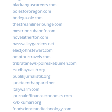
blackanguscareers.com
bolesfororegon.com
bodega-ole.com
thestreamlinerlounge.com
mestrinorubanofc.com
novelatherton.com
nassvalleygardens.net
electjohnstewart.com
omptourtravels.com
tribratanews-polreskebumen.com
rsudbayuasih.org
publikjurnalistik.org
juneteenthapparel.net
italywarm.com
journaloffinanceeconomics.com
kvk-kumari.org
foodscienceandtechnology.com