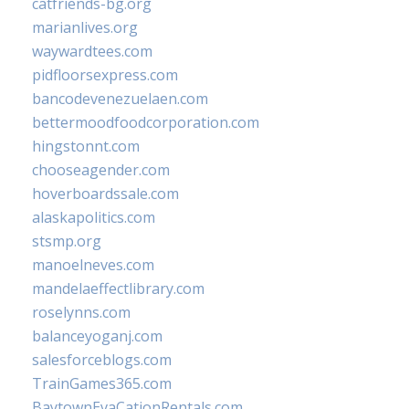
catfriends-bg.org
marianlives.org
waywardtees.com
pidfloorsexpress.com
bancodevenezuelaen.com
bettermoodfoodcorporation.com
hingstonnt.com
chooseagender.com
hoverboardssale.com
alaskapolitics.com
stsmp.org
manoelneves.com
mandelaeffectlibrary.com
roselynns.com
balanceyoganj.com
salesforceblogs.com
TrainGames365.com
BaytownEvaCationRentals.com