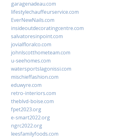
garagenadeau.com
lifestylechauffeurservice.com
EverNewNails.com
insideoutdecoratingcentre.com
salvatoresinpoint.com
jovialfloralco.com
johnlscotthometeam.com
u-seehomes.com
watersportslagonissi.com
mischieffashion.com
eduwyre.com
retro-interiors.com
theblvd-boise.com
fpet2023.org
e-smart2022.org
ngrc2022.org
leesfamilyfoods.com