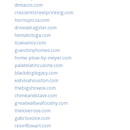
dmtacos.com
crescentstreetprinting.com
hornopizza.com
driveadragster.com
hematologa.com
lizaivanov.com
guesttinyhomes.com
home-plow-by-meyer.com
palatelatincuisine.com
blackdoglegacy.com
eatvivahouston.com
thebigshowok.com
chimeandstave.com
greatwallseafoodny.com
theloverose.com
gabriovoice.com
resinflowart.com