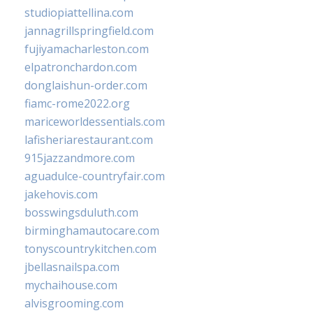
studiopiattellina.com
jannagrillspringfield.com
fujiyamacharleston.com
elpatronchardon.com
donglaishun-order.com
fiamc-rome2022.org
mariceworldessentials.com
lafisheriarestaurant.com
915jazzandmore.com
aguadulce-countryfair.com
jakehovis.com
bosswingsduluth.com
birminghamautocare.com
tonyscountrykitchen.com
jbellasnailspa.com
mychaihouse.com
alvisgrooming.com