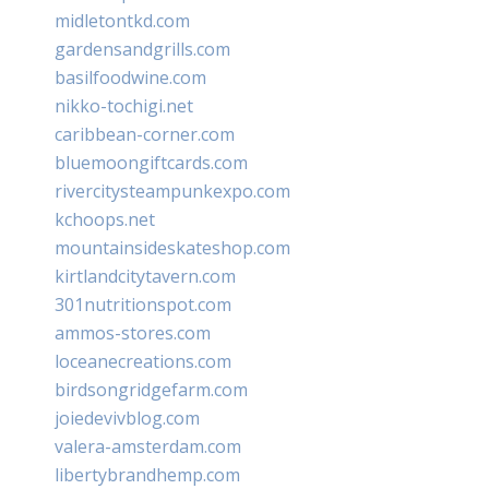
midletontkd.com
gardensandgrills.com
basilfoodwine.com
nikko-tochigi.net
caribbean-corner.com
bluemoongiftcards.com
rivercitysteampunkexpo.com
kchoops.net
mountainsideskateshop.com
kirtlandcitytavern.com
301nutritionspot.com
ammos-stores.com
loceanecreations.com
birdsongridgefarm.com
joiedevivblog.com
valera-amsterdam.com
libertybrandhemp.com