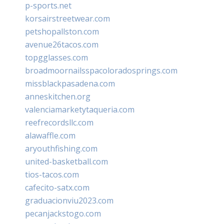
p-sports.net
korsairstreetwear.com
petshopallston.com
avenue26tacos.com
topgglasses.com
broadmoornailsspacoloradosprings.com
missblackpasadena.com
anneskitchen.org
valenciamarketytaqueria.com
reefrecordsllc.com
alawaffle.com
aryouthfishing.com
united-basketball.com
tios-tacos.com
cafecito-satx.com
graduacionviu2023.com
pecanjackstogo.com