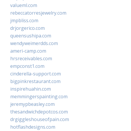
valueml.com
rebeccatorresjewelry.com
jmpbliss.com
drjorgerico.com
queensushipa.com
wendyweimerdds.com
ameri-camp.com
hrsreceivables.com
empconst1.com
cinderella-support.com
bigpinkrestaurant.com
inspirehuahin.com
memmingerspainting.com
jeremypbeasley.com
thesandwichdepotcos.com
drgiggleshouseofpain.com
hotflashdesigns.com