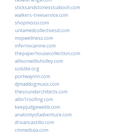
sticksandstonesstudiooh.com
walkers-treeservice.com
shopmossi.com
untamedcollectivesd.com
mxpwellness.com
infernocanine.com
thepaperhousecollection.com
allisonwillisholley.com
solslite.org
portwayinn.com
djmaddogmusic.com
thesoundarchitects.com
allin1roofing.com
keepjudgewebb.com
anatomyofadventure.com
drivancastillo.com
cmmedspa.com