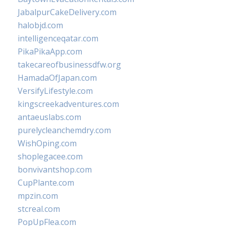
JabalpurCakeDelivery.com
halobjd.com
intelligenceqatar.com
PikaPikaApp.com
takecareofbusinessdfw.org
HamadaOfJapan.com
VersifyLifestyle.com
kingscreekadventures.com
antaeuslabs.com
purelycleanchemdry.com
WishOping.com
shoplegacee.com
bonvivantshop.com
CupPlante.com
mpzin.com
stcreal.com
PopUpFlea.com