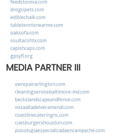
feedstoreva.com
drogopets.com
ediblechalk.com
tabletennisnearme.com
oaksofa.com
soultacohtx.com
capishcaps.com
gpsyfl.org
MEDIA PARTNER III
vwrepairarlington.com
cleaningservicebaltimore-md.com
beckslandscapeandfence.com
vistaaltadelveramendi.com
coastlinecateringnc.com
cuesburgershouston.com
psicologiaespecializadaencampeche.com