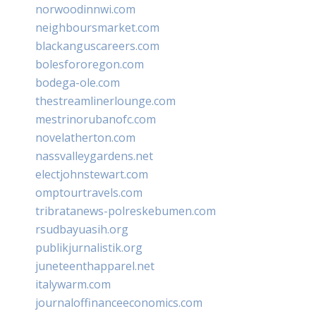
norwoodinnwi.com
neighboursmarket.com
blackanguscareers.com
bolesfororegon.com
bodega-ole.com
thestreamlinerlounge.com
mestrinorubanofc.com
novelatherton.com
nassvalleygardens.net
electjohnstewart.com
omptourtravels.com
tribratanews-polreskebumen.com
rsudbayuasih.org
publikjurnalistik.org
juneteenthapparel.net
italywarm.com
journaloffinanceeconomics.com