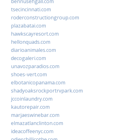
bennusehgall.com
tsecincinnati.com
roderconstructiongroup.com
plazabatai.com
hawkscayresort.com
hellonquads.com
diarioanimales.com
decogaleri.com
unavozparadios.com
shoes-vert.com
elbotanicopanama.com
shadyoaksrockportrvpark.com
jccoinlaundry.com
kautorepair.com
marjaeswinebar.com
elmazatlanclinton.com
ideacoffeenyc.com
odieschillicothe.com