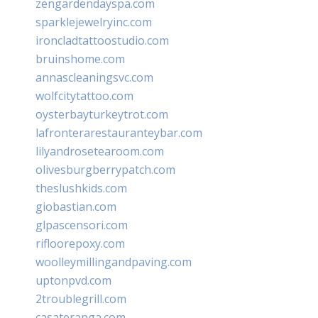
zengardendayspa.com
sparklejewelryinc.com
ironcladtattoostudio.com
bruinshome.com
annascleaningsvc.com
wolfcitytattoo.com
oysterbayturkeytrot.com
lafronterarestauranteybar.com
lilyandrosetearoom.com
olivesburgberrypatch.com
theslushkids.com
giobastian.com
glpascensori.com
rifloorepoxy.com
woolleymillingandpaving.com
uptonpvd.com
2troublegrill.com
casateranga.com