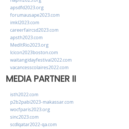
napm2023.org
apsdfd2023.org
forumausape2023.com
imkl2023.com
careerfaircsd2023.com
apsth2023.com
MedItRio2023.org
lcicon2023boston.com
waitangidayfestival2022.com
vacancesscolaires2022.com
MEDIA PARTNER II
isth2022.com
p2b2pabi2023-makassar.com
wocfparis2023.org
sinc2023.com
scdlqatar2022-qa.com