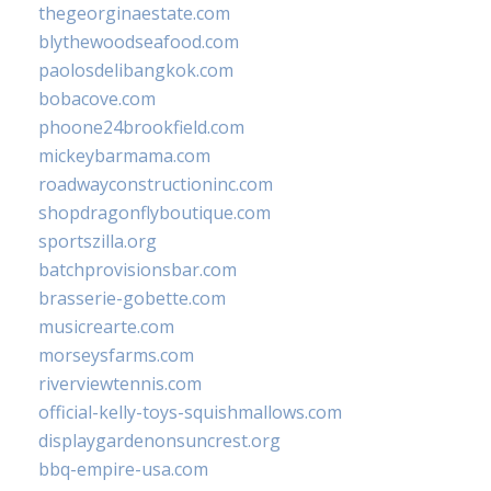
thegeorginaestate.com
blythewoodseafood.com
paolosdelibangkok.com
bobacove.com
phoone24brookfield.com
mickeybarmama.com
roadwayconstructioninc.com
shopdragonflyboutique.com
sportszilla.org
batchprovisionsbar.com
brasserie-gobette.com
musicrearte.com
morseysfarms.com
riverviewtennis.com
official-kelly-toys-squishmallows.com
displaygardenonsuncrest.org
bbq-empire-usa.com