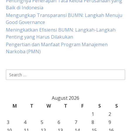
Pentingnya Penerapan Tata Kelola Perusahaan yang
Baik di Indonesia
Mengungkap Transparansi BUMN: Langkah Menuju
Good Governance
Meningkatkan Efisiensi BUMN: Langkah-Langkah
Penting yang Harus Dilakukan
Pengertian dan Manfaat Program Manajemen
Narkoba (PMN)
Search
for:
August 2026
M
T
W
T
F
S
S
1
2
3
4
5
6
7
8
9
10
11
12
13
14
15
16