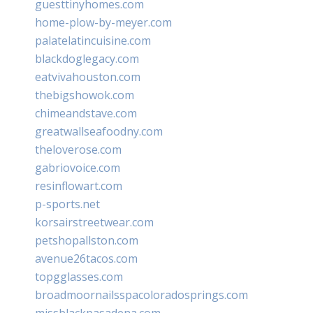
guesttinyhomes.com
home-plow-by-meyer.com
palatelatincuisine.com
blackdoglegacy.com
eatvivahouston.com
thebigshowok.com
chimeandstave.com
greatwallseafoodny.com
theloverose.com
gabriovoice.com
resinflowart.com
p-sports.net
korsairstreetwear.com
petshopallston.com
avenue26tacos.com
topgglasses.com
broadmoornailsspacoloradosprings.com
missblackpasadena.com