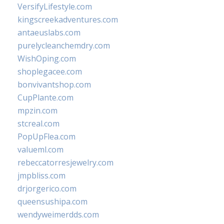
VersifyLifestyle.com
kingscreekadventures.com
antaeuslabs.com
purelycleanchemdry.com
WishOping.com
shoplegacee.com
bonvivantshop.com
CupPlante.com
mpzin.com
stcreal.com
PopUpFlea.com
valueml.com
rebeccatorresjewelry.com
jmpbliss.com
drjorgerico.com
queensushipa.com
wendyweimerdds.com