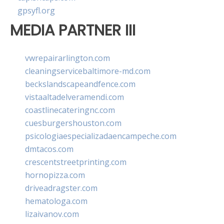
gpsyfl.org
MEDIA PARTNER III
vwrepairarlington.com
cleaningservicebaltimore-md.com
beckslandscapeandfence.com
vistaaltadelveramendi.com
coastlinecateringnc.com
cuesburgershouston.com
psicologiaespecializadaencampeche.com
dmtacos.com
crescentstreetprinting.com
hornopizza.com
driveadragster.com
hematologa.com
lizaivanov.com