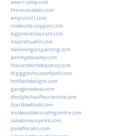
ameri-camp.com
hrsreceivables.com
empconst1.com
cinderella-support.com
bigpinkrestaurant.com
inspirehuahin.com
memmingerspainting.com
jeremypbeasley.com
thesandwichdepotcos.com
drgiggleshouseofpain.com
hotflashdesigns.com
garagenadeau.com
lifestylechauffeurservice.com
EverNewNails.com
insideoutdecoratingcentre.com
salvatoresinpoint.com
jovialfloralco.com