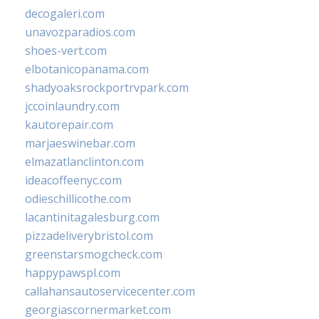
decogaleri.com
unavozparadios.com
shoes-vert.com
elbotanicopanama.com
shadyoaksrockportrvpark.com
jccoinlaundry.com
kautorepair.com
marjaeswinebar.com
elmazatlanclinton.com
ideacoffeenyc.com
odieschillicothe.com
lacantinitagalesburg.com
pizzadeliverybristol.com
greenstarsmogcheck.com
happypawspl.com
callahansautoservicecenter.com
georgiascornermarket.com