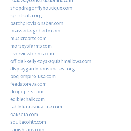
roadwayconstructioninc.com
shopdragonflyboutique.com
sportszilla.org
batchprovisionsbar.com
brasserie-gobette.com
musicrearte.com
morseysfarms.com
riverviewtennis.com
official-kelly-toys-squishmallows.com
displaygardenonsuncrest.org
bbq-empire-usa.com
feedstoreva.com
drogopets.com
ediblechalk.com
tabletennisnearme.com
oaksofa.com
soultacohtx.com
capishcaps.com