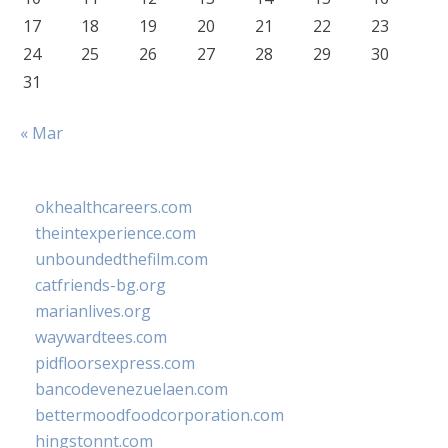
17
18
19
20
21
22
23
24
25
26
27
28
29
30
31
« Mar
okhealthcareers.com
theintexperience.com
unboundedthefilm.com
catfriends-bg.org
marianlives.org
waywardtees.com
pidfloorsexpress.com
bancodevenezuelaen.com
bettermoodfoodcorporation.com
hingstonnt.com