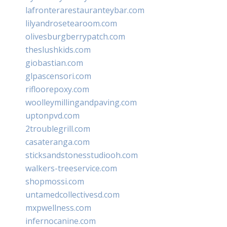
lafronterarestauranteybar.com
lilyandrosetearoom.com
olivesburgberrypatch.com
theslushkids.com
giobastian.com
glpascensori.com
rifloorepoxy.com
woolleymillingandpaving.com
uptonpvd.com
2troublegrill.com
casateranga.com
sticksandstonesstudiooh.com
walkers-treeservice.com
shopmossi.com
untamedcollectivesd.com
mxpwellness.com
infernocanine.com