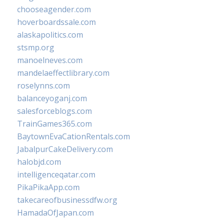
chooseagender.com
hoverboardssale.com
alaskapolitics.com
stsmp.org
manoelneves.com
mandelaeffectlibrary.com
roselynns.com
balanceyoganj.com
salesforceblogs.com
TrainGames365.com
BaytownEvaCationRentals.com
JabalpurCakeDelivery.com
halobjd.com
intelligenceqatar.com
PikaPikaApp.com
takecareofbusinessdfw.org
HamadaOfJapan.com