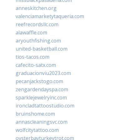
anneskitchen.org
valenciamarketytaqueria.com
reefrecordsllc.com
alawaffle.com
aryouthfishing.com
united-basketball.com
tios-tacos.com
cafecito-satx.com
graduacionviu2023.com
pecanjackstogo.com
zengardendayspa.com
sparklejewelryinc.com
ironcladtattoostudio.com
bruinshome.com
annascleaningsvc.com
wolfcitytattoo.com
oysterbayturkeytrot.com