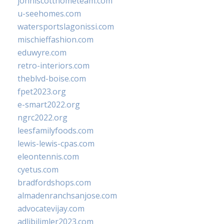
johnlscotthometeam.com
u-seehomes.com
watersportslagonissi.com
mischieffashion.com
eduwyre.com
retro-interiors.com
theblvd-boise.com
fpet2023.org
e-smart2022.org
ngrc2022.org
leesfamilyfoods.com
lewis-lewis-cpas.com
eleontennis.com
cyetus.com
bradfordshops.com
almadenranchsanjose.com
advocatevijay.com
adlibilimler2023.com