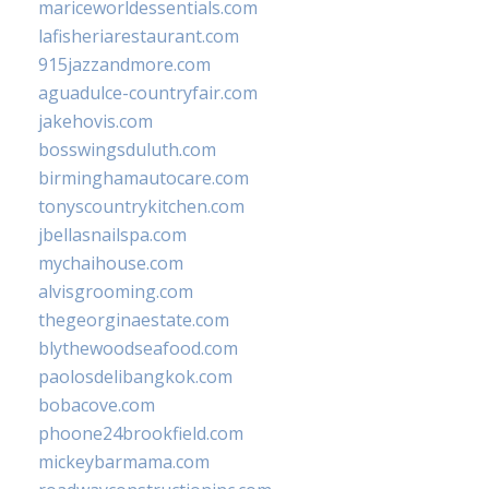
mariceworldessentials.com
lafisheriarestaurant.com
915jazzandmore.com
aguadulce-countryfair.com
jakehovis.com
bosswingsduluth.com
birminghamautocare.com
tonyscountrykitchen.com
jbellasnailspa.com
mychaihouse.com
alvisgrooming.com
thegeorginaestate.com
blythewoodseafood.com
paolosdelibangkok.com
bobacove.com
phoone24brookfield.com
mickeybarmama.com