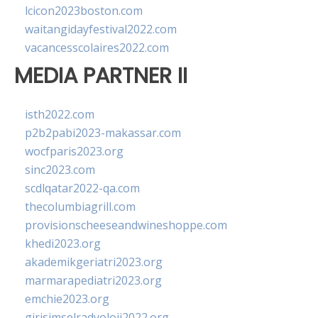
lcicon2023boston.com
waitangidayfestival2022.com
vacancesscolaires2022.com
MEDIA PARTNER II
isth2022.com
p2b2pabi2023-makassar.com
wocfparis2023.org
sinc2023.com
scdlqatar2022-qa.com
thecolumbiagrill.com
provisionscheeseandwineshoppe.com
khedi2023.org
akademikgeriatri2023.org
marmarapediatri2023.org
emchie2023.org
girisimselradyoloji2022.org