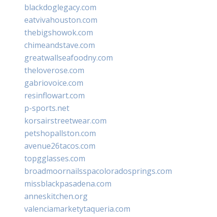
blackdoglegacy.com
eatvivahouston.com
thebigshowok.com
chimeandstave.com
greatwallseafoodny.com
theloverose.com
gabriovoice.com
resinflowart.com
p-sports.net
korsairstreetwear.com
petshopallston.com
avenue26tacos.com
topgglasses.com
broadmoornailsspacoloradosprings.com
missblackpasadena.com
anneskitchen.org
valenciamarketytaqueria.com