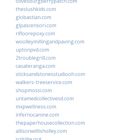
olivesburgberrypatch.com
theslushkids.com
giobastian.com
glpascensori.com
rifloorepoxy.com
woolleymillingandpaving.com
uptonpvd.com
2troublegrill.com
casateranga.com
sticksandstonesstudiooh.com
walkers-treeservice.com
shopmossi.com
untamedcollectivesd.com
mxpwellness.com
infernocanine.com
thepaperhousecollection.com
allisonwillisholley.com
solslite.org