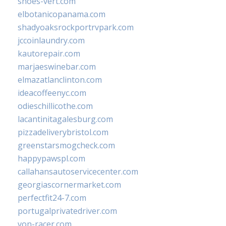
shoes-vert.com
elbotanicopanama.com
shadyoaksrockportrvpark.com
jccoinlaundry.com
kautorepair.com
marjaeswinebar.com
elmazatlanclinton.com
ideacoffeenyc.com
odieschillicothe.com
lacantinitagalesburg.com
pizzadeliverybristol.com
greenstarsmogcheck.com
happypawspl.com
callahansautoservicecenter.com
georgiascornermarket.com
perfectfit24-7.com
portugalprivatedriver.com
von-racer.com