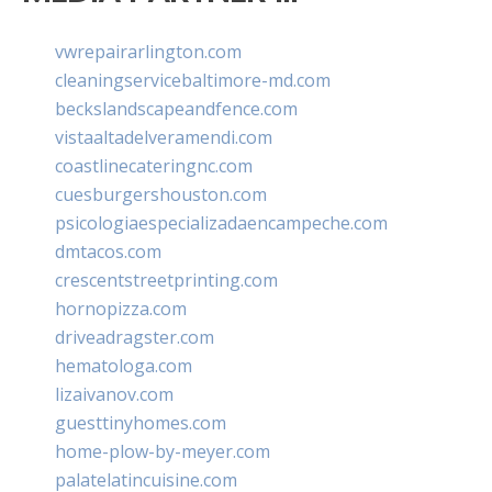
vwrepairarlington.com
cleaningservicebaltimore-md.com
beckslandscapeandfence.com
vistaaltadelveramendi.com
coastlinecateringnc.com
cuesburgershouston.com
psicologiaespecializadaencampeche.com
dmtacos.com
crescentstreetprinting.com
hornopizza.com
driveadragster.com
hematologa.com
lizaivanov.com
guesttinyhomes.com
home-plow-by-meyer.com
palatelatincuisine.com