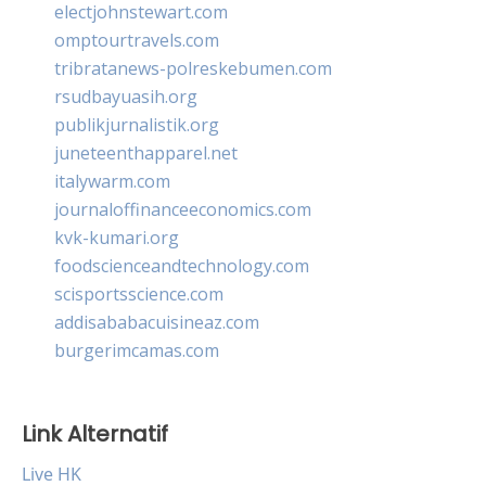
electjohnstewart.com
omptourtravels.com
tribratanews-polreskebumen.com
rsudbayuasih.org
publikjurnalistik.org
juneteenthapparel.net
italywarm.com
journaloffinanceeconomics.com
kvk-kumari.org
foodscienceandtechnology.com
scisportsscience.com
addisababacuisineaz.com
burgerimcamas.com
Link Alternatif
Live HK