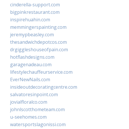
cinderella-support.com
bigpinkrestaurant.com
inspirehuahin.com
memmingerspainting.com
jeremypbeasley.com
thesandwichdepotcos.com
drgiggleshouseofpain.com
hotflashdesigns.com
garagenadeau.com
lifestylechauffeurservice.com
EverNewNails.com
insideoutdecoratingcentre.com
salvatoresinpoint.com
jovialfloralco.com
johnlscotthometeam.com
u-seehomes.com
watersportslagonissi.com