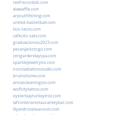
reefrecordsllc.com
alawaffle.com
aryouthfishing.com
united-basketball.com
tios-tacos.com
cafecito-satx.com
graduacionviu2023.com
pecanjackstogo.com
zengardendayspa.com
sparklejewelryinc.com
ironcladtattoostudio.com
bruinshome.com
annascleaningsvc.com
wolfcitytattoo.com
oysterbayturkeytrot.com
lafronterarestauranteybar.com
lilyandrosetearoom.com