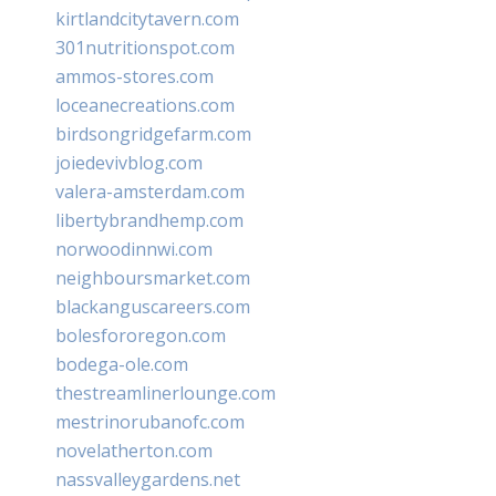
kirtlandcitytavern.com
301nutritionspot.com
ammos-stores.com
loceanecreations.com
birdsongridgefarm.com
joiedevivblog.com
valera-amsterdam.com
libertybrandhemp.com
norwoodinnwi.com
neighboursmarket.com
blackanguscareers.com
bolesfororegon.com
bodega-ole.com
thestreamlinerlounge.com
mestrinorubanofc.com
novelatherton.com
nassvalleygardens.net