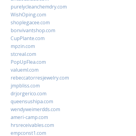
purelycleanchemdry.com
WishOping.com
shoplegacee.com
bonvivantshop.com
CupPlante.com
mpzin.com
stcreal.com
PopUpFlea.com
valueml.com
rebeccatorresjewelry.com
jmpbliss.com
drjorgerico.com
queensushipa.com
wendyweimerdds.com
ameri-camp.com
hrsreceivables.com
empconst1.com