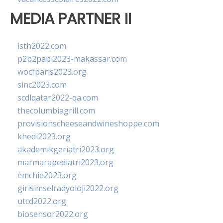
MEDIA PARTNER II
isth2022.com
p2b2pabi2023-makassar.com
wocfparis2023.org
sinc2023.com
scdlqatar2022-qa.com
thecolumbiagrill.com
provisionscheeseandwineshoppe.com
khedi2023.org
akademikgeriatri2023.org
marmarapediatri2023.org
emchie2023.org
girisimselradyoloji2022.org
utcd2022.org
biosensor2022.org