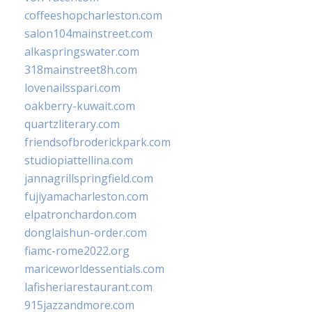
coffeeshopcharleston.com
salon104mainstreet.com
alkaspringswater.com
318mainstreet8h.com
lovenailsspari.com
oakberry-kuwait.com
quartzliterary.com
friendsofbroderickpark.com
studiopiattellina.com
jannagrillspringfield.com
fujiyamacharleston.com
elpatronchardon.com
donglaishun-order.com
fiamc-rome2022.org
mariceworldessentials.com
lafisheriarestaurant.com
915jazzandmore.com