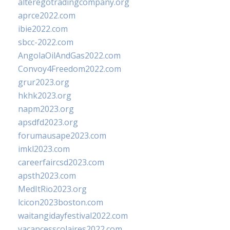
alteregotradingcompany.org
aprce2022.com
ibie2022.com
sbcc-2022.com
AngolaOilAndGas2022.com
Convoy4Freedom2022.com
grur2023.org
hkhk2023.org
napm2023.org
apsdfd2023.org
forumausape2023.com
imkl2023.com
careerfaircsd2023.com
apsth2023.com
MedItRio2023.org
lcicon2023boston.com
waitangidayfestival2022.com
vacancesscolaires2022.com