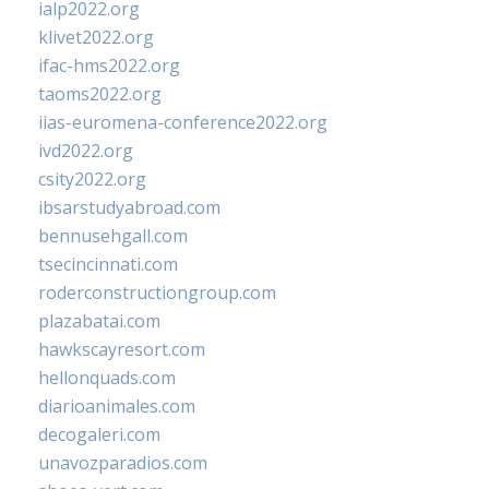
ialp2022.org
klivet2022.org
ifac-hms2022.org
taoms2022.org
iias-euromena-conference2022.org
ivd2022.org
csity2022.org
ibsarstudyabroad.com
bennusehgall.com
tsecincinnati.com
roderconstructiongroup.com
plazabatai.com
hawkscayresort.com
hellonquads.com
diarioanimales.com
decogaleri.com
unavozparadios.com