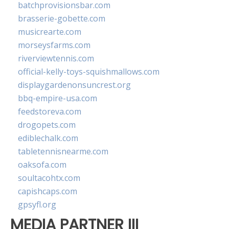
batchprovisionsbar.com
brasserie-gobette.com
musicrearte.com
morseysfarms.com
riverviewtennis.com
official-kelly-toys-squishmallows.com
displaygardenonsuncrest.org
bbq-empire-usa.com
feedstoreva.com
drogopets.com
ediblechalk.com
tabletennisnearme.com
oaksofa.com
soultacohtx.com
capishcaps.com
gpsyfl.org
MEDIA PARTNER III