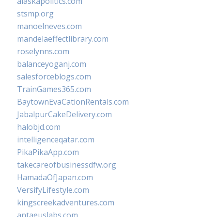
alaskapolitics.com
stsmp.org
manoelneves.com
mandelaeffectlibrary.com
roselynns.com
balanceyoganj.com
salesforceblogs.com
TrainGames365.com
BaytownEvaCationRentals.com
JabalpurCakeDelivery.com
halobjd.com
intelligenceqatar.com
PikaPikaApp.com
takecareofbusinessdfw.org
HamadaOfJapan.com
VersifyLifestyle.com
kingscreekadventures.com
antaeuslabs.com