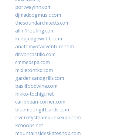
portwayinn.com
djmaddogmusic.com
thesoundarchitects.com
allin1roofing.com
keepjudgewebb.com
anatomyofadventure.com
drivancastillo.com
cmmedspa.com
midletontkd.com
gardensandgrills.com
basilfoodwine.com
nikko-tochigi.net
caribbean-corner.com
bluemoongiftcards.com
rivercitysteampunkexpo.com
kchoops.net
mountainsideskateshop.com