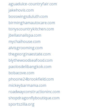
aguadulce-countryfair.com
jakehovis.com
bosswingsduluth.com
birminghamautocare.com
tonyscountrykitchen.com
jbellasnailspa.com
mychaihouse.com
alvisgrooming.com
thegeorginaestate.com
blythewoodseafood.com
paolosdelibangkok.com
bobacove.com
phoone24brookfield.com
mickeybarmama.com
roadwayconstructioninc.com
shopdragonflyboutique.com
sportszilla.org