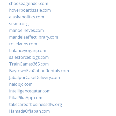
chooseagender.com
hoverboardssale.com
alaskapolitics.com
stsmp.org
manoelneves.com
mandelaeffectlibrary.com
roselynns.com
balanceyoganj.com
salesforceblogs.com
TrainGames365.com
BaytownEvaCationRentals.com
JabalpurCakeDelivery.com
halobjd.com
intelligenceqatar.com
PikaPikaApp.com
takecareofbusinessdfw.org
HamadaOfJapan.com