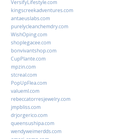
VersifyLifestyle.com
kingscreekadventures.com
antaeuslabs.com
purelycleanchemdry.com
WishOping.com
shoplegacee.com
bonvivantshop.com
CupPlante.com
mpzin.com
stcreal.com
PopUpFlea.com
valueml.com
rebeccatorresjewelry.com
jmpbliss.com
drjorgerico.com
queensushipa.com
wendyweimerdds.com