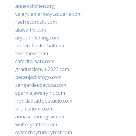
anneskitchen.org
valenciamarketytaqueria.com
reefrecordsllc.com
alawaffle.com
aryouthfishing.com
united-basketball.com
tios-tacos.com
cafecito-satx.com
graduacionviu2023.com
pecanjackstogo.com
zengardendayspa.com
sparklejewelryinc.com
ironcladtattoostudio.com
bruinshome.com
annascleaningsvc.com
wolfcitytattoo.com
oysterbayturkeytrot.com