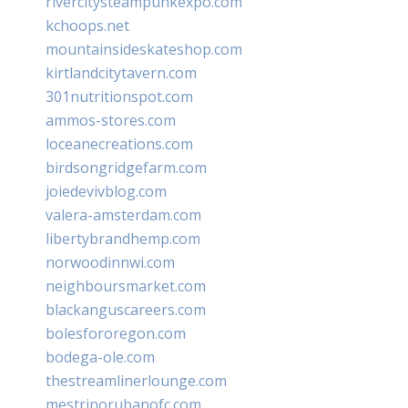
rivercitysteampunkexpo.com
kchoops.net
mountainsideskateshop.com
kirtlandcitytavern.com
301nutritionspot.com
ammos-stores.com
loceanecreations.com
birdsongridgefarm.com
joiedevivblog.com
valera-amsterdam.com
libertybrandhemp.com
norwoodinnwi.com
neighboursmarket.com
blackanguscareers.com
bolesfororegon.com
bodega-ole.com
thestreamlinerlounge.com
mestrinorubanofc.com