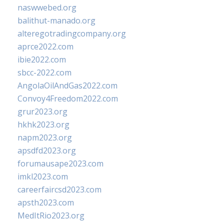
naswwebed.org
balithut-manado.org
alteregotradingcompany.org
aprce2022.com
ibie2022.com
sbcc-2022.com
AngolaOilAndGas2022.com
Convoy4Freedom2022.com
grur2023.org
hkhk2023.org
napm2023.org
apsdfd2023.org
forumausape2023.com
imkl2023.com
careerfaircsd2023.com
apsth2023.com
MedItRio2023.org