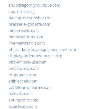
shopdragonflyboutique.com
sportszilla.org
batchprovisionsbar.com
brasserie-gobette.com
musicrearte.com
morseysfarms.com
riverviewtennis.com
official-kelly-toys-squishmallows.com
displaygardenonsuncrest.org
bbq-empire-usa.com
feedstoreva.com
drogopets.com
ediblechalk.com
tabletennisnearme.com
oaksofa.com
soultacohtx.com
capishcaps.com