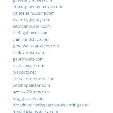
home-plow-by-meyer.com
palatelatincuisine.com
blackdoglegacy.com
eatvivahouston.com
thebigshowok.com
chimeandstave.com
greatwallseafoodny.com
theloverose.com
gabriovoice.com
resinflowart.com
p-sports.net
korsairstreetwear.com
petshopallston.com
avenue26tacos.com
topgglasses.com
broadmoornailsspacoloradosprings.com
missblackpasadena.com