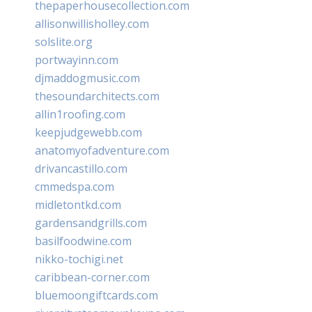
thepaperhousecollection.com
allisonwillisholley.com
solslite.org
portwayinn.com
djmaddogmusic.com
thesoundarchitects.com
allin1roofing.com
keepjudgewebb.com
anatomyofadventure.com
drivancastillo.com
cmmedspa.com
midletontkd.com
gardensandgrills.com
basilfoodwine.com
nikko-tochigi.net
caribbean-corner.com
bluemoongiftcards.com