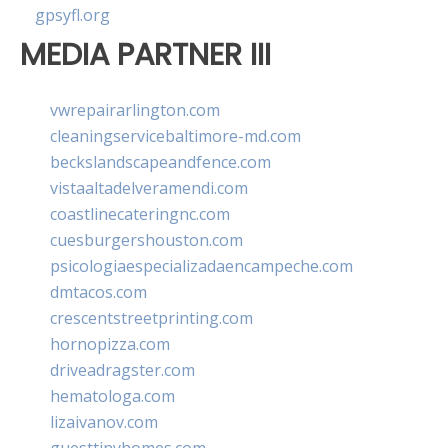
gpsyfl.org
MEDIA PARTNER III
vwrepairarlington.com
cleaningservicebaltimore-md.com
beckslandscapeandfence.com
vistaaltadelveramendi.com
coastlinecateringnc.com
cuesburgershouston.com
psicologiaespecializadaencampeche.com
dmtacos.com
crescentstreetprinting.com
hornopizza.com
driveadragster.com
hematologa.com
lizaivanov.com
guesttinyhomes.com