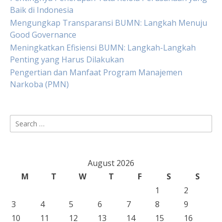
Baik di Indonesia
Mengungkap Transparansi BUMN: Langkah Menuju
Good Governance
Meningkatkan Efisiensi BUMN: Langkah-Langkah
Penting yang Harus Dilakukan
Pengertian dan Manfaat Program Manajemen
Narkoba (PMN)
Search
for:
August 2026
M
T
W
T
F
S
S
1
2
3
4
5
6
7
8
9
10
11
12
13
14
15
16