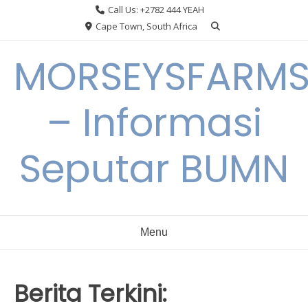
Skip
Call Us: +2782 444 YEAH
to
Cape Town, South Africa
content
MORSEYSFARM
– Informasi
Seputar BUMN
Menu
Berita Terkini: