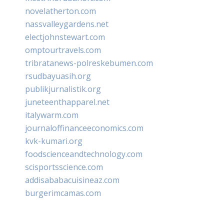
novelatherton.com
nassvalleygardens.net
electjohnstewart.com
omptourtravels.com
tribratanews-polreskebumen.com
rsudbayuasih.org
publikjurnalistik.org
juneteenthapparel.net
italywarm.com
journaloffinanceeconomics.com
kvk-kumari.org
foodscienceandtechnology.com
scisportsscience.com
addisababacuisineaz.com
burgerimcamas.com