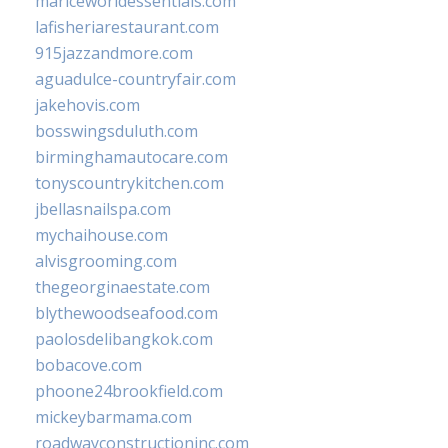
mariceworldessentials.com
lafisheriarestaurant.com
915jazzandmore.com
aguadulce-countryfair.com
jakehovis.com
bosswingsduluth.com
birminghamautocare.com
tonyscountrykitchen.com
jbellasnailspa.com
mychaihouse.com
alvisgrooming.com
thegeorginaestate.com
blythewoodseafood.com
paolosdelibangkok.com
bobacove.com
phoone24brookfield.com
mickeybarmama.com
roadwayconstructioninc.com