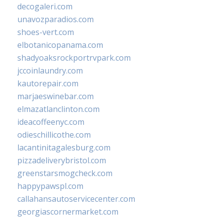
decogaleri.com
unavozparadios.com
shoes-vert.com
elbotanicopanama.com
shadyoaksrockportrvpark.com
jccoinlaundry.com
kautorepair.com
marjaeswinebar.com
elmazatlanclinton.com
ideacoffeenyc.com
odieschillicothe.com
lacantinitagalesburg.com
pizzadeliverybristol.com
greenstarsmogcheck.com
happypawspl.com
callahansautoservicecenter.com
georgiascornermarket.com