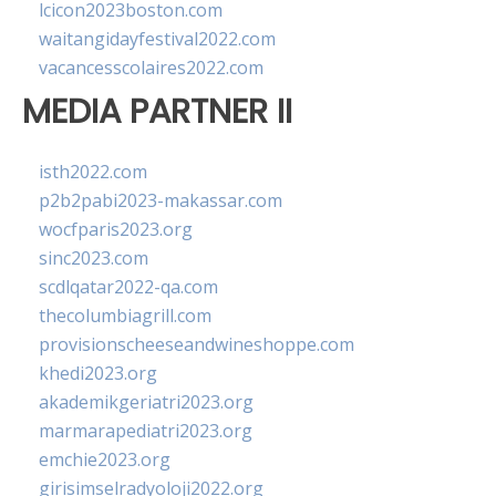
lcicon2023boston.com
waitangidayfestival2022.com
vacancesscolaires2022.com
MEDIA PARTNER II
isth2022.com
p2b2pabi2023-makassar.com
wocfparis2023.org
sinc2023.com
scdlqatar2022-qa.com
thecolumbiagrill.com
provisionscheeseandwineshoppe.com
khedi2023.org
akademikgeriatri2023.org
marmarapediatri2023.org
emchie2023.org
girisimselradyoloji2022.org