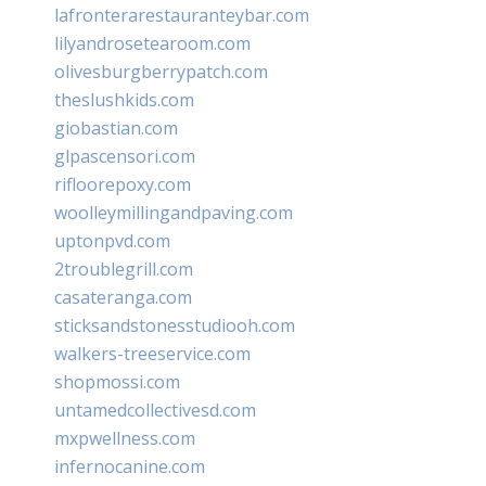
lafronterarestauranteybar.com
lilyandrosetearoom.com
olivesburgberrypatch.com
theslushkids.com
giobastian.com
glpascensori.com
rifloorepoxy.com
woolleymillingandpaving.com
uptonpvd.com
2troublegrill.com
casateranga.com
sticksandstonesstudiooh.com
walkers-treeservice.com
shopmossi.com
untamedcollectivesd.com
mxpwellness.com
infernocanine.com