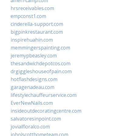
ameri-camp.com
hrsreceivables.com
empconst1.com
cinderella-support.com
bigpinkrestaurant.com
inspirehuahin.com
memmingerspainting.com
jeremypbeasley.com
thesandwichdepotcos.com
drgiggleshouseofpain.com
hotflashdesigns.com
garagenadeau.com
lifestylechauffeurservice.com
EverNewNails.com
insideoutdecoratingcentre.com
salvatoresinpoint.com
jovialfloralco.com
johnlscotthometeam.com