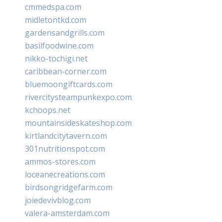
cmmedspa.com
midletontkd.com
gardensandgrills.com
basilfoodwine.com
nikko-tochigi.net
caribbean-corner.com
bluemoongiftcards.com
rivercitysteampunkexpo.com
kchoops.net
mountainsideskateshop.com
kirtlandcitytavern.com
301nutritionspot.com
ammos-stores.com
loceanecreations.com
birdsongridgefarm.com
joiedevivblog.com
valera-amsterdam.com