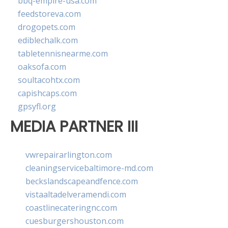
bbq-empire-usa.com
feedstoreva.com
drogopets.com
ediblechalk.com
tabletennisnearme.com
oaksofa.com
soultacohtx.com
capishcaps.com
gpsyfl.org
MEDIA PARTNER III
vwrepairarlington.com
cleaningservicebaltimore-md.com
beckslandscapeandfence.com
vistaaltadelveramendi.com
coastlinecateringnc.com
cuesburgershouston.com