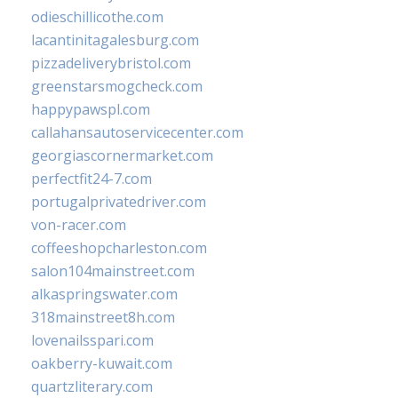
odieschillicothe.com
lacantinitagalesburg.com
pizzadeliverybristol.com
greenstarsmogcheck.com
happypawspl.com
callahansautoservicecenter.com
georgiascornermarket.com
perfectfit24-7.com
portugalprivatedriver.com
von-racer.com
coffeeshopcharleston.com
salon104mainstreet.com
alkaspringswater.com
318mainstreet8h.com
lovenailsspari.com
oakberry-kuwait.com
quartzliterary.com