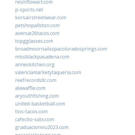
resinflowart.com
p-sports.net
korsairstreetwear.com
petshopallston.com
avenue26tacos.com
topgglasses.com
broadmoornailsspacoloradosprings.com
missblackpasadena.com
anneskitchen.org
valenciamarketytaqueria.com
reefrecordsllc.com
alawaffle.com
aryouthfishing.com
united-basketball.com
tios-tacos.com
cafecito-satx.com
graduacionviu2023.com
pecanjackstogo.com