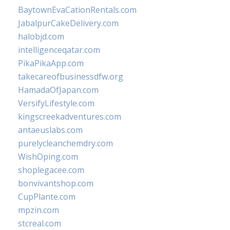
BaytownEvaCationRentals.com
JabalpurCakeDelivery.com
halobjd.com
intelligenceqatar.com
PikaPikaApp.com
takecareofbusinessdfw.org
HamadaOfJapan.com
VersifyLifestyle.com
kingscreekadventures.com
antaeuslabs.com
purelycleanchemdry.com
WishOping.com
shoplegacee.com
bonvivantshop.com
CupPlante.com
mpzin.com
stcreal.com