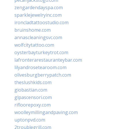
zengardendayspa.com
sparklejewelryinc.com
ironcladtattoostudio.com
bruinshome.com
annascleaningsvc.com
wolfcitytattoo.com
oysterbayturkeytrot.com
lafronterarestauranteybar.com
lilyandrosetearoom.com
olivesburgberrypatch.com
theslushkids.com
giobastian.com
glpascensori.com
rifloorepoxy.com
woolleymillingandpaving.com
uptonpvd.com
2troublegrill.com