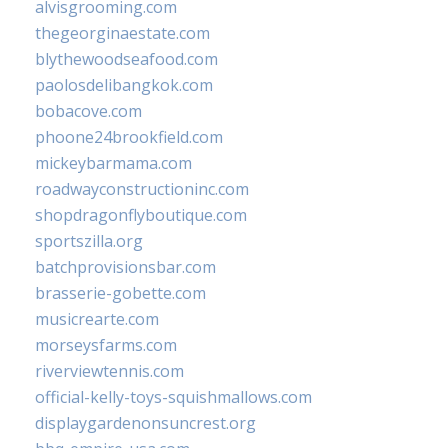
alvisgrooming.com
thegeorginaestate.com
blythewoodseafood.com
paolosdelibangkok.com
bobacove.com
phoone24brookfield.com
mickeybarmama.com
roadwayconstructioninc.com
shopdragonflyboutique.com
sportszilla.org
batchprovisionsbar.com
brasserie-gobette.com
musicrearte.com
morseysfarms.com
riverviewtennis.com
official-kelly-toys-squishmallows.com
displaygardenonsuncrest.org