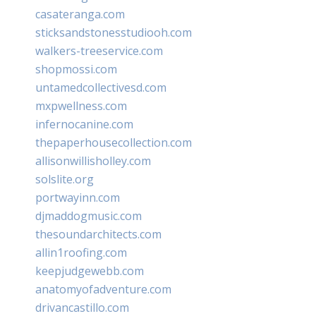
casateranga.com
sticksandstonesstudiooh.com
walkers-treeservice.com
shopmossi.com
untamedcollectivesd.com
mxpwellness.com
infernocanine.com
thepaperhousecollection.com
allisonwillisholley.com
solslite.org
portwayinn.com
djmaddogmusic.com
thesoundarchitects.com
allin1roofing.com
keepjudgewebb.com
anatomyofadventure.com
drivancastillo.com