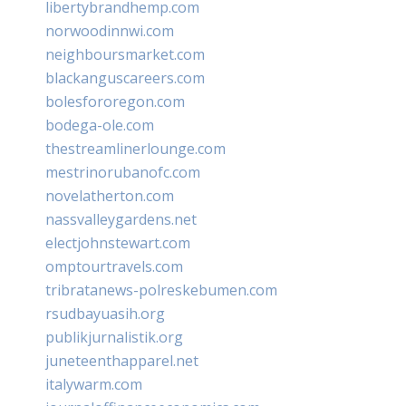
libertybrandhemp.com
norwoodinnwi.com
neighboursmarket.com
blackanguscareers.com
bolesfororegon.com
bodega-ole.com
thestreamlinerlounge.com
mestrinorubanofc.com
novelatherton.com
nassvalleygardens.net
electjohnstewart.com
omptourtravels.com
tribratanews-polreskebumen.com
rsudbayuasih.org
publikjurnalistik.org
juneteenthapparel.net
italywarm.com