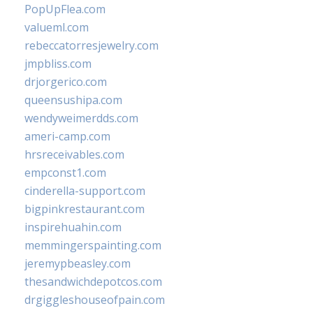
PopUpFlea.com
valueml.com
rebeccatorresjewelry.com
jmpbliss.com
drjorgerico.com
queensushipa.com
wendyweimerdds.com
ameri-camp.com
hrsreceivables.com
empconst1.com
cinderella-support.com
bigpinkrestaurant.com
inspirehuahin.com
memmingerspainting.com
jeremypbeasley.com
thesandwichdepotcos.com
drgiggleshouseofpain.com