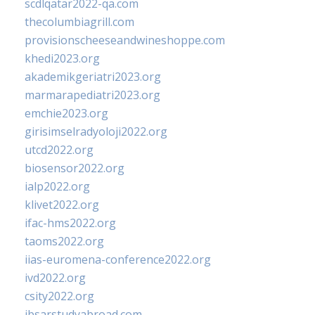
scdlqatar2022-qa.com
thecolumbiagrill.com
provisionscheeseandwineshoppe.com
khedi2023.org
akademikgeriatri2023.org
marmarapediatri2023.org
emchie2023.org
girisimselradyoloji2022.org
utcd2022.org
biosensor2022.org
ialp2022.org
klivet2022.org
ifac-hms2022.org
taoms2022.org
iias-euromena-conference2022.org
ivd2022.org
csity2022.org
ibsarstudyabroad.com