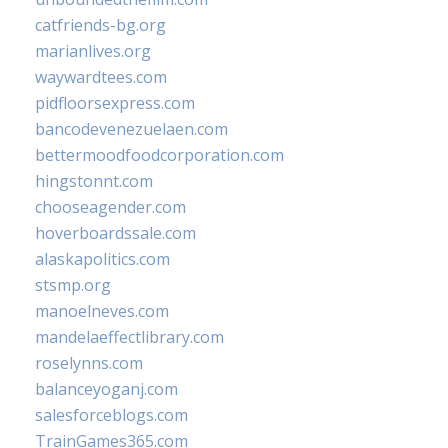
catfriends-bg.org
marianlives.org
waywardtees.com
pidfloorsexpress.com
bancodevenezuelaen.com
bettermoodfoodcorporation.com
hingstonnt.com
chooseagender.com
hoverboardssale.com
alaskapolitics.com
stsmp.org
manoelneves.com
mandelaeffectlibrary.com
roselynns.com
balanceyoganj.com
salesforceblogs.com
TrainGames365.com