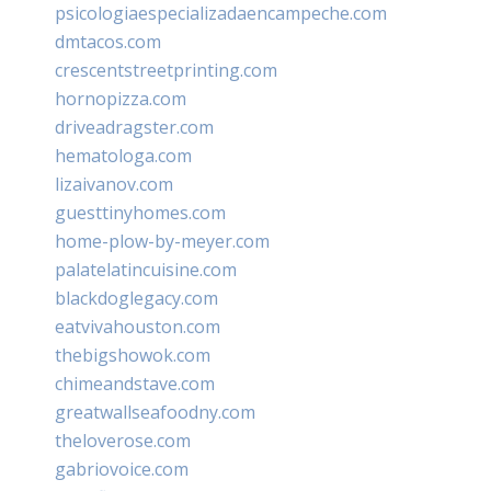
psicologiaespecializadaencampeche.com
dmtacos.com
crescentstreetprinting.com
hornopizza.com
driveadragster.com
hematologa.com
lizaivanov.com
guesttinyhomes.com
home-plow-by-meyer.com
palatelatincuisine.com
blackdoglegacy.com
eatvivahouston.com
thebigshowok.com
chimeandstave.com
greatwallseafoodny.com
theloverose.com
gabriovoice.com