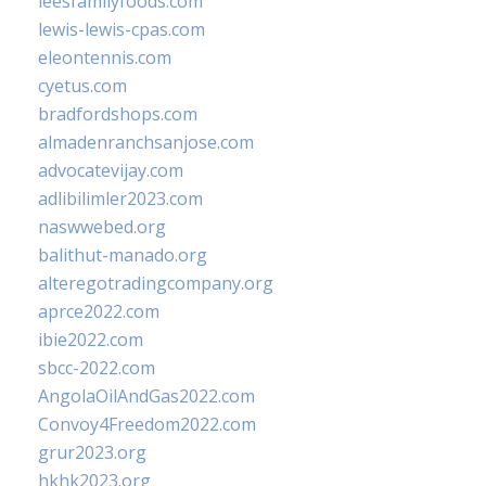
leesfamilyfoods.com
lewis-lewis-cpas.com
eleontennis.com
cyetus.com
bradfordshops.com
almadenranchsanjose.com
advocatevijay.com
adlibilimler2023.com
naswwebed.org
balithut-manado.org
alteregotradingcompany.org
aprce2022.com
ibie2022.com
sbcc-2022.com
AngolaOilAndGas2022.com
Convoy4Freedom2022.com
grur2023.org
hkhk2023.org