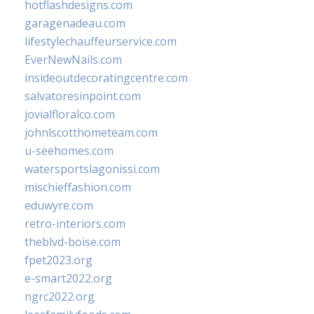
hotflashdesigns.com
garagenadeau.com
lifestylechauffeurservice.com
EverNewNails.com
insideoutdecoratingcentre.com
salvatoresinpoint.com
jovialfloralco.com
johnlscotthometeam.com
u-seehomes.com
watersportslagonissi.com
mischieffashion.com
eduwyre.com
retro-interiors.com
theblvd-boise.com
fpet2023.org
e-smart2022.org
ngrc2022.org