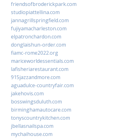
friendsofbroderickpark.com
studiopiattellina.com
jannagrillspringfield.com
fujiyamacharleston.com
elpatronchardon.com
donglaishun-order.com
fiamc-rome2022.org
mariceworldessentials.com
lafisheriarestaurant.com
915jazzandmore.com
aguadulce-countryfair.com
jakehovis.com
bosswingsduluth.com
birminghamautocare.com
tonyscountrykitchen.com
jbellasnailspa.com
mychaihouse.com