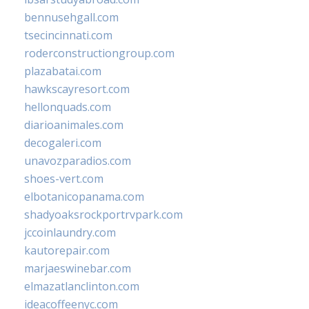
bennusehgall.com
tsecincinnati.com
roderconstructiongroup.com
plazabatai.com
hawkscayresort.com
hellonquads.com
diarioanimales.com
decogaleri.com
unavozparadios.com
shoes-vert.com
elbotanicopanama.com
shadyoaksrockportrvpark.com
jccoinlaundry.com
kautorepair.com
marjaeswinebar.com
elmazatlanclinton.com
ideacoffeenyc.com