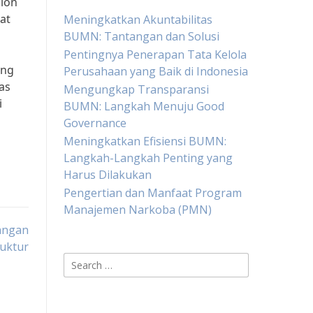
alon
at
Meningkatkan Akuntabilitas
BUMN: Tantangan dan Solusi
Pentingnya Penerapan Tata Kelola
ang
Perusahaan yang Baik di Indonesia
as
Mengungkap Transparansi
i
BUMN: Langkah Menuju Good
Governance
Meningkatkan Efisiensi BUMN:
Langkah-Langkah Penting yang
Harus Dilakukan
Pengertian dan Manfaat Program
Manajemen Narkoba (PMN)
angan
ruktur
Search
for: