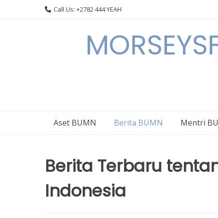
Skip
Call Us: +2782 444 YEAH
to
content
MORSEYSF
Aset BUMN
Berita BUMN
Mentri 
Berita Terbaru tent
Indonesia