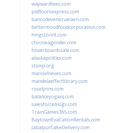
waywardtees.com
pidfloorsexpress.com
bancodevenezuelaen.com
bettermoodfoodcorporation.com
hingstonnt.com
chooseagender.com
hoverboardssale.com
alaskapolitics.com
stsmp.org
manoelneves.com
mandelaeffectlibrary.com
roselynns.com
balanceyoganj.com
salesforceblogs.com
TrainGames365.com
BaytownEvaCationRentals.com
JabalpurCakeDelivery.com