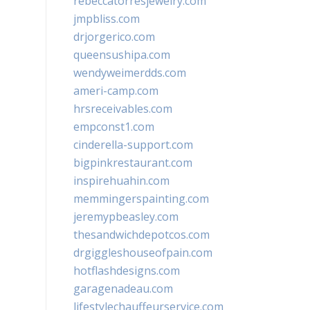
rebeccatorresjewelry.com
jmpbliss.com
drjorgerico.com
queensushipa.com
wendyweimerdds.com
ameri-camp.com
hrsreceivables.com
empconst1.com
cinderella-support.com
bigpinkrestaurant.com
inspirehuahin.com
memmingerspainting.com
jeremypbeasley.com
thesandwichdepotcos.com
drgiggleshouseofpain.com
hotflashdesigns.com
garagenadeau.com
lifestylechauffeurservice.com