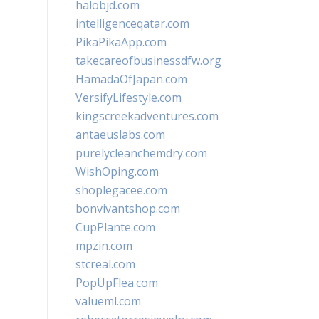
halobjd.com
intelligenceqatar.com
PikaPikaApp.com
takecareofbusinessdfw.org
HamadaOfJapan.com
VersifyLifestyle.com
kingscreekadventures.com
antaeuslabs.com
purelycleanchemdry.com
WishOping.com
shoplegacee.com
bonvivantshop.com
CupPlante.com
mpzin.com
stcreal.com
PopUpFlea.com
valueml.com