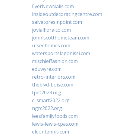
EverNewNails.com
insideoutdecoratingcentre.com
salvatoresinpoint.com
jovialfloralco.com
johnlscotthometeam.com
u-seehomes.com
watersportslagonissi.com
mischieffashion.com
eduwyre.com
retro-interiors.com
theblvd-boise.com
fpet2023.org
e-smart2022.org
ngrc2022.org
leesfamilyfoods.com
lewis-lewis-cpas.com
eleontennis.com