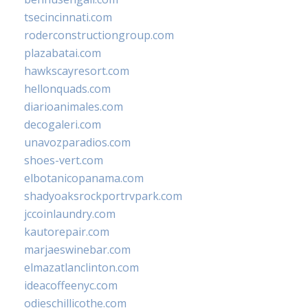
tsecincinnati.com
roderconstructiongroup.com
plazabatai.com
hawkscayresort.com
hellonquads.com
diarioanimales.com
decogaleri.com
unavozparadios.com
shoes-vert.com
elbotanicopanama.com
shadyoaksrockportrvpark.com
jccoinlaundry.com
kautorepair.com
marjaeswinebar.com
elmazatlanclinton.com
ideacoffeenyc.com
odieschillicothe.com