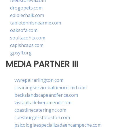
feedstoreva.com
drogopets.com
ediblechalk.com
tabletennisnearme.com
oaksofa.com
soultacohtx.com
capishcaps.com
gpsyfl.org
MEDIA PARTNER III
vwrepairarlington.com
cleaningservicebaltimore-md.com
beckslandscapeandfence.com
vistaaltadelveramendi.com
coastlinecateringnc.com
cuesburgershouston.com
psicologiaespecializadaencampeche.com