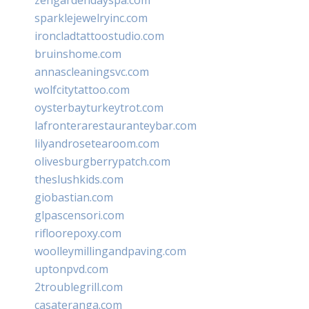
sparklejewelryinc.com
ironcladtattoostudio.com
bruinshome.com
annascleaningsvc.com
wolfcitytattoo.com
oysterbayturkeytrot.com
lafronterarestauranteybar.com
lilyandrosetearoom.com
olivesburgberrypatch.com
theslushkids.com
giobastian.com
glpascensori.com
rifloorepoxy.com
woolleymillingandpaving.com
uptonpvd.com
2troublegrill.com
casateranga.com