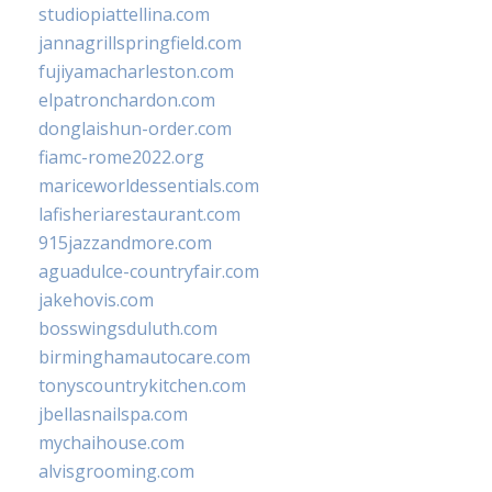
studiopiattellina.com
jannagrillspringfield.com
fujiyamacharleston.com
elpatronchardon.com
donglaishun-order.com
fiamc-rome2022.org
mariceworldessentials.com
lafisheriarestaurant.com
915jazzandmore.com
aguadulce-countryfair.com
jakehovis.com
bosswingsduluth.com
birminghamautocare.com
tonyscountrykitchen.com
jbellasnailspa.com
mychaihouse.com
alvisgrooming.com