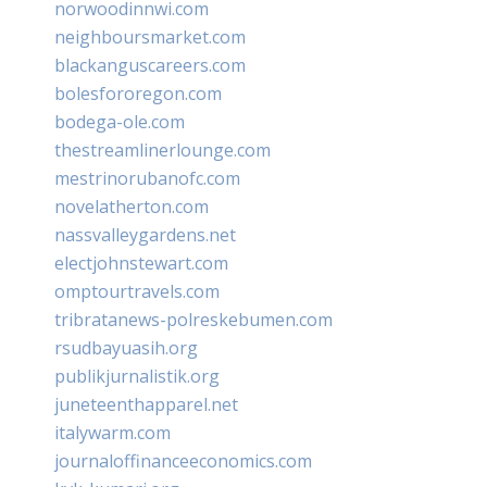
norwoodinnwi.com
neighboursmarket.com
blackanguscareers.com
bolesfororegon.com
bodega-ole.com
thestreamlinerlounge.com
mestrinorubanofc.com
novelatherton.com
nassvalleygardens.net
electjohnstewart.com
omptourtravels.com
tribratanews-polreskebumen.com
rsudbayuasih.org
publikjurnalistik.org
juneteenthapparel.net
italywarm.com
journaloffinanceeconomics.com