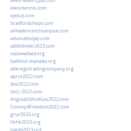
lewis-lewis-cpas.com
eleontennis.com
cyetus.com
bradfordshops.com
almadenranchsanjose.com
advocatevijay.com
adlibilimler2023.com
naswwebed.org
balithut-manado.org
alteregotradingcompany.org
aprce2022.com
ibie2022.com
sbcc-2022.com
AngolaOilAndGas2022.com
Convoy4Freedom2022.com
grur2023.org
hkhk2023.org
napm2023.org