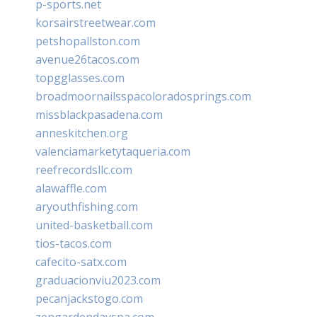
p-sports.net
korsairstreetwear.com
petshopallston.com
avenue26tacos.com
topgglasses.com
broadmoornailsspacoloradosprings.com
missblackpasadena.com
anneskitchen.org
valenciamarketytaqueria.com
reefrecordsllc.com
alawaffle.com
aryouthfishing.com
united-basketball.com
tios-tacos.com
cafecito-satx.com
graduacionviu2023.com
pecanjackstogo.com
zengardendayspa.com