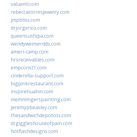
valueml.com
rebeccatorresjewelry.com
jmpbliss.com
drjorgerico.com
queensushipa.com
wendyweimerdds.com
ameri-camp.com
hrsreceivables.com
empconst1.com
cinderella-support.com
bigpinkrestaurant.com
inspirehuahin.com
memmingerspainting.com
jeremypbeasley.com
thesandwichdepotcos.com
drgiggleshouseofpain.com
hotflashdesigns.com