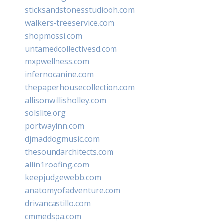
sticksandstonesstudiooh.com
walkers-treeservice.com
shopmossi.com
untamedcollectivesd.com
mxpwellness.com
infernocanine.com
thepaperhousecollection.com
allisonwillisholley.com
solslite.org
portwayinn.com
djmaddogmusic.com
thesoundarchitects.com
allin1roofing.com
keepjudgewebb.com
anatomyofadventure.com
drivancastillo.com
cmmedspa.com