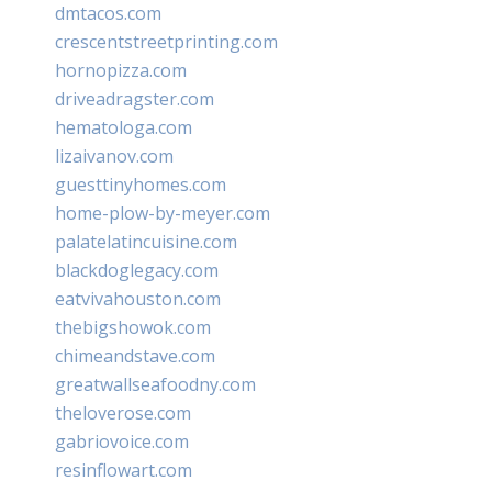
dmtacos.com
crescentstreetprinting.com
hornopizza.com
driveadragster.com
hematologa.com
lizaivanov.com
guesttinyhomes.com
home-plow-by-meyer.com
palatelatincuisine.com
blackdoglegacy.com
eatvivahouston.com
thebigshowok.com
chimeandstave.com
greatwallseafoodny.com
theloverose.com
gabriovoice.com
resinflowart.com