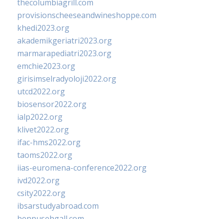
thecolumbiagrill.com
provisionscheeseandwineshoppe.com
khedi2023.org
akademikgeriatri2023.org
marmarapediatri2023.org
emchie2023.org
girisimselradyoloji2022.org
utcd2022.org
biosensor2022.org
ialp2022.org
klivet2022.org
ifac-hms2022.org
taoms2022.org
iias-euromena-conference2022.org
ivd2022.org
csity2022.org
ibsarstudyabroad.com
bennusehgall.com