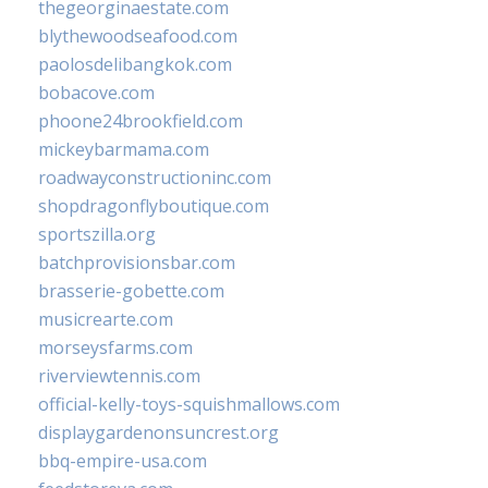
thegeorginaestate.com
blythewoodseafood.com
paolosdelibangkok.com
bobacove.com
phoone24brookfield.com
mickeybarmama.com
roadwayconstructioninc.com
shopdragonflyboutique.com
sportszilla.org
batchprovisionsbar.com
brasserie-gobette.com
musicrearte.com
morseysfarms.com
riverviewtennis.com
official-kelly-toys-squishmallows.com
displaygardenonsuncrest.org
bbq-empire-usa.com