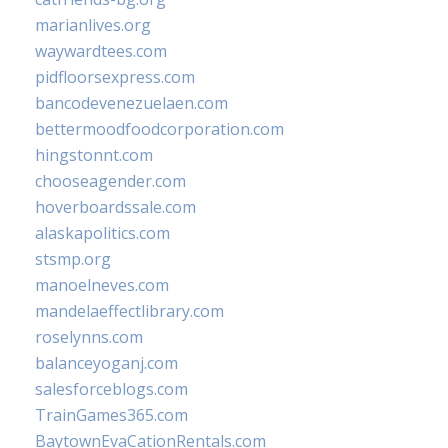
marianlives.org
waywardtees.com
pidfloorsexpress.com
bancodevenezuelaen.com
bettermoodfoodcorporation.com
hingstonnt.com
chooseagender.com
hoverboardssale.com
alaskapolitics.com
stsmp.org
manoelneves.com
mandelaeffectlibrary.com
roselynns.com
balanceyoganj.com
salesforceblogs.com
TrainGames365.com
BaytownEvaCationRentals.com