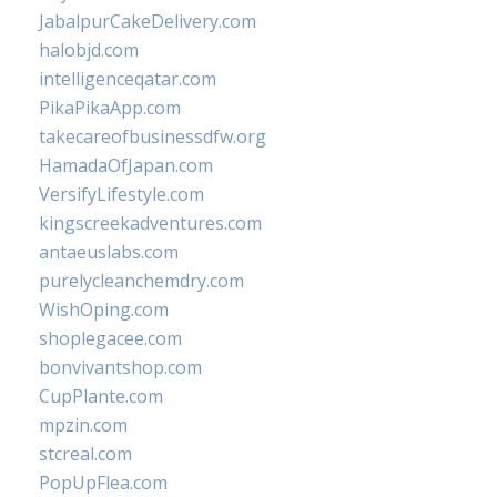
JabalpurCakeDelivery.com
halobjd.com
intelligenceqatar.com
PikaPikaApp.com
takecareofbusinessdfw.org
HamadaOfJapan.com
VersifyLifestyle.com
kingscreekadventures.com
antaeuslabs.com
purelycleanchemdry.com
WishOping.com
shoplegacee.com
bonvivantshop.com
CupPlante.com
mpzin.com
stcreal.com
PopUpFlea.com