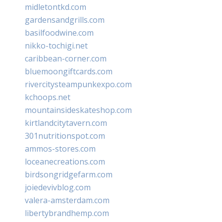
midletontkd.com
gardensandgrills.com
basilfoodwine.com
nikko-tochigi.net
caribbean-corner.com
bluemoongiftcards.com
rivercitysteampunkexpo.com
kchoops.net
mountainsideskateshop.com
kirtlandcitytavern.com
301nutritionspot.com
ammos-stores.com
loceanecreations.com
birdsongridgefarm.com
joiedevivblog.com
valera-amsterdam.com
libertybrandhemp.com