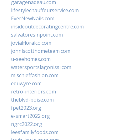
garagenadeau.com
lifestylechauffeurservice.com
EverNewNails.com
insideoutdecoratingcentre.com
salvatoresinpoint.com
jovialfloralco.com
johnlscotthometeam.com
u-seehomes.com
watersportslagonissi.com
mischieffashion.com
eduwyre.com
retro-interiors.com
theblvd-boise.com
fpet2023.org
e-smart2022.org
ngrc2022.org
leesfamilyfoods.com