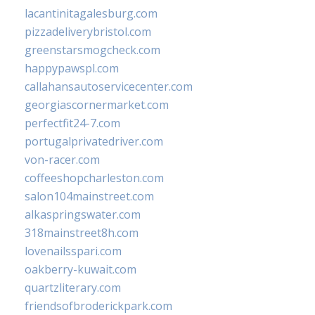
lacantinitagalesburg.com
pizzadeliverybristol.com
greenstarsmogcheck.com
happypawspl.com
callahansautoservicecenter.com
georgiascornermarket.com
perfectfit24-7.com
portugalprivatedriver.com
von-racer.com
coffeeshopcharleston.com
salon104mainstreet.com
alkaspringswater.com
318mainstreet8h.com
lovenailsspari.com
oakberry-kuwait.com
quartzliterary.com
friendsofbroderickpark.com