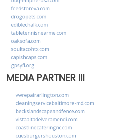
bbq-empire-usa.com
feedstoreva.com
drogopets.com
ediblechalk.com
tabletennisnearme.com
oaksofa.com
soultacohtx.com
capishcaps.com
gpsyfl.org
MEDIA PARTNER III
vwrepairarlington.com
cleaningservicebaltimore-md.com
beckslandscapeandfence.com
vistaaltadelveramendi.com
coastlinecateringnc.com
cuesburgershouston.com