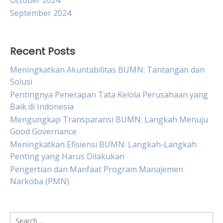
October 2024
September 2024
Recent Posts
Meningkatkan Akuntabilitas BUMN: Tantangan dan
Solusi
Pentingnya Penerapan Tata Kelola Perusahaan yang
Baik di Indonesia
Mengungkap Transparansi BUMN: Langkah Menuju
Good Governance
Meningkatkan Efisiensi BUMN: Langkah-Langkah
Penting yang Harus Dilakukan
Pengertian dan Manfaat Program Manajemen
Narkoba (PMN)
Search