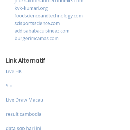
journaloffinanceeconomics.com
kvk-kumari.org
foodscienceandtechnology.com
scisportsscience.com
addisababacuisineaz.com
burgerimcamas.com
Link Alternatif
Live HK
Slot
Live Draw Macau
result cambodia
data sgp hari ini