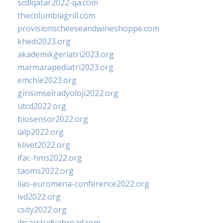
scdlqatar2022-qa.com
thecolumbiagrill.com
provisionscheeseandwineshoppe.com
khedi2023.org
akademikgeriatri2023.org
marmarapediatri2023.org
emchie2023.org
girisimselradyoloji2022.org
utcd2022.org
biosensor2022.org
ialp2022.org
klivet2022.org
ifac-hms2022.org
taoms2022.org
iias-euromena-conference2022.org
ivd2022.org
csity2022.org
ibsarstudyabroad.com