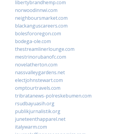
libertybrandhemp.com
norwoodinnwi.com
neighboursmarket.com
blackanguscareers.com
bolesfororegon.com
bodega-ole.com
thestreamlinerlounge.com
mestrinorubanofc.com
novelatherton.com
nassvalleygardens.net
electjohnstewart.com
omptourtravels.com
tribratanews-polreskebumen.com
rsudbayuasih.org
publikjurnalistik.org
juneteenthapparel.net
italywarm.com