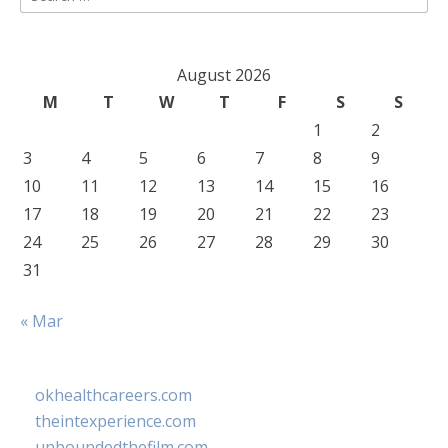
for:
August 2026
M
T
W
T
F
S
S
1
2
3
4
5
6
7
8
9
10
11
12
13
14
15
16
17
18
19
20
21
22
23
24
25
26
27
28
29
30
31
« Mar
okhealthcareers.com
theintexperience.com
unboundedthefilm.com