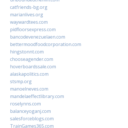
catfriends-bg.org
marianlives.org
waywardtees.com
pidfloorsexpress.com
bancodevenezuelaen.com
bettermoodfoodcorporation.com
hingstonnt.com
chooseagender.com
hoverboardssale.com
alaskapolitics.com
stsmp.org
manoelneves.com
mandelaeffectlibrary.com
roselynns.com
balanceyoganj.com
salesforceblogs.com
TrainGames365.com