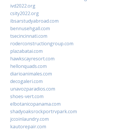
ivd2022.org
csity2022.org
ibsarstudyabroad.com
bennusehgall.com
tsecincinnati.com
roderconstructiongroup.com
plazabatai.com
hawkscayresort.com
hellonquads.com
diarioanimales.com
decogaleri.com
unavozparadios.com
shoes-vert.com
elbotanicopanama.com
shadyoaksrockportrvpark.com
jccoinlaundry.com
kautorepair.com