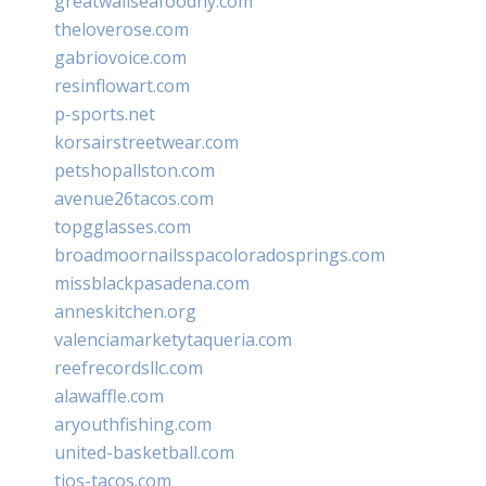
greatwallseafoodny.com
theloverose.com
gabriovoice.com
resinflowart.com
p-sports.net
korsairstreetwear.com
petshopallston.com
avenue26tacos.com
topgglasses.com
broadmoornailsspacoloradosprings.com
missblackpasadena.com
anneskitchen.org
valenciamarketytaqueria.com
reefrecordsllc.com
alawaffle.com
aryouthfishing.com
united-basketball.com
tios-tacos.com