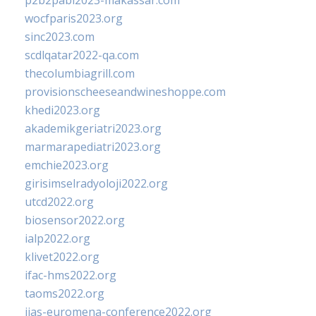
p2b2pabi2023-makassar.com
wocfparis2023.org
sinc2023.com
scdlqatar2022-qa.com
thecolumbiagrill.com
provisionscheeseandwineshoppe.com
khedi2023.org
akademikgeriatri2023.org
marmarapediatri2023.org
emchie2023.org
girisimselradyoloji2022.org
utcd2022.org
biosensor2022.org
ialp2022.org
klivet2022.org
ifac-hms2022.org
taoms2022.org
iias-euromena-conference2022.org