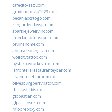
cafecito-satx.com
graduacionviu2023.com
pecanjackstogo.com
zengardendayspa.com
sparklejewelryinc.com
ironcladtattoostudio.com
bruinshome.com
annascleaningsvc.com
wolfcitytattoo.com
oysterbayturkeytrot.com
lafronterarestauranteybar.com
lilyandrosetearoom.com
olivesburgberrypatch.com
theslushkids.com
giobastian.com
glpascensori.com
rifloorepoxy.com