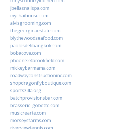
tonyscountrykitchen.com
jbellasnailspa.com
mychaihouse.com
alvisgrooming.com
thegeorginaestate.com
blythewoodseafood.com
paolosdelibangkok.com
bobacove.com
phoone24brookfield.com
mickeybarmama.com
roadwayconstructioninc.com
shopdragonflyboutique.com
sportszilla.org
batchprovisionsbar.com
brasserie-gobette.com
musicrearte.com
morseysfarms.com
riverviewtennis.com