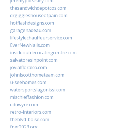
jeremypbeasley.com
thesandwichdepotcos.com
drgiggleshouseofpain.com
hotflashdesigns.com
garagenadeau.com
lifestylechauffeurservice.com
EverNewNails.com
insideoutdecoratingcentre.com
salvatoresinpoint.com
jovialfloralco.com
johnlscotthometeam.com
u-seehomes.com
watersportslagonissi.com
mischieffashion.com
eduwyre.com
retro-interiors.com
theblvd-boise.com
fpet2023.org