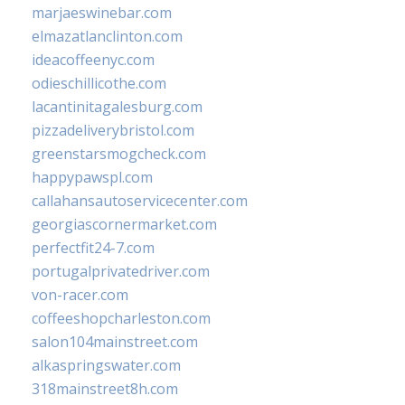
marjaeswinebar.com
elmazatlanclinton.com
ideacoffeenyc.com
odieschillicothe.com
lacantinitagalesburg.com
pizzadeliverybristol.com
greenstarsmogcheck.com
happypawspl.com
callahansautoservicecenter.com
georgiascornermarket.com
perfectfit24-7.com
portugalprivatedriver.com
von-racer.com
coffeeshopcharleston.com
salon104mainstreet.com
alkaspringswater.com
318mainstreet8h.com