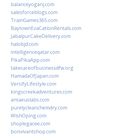
balanceyoganj.com
salesforceblogs.com
TrainGames365.com
BaytownEvaCationRentals.com
JabalpurCakeDelivery.com
halobjd.com
intelligenceqatar.com
PikaPikaApp.com
takecareofbusinessdfw.org
HamadaOfJapan.com
VersifyLifestyle.com
kingscreekadventures.com
antaeuslabs.com
purelycleanchemdry.com
WishOping.com
shoplegacee.com
bonvivantshop.com