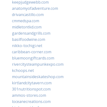
keepjudgewebb.com
anatomyofadventure.com
drivancastillo.com
cmmedspa.com
midletontkd.com
gardensandgrills.com
basilfoodwine.com
nikko-tochigi.net
caribbean-corner.com
bluemoongiftcards.com
rivercitysteampunkexpo.com
kchoops.net
mountainsideskateshop.com
kirtlandcitytavern.com
301nutritionspot.com
ammos-stores.com
loceanecreations.com