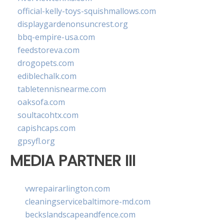
official-kelly-toys-squishmallows.com
displaygardenonsuncrest.org
bbq-empire-usa.com
feedstoreva.com
drogopets.com
ediblechalk.com
tabletennisnearme.com
oaksofa.com
soultacohtx.com
capishcaps.com
gpsyfl.org
MEDIA PARTNER III
vwrepairarlington.com
cleaningservicebaltimore-md.com
beckslandscapeandfence.com