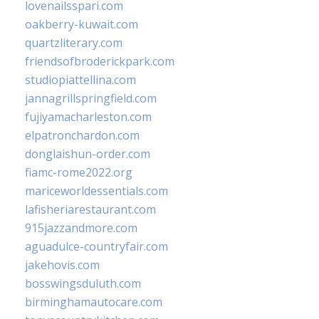
lovenailsspari.com
oakberry-kuwait.com
quartzliterary.com
friendsofbroderickpark.com
studiopiattellina.com
jannagrillspringfield.com
fujiyamacharleston.com
elpatronchardon.com
donglaishun-order.com
fiamc-rome2022.org
mariceworldessentials.com
lafisheriarestaurant.com
915jazzandmore.com
aguadulce-countryfair.com
jakehovis.com
bosswingsduluth.com
birminghamautocare.com