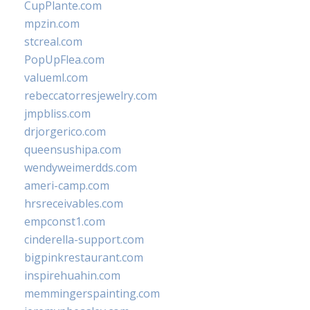
CupPlante.com
mpzin.com
stcreal.com
PopUpFlea.com
valueml.com
rebeccatorresjewelry.com
jmpbliss.com
drjorgerico.com
queensushipa.com
wendyweimerdds.com
ameri-camp.com
hrsreceivables.com
empconst1.com
cinderella-support.com
bigpinkrestaurant.com
inspirehuahin.com
memmingerspainting.com