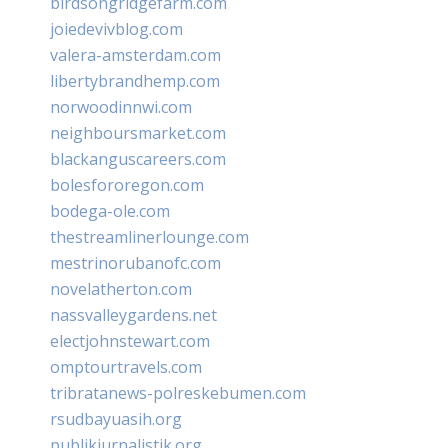
birdsongridgefarm.com
joiedevivblog.com
valera-amsterdam.com
libertybrandhemp.com
norwoodinnwi.com
neighboursmarket.com
blackanguscareers.com
bolesfororegon.com
bodega-ole.com
thestreamlinerlounge.com
mestrinorubanofc.com
novelatherton.com
nassvalleygardens.net
electjohnstewart.com
omptourtravels.com
tribratanews-polreskebumen.com
rsudbayuasih.org
publikjurnalistik.org