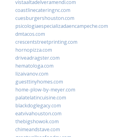
vistaaltadelveramendi.com
coastlinecateringnc.com
cuesburgershouston.com
psicologiaespecializadaencampeche.com
dmtacos.com
crescentstreetprinting.com
hornopizza.com
driveadragster.com
hematologa.com
lizaivanov.com
guesttinyhomes.com
home-plow-by-meyer.com
palatelatincuisine.com
blackdoglegacy.com
eatvivahouston.com
thebigshowok.com
chimeandstave.com