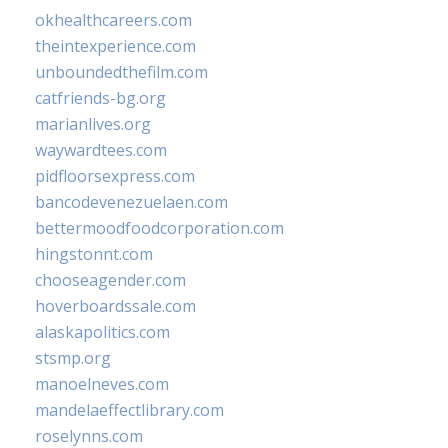
okhealthcareers.com
theintexperience.com
unboundedthefilm.com
catfriends-bg.org
marianlives.org
waywardtees.com
pidfloorsexpress.com
bancodevenezuelaen.com
bettermoodfoodcorporation.com
hingstonnt.com
chooseagender.com
hoverboardssale.com
alaskapolitics.com
stsmp.org
manoelneves.com
mandelaeffectlibrary.com
roselynns.com