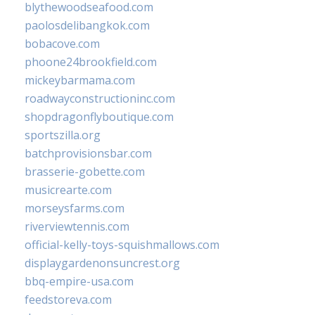
blythewoodseafood.com
paolosdelibangkok.com
bobacove.com
phoone24brookfield.com
mickeybarmama.com
roadwayconstructioninc.com
shopdragonflyboutique.com
sportszilla.org
batchprovisionsbar.com
brasserie-gobette.com
musicrearte.com
morseysfarms.com
riverviewtennis.com
official-kelly-toys-squishmallows.com
displaygardenonsuncrest.org
bbq-empire-usa.com
feedstoreva.com