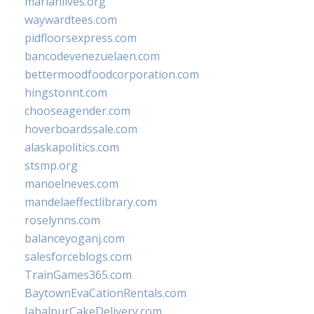
marianlives.org
waywardtees.com
pidfloorsexpress.com
bancodevenezuelaen.com
bettermoodfoodcorporation.com
hingstonnt.com
chooseagender.com
hoverboardssale.com
alaskapolitics.com
stsmp.org
manoelneves.com
mandelaeffectlibrary.com
roselynns.com
balanceyoganj.com
salesforceblogs.com
TrainGames365.com
BaytownEvaCationRentals.com
JabalpurCakeDelivery.com