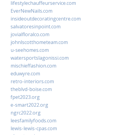
lifestylechauffeurservice.com
EverNewNails.com
insideoutdecoratingcentre.com
salvatoresinpoint.com
jovialfloralco.com
johnlscotthometeam.com
u-seehomes.com
watersportslagonissi.com
mischieffashion.com
eduwyre.com
retro-interiors.com
theblvd-boise.com
fpet2023.org
e-smart2022.org
ngrc2022.org
leesfamilyfoods.com
lewis-lewis-cpas.com