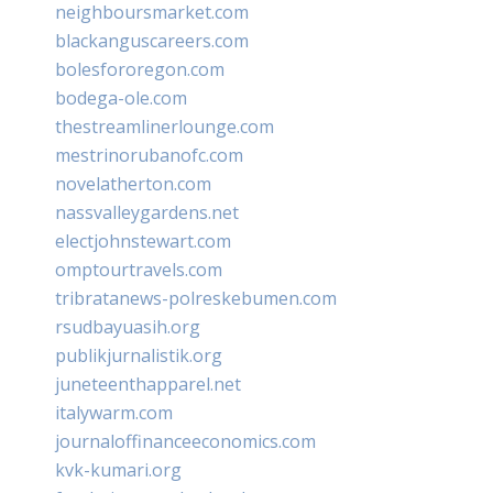
neighboursmarket.com
blackanguscareers.com
bolesfororegon.com
bodega-ole.com
thestreamlinerlounge.com
mestrinorubanofc.com
novelatherton.com
nassvalleygardens.net
electjohnstewart.com
omptourtravels.com
tribratanews-polreskebumen.com
rsudbayuasih.org
publikjurnalistik.org
juneteenthapparel.net
italywarm.com
journaloffinanceeconomics.com
kvk-kumari.org