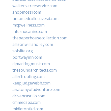
walkers-treeservice.com
shopmossi.com
untamedcollectivesd.com
mxpwellness.com
infernocanine.com
thepaperhousecollection.com
allisonwillisholley.com
solslite.org
portwayinn.com
djmaddogmusic.com
thesoundarchitects.com
allin1roofing.com
keepjudgewebb.com
anatomyofadventure.com
drivancastillo.com
cmmedspa.com
midletontkd.com