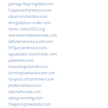
jannagrillspringfield.com
fujiyamacharleston.com
elpatronchardon.com
donglaishun-order.com
fiamc-rome2022.org
mariceworldessentials.com
lafisheriarestaurant.com
915jazzandmore.com
aguadulce-countryfair.com
jakehovis.com
bosswingsduluth.com
birminghamautocare.com
tonyscountrykitchen.com
jbellasnailspa.com
mychaihouse.com
alvisgrooming.com
thegeorginaestate.com