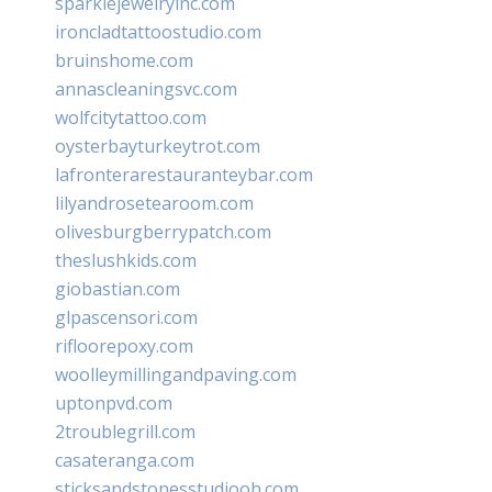
sparklejewelryinc.com
ironcladtattoostudio.com
bruinshome.com
annascleaningsvc.com
wolfcitytattoo.com
oysterbayturkeytrot.com
lafronterarestauranteybar.com
lilyandrosetearoom.com
olivesburgberrypatch.com
theslushkids.com
giobastian.com
glpascensori.com
rifloorepoxy.com
woolleymillingandpaving.com
uptonpvd.com
2troublegrill.com
casateranga.com
sticksandstonesstudiooh.com