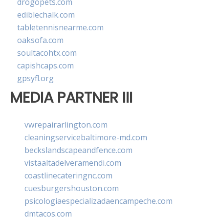
drogopets.com
ediblechalk.com
tabletennisnearme.com
oaksofa.com
soultacohtx.com
capishcaps.com
gpsyfl.org
MEDIA PARTNER III
vwrepairarlington.com
cleaningservicebaltimore-md.com
beckslandscapeandfence.com
vistaaltadelveramendi.com
coastlinecateringnc.com
cuesburgershouston.com
psicologiaespecializadaencampeche.com
dmtacos.com