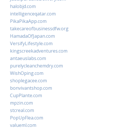
halobjd.com
intelligenceqatar.com
PikaPikaApp.com
takecareofbusinessdfw.org
HamadaOfJapan.com
VersifyLifestyle.com
kingscreekadventures.com
antaeuslabs.com
purelycleanchemdry.com
WishOping.com
shoplegacee.com
bonvivantshop.com
CupPlante.com
mpzin.com
stcreal.com
PopUpFlea.com
valueml.com