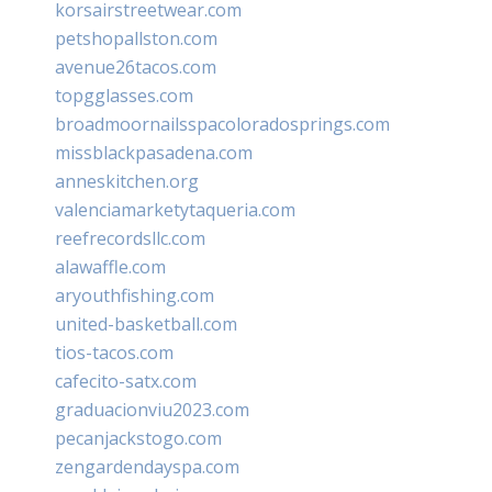
korsairstreetwear.com
petshopallston.com
avenue26tacos.com
topgglasses.com
broadmoornailsspacoloradosprings.com
missblackpasadena.com
anneskitchen.org
valenciamarketytaqueria.com
reefrecordsllc.com
alawaffle.com
aryouthfishing.com
united-basketball.com
tios-tacos.com
cafecito-satx.com
graduacionviu2023.com
pecanjackstogo.com
zengardendayspa.com