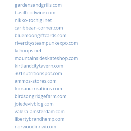
gardensandgrills.com
basilfoodwine.com
nikko-tochigi.net
caribbean-corner.com
bluemoongiftcards.com
rivercitysteampunkexpo.com
kchoops.net
mountainsideskateshop.com
kirtlandcitytavern.com
301nutritionspot.com
ammos-stores.com
loceanecreations.com
birdsongridgefarm.com
joiedevivblog.com
valera-amsterdam.com
libertybrandhemp.com
norwoodinnwi.com