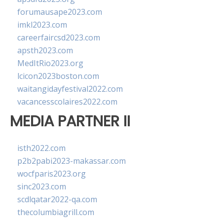
forumausape2023.com
imkl2023.com
careerfaircsd2023.com
apsth2023.com
MedItRio2023.org
lcicon2023boston.com
waitangidayfestival2022.com
vacancesscolaires2022.com
MEDIA PARTNER II
isth2022.com
p2b2pabi2023-makassar.com
wocfparis2023.org
sinc2023.com
scdlqatar2022-qa.com
thecolumbiagrill.com