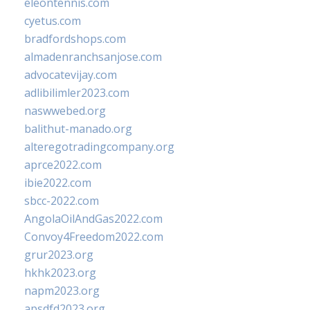
eleontennis.com
cyetus.com
bradfordshops.com
almadenranchsanjose.com
advocatevijay.com
adlibilimler2023.com
naswwebed.org
balithut-manado.org
alteregotradingcompany.org
aprce2022.com
ibie2022.com
sbcc-2022.com
AngolaOilAndGas2022.com
Convoy4Freedom2022.com
grur2023.org
hkhk2023.org
napm2023.org
apsdfd2023.org