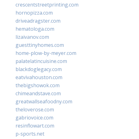
crescentstreetprinting.com
hornopizza.com
driveadragster.com
hematologa.com
lizaivanov.com
guesttinyhomes.com
home-plow-by-meyer.com
palatelatincuisine.com
blackdoglegacy.com
eatvivahouston.com
thebigshowok.com
chimeandstave.com
greatwallseafoodny.com
theloverose.com
gabriovoice.com
resinflowart.com
p-sports.net