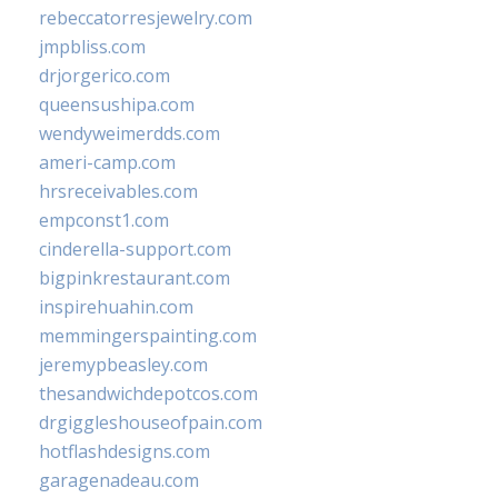
rebeccatorresjewelry.com
jmpbliss.com
drjorgerico.com
queensushipa.com
wendyweimerdds.com
ameri-camp.com
hrsreceivables.com
empconst1.com
cinderella-support.com
bigpinkrestaurant.com
inspirehuahin.com
memmingerspainting.com
jeremypbeasley.com
thesandwichdepotcos.com
drgiggleshouseofpain.com
hotflashdesigns.com
garagenadeau.com