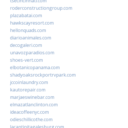
tsecincinnati.com
roderconstructiongroup.com
plazabatai.com
hawkscayresort.com
hellonquads.com
diarioanimales.com
decogaleri.com
unavozparadios.com
shoes-vert.com
elbotanicopanama.com
shadyoaksrockportrvpark.com
jccoinlaundry.com
kautorepair.com
marjaeswinebar.com
elmazatlanclinton.com
ideacoffeenyc.com
odieschillicothe.com
lacantinitagalesburg.com