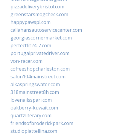
pizzadeliverybristol.com
greenstarsmogcheck.com
happypawspl.com
callahansautoservicecenter.com
georgiascornermarket.com
perfectfit24-7.com
portugalprivatedriver.com
von-racer.com
coffeeshopcharleston.com
salon104mainstreet.com
alkaspringswater.com
318mainstreet8h.com
lovenailsspari.com
oakberry-kuwait.com
quartzliterary.com
friendsofbroderickpark.com
studiopiattellina.com