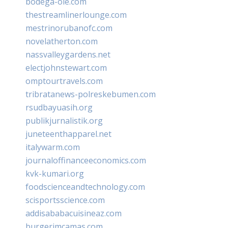
bodega-ole.com
thestreamlinerlounge.com
mestrinorubanofc.com
novelatherton.com
nassvalleygardens.net
electjohnstewart.com
omptourtravels.com
tribratanews-polreskebumen.com
rsudbayuasih.org
publikjurnalistik.org
juneteenthapparel.net
italywarm.com
journaloffinanceeconomics.com
kvk-kumari.org
foodscienceandtechnology.com
scisportsscience.com
addisababacuisineaz.com
burgerimcamas.com