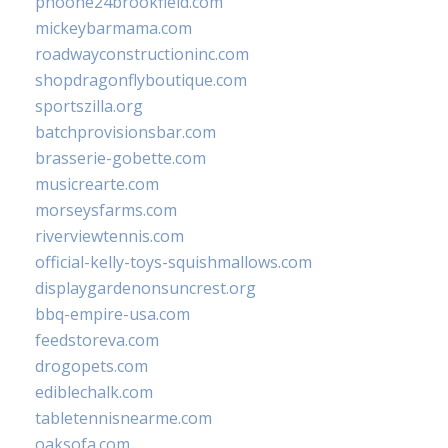
phoone24brookfield.com
mickeybarmama.com
roadwayconstructioninc.com
shopdragonflyboutique.com
sportszilla.org
batchprovisionsbar.com
brasserie-gobette.com
musicrearte.com
morseysfarms.com
riverviewtennis.com
official-kelly-toys-squishmallows.com
displaygardenonsuncrest.org
bbq-empire-usa.com
feedstoreva.com
drogopets.com
ediblechalk.com
tabletennisnearme.com
oaksofa.com