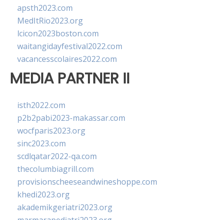
apsth2023.com
MedItRio2023.org
lcicon2023boston.com
waitangidayfestival2022.com
vacancesscolaires2022.com
MEDIA PARTNER II
isth2022.com
p2b2pabi2023-makassar.com
wocfparis2023.org
sinc2023.com
scdlqatar2022-qa.com
thecolumbiagrill.com
provisionscheeseandwineshoppe.com
khedi2023.org
akademikgeriatri2023.org