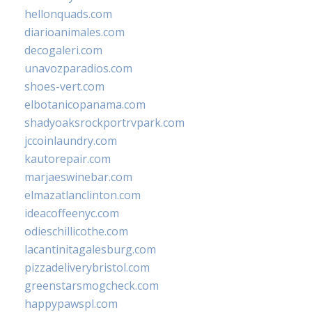
hellonquads.com
diarioanimales.com
decogaleri.com
unavozparadios.com
shoes-vert.com
elbotanicopanama.com
shadyoaksrockportrvpark.com
jccoinlaundry.com
kautorepair.com
marjaeswinebar.com
elmazatlanclinton.com
ideacoffeenyc.com
odieschillicothe.com
lacantinitagalesburg.com
pizzadeliverybristol.com
greenstarsmogcheck.com
happypawspl.com