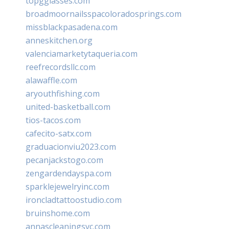
topgglasses.com
broadmoornailsspacoloradosprings.com
missblackpasadena.com
anneskitchen.org
valenciamarketytaqueria.com
reefrecordsllc.com
alawaffle.com
aryouthfishing.com
united-basketball.com
tios-tacos.com
cafecito-satx.com
graduacionviu2023.com
pecanjackstogo.com
zengardendayspa.com
sparklejewelryinc.com
ironcladtattoostudio.com
bruinshome.com
annascleaningsvc.com