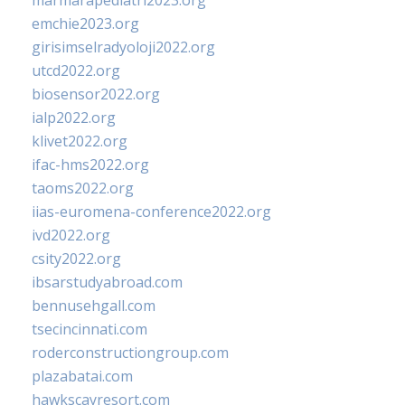
marmarapediatri2023.org
emchie2023.org
girisimselradyoloji2022.org
utcd2022.org
biosensor2022.org
ialp2022.org
klivet2022.org
ifac-hms2022.org
taoms2022.org
iias-euromena-conference2022.org
ivd2022.org
csity2022.org
ibsarstudyabroad.com
bennusehgall.com
tsecincinnati.com
roderconstructiongroup.com
plazabatai.com
hawkscayresort.com