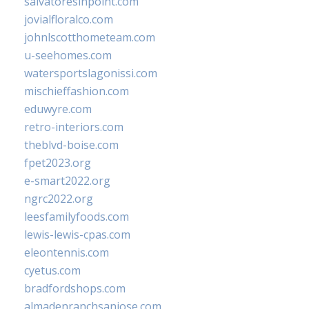
salvatoresinpoint.com
jovialfloralco.com
johnlscotthometeam.com
u-seehomes.com
watersportslagonissi.com
mischieffashion.com
eduwyre.com
retro-interiors.com
theblvd-boise.com
fpet2023.org
e-smart2022.org
ngrc2022.org
leesfamilyfoods.com
lewis-lewis-cpas.com
eleontennis.com
cyetus.com
bradfordshops.com
almadenranchsanjose.com