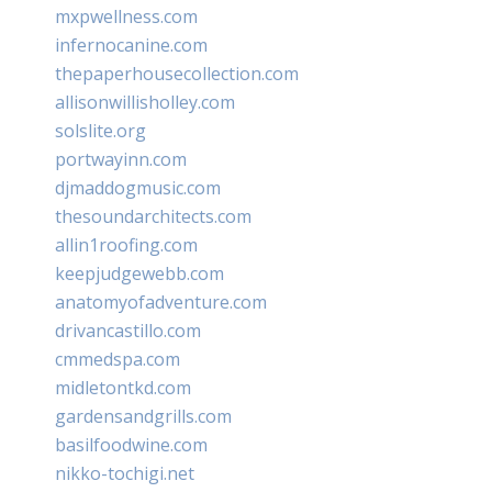
mxpwellness.com
infernocanine.com
thepaperhousecollection.com
allisonwillisholley.com
solslite.org
portwayinn.com
djmaddogmusic.com
thesoundarchitects.com
allin1roofing.com
keepjudgewebb.com
anatomyofadventure.com
drivancastillo.com
cmmedspa.com
midletontkd.com
gardensandgrills.com
basilfoodwine.com
nikko-tochigi.net