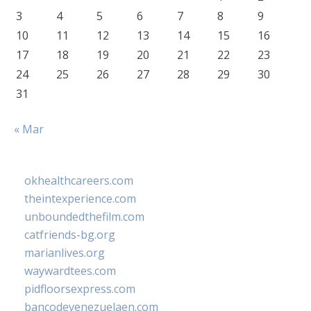
3
4
5
6
7
8
9
10
11
12
13
14
15
16
17
18
19
20
21
22
23
24
25
26
27
28
29
30
31
« Mar
okhealthcareers.com
theintexperience.com
unboundedthefilm.com
catfriends-bg.org
marianlives.org
waywardtees.com
pidfloorsexpress.com
bancodevenezuelaen.com