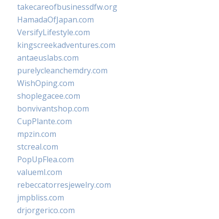
takecareofbusinessdfw.org
HamadaOfJapan.com
VersifyLifestyle.com
kingscreekadventures.com
antaeuslabs.com
purelycleanchemdry.com
WishOping.com
shoplegacee.com
bonvivantshop.com
CupPlante.com
mpzin.com
stcreal.com
PopUpFlea.com
valueml.com
rebeccatorresjewelry.com
jmpbliss.com
drjorgerico.com