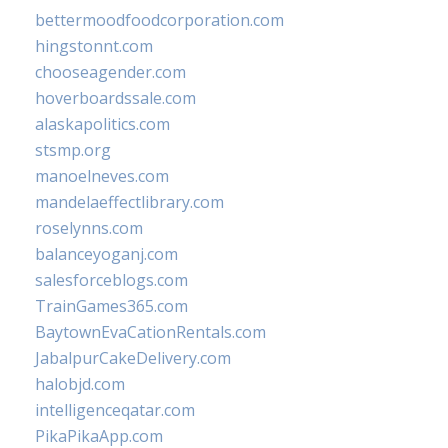
bettermoodfoodcorporation.com
hingstonnt.com
chooseagender.com
hoverboardssale.com
alaskapolitics.com
stsmp.org
manoelneves.com
mandelaeffectlibrary.com
roselynns.com
balanceyoganj.com
salesforceblogs.com
TrainGames365.com
BaytownEvaCationRentals.com
JabalpurCakeDelivery.com
halobjd.com
intelligenceqatar.com
PikaPikaApp.com