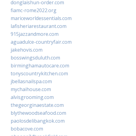
donglaishun-order.com
fiamc-rome2022.org
mariceworldessentials.com
lafisheriarestaurant.com
915jazzandmore.com
aguadulce-countryfair.com
jakehovis.com
bosswingsduluth.com
birminghamautocare.com
tonyscountrykitchen.com
jbellasnailspa.com
mychaihouse.com
alvisgrooming.com
thegeorginaestate.com
blythewoodseafood.com
paolosdelibangkok.com
bobacove.com