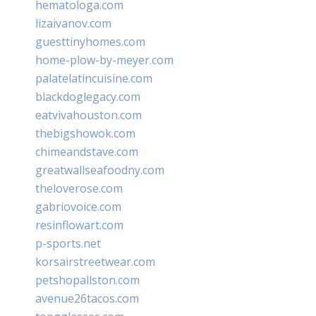
hematologa.com
lizaivanov.com
guesttinyhomes.com
home-plow-by-meyer.com
palatelatincuisine.com
blackdoglegacy.com
eatvivahouston.com
thebigshowok.com
chimeandstave.com
greatwallseafoodny.com
theloverose.com
gabriovoice.com
resinflowart.com
p-sports.net
korsairstreetwear.com
petshopallston.com
avenue26tacos.com