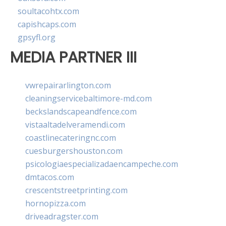
soultacohtx.com
capishcaps.com
gpsyfl.org
MEDIA PARTNER III
vwrepairarlington.com
cleaningservicebaltimore-md.com
beckslandscapeandfence.com
vistaaltadelveramendi.com
coastlinecateringnc.com
cuesburgershouston.com
psicologiaespecializadaencampeche.com
dmtacos.com
crescentstreetprinting.com
hornopizza.com
driveadragster.com