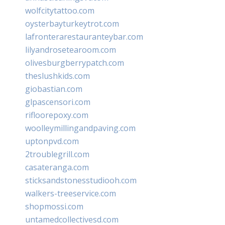
wolfcitytattoo.com
oysterbayturkeytrot.com
lafronterarestauranteybar.com
lilyandrosetearoom.com
olivesburgberrypatch.com
theslushkids.com
giobastian.com
glpascensori.com
rifloorepoxy.com
woolleymillingandpaving.com
uptonpvd.com
2troublegrill.com
casateranga.com
sticksandstonesstudiooh.com
walkers-treeservice.com
shopmossi.com
untamedcollectivesd.com