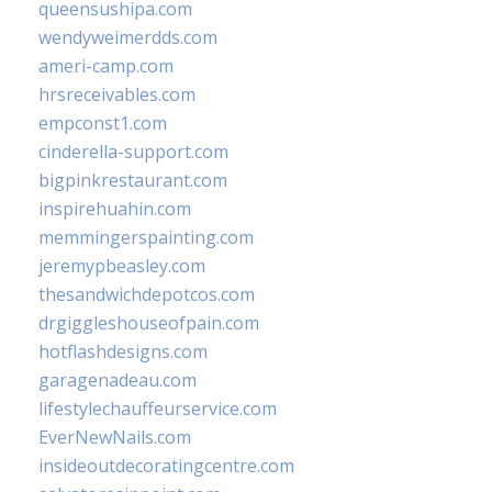
queensushipa.com
wendyweimerdds.com
ameri-camp.com
hrsreceivables.com
empconst1.com
cinderella-support.com
bigpinkrestaurant.com
inspirehuahin.com
memmingerspainting.com
jeremypbeasley.com
thesandwichdepotcos.com
drgiggleshouseofpain.com
hotflashdesigns.com
garagenadeau.com
lifestylechauffeurservice.com
EverNewNails.com
insideoutdecoratingcentre.com