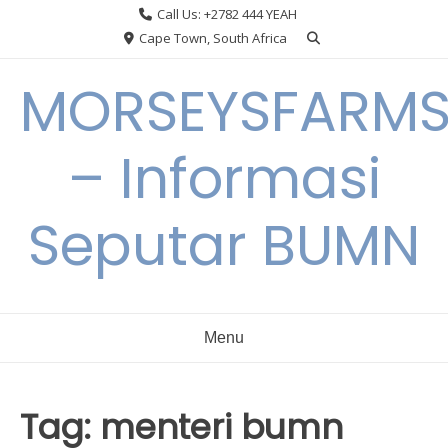
Skip
Call Us: +2782 444 YEAH
to
Cape Town, South Africa
content
MORSEYSFARM
– Informasi
Seputar BUMN
Menu
Tag:
menteri bumn