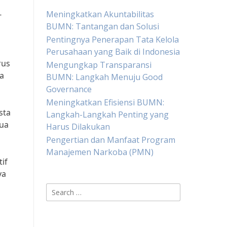
-
Meningkatkan Akuntabilitas
BUMN: Tantangan dan Solusi
Pentingnya Penerapan Tata Kelola
Perusahaan yang Baik di Indonesia
rus
Mengungkap Transparansi
a
BUMN: Langkah Menuju Good
Governance
Meningkatkan Efisiensi BUMN:
sta
Langkah-Langkah Penting yang
mua
Harus Dilakukan
Pengertian dan Manfaat Program
Manajemen Narkoba (PMN)
if
ya
Search
for: