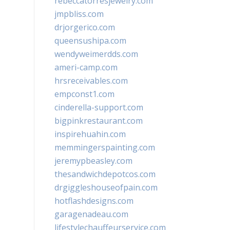
rebeccatorresjewelry.com
jmpbliss.com
drjorgerico.com
queensushipa.com
wendyweimerdds.com
ameri-camp.com
hrsreceivables.com
empconst1.com
cinderella-support.com
bigpinkrestaurant.com
inspirehuahin.com
memmingerspainting.com
jeremypbeasley.com
thesandwichdepotcos.com
drgiggleshouseofpain.com
hotflashdesigns.com
garagenadeau.com
lifestylechauffeurservice.com