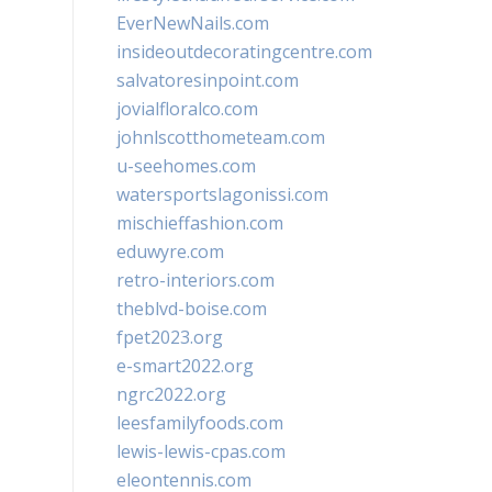
EverNewNails.com
insideoutdecoratingcentre.com
salvatoresinpoint.com
jovialfloralco.com
johnlscotthometeam.com
u-seehomes.com
watersportslagonissi.com
mischieffashion.com
eduwyre.com
retro-interiors.com
theblvd-boise.com
fpet2023.org
e-smart2022.org
ngrc2022.org
leesfamilyfoods.com
lewis-lewis-cpas.com
eleontennis.com