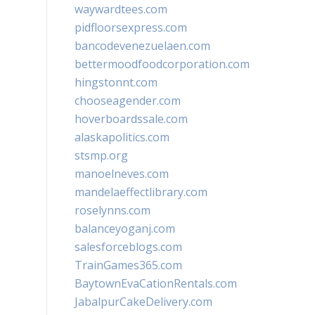
waywardtees.com
pidfloorsexpress.com
bancodevenezuelaen.com
bettermoodfoodcorporation.com
hingstonnt.com
chooseagender.com
hoverboardssale.com
alaskapolitics.com
stsmp.org
manoelneves.com
mandelaeffectlibrary.com
roselynns.com
balanceyoganj.com
salesforceblogs.com
TrainGames365.com
BaytownEvaCationRentals.com
JabalpurCakeDelivery.com