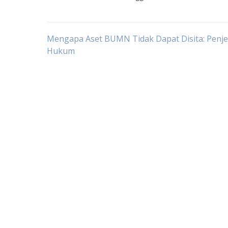
Post
Mengapa Aset BUMN Tidak Dapat Disita: Penje
Hukum
navigation