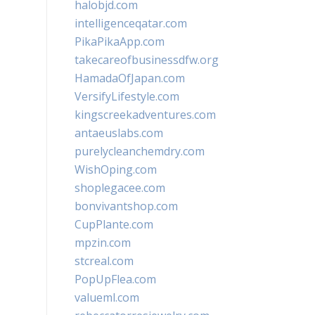
halobjd.com
intelligenceqatar.com
PikaPikaApp.com
takecareofbusinessdfw.org
HamadaOfJapan.com
VersifyLifestyle.com
kingscreekadventures.com
antaeuslabs.com
purelycleanchemdry.com
WishOping.com
shoplegacee.com
bonvivantshop.com
CupPlante.com
mpzin.com
stcreal.com
PopUpFlea.com
valueml.com