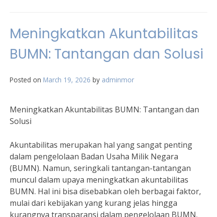
Meningkatkan Akuntabilitas
BUMN: Tantangan dan Solusi
Posted on
March 19, 2026
by
adminmor
Meningkatkan Akuntabilitas BUMN: Tantangan dan
Solusi
Akuntabilitas merupakan hal yang sangat penting
dalam pengelolaan Badan Usaha Milik Negara
(BUMN). Namun, seringkali tantangan-tantangan
muncul dalam upaya meningkatkan akuntabilitas
BUMN. Hal ini bisa disebabkan oleh berbagai faktor,
mulai dari kebijakan yang kurang jelas hingga
kurangnya transparansi dalam pengelolaan BUMN.