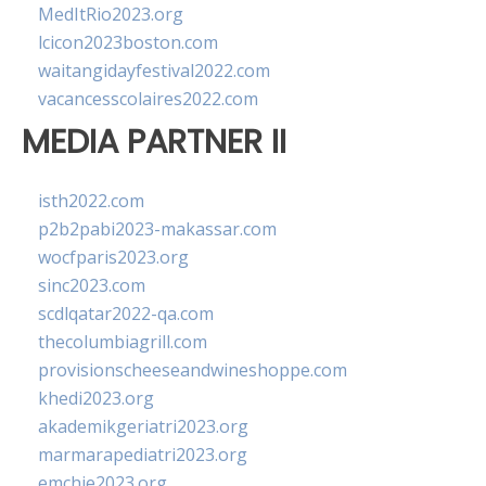
MedItRio2023.org
lcicon2023boston.com
waitangidayfestival2022.com
vacancesscolaires2022.com
MEDIA PARTNER II
isth2022.com
p2b2pabi2023-makassar.com
wocfparis2023.org
sinc2023.com
scdlqatar2022-qa.com
thecolumbiagrill.com
provisionscheeseandwineshoppe.com
khedi2023.org
akademikgeriatri2023.org
marmarapediatri2023.org
emchie2023.org