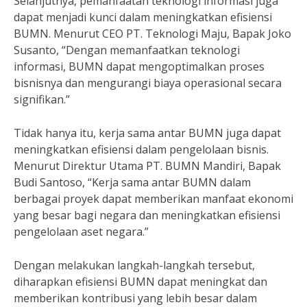
Selanjutnya, pemanfaatan teknologi informasi juga
dapat menjadi kunci dalam meningkatkan efisiensi
BUMN. Menurut CEO PT. Teknologi Maju, Bapak Joko
Susanto, “Dengan memanfaatkan teknologi
informasi, BUMN dapat mengoptimalkan proses
bisnisnya dan mengurangi biaya operasional secara
signifikan.”
Tidak hanya itu, kerja sama antar BUMN juga dapat
meningkatkan efisiensi dalam pengelolaan bisnis.
Menurut Direktur Utama PT. BUMN Mandiri, Bapak
Budi Santoso, “Kerja sama antar BUMN dalam
berbagai proyek dapat memberikan manfaat ekonomi
yang besar bagi negara dan meningkatkan efisiensi
pengelolaan aset negara.”
Dengan melakukan langkah-langkah tersebut,
diharapkan efisiensi BUMN dapat meningkat dan
memberikan kontribusi yang lebih besar dalam