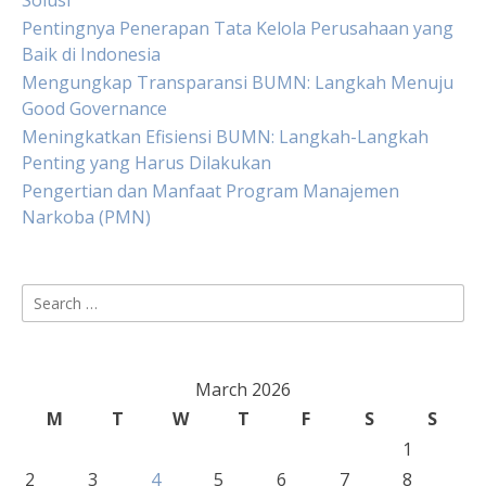
Solusi
Pentingnya Penerapan Tata Kelola Perusahaan yang
Baik di Indonesia
Mengungkap Transparansi BUMN: Langkah Menuju
Good Governance
Meningkatkan Efisiensi BUMN: Langkah-Langkah
Penting yang Harus Dilakukan
Pengertian dan Manfaat Program Manajemen
Narkoba (PMN)
Search
for:
March 2026
M
T
W
T
F
S
S
1
2
3
4
5
6
7
8