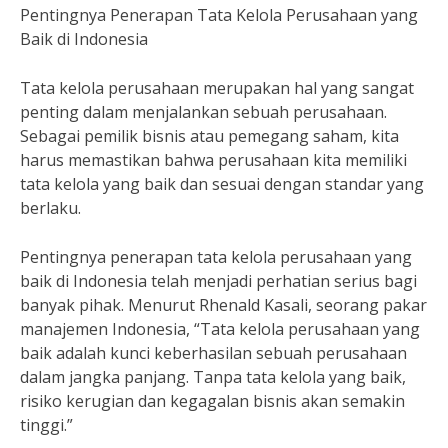
Pentingnya Penerapan Tata Kelola Perusahaan yang
Baik di Indonesia
Tata kelola perusahaan merupakan hal yang sangat
penting dalam menjalankan sebuah perusahaan.
Sebagai pemilik bisnis atau pemegang saham, kita
harus memastikan bahwa perusahaan kita memiliki
tata kelola yang baik dan sesuai dengan standar yang
berlaku.
Pentingnya penerapan tata kelola perusahaan yang
baik di Indonesia telah menjadi perhatian serius bagi
banyak pihak. Menurut Rhenald Kasali, seorang pakar
manajemen Indonesia, “Tata kelola perusahaan yang
baik adalah kunci keberhasilan sebuah perusahaan
dalam jangka panjang. Tanpa tata kelola yang baik,
risiko kerugian dan kegagalan bisnis akan semakin
tinggi.”