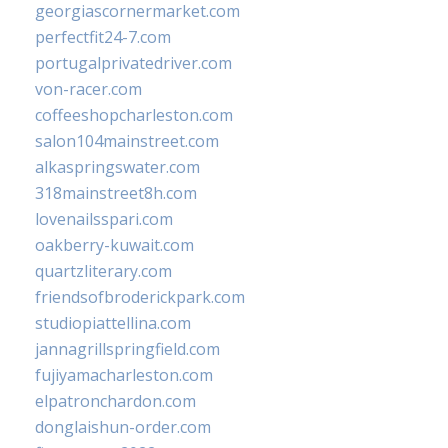
georgiascornermarket.com
perfectfit24-7.com
portugalprivatedriver.com
von-racer.com
coffeeshopcharleston.com
salon104mainstreet.com
alkaspringswater.com
318mainstreet8h.com
lovenailsspari.com
oakberry-kuwait.com
quartzliterary.com
friendsofbroderickpark.com
studiopiattellina.com
jannagrillspringfield.com
fujiyamacharleston.com
elpatronchardon.com
donglaishun-order.com