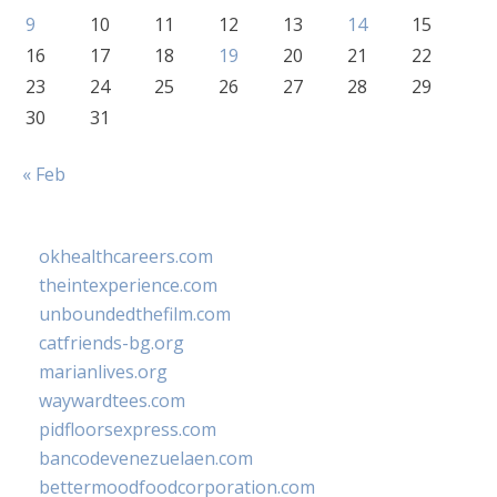
9
10
11
12
13
14
15
16
17
18
19
20
21
22
23
24
25
26
27
28
29
30
31
« Feb
okhealthcareers.com
theintexperience.com
unboundedthefilm.com
catfriends-bg.org
marianlives.org
waywardtees.com
pidfloorsexpress.com
bancodevenezuelaen.com
bettermoodfoodcorporation.com