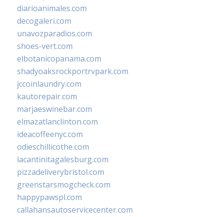
diarioanimales.com
decogaleri.com
unavozparadios.com
shoes-vert.com
elbotanicopanama.com
shadyoaksrockportrvpark.com
jccoinlaundry.com
kautorepair.com
marjaeswinebar.com
elmazatlanclinton.com
ideacoffeenyc.com
odieschillicothe.com
lacantinitagalesburg.com
pizzadeliverybristol.com
greenstarsmogcheck.com
happypawspl.com
callahansautoservicecenter.com