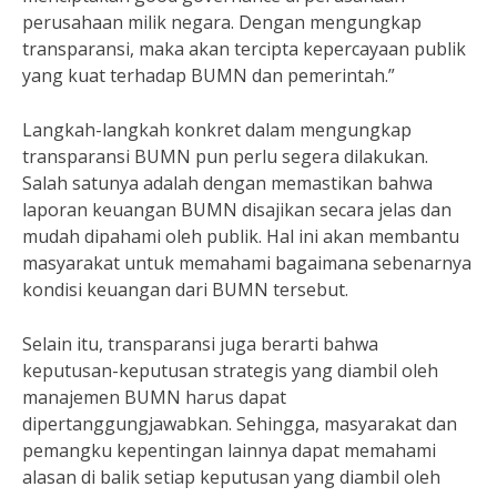
perusahaan milik negara. Dengan mengungkap
transparansi, maka akan tercipta kepercayaan publik
yang kuat terhadap BUMN dan pemerintah.”
Langkah-langkah konkret dalam mengungkap
transparansi BUMN pun perlu segera dilakukan.
Salah satunya adalah dengan memastikan bahwa
laporan keuangan BUMN disajikan secara jelas dan
mudah dipahami oleh publik. Hal ini akan membantu
masyarakat untuk memahami bagaimana sebenarnya
kondisi keuangan dari BUMN tersebut.
Selain itu, transparansi juga berarti bahwa
keputusan-keputusan strategis yang diambil oleh
manajemen BUMN harus dapat
dipertanggungjawabkan. Sehingga, masyarakat dan
pemangku kepentingan lainnya dapat memahami
alasan di balik setiap keputusan yang diambil oleh