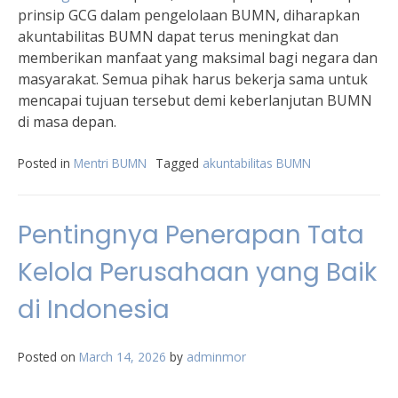
prinsip GCG dalam pengelolaan BUMN, diharapkan
akuntabilitas BUMN dapat terus meningkat dan
memberikan manfaat yang maksimal bagi negara dan
masyarakat. Semua pihak harus bekerja sama untuk
mencapai tujuan tersebut demi keberlanjutan BUMN
di masa depan.
Posted in
Mentri BUMN
Tagged
akuntabilitas BUMN
Pentingnya Penerapan Tata
Kelola Perusahaan yang Baik
di Indonesia
Posted on
March 14, 2026
by
adminmor