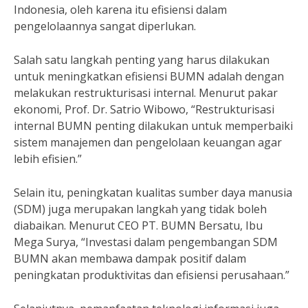
Indonesia, oleh karena itu efisiensi dalam
pengelolaannya sangat diperlukan.
Salah satu langkah penting yang harus dilakukan
untuk meningkatkan efisiensi BUMN adalah dengan
melakukan restrukturisasi internal. Menurut pakar
ekonomi, Prof. Dr. Satrio Wibowo, “Restrukturisasi
internal BUMN penting dilakukan untuk memperbaiki
sistem manajemen dan pengelolaan keuangan agar
lebih efisien.”
Selain itu, peningkatan kualitas sumber daya manusia
(SDM) juga merupakan langkah yang tidak boleh
diabaikan. Menurut CEO PT. BUMN Bersatu, Ibu
Mega Surya, “Investasi dalam pengembangan SDM
BUMN akan membawa dampak positif dalam
peningkatan produktivitas dan efisiensi perusahaan.”