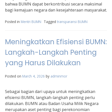
bahwa BUMN dapat berkontribusi secara maksimal
bagi kemajuan negara dan kesejahteraan masyarakat.
Posted in
Mentri BUMN
Tagged
transparansi BUMN
Meningkatkan Efisiensi BUMN:
Langkah-Langkah Penting
yang Harus Dilakukan
Posted on
March 4, 2026
by
adminmor
Sebagai bagian dari upaya untuk meningkatkan
efisiensi BUMN, langkah-langkah penting perlu
dilakukan. BUMN atau Badan Usaha Milik Negara
merupakan aset penting bagi perekonomian