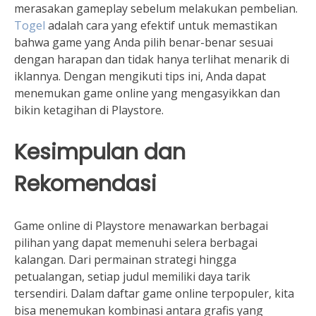
merasakan gameplay sebelum melakukan pembelian.
Togel
adalah cara yang efektif untuk memastikan
bahwa game yang Anda pilih benar-benar sesuai
dengan harapan dan tidak hanya terlihat menarik di
iklannya. Dengan mengikuti tips ini, Anda dapat
menemukan game online yang mengasyikkan dan
bikin ketagihan di Playstore.
Kesimpulan dan
Rekomendasi
Game online di Playstore menawarkan berbagai
pilihan yang dapat memenuhi selera berbagai
kalangan. Dari permainan strategi hingga
petualangan, setiap judul memiliki daya tarik
tersendiri. Dalam daftar game online terpopuler, kita
bisa menemukan kombinasi antara grafis yang