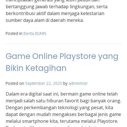
bertanggung jawab terhadap lingkungan, serta
berkontribusi aktif dalam menjaga kelestarian
sumber daya alam di daerah mereka.
Posted in
Berita BUMN
Game Online Playstore yang
Bikin Ketagihan
Posted on
September 22, 2025
by
adminmor
Dalam era digital saat ini, bermain game online telah
menjadi salah satu hiburan favorit bagi banyak orang.
Dengan perkembangan teknologi yang pesat, kita
dapat dengan mudah mengakses berbagai jenis game
melalui smartphone kita, terutama melalui Playstore.