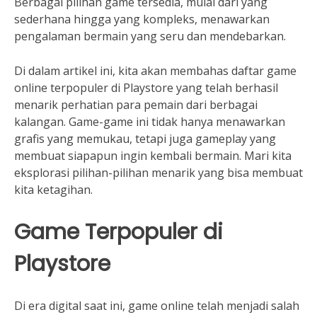
Berbagai pilihan game tersedia, mulai dari yang
sederhana hingga yang kompleks, menawarkan
pengalaman bermain yang seru dan mendebarkan.
Di dalam artikel ini, kita akan membahas daftar game
online terpopuler di Playstore yang telah berhasil
menarik perhatian para pemain dari berbagai
kalangan. Game-game ini tidak hanya menawarkan
grafis yang memukau, tetapi juga gameplay yang
membuat siapapun ingin kembali bermain. Mari kita
eksplorasi pilihan-pilihan menarik yang bisa membuat
kita ketagihan.
Game Terpopuler di
Playstore
Di era digital saat ini, game online telah menjadi salah