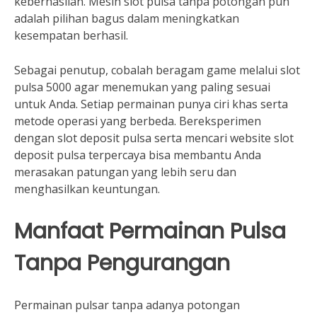
keberhasilan. Mesin slot pulsa tanpa potongan pun
adalah pilihan bagus dalam meningkatkan
kesempatan berhasil.
Sebagai penutup, cobalah beragam game melalui slot
pulsa 5000 agar menemukan yang paling sesuai
untuk Anda. Setiap permainan punya ciri khas serta
metode operasi yang berbeda. Bereksperimen
dengan slot deposit pulsa serta mencari website slot
deposit pulsa terpercaya bisa membantu Anda
merasakan patungan yang lebih seru dan
menghasilkan keuntungan.
Manfaat Permainan Pulsa
Tanpa Pengurangan
Permainan pulsar tanpa adanya potongan