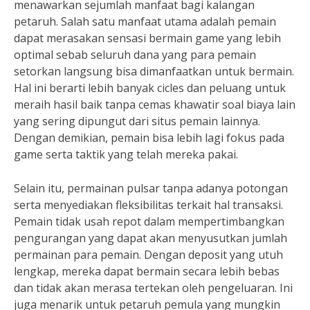
menawarkan sejumlah manfaat bagi kalangan
petaruh. Salah satu manfaat utama adalah pemain
dapat merasakan sensasi bermain game yang lebih
optimal sebab seluruh dana yang para pemain
setorkan langsung bisa dimanfaatkan untuk bermain.
Hal ini berarti lebih banyak cicles dan peluang untuk
meraih hasil baik tanpa cemas khawatir soal biaya lain
yang sering dipungut dari situs pemain lainnya.
Dengan demikian, pemain bisa lebih lagi fokus pada
game serta taktik yang telah mereka pakai.
Selain itu, permainan pulsar tanpa adanya potongan
serta menyediakan fleksibilitas terkait hal transaksi.
Pemain tidak usah repot dalam mempertimbangkan
pengurangan yang dapat akan menyusutkan jumlah
permainan para pemain. Dengan deposit yang utuh
lengkap, mereka dapat bermain secara lebih bebas
dan tidak akan merasa tertekan oleh pengeluaran. Ini
juga menarik untuk petaruh pemula yang mungkin