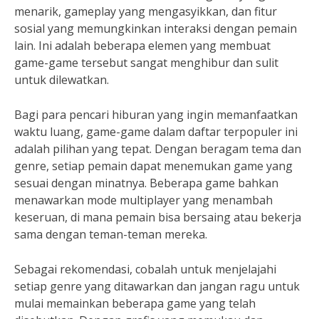
menarik, gameplay yang mengasyikkan, dan fitur
sosial yang memungkinkan interaksi dengan pemain
lain. Ini adalah beberapa elemen yang membuat
game-game tersebut sangat menghibur dan sulit
untuk dilewatkan.
Bagi para pencari hiburan yang ingin memanfaatkan
waktu luang, game-game dalam daftar terpopuler ini
adalah pilihan yang tepat. Dengan beragam tema dan
genre, setiap pemain dapat menemukan game yang
sesuai dengan minatnya. Beberapa game bahkan
menawarkan mode multiplayer yang menambah
keseruan, di mana pemain bisa bersaing atau bekerja
sama dengan teman-teman mereka.
Sebagai rekomendasi, cobalah untuk menjelajahi
setiap genre yang ditawarkan dan jangan ragu untuk
mulai memainkan beberapa game yang telah