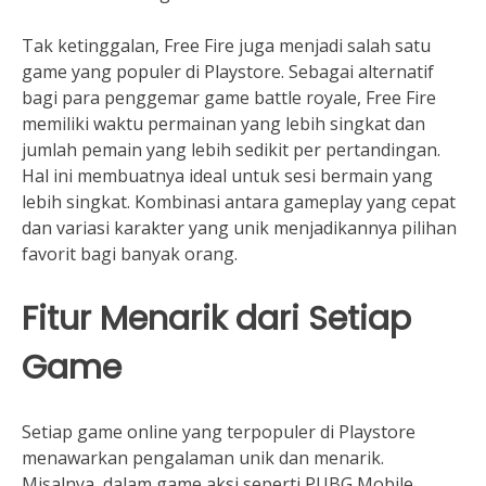
Tak ketinggalan, Free Fire juga menjadi salah satu
game yang populer di Playstore. Sebagai alternatif
bagi para penggemar game battle royale, Free Fire
memiliki waktu permainan yang lebih singkat dan
jumlah pemain yang lebih sedikit per pertandingan.
Hal ini membuatnya ideal untuk sesi bermain yang
lebih singkat. Kombinasi antara gameplay yang cepat
dan variasi karakter yang unik menjadikannya pilihan
favorit bagi banyak orang.
Fitur Menarik dari Setiap
Game
Setiap game online yang terpopuler di Playstore
menawarkan pengalaman unik dan menarik.
Misalnya, dalam game aksi seperti PUBG Mobile,