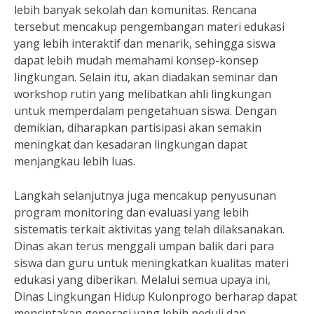
lebih banyak sekolah dan komunitas. Rencana
tersebut mencakup pengembangan materi edukasi
yang lebih interaktif dan menarik, sehingga siswa
dapat lebih mudah memahami konsep-konsep
lingkungan. Selain itu, akan diadakan seminar dan
workshop rutin yang melibatkan ahli lingkungan
untuk memperdalam pengetahuan siswa. Dengan
demikian, diharapkan partisipasi akan semakin
meningkat dan kesadaran lingkungan dapat
menjangkau lebih luas.
Langkah selanjutnya juga mencakup penyusunan
program monitoring dan evaluasi yang lebih
sistematis terkait aktivitas yang telah dilaksanakan.
Dinas akan terus menggali umpan balik dari para
siswa dan guru untuk meningkatkan kualitas materi
edukasi yang diberikan. Melalui semua upaya ini,
Dinas Lingkungan Hidup Kulonprogo berharap dapat
menciptakan generasi yang lebih peduli dan