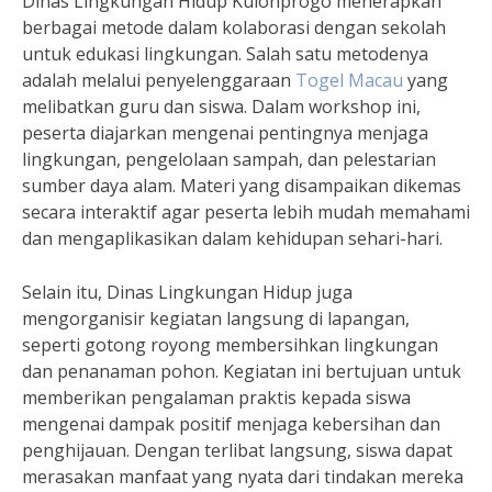
Dinas Lingkungan Hidup Kulonprogo menerapkan
berbagai metode dalam kolaborasi dengan sekolah
untuk edukasi lingkungan. Salah satu metodenya
adalah melalui penyelenggaraan
Togel Macau
yang
melibatkan guru dan siswa. Dalam workshop ini,
peserta diajarkan mengenai pentingnya menjaga
lingkungan, pengelolaan sampah, dan pelestarian
sumber daya alam. Materi yang disampaikan dikemas
secara interaktif agar peserta lebih mudah memahami
dan mengaplikasikan dalam kehidupan sehari-hari.
Selain itu, Dinas Lingkungan Hidup juga
mengorganisir kegiatan langsung di lapangan,
seperti gotong royong membersihkan lingkungan
dan penanaman pohon. Kegiatan ini bertujuan untuk
memberikan pengalaman praktis kepada siswa
mengenai dampak positif menjaga kebersihan dan
penghijauan. Dengan terlibat langsung, siswa dapat
merasakan manfaat yang nyata dari tindakan mereka