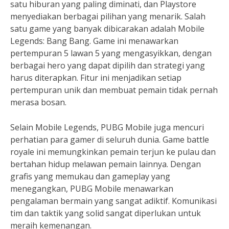
satu hiburan yang paling diminati, dan Playstore
menyediakan berbagai pilihan yang menarik. Salah
satu game yang banyak dibicarakan adalah Mobile
Legends: Bang Bang. Game ini menawarkan
pertempuran 5 lawan 5 yang mengasyikkan, dengan
berbagai hero yang dapat dipilih dan strategi yang
harus diterapkan. Fitur ini menjadikan setiap
pertempuran unik dan membuat pemain tidak pernah
merasa bosan.
Selain Mobile Legends, PUBG Mobile juga mencuri
perhatian para gamer di seluruh dunia. Game battle
royale ini memungkinkan pemain terjun ke pulau dan
bertahan hidup melawan pemain lainnya. Dengan
grafis yang memukau dan gameplay yang
menegangkan, PUBG Mobile menawarkan
pengalaman bermain yang sangat adiktif. Komunikasi
tim dan taktik yang solid sangat diperlukan untuk
meraih kemenangan.