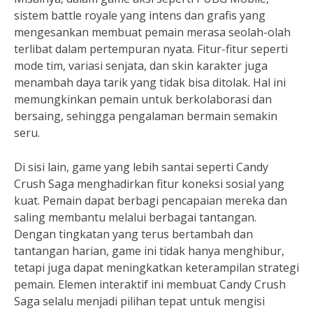
sistem battle royale yang intens dan grafis yang
mengesankan membuat pemain merasa seolah-olah
terlibat dalam pertempuran nyata. Fitur-fitur seperti
mode tim, variasi senjata, dan skin karakter juga
menambah daya tarik yang tidak bisa ditolak. Hal ini
memungkinkan pemain untuk berkolaborasi dan
bersaing, sehingga pengalaman bermain semakin
seru.
Di sisi lain, game yang lebih santai seperti Candy
Crush Saga menghadirkan fitur koneksi sosial yang
kuat. Pemain dapat berbagi pencapaian mereka dan
saling membantu melalui berbagai tantangan.
Dengan tingkatan yang terus bertambah dan
tantangan harian, game ini tidak hanya menghibur,
tetapi juga dapat meningkatkan keterampilan strategi
pemain. Elemen interaktif ini membuat Candy Crush
Saga selalu menjadi pilihan tepat untuk mengisi