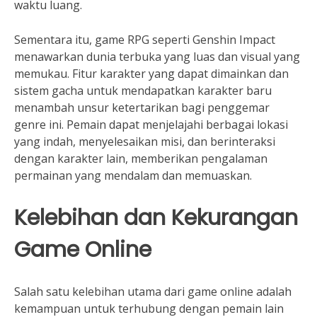
waktu luang.
Sementara itu, game RPG seperti Genshin Impact
menawarkan dunia terbuka yang luas dan visual yang
memukau. Fitur karakter yang dapat dimainkan dan
sistem gacha untuk mendapatkan karakter baru
menambah unsur ketertarikan bagi penggemar
genre ini. Pemain dapat menjelajahi berbagai lokasi
yang indah, menyelesaikan misi, dan berinteraksi
dengan karakter lain, memberikan pengalaman
permainan yang mendalam dan memuaskan.
Kelebihan dan Kekurangan
Game Online
Salah satu kelebihan utama dari game online adalah
kemampuan untuk terhubung dengan pemain lain