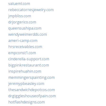
valueml.com
rebeccatorresjewelry.com
jmpbliss.com
drjorgerico.com
queensushipa.com
wendyweimerdds.com
ameri-camp.com
hrsreceivables.com
empconst1.com
cinderella-support.com
bigpinkrestaurant.com
inspirehuahin.com
memmingerspainting.com
jeremypbeasley.com
thesandwichdepotcos.com
drgiggleshouseofpain.com
hotflashdesigns.com