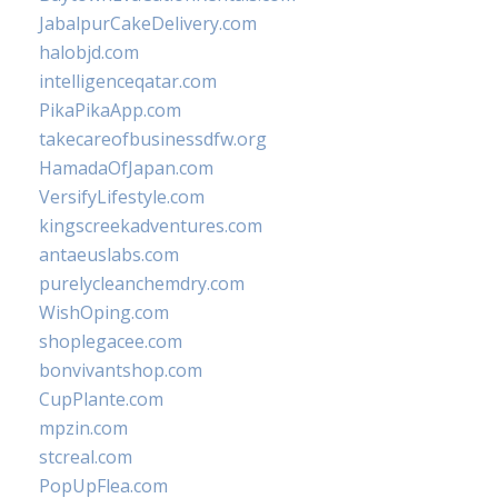
JabalpurCakeDelivery.com
halobjd.com
intelligenceqatar.com
PikaPikaApp.com
takecareofbusinessdfw.org
HamadaOfJapan.com
VersifyLifestyle.com
kingscreekadventures.com
antaeuslabs.com
purelycleanchemdry.com
WishOping.com
shoplegacee.com
bonvivantshop.com
CupPlante.com
mpzin.com
stcreal.com
PopUpFlea.com