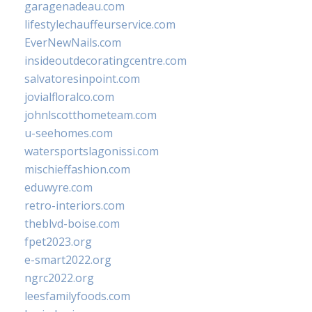
garagenadeau.com
lifestylechauffeurservice.com
EverNewNails.com
insideoutdecoratingcentre.com
salvatoresinpoint.com
jovialfloralco.com
johnlscotthometeam.com
u-seehomes.com
watersportslagonissi.com
mischieffashion.com
eduwyre.com
retro-interiors.com
theblvd-boise.com
fpet2023.org
e-smart2022.org
ngrc2022.org
leesfamilyfoods.com