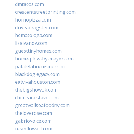
dmtacos.com
crescentstreetprinting.com
hornopizza.com
driveadragster.com
hematologa.com
lizaivanov.com
guesttinyhomes.com
home-plow-by-meyer.com
palatelatincuisine.com
blackdoglegacy.com
eatvivahouston.com
thebigshowok.com
chimeandstave.com
greatwallseafoodny.com
theloverose.com
gabriovoice.com
resinflowart.com