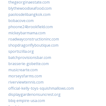
thegeorginaestate.com
blythewoodseafood.com
paolosdelibangkok.com
bobacove.com
phoone24brookfield.com
mickeybarmama.com
roadwayconstructioninc.com
shopdragonflyboutique.com
sportszilla.org
batchprovisionsbar.com
brasserie-gobette.com
musicrearte.com
morseysfarms.com
riverviewtennis.com
official-kelly-toys-squishmallows.com
displaygardenonsuncrest.org
bbq-empire-usa.com