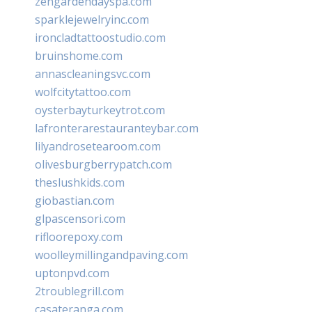
zengardendayspa.com
sparklejewelryinc.com
ironcladtattoostudio.com
bruinshome.com
annascleaningsvc.com
wolfcitytattoo.com
oysterbayturkeytrot.com
lafronterarestauranteybar.com
lilyandrosetearoom.com
olivesburgberrypatch.com
theslushkids.com
giobastian.com
glpascensori.com
rifloorepoxy.com
woolleymillingandpaving.com
uptonpvd.com
2troublegrill.com
casateranga.com