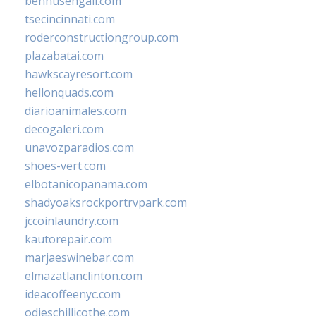
bennusehgall.com
tsecincinnati.com
roderconstructiongroup.com
plazabatai.com
hawkscayresort.com
hellonquads.com
diarioanimales.com
decogaleri.com
unavozparadios.com
shoes-vert.com
elbotanicopanama.com
shadyoaksrockportrvpark.com
jccoinlaundry.com
kautorepair.com
marjaeswinebar.com
elmazatlanclinton.com
ideacoffeenyc.com
odieschillicothe.com