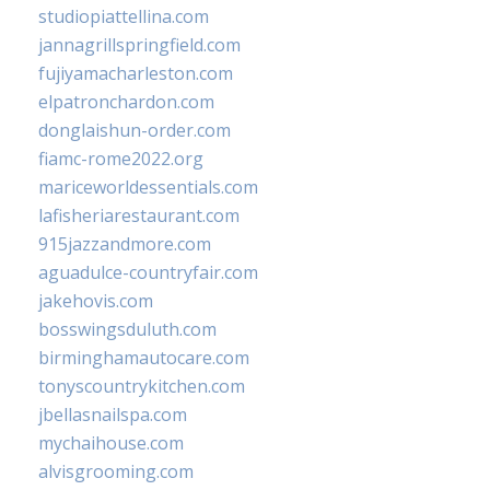
studiopiattellina.com
jannagrillspringfield.com
fujiyamacharleston.com
elpatronchardon.com
donglaishun-order.com
fiamc-rome2022.org
mariceworldessentials.com
lafisheriarestaurant.com
915jazzandmore.com
aguadulce-countryfair.com
jakehovis.com
bosswingsduluth.com
birminghamautocare.com
tonyscountrykitchen.com
jbellasnailspa.com
mychaihouse.com
alvisgrooming.com