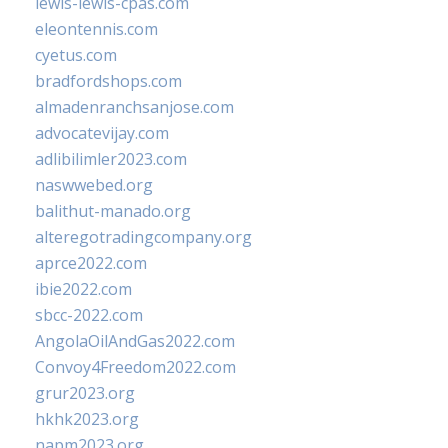
lewis-lewis-cpas.com
eleontennis.com
cyetus.com
bradfordshops.com
almadenranchsanjose.com
advocatevijay.com
adlibilimler2023.com
naswwebed.org
balithut-manado.org
alteregotradingcompany.org
aprce2022.com
ibie2022.com
sbcc-2022.com
AngolaOilAndGas2022.com
Convoy4Freedom2022.com
grur2023.org
hkhk2023.org
napm2023.org