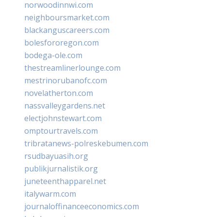
norwoodinnwi.com
neighboursmarket.com
blackanguscareers.com
bolesfororegon.com
bodega-ole.com
thestreamlinerlounge.com
mestrinorubanofc.com
novelatherton.com
nassvalleygardens.net
electjohnstewart.com
omptourtravels.com
tribratanews-polreskebumen.com
rsudbayuasih.org
publikjurnalistik.org
juneteenthapparel.net
italywarm.com
journaloffinanceeconomics.com