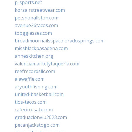
p-sports.net
korsairstreetwear.com
petshopallston.com
avenue26tacos.com
topgglasses.com
broadmoornailsspacoloradosprings.com
missblackpasadena.com
anneskitchen.org
valenciamarketytaqueria.com
reefrecordsllc.com
alawaffle.com
aryouthfishing.com
united-basketball.com
tios-tacos.com
cafecito-satx.com
graduacionviu2023.com
pecanjackstogo.com