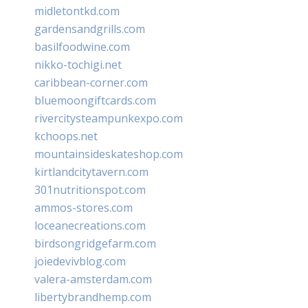
midletontkd.com
gardensandgrills.com
basilfoodwine.com
nikko-tochigi.net
caribbean-corner.com
bluemoongiftcards.com
rivercitysteampunkexpo.com
kchoops.net
mountainsideskateshop.com
kirtlandcitytavern.com
301nutritionspot.com
ammos-stores.com
loceanecreations.com
birdsongridgefarm.com
joiedevivblog.com
valera-amsterdam.com
libertybrandhemp.com