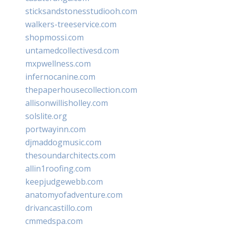
sticksandstonesstudiooh.com
walkers-treeservice.com
shopmossi.com
untamedcollectivesd.com
mxpwellness.com
infernocanine.com
thepaperhousecollection.com
allisonwillisholley.com
solslite.org
portwayinn.com
djmaddogmusic.com
thesoundarchitects.com
allin1roofing.com
keepjudgewebb.com
anatomyofadventure.com
drivancastillo.com
cmmedspa.com