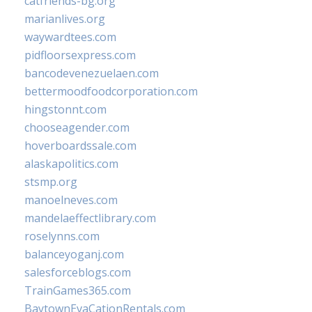
catfriends-bg.org
marianlives.org
waywardtees.com
pidfloorsexpress.com
bancodevenezuelaen.com
bettermoodfoodcorporation.com
hingstonnt.com
chooseagender.com
hoverboardssale.com
alaskapolitics.com
stsmp.org
manoelneves.com
mandelaeffectlibrary.com
roselynns.com
balanceyoganj.com
salesforceblogs.com
TrainGames365.com
BaytownEvaCationRentals.com