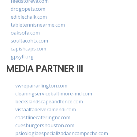
feedstoreva.com
drogopets.com
ediblechalk.com
tabletennisnearme.com
oaksofa.com
soultacohtx.com
capishcaps.com
gpsyfl.org
MEDIA PARTNER III
vwrepairarlington.com
cleaningservicebaltimore-md.com
beckslandscapeandfence.com
vistaaltadelveramendi.com
coastlinecateringnc.com
cuesburgershouston.com
psicologiaespecializadaencampeche.com