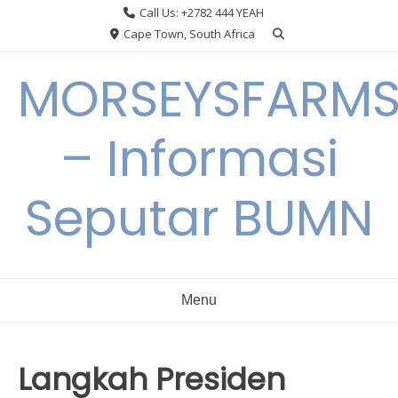
Skip
Call Us: +2782 444 YEAH
to
Cape Town, South Africa
content
MORSEYSFARM
– Informasi
Seputar BUMN
Menu
Langkah Presiden