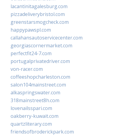
lacantinitagalesburg.com
pizzadeliverybristol.com
greenstarsmogcheck.com
happypawspl.com
callahansautoservicecenter.com
georgiascornermarket.com
perfectfit24-7.com
portugalprivatedriver.com
von-racer.com
coffeeshopcharleston.com
salon104mainstreet.com
alkaspringswater.com
318mainstreet8h.com
lovenailsspari.com
oakberry-kuwait.com
quartzliterary.com
friendsofbroderickpark.com